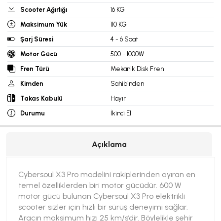
Scooter Ağırlığı
16 KG
Maksimum Yük
110 KG
Şarj Süresi
4 - 6 Saat
Motor Gücü
500 - 1000W
Fren Türü
Mekanik Disk Fren
Kimden
Sahibinden
Takas Kabulü
Hayır
Durumu
İkinci El
Açıklama
Cybersoul X3 Pro modelini rakiplerinden ayıran en
temel özelliklerden biri motor gücüdür. 600 W
motor gücü bulunan Cybersoul X3 Pro elektrikli
scooter sizler için hızlı bir sürüş deneyimi sağlar.
Aracın maksimum hızı 25 km/s’dir. Böylelikle şehir