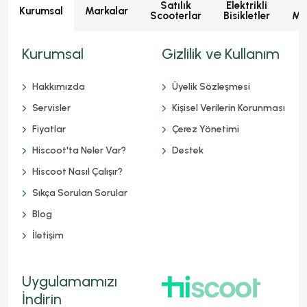
Satılık
Elektrikli
E
Kurumsal
Markalar
Scooterlar
Bisikletler
Mot
Kurumsal
Gizlilik ve Kullanım
Hakkımızda
Üyelik Sözleşmesi
Servisler
Kişisel Verilerin Korunması
Fiyatlar
Çerez Yönetimi
Hiscoot'ta Neler Var?
Destek
Hiscoot Nasıl Çalışır?
Sıkça Sorulan Sorular
Blog
İletişim
Uygulamamızı
İndirin