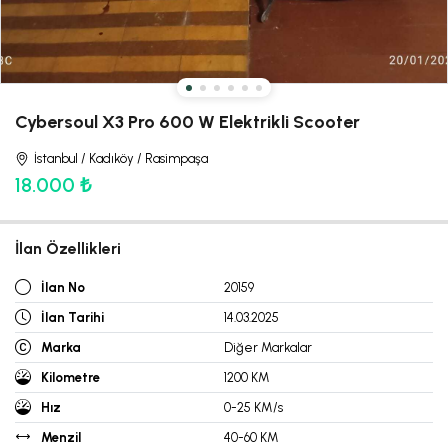
Cybersoul X3 Pro 600 W Elektrikli Scooter
İstanbul / Kadıköy / Rasimpaşa
18.000 ₺
İlan Özellikleri
İlan No
20159
İlan Tarihi
14.03.2025
Marka
Diğer Markalar
Kilometre
1200 KM
Hız
0-25 KM/s
Menzil
40-60 KM