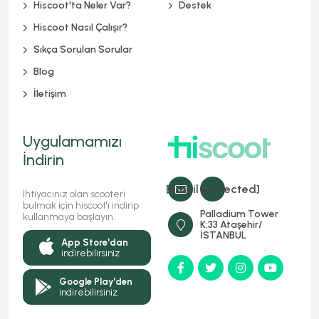
Hiscoot'ta Neler Var?
Destek
Hiscoot Nasıl Çalışır?
Sıkça Sorulan Sorular
Blog
İletişim
Uygulamamızı
İndirin
[email protected]
İhtiyacınız olan scooteri
bulmak için hiscoot'ı indirip
Palladium Tower
kullanmaya başlayın.
K:33 Ataşehir/
İSTANBUL
App Store'dan
indirebilirsiniz.
Google Play'den
indirebilirsiniz.