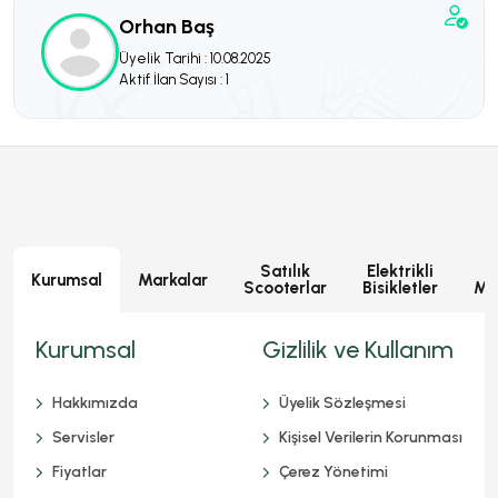
Orhan Baş
Üyelik Tarihi : 10.08.2025
Aktif İlan Sayısı : 1
Satılık
Elektrikli
E
Kurumsal
Markalar
Scooterlar
Bisikletler
Mot
Kurumsal
Gizlilik ve Kullanım
Hakkımızda
Üyelik Sözleşmesi
Servisler
Kişisel Verilerin Korunması
Fiyatlar
Çerez Yönetimi