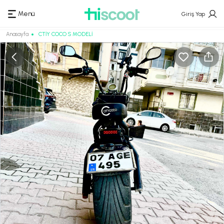
Menü
Giriş Yap
Anasayfa
CTİY COCO S MODELİ