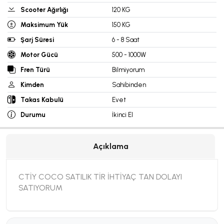
Scooter Ağırlığı
120 KG
Maksimum Yük
150 KG
Şarj Süresi
6 - 8 Saat
Motor Gücü
500 - 1000W
Fren Türü
Bilmiyorum
Kimden
Sahibinden
Takas Kabulü
Evet
Durumu
İkinci El
Açıklama
CTİY COCO SATILIK TİR İHTİYAÇ TAN DOLAYI
SATIYORUM