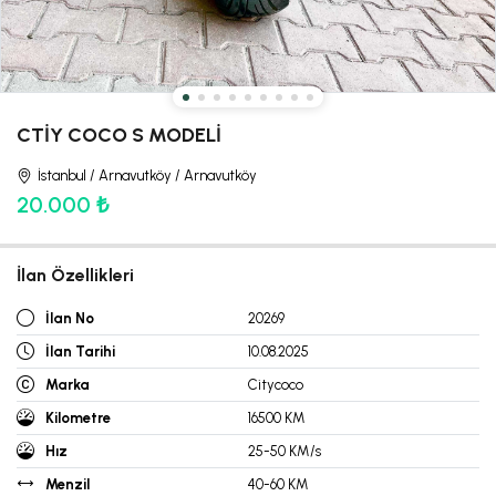
CTİY COCO S MODELİ
İstanbul / Arnavutköy / Arnavutköy
20.000 ₺
İlan Özellikleri
İlan No
20269
İlan Tarihi
10.08.2025
Marka
Citycoco
Kilometre
16500 KM
Hız
25-50 KM/s
Menzil
40-60 KM