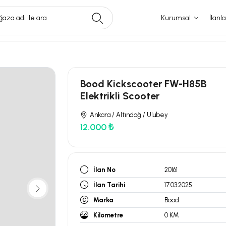
aza adı ile ara
Kurumsal
İlanla
Bood Kickscooter FW-H85B
Elektrikli Scooter
Ankara / Altındağ / Ulubey
12.000 ₺
İlan No
20161
İlan Tarihi
17.03.2025
Marka
Bood
Kilometre
0 KM