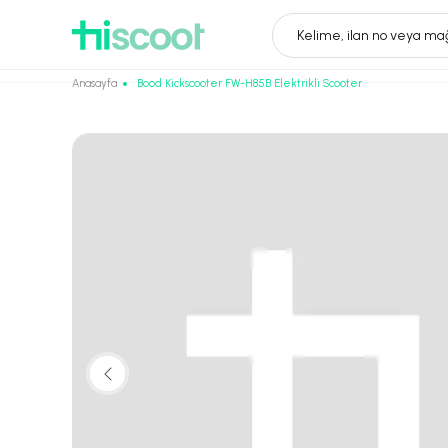
Kelime, ilan no veya mağ
Anasayfa
Bood Kickscooter FW-H85B Elektrikli Scooter