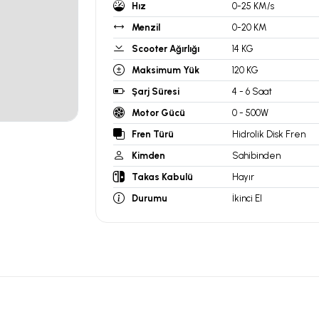
Hız
0-25 KM/s
Menzil
0-20 KM
Scooter Ağırlığı
14 KG
Maksimum Yük
120 KG
Şarj Süresi
4 - 6 Saat
Motor Gücü
0 - 500W
Fren Türü
Hidrolik Disk Fren
Kimden
Sahibinden
Takas Kabulü
Hayır
Durumu
İkinci El