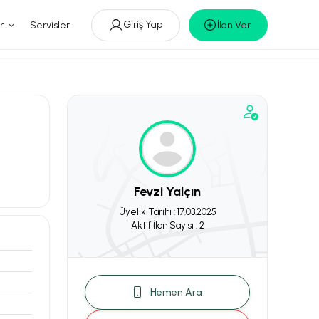
Giriş Yap
r
Servisler
İlan Ver
Fevzi Yalçın
Üyelik Tarihi : 17.03.2025
Aktif İlan Sayısı : 2
Hemen Ara