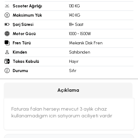
Scooter Ağırlığı
130 KG
Maksimum Yük
140 KG
Şarj Süresi
18+ Saat
Motor Gücü
1000 - 1500W
Fren Türü
Mekanik Disk Fren
Kimden
Sahibinden
Takas Kabulü
Hayır
Durumu
Sıfır
Açıklama
Faturası falan herseyı mevcut 3 aylık cıhaz
kullanamadıgım icin satıyorum aciliyeti vardır