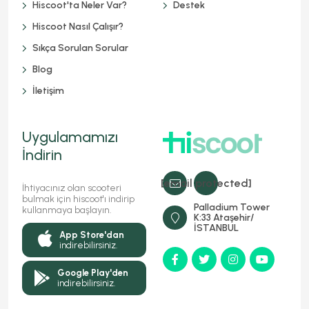
Hiscoot'ta Neler Var?
Destek
Hiscoot Nasıl Çalışır?
Sıkça Sorulan Sorular
Blog
İletişim
Uygulamamızı
İndirin
[email protected]
İhtiyacınız olan scooteri
bulmak için hiscoot'ı indirip
Palladium Tower
kullanmaya başlayın.
K:33 Ataşehir/
İSTANBUL
App Store'dan
indirebilirsiniz.
Google Play'den
indirebilirsiniz.