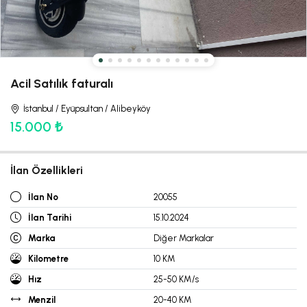
Acil Satılık faturalı
İstanbul / Eyüpsultan / Alibeyköy
15.000 ₺
İlan Özellikleri
İlan No
20055
İlan Tarihi
15.10.2024
Marka
Diğer Markalar
Kilometre
10 KM
Hız
25-50 KM/s
Menzil
20-40 KM