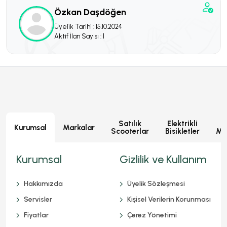
Özkan Daşdöğen
Üyelik Tarihi : 15.10.2024
Aktif İlan Sayısı : 1
Satılık
Elektrikli
E
Kurumsal
Markalar
Scooterlar
Bisikletler
Mot
Kurumsal
Gizlilik ve Kullanım
Hakkımızda
Üyelik Sözleşmesi
Servisler
Kişisel Verilerin Korunması
Fiyatlar
Çerez Yönetimi