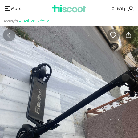
Menü
Giriş Yap
Anasayfa
Acil Satılık faturalı