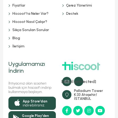
Fiyatlar
Çerez Yönetimi
Hiscoot'ta Neler Var?
Destek
Hiscoot Nasıl Çalışır?
Sıkça Sorulan Sorular
Blog
İletişim
Uygulamamızı
İndirin
[email protected]
İhtiyacınız olan scooteri
bulmak için hiscoot'ı indirip
Palladium Tower
kullanmaya başlayın.
K:33 Ataşehir/
İSTANBUL
App Store'dan
indirebilirsiniz.
Google Play'den