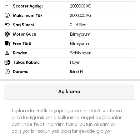
Scooter Ağırlığı
2000000 KG
Maksimum Yük
2000000 KG
Şarj Süresi
0 - 4 Saat
Motor Gücü
Bilmiyorum
Fren Türü
Bilmiyorum
Kimden
Sahibinden
Takas Kabulü
Hayır
Durumu
İkinci El
Açıklama
toplamda 1800km yapmış xiaomi m365 scoterim
arka lastiği inik ama kullanıma engel değil bunlar
dahilinde fiyatı indirdim harici bütün aksamları
çalışıyor bir sorun yok akıcı bir şekilde gidiyor