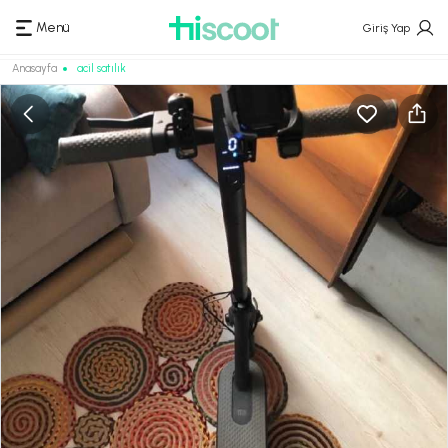
Menü
Giriş Yap
Anasayfa
acil satılık