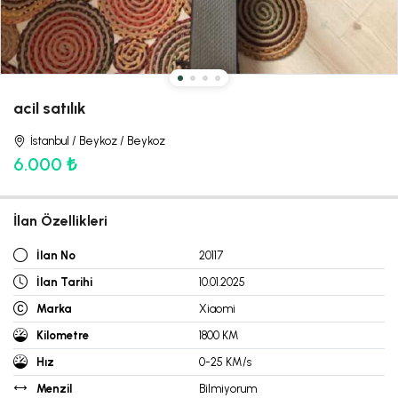
acil satılık
İstanbul / Beykoz / Beykoz
6.000 ₺
İlan Özellikleri
İlan No
20117
İlan Tarihi
10.01.2025
Marka
Xiaomi
Kilometre
1800 KM
Hız
0-25 KM/s
Menzil
Bilmiyorum