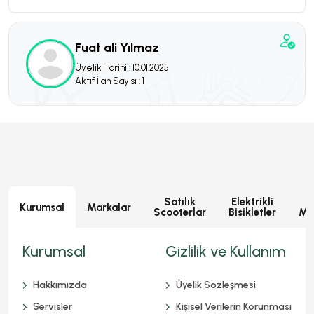
Fuat ali Yılmaz
Üyelik Tarihi : 10.01.2025
Aktif İlan Sayısı : 1
Satılık
Elektrikli
E
Kurumsal
Markalar
Scooterlar
Bisikletler
Mot
Kurumsal
Gizlilik ve Kullanım
Hakkımızda
Üyelik Sözleşmesi
Servisler
Kişisel Verilerin Korunması