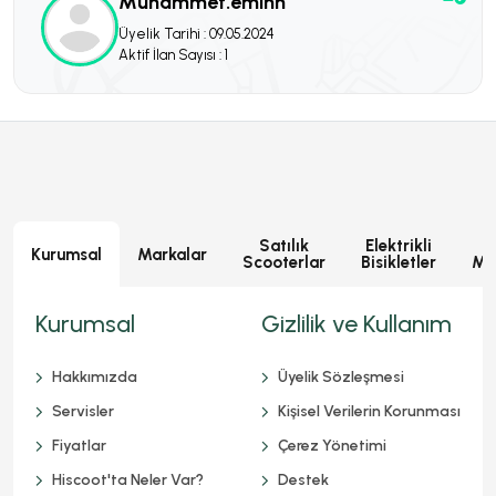
Muhammet.eminn
Üyelik Tarihi : 09.05.2024
Aktif İlan Sayısı : 1
Satılık
Elektrikli
E
Kurumsal
Markalar
Scooterlar
Bisikletler
Mot
Kurumsal
Gizlilik ve Kullanım
Hakkımızda
Üyelik Sözleşmesi
Servisler
Kişisel Verilerin Korunması
Fiyatlar
Çerez Yönetimi
Hiscoot'ta Neler Var?
Destek