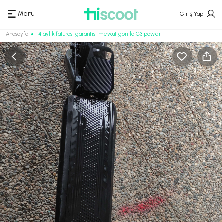
Menü
Giriş Yap
Anasayfa
4 aylık faturası garantisi mevcut gorilla G3 power