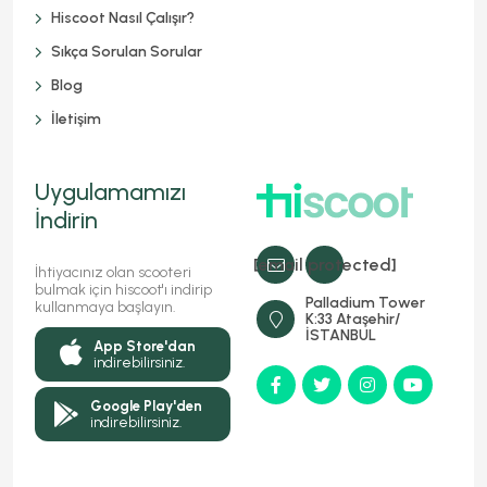
Hiscoot Nasıl Çalışır?
Sıkça Sorulan Sorular
Blog
İletişim
Uygulamamızı
İndirin
[email protected]
İhtiyacınız olan scooteri
bulmak için hiscoot'ı indirip
Palladium Tower
kullanmaya başlayın.
K:33 Ataşehir/
İSTANBUL
App Store'dan
indirebilirsiniz.
Google Play'den
indirebilirsiniz.