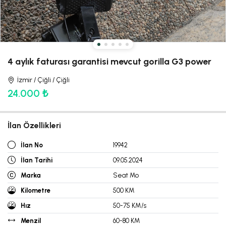
4 aylık faturası garantisi mevcut gorilla G3 power
İzmir / Çiğli / Çiğli
24.000 ₺
İlan Özellikleri
İlan No
19942
İlan Tarihi
09.05.2024
Marka
Seat Mo
Kilometre
500 KM
Hız
50-75 KM/s
Menzil
60-80 KM