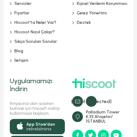
Servisler
Kişisel Verilerin Korunması
Fiyatlar
Çerez Yönetimi
Hiscoot'ta Neler Var?
Destek
Hiscoot Nasıl Çalışır?
Sıkça Sorulan Sorular
Blog
İletişim
Uygulamamızı
İndirin
[email protected]
İhtiyacınız olan scooteri
bulmak için hiscoot'ı indirip
Palladium Tower
kullanmaya başlayın.
K:33 Ataşehir/
İSTANBUL
App Store'dan
indirebilirsiniz.