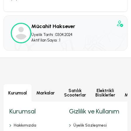
Mücahit Haksever
Üyelik Tarihi : 03.04.2024
Aktif İlan Sayısı : 1
Satılık
Elektrikli
E
Kurumsal
Markalar
Scooterlar
Bisikletler
Mot
Kurumsal
Gizlilik ve Kullanım
Hakkımızda
Üyelik Sözleşmesi