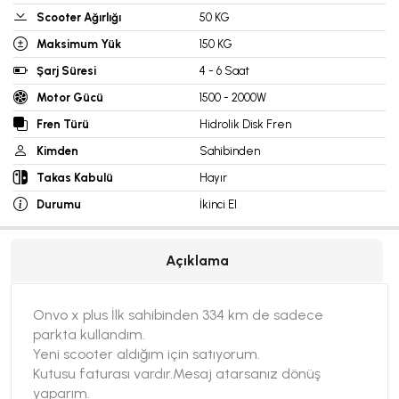
Scooter Ağırlığı
50 KG
Maksimum Yük
150 KG
Şarj Süresi
4 - 6 Saat
Motor Gücü
1500 - 2000W
Fren Türü
Hidrolik Disk Fren
Kimden
Sahibinden
Takas Kabulü
Hayır
Durumu
İkinci El
Açıklama
Onvo x plus İlk sahibinden 334 km de sadece
parkta kullandım.
Yeni scooter aldığım için satıyorum.
Kutusu faturası vardır.Mesaj atarsanız dönüş
yaparım.