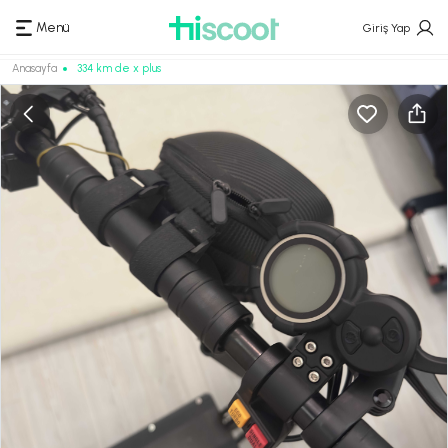
Menü
Giriş Yap
Anasayfa
334 km de x plus