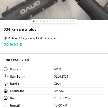
334 km de x plus
Ankara / Keçiören / Hasköy S.Evleri
24.500 ₺
İlan Özellikleri
İlan No
19930
İlan Tarihi
03.04.2024
Marka
Onvo
Kilometre
334 KM
Hız
25-50 KM/s
Menzil
40-60 KM