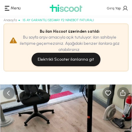
Menü
Giriş Yap
Anasayfa
15 AY GARANTİLİ SEGWAY F2 NİNEBOT FATURALI
Bu ilan Hiscoot üzerinden satıldı
Bu sayfa arşiv amacıyla açık tutuluyor; ilan sahibiyle
iletişime geçemezsiniz. Aşağıdaki benzer ilanlara göz
atabilirsiniz.
Elektrikli Scooter ilanlarına git