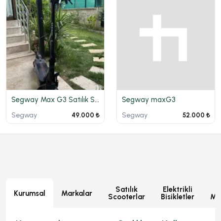
Segway Max G3 Satılık Su geçirmez İpx6-7
Segway maxG3
Segway
Segway
49.000 ₺
52.000 ₺
Satılık
Elektrikli
E
Kurumsal
Markalar
Scooterlar
Bisikletler
Mot