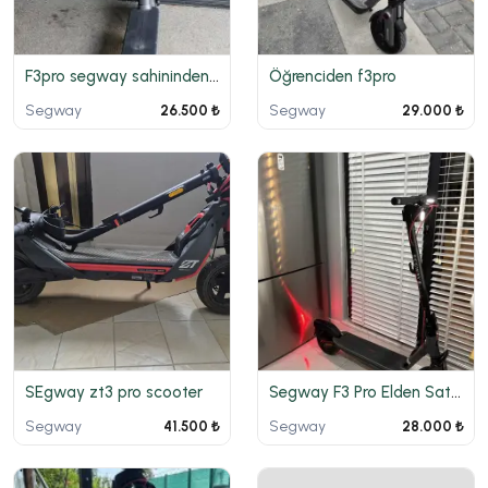
F3pro segway sahininden temiz
Öğrenciden f3pro
Segway
Segway
26.500 ₺
29.000 ₺
SEgway zt3 pro scooter
Segway F3 Pro Elden Satılık Tertemiz
Segway
Segway
41.500 ₺
28.000 ₺