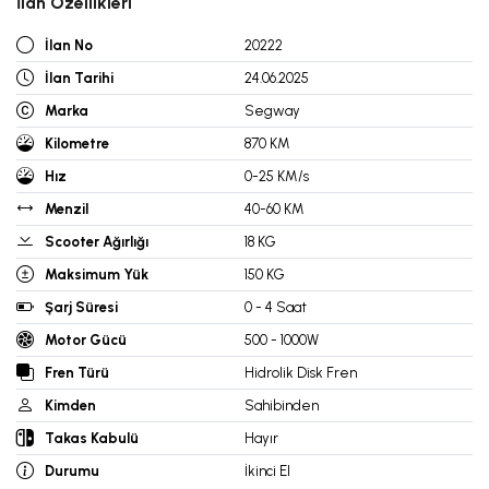
İlan Özellikleri
İlan No
20222
İlan Tarihi
24.06.2025
Marka
Segway
Kilometre
870 KM
Hız
0-25 KM/s
Menzil
40-60 KM
Scooter Ağırlığı
18 KG
Maksimum Yük
150 KG
Şarj Süresi
0 - 4 Saat
Motor Gücü
500 - 1000W
Fren Türü
Hidrolik Disk Fren
Kimden
Sahibinden
Takas Kabulü
Hayır
Durumu
İkinci El