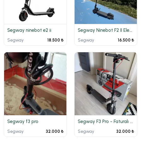
Segway ninebot e2 ii
Segway Ninebot F2 II Elektrikli Scooter
Segway
Segway
18.500 ₺
16.500 ₺
Segway f3 pro
Segway F3 Pro - Faturalı - Düşük KM - Garantili
Segway
Segway
32.000 ₺
32.000 ₺