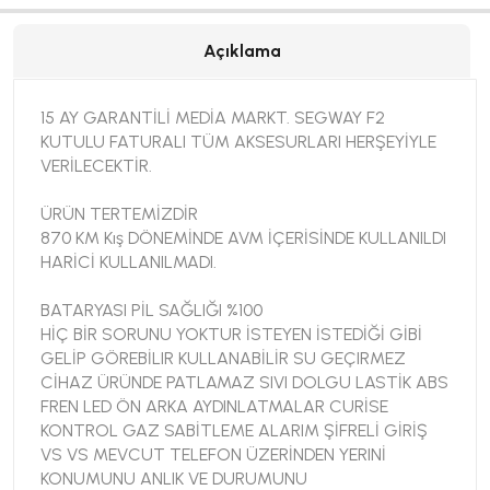
Açıklama
15 AY GARANTİLİ MEDİA MARKT. SEGWAY F2
KUTULU FATURALI TÜM AKSESURLARI HERŞEYİYLE
VERİLECEKTİR.
ÜRÜN TERTEMİZDİR
870 KM Kış DÖNEMİNDE AVM İÇERİSİNDE KULLANILDI
HARİCİ KULLANILMADI.
BATARYASI PİL SAĞLIĞI %100
HİÇ BİR SORUNU YOKTUR İSTEYEN İSTEDİĞİ GİBİ
GELİP GÖREBİLIR KULLANABİLİR SU GEÇIRMEZ
CİHAZ ÜRÜNDE PATLAMAZ SIVI DOLGU LASTİK ABS
FREN LED ÖN ARKA AYDINLATMALAR CURİSE
KONTROL GAZ SABİTLEME ALARIM ŞİFRELİ GİRİŞ
VS VS MEVCUT TELEFON ÜZERİNDEN YERINİ
KONUMUNU ANLIK VE DURUMUNU