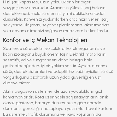
Hızlı şarj kapasitesi, uzun yolculukların bir diğer
vazgeçilmez unsurudur. Aracınızın yüksek şarj hızlarını
desteklemesi, mola sürelerinizi yirmi dakikalara kadar
düşürebilir. Kahvenizi yudumlarken aracınızın yeterli şarj
seviyesine ulaşması, seyahat planlamanızı aksatmadan
yola devam etmenizi sağlayan muazzam bir konfordur.
Konfor ve İç Mekan Teknolojileri
Saatlerce sürecek bir yolculukta, koltuk ergonomisi ve
kabin izolasyonu büyük önem taşır. Elektrikli motorların
sessizliği, yol ve rüzgar sesini daha belirgin hale
getirebileceğinden, iyi bir yalıtım şarttır. Ayrıca, otonom
sürüş destek sistemleri ve adaptif hız sabitleyiciler, sürücü
yorgunluğunu azaltarak uzun yolda güvenliği en üst
düzeye çıkarır.
Akıllı navigasyon sistemleri de uzun yolculukların gizli
kahramanlarıdır. Rota üzerindeki şarj istasyonlarını anlık
olarak gösteren, batarya durumunuza göre nerede
durmanız gerektiğini hesaplayan yazılımlar hayat kurtarır.
Bu sistemler, trafik durumunu ve hava koşullarını da