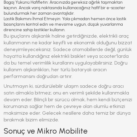
Bagaj Yükünü Hafifletin:
Aracınızda gereksiz ağırlık taşımaktan
kaçının. Ancak varış noktasında kullanacağınız hafif bir e-scooter
bulundurmak her zaman avantajlıdır.
Lastik Bakımını İhmal Etmeyin:
Yola çıkmadan hemen önce lastik
basınçlarını kontrol edin ve mevsime uygun, düşük yuvarlanma
direncine sahip lastikler kullanın.
Bu ipuçlarını alışkanlık haline getirdiğinizde, elektrikli araç
kullanmanın ne kadar keyifli ve ekonomik olduğunu bizzat
deneyimleyeceksiniz. Sadece otomobillerde değil, günlük
hayatta kullandığınız elektrikli bisiklet veya scooter'larda
da bu temel verimlilik kurallarını uygulayabilirsiniz. Doğru
kullanım alışkanlıkları, her türlü bataryalı aracın
performansını doğrudan artırır.
Unutmayın ki, sürdürülebilir ulaşım sadece doğru aracı
satın almakla bitmez; onu en verimli şekilde kullanmakla
devam eder. Bilinçli bir sürücü olmak, hem kendi bütçenizi
korumanızı sağlar hem de çevreye olan olumlu etkinizi
maksimize eder. Gelecek nesillere daha temiz bir dünya
bırakmak bizim elimizde.
Sonuç ve Mikro Mobilite