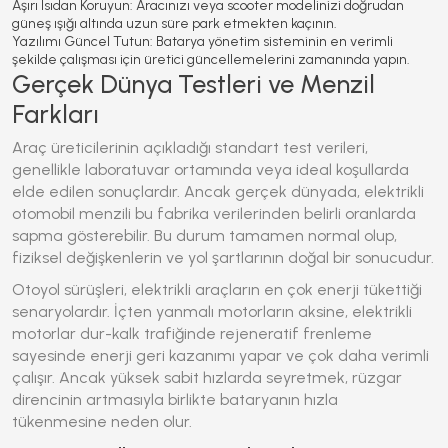
Aşırı Isıdan Koruyun:
Aracınızı veya scooter modelinizi doğrudan
güneş ışığı altında uzun süre park etmekten kaçının.
Yazılımı Güncel Tutun:
Batarya yönetim sisteminin en verimli
şekilde çalışması için üretici güncellemelerini zamanında yapın.
Gerçek Dünya Testleri ve Menzil
Farkları
Araç üreticilerinin açıkladığı standart test verileri,
genellikle laboratuvar ortamında veya ideal koşullarda
elde edilen sonuçlardır. Ancak gerçek dünyada, elektrikli
otomobil menzili bu fabrika verilerinden belirli oranlarda
sapma gösterebilir. Bu durum tamamen normal olup,
fiziksel değişkenlerin ve yol şartlarının doğal bir sonucudur.
Otoyol sürüşleri, elektrikli araçların en çok enerji tükettiği
senaryolardır. İçten yanmalı motorların aksine, elektrikli
motorlar dur-kalk trafiğinde rejeneratif frenleme
sayesinde enerji geri kazanımı yapar ve çok daha verimli
çalışır. Ancak yüksek sabit hızlarda seyretmek, rüzgar
direncinin artmasıyla birlikte bataryanın hızla
tükenmesine neden olur.