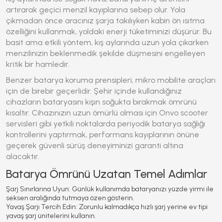
artırarak geçici menzil kayıplarına sebep olur. Yola
çıkmadan önce aracınız şarja takılıyken kabin ön ısıtma
özelliğini kullanmak, yoldaki enerji tüketiminizi düşürür. Bu
basit ama etkili yöntem, kış aylarında uzun yola çıkarken
menzilinizin beklenmedik şekilde düşmesini engelleyen
kritik bir hamledir.
Benzer batarya koruma prensipleri, mikro mobilite araçları
için de birebir geçerlidir. Şehir içinde kullandığınız
cihazların bataryasını kışın soğukta bırakmak ömrünü
kısaltır. Cihazınızın uzun ömürlü olması için Onvo scooter
servisleri gibi yetkili noktalarda periyodik batarya sağlığı
kontrollerini yaptırmak, performans kayıplarının önüne
geçerek güvenli sürüş deneyiminizi garanti altına
alacaktır.
Batarya Ömrünü Uzatan Temel Adımlar
Şarj Sınırlarına Uyun:
Günlük kullanımda bataryanızı yüzde yirmi ile
seksen aralığında tutmaya özen gösterin.
Yavaş Şarjı Tercih Edin:
Zorunlu kalmadıkça hızlı şarj yerine ev tipi
yavaş şarj ünitelerini kullanın.