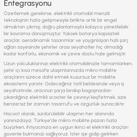
Entegrasyonu
Özetlemek gerekirse, elektrikli otomobil menzili
teknolojinin hızla gelişmesiyle birlikte artık bir engel
olmaktan çıkmış, doğru planlamayla kolayca yönetilebilir
bir kavrama dönüşmüştür. Yüksek batarya kapasiteli
araçlar, aerodinamik tasarımlar ve yaygınlaşan hızlı şarj
ağları sayesinde şehirler arası seyahatler hiç olmadığı
kadar konforlu, ekonomik ve çevre dostu hale gelmiştir.
Uzun yolculuklarınızı elektrikli otomobilinizle tamamlarken,
şehir içi kısa mesafe ulaşımlarınızda mikro mobilite
araçlarını sürece dahil etmek kusursuz bir mobilite
ekosistemi yaratır. Gideceğiniz tatil beldesinde veya iş
seyahatinde, aracınızı şarja bırakıp bagajınızdan
çıkardığınız elektrikli scooter ile çevreyi keşfetmek, size
benzersiz bir zaman tasarrufu ve özgürlük sunacaktır.
Hiscoot olarak, sürdürülebilir ulaşımın her alanında
yanınızdayız. Türkiye'de mikro mobilite pazarı hızla
büyürken, ihtiyacınıza en uygun ikinci el elektrikli araçları
güvenle bulmanızı sağlıyoruz. İster işe gidip gelirken