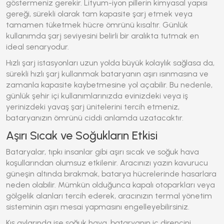
göstermeniz gerekir. Lityum-iyon pillerin kimyasal yapısı
gereği, sürekli olarak tam kapasite şarj etmek veya
tamamen tüketmek hücre ömrünü kısaltır. Günlük
kullanımda şarj seviyesini belirli bir aralıkta tutmak en
ideal senaryodur.
Hızlı şarj istasyonları uzun yolda büyük kolaylık sağlasa da,
sürekli hızlı şarj kullanmak bataryanın aşırı ısınmasına ve
zamanla kapasite kaybetmesine yol açabilir. Bu nedenle,
günlük şehir içi kullanımlarınızda evinizdeki veya iş
yerinizdeki yavaş şarj ünitelerini tercih etmeniz,
bataryanızın ömrünü ciddi anlamda uzatacaktır.
Aşırı Sıcak ve Soğukların Etkisi
Bataryalar, tıpkı insanlar gibi aşırı sıcak ve soğuk hava
koşullarından olumsuz etkilenir. Aracınızı yazın kavurucu
güneşin altında bırakmak, batarya hücrelerinde hasarlara
neden olabilir. Mümkün olduğunca kapalı otoparkları veya
gölgelik alanları tercih ederek, aracınızın termal yönetim
sisteminin aşırı mesai yapmasını engelleyebilirsiniz.
Kış aylarında ise soğuk hava, bataryanın iç direncini