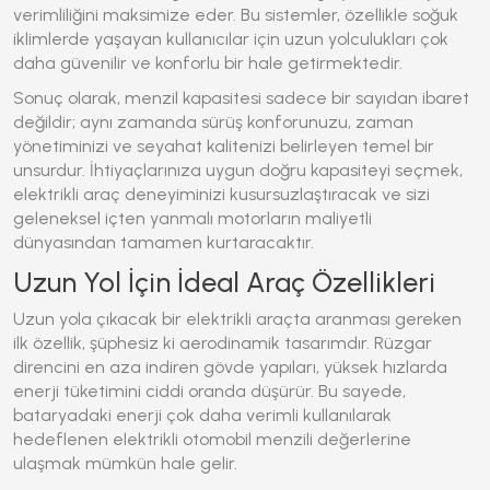
verimliliğini maksimize eder. Bu sistemler, özellikle soğuk
iklimlerde yaşayan kullanıcılar için uzun yolculukları çok
daha güvenilir ve konforlu bir hale getirmektedir.
Sonuç olarak, menzil kapasitesi sadece bir sayıdan ibaret
değildir; aynı zamanda sürüş konforunuzu, zaman
yönetiminizi ve seyahat kalitenizi belirleyen temel bir
unsurdur. İhtiyaçlarınıza uygun doğru kapasiteyi seçmek,
elektrikli araç deneyiminizi kusursuzlaştıracak ve sizi
geleneksel içten yanmalı motorların maliyetli
dünyasından tamamen kurtaracaktır.
Uzun Yol İçin İdeal Araç Özellikleri
Uzun yola çıkacak bir elektrikli araçta aranması gereken
ilk özellik, şüphesiz ki aerodinamik tasarımdır. Rüzgar
direncini en aza indiren gövde yapıları, yüksek hızlarda
enerji tüketimini ciddi oranda düşürür. Bu sayede,
bataryadaki enerji çok daha verimli kullanılarak
hedeflenen
elektrikli otomobil menzili
değerlerine
ulaşmak mümkün hale gelir.