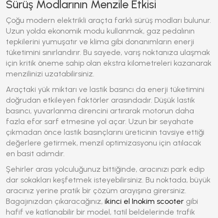
Sürüş Modlarının Menzile Etkisi
Çoğu modern elektrikli araçta farklı sürüş modları bulunur.
Uzun yolda ekonomik modu kullanmak, gaz pedalının
tepkilerini yumuşatır ve klima gibi donanımların enerji
tüketimini sınırlandırır. Bu sayede, varış noktanıza ulaşmak
için kritik öneme sahip olan ekstra kilometreleri kazanarak
menzilinizi uzatabilirsiniz.
Araçtaki yük miktarı ve lastik basıncı da enerji tüketimini
doğrudan etkileyen faktörler arasındadır. Düşük lastik
basıncı, yuvarlanma direncini artırarak motorun daha
fazla efor sarf etmesine yol açar. Uzun bir seyahate
çıkmadan önce lastik basınçlarını üreticinin tavsiye ettiği
değerlere getirmek, menzil optimizasyonu için atılacak
en basit adımdır.
Şehirler arası yolculuğunuz bittiğinde, aracınızı park edip
dar sokakları keşfetmek isteyebilirsiniz. Bu noktada, büyük
aracınız yerine pratik bir çözüm arayışına girersiniz.
Bagajınızdan çıkaracağınız,
ikinci el Inokim scooter
gibi
hafif ve katlanabilir bir model, tatil beldelerinde trafik