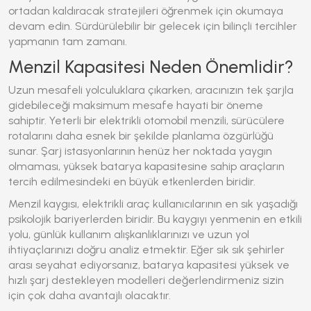
ortadan kaldıracak stratejileri öğrenmek için okumaya
devam edin. Sürdürülebilir bir gelecek için bilinçli tercihler
yapmanın tam zamanı.
Menzil Kapasitesi Neden Önemlidir?
Uzun mesafeli yolculuklara çıkarken, aracınızın tek şarjla
gidebileceği maksimum mesafe hayati bir öneme
sahiptir. Yeterli bir
elektrikli otomobil menzili
, sürücülere
rotalarını daha esnek bir şekilde planlama özgürlüğü
sunar. Şarj istasyonlarının henüz her noktada yaygın
olmaması, yüksek batarya kapasitesine sahip araçların
tercih edilmesindeki en büyük etkenlerden biridir.
Menzil kaygısı, elektrikli araç kullanıcılarının en sık yaşadığı
psikolojik bariyerlerden biridir. Bu kaygıyı yenmenin en etkili
yolu, günlük kullanım alışkanlıklarınızı ve uzun yol
ihtiyaçlarınızı doğru analiz etmektir. Eğer sık sık şehirler
arası seyahat ediyorsanız, batarya kapasitesi yüksek ve
hızlı şarj destekleyen modelleri değerlendirmeniz sizin
için çok daha avantajlı olacaktır.