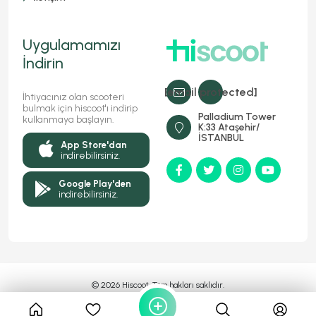
Uygulamamızı
İndirin
[email protected]
İhtiyacınız olan scooteri
bulmak için hiscoot'ı indirip
Palladium Tower
kullanmaya başlayın.
K:33 Ataşehir/
İSTANBUL
App Store'dan
indirebilirsiniz.
Google Play'den
indirebilirsiniz.
© 2026 Hiscoot, Tüm hakları saklıdır.
Bir
Markasıdır
MyFC YAZILIM