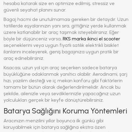
hesaba katarak size en optimize edilmiş, stressiz ve
güvenli seyahat planını sunar.
Bagaj hacmi de unutulmaması gereken bir detaydır. Uzun
tatillerde eşyalarınızın yanı sıra, gittiğiniz yerde kullanmak
üzere katlanabilir bir araç taşımak isteyebilirsiniz. Eğer
böyle bir düşünceniz varsa,
RKS marka ikinci el scooter
seçeneklerini veya uygun fiyatlı satılık elektrikli bisiklet
ilanlarını inceleyerek, geniş bagajınıza uygun pratik bir
araç edinebilirsiniz.
Kısacası, uzun yol için araç seçerken sadece batarya
büyüklüğüne odaklanmak yanıltıcı olabilir. Aerodinami, şarj
hızı, yazılım desteği ve iç mekan konforu gibi faktörlerin
tamamı bir bütün olarak değerlendirilmelidir. Ancak bu
şekilde, ailenizle veya sevdiklerinizle yapacağınız uzun
yolculukları gerçek bir keyfe dönüştürebilirsiniz.
Batarya Sağlığını Koruma Yöntemleri
Aracınızın menzilini yıllar boyunca ilk günkü gibi
koruyabilmek için batarya sağlığına ekstra özen