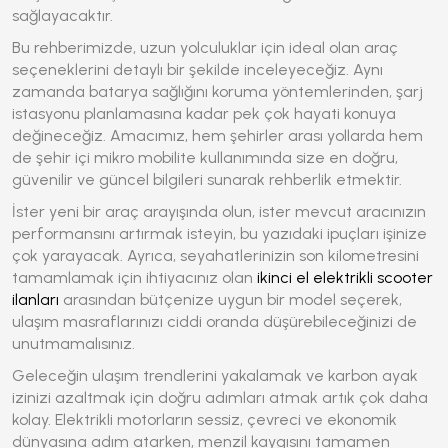
sağlayacaktır.
Bu rehberimizde, uzun yolculuklar için ideal olan araç
seçeneklerini detaylı bir şekilde inceleyeceğiz. Aynı
zamanda batarya sağlığını koruma yöntemlerinden, şarj
istasyonu planlamasına kadar pek çok hayati konuya
değineceğiz. Amacımız, hem şehirler arası yollarda hem
de şehir içi mikro mobilite kullanımında size en doğru,
güvenilir ve güncel bilgileri sunarak rehberlik etmektir.
İster yeni bir araç arayışında olun, ister mevcut aracınızın
performansını artırmak isteyin, bu yazıdaki ipuçları işinize
çok yarayacak. Ayrıca, seyahatlerinizin son kilometresini
tamamlamak için ihtiyacınız olan
ikinci el elektrikli scooter
ilanları
arasından bütçenize uygun bir model seçerek,
ulaşım masraflarınızı ciddi oranda düşürebileceğinizi de
unutmamalısınız.
Geleceğin ulaşım trendlerini yakalamak ve karbon ayak
izinizi azaltmak için doğru adımları atmak artık çok daha
kolay. Elektrikli motorların sessiz, çevreci ve ekonomik
dünyasına adım atarken, menzil kaygısını tamamen