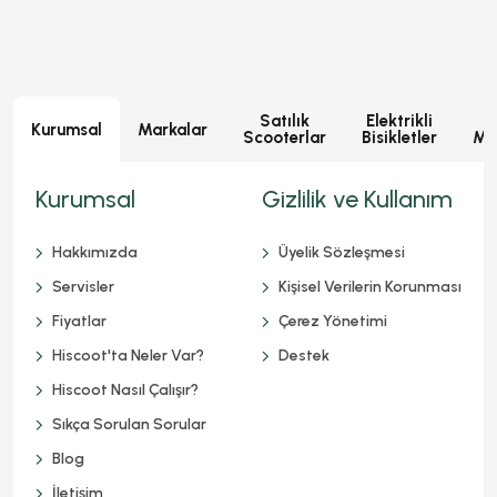
Satılık
Elektrikli
E
Kurumsal
Markalar
Scooterlar
Bisikletler
Mot
Kurumsal
Gizlilik ve Kullanım
Hakkımızda
Üyelik Sözleşmesi
Servisler
Kişisel Verilerin Korunması
Fiyatlar
Çerez Yönetimi
Hiscoot'ta Neler Var?
Destek
Hiscoot Nasıl Çalışır?
Sıkça Sorulan Sorular
Blog
İletişim