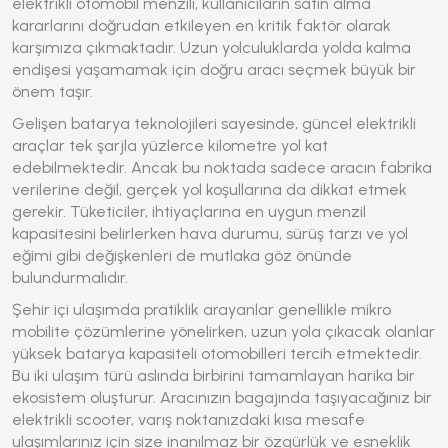
elektrikli otomobil menzili
, kullanıcıların satın alma
kararlarını doğrudan etkileyen en kritik faktör olarak
karşımıza çıkmaktadır. Uzun yolculuklarda yolda kalma
endişesi yaşamamak için doğru aracı seçmek büyük bir
önem taşır.
Gelişen batarya teknolojileri sayesinde, güncel elektrikli
araçlar tek şarjla yüzlerce kilometre yol kat
edebilmektedir. Ancak bu noktada sadece aracın fabrika
verilerine değil, gerçek yol koşullarına da dikkat etmek
gerekir. Tüketiciler, ihtiyaçlarına en uygun menzil
kapasitesini belirlerken hava durumu, sürüş tarzı ve yol
eğimi gibi değişkenleri de mutlaka göz önünde
bulundurmalıdır.
Şehir içi ulaşımda pratiklik arayanlar genellikle mikro
mobilite çözümlerine yönelirken, uzun yola çıkacak olanlar
yüksek batarya kapasiteli otomobilleri tercih etmektedir.
Bu iki ulaşım türü aslında birbirini tamamlayan harika bir
ekosistem oluşturur. Aracınızın bagajında taşıyacağınız bir
elektrikli scooter, varış noktanızdaki kısa mesafe
ulaşımlarınız için size inanılmaz bir özgürlük ve esneklik