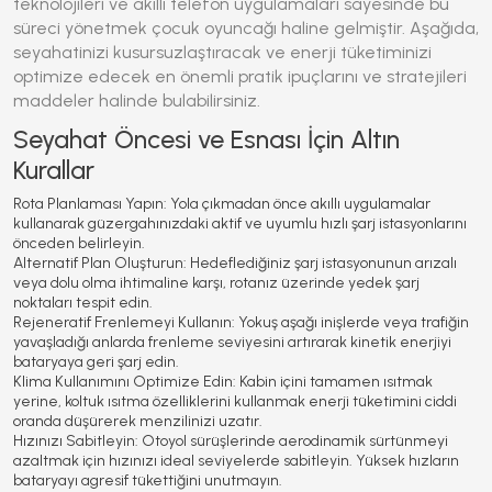
teknolojileri ve akıllı telefon uygulamaları sayesinde bu
süreci yönetmek çocuk oyuncağı haline gelmiştir. Aşağıda,
seyahatinizi kusursuzlaştıracak ve enerji tüketiminizi
optimize edecek en önemli pratik ipuçlarını ve stratejileri
maddeler halinde bulabilirsiniz.
Seyahat Öncesi ve Esnası İçin Altın
Kurallar
Rota Planlaması Yapın:
Yola çıkmadan önce akıllı uygulamalar
kullanarak güzergahınızdaki aktif ve uyumlu hızlı şarj istasyonlarını
önceden belirleyin.
Alternatif Plan Oluşturun:
Hedeflediğiniz şarj istasyonunun arızalı
veya dolu olma ihtimaline karşı, rotanız üzerinde yedek şarj
noktaları tespit edin.
Rejeneratif Frenlemeyi Kullanın:
Yokuş aşağı inişlerde veya trafiğin
yavaşladığı anlarda frenleme seviyesini artırarak kinetik enerjiyi
bataryaya geri şarj edin.
Klima Kullanımını Optimize Edin:
Kabin içini tamamen ısıtmak
yerine, koltuk ısıtma özelliklerini kullanmak enerji tüketimini ciddi
oranda düşürerek menzilinizi uzatır.
Hızınızı Sabitleyin:
Otoyol sürüşlerinde aerodinamik sürtünmeyi
azaltmak için hızınızı ideal seviyelerde sabitleyin. Yüksek hızların
bataryayı agresif tükettiğini unutmayın.