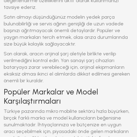
değerlendirme özelliklerini aktif olarak kullanmanızı
tavsiye ederiz.
Satın almayı düşündüğünüz modelin yedek parça
bulunabilirliği ve servis ağının genişliği de uzun vadede
başınızı ağrıtmayacak önemli detaylardır. Popüler ve
yaygın markaları tercih etmek, olası arıza durumlarında
size büyük kolaylık sağlayacaktır.
Son olarak, aracın orijinal şarj aletiyle birlikte verilip
verilmediğini kontrol edin. Yan sanayi şarj cihazları
bataryaya zarar verebileceği için, orijinal ekipmanların
eksiksiz olması ikinci el alımlarda dikkat edilmesi gereken
önemli bir kuraldır.
Popüler Markalar ve Model
Karşılaştırmaları
Türkiye pazarında mikro mobilite sektörü hızla büyürken,
birçok farklı marka ve model kullanıcıların beğenisine
sunulmaktadır. İhtiyaçlarınıza ve bütçenize en uygun
aracı seçebilmek için, piyasadaki önde gelen markaların