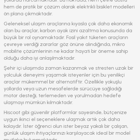
hem de pratik bir çözüm olarak
elektrikli bisiklet
modelleri
ön plana çıkmaktadır.
Geleneksel ulaşım araçlarına kıyasla çok daha ekonomik
olan bu araçlar, karbon ayak izini azaltma konusunda da
büyük bir rol oynamaktadır. Fosil yakıt tüketen araçların
çevreye verdiği zararlar göz önüne alındığında, mikro
mobilite çözümlerinin ne kadar hayati bir öneme sahip
olduğu daha iyi anlaşılmaktadır.
Şehir içi ulaşımda zaman kazanmak ve stresten uzak bir
yolculuk deneyimi yaşamak isteyenler için bu yenilikçi
araçlar mükemmel bir alternatiftir. Özellikle yokuşlu
yollarda veya uzun mesafelerde sürücüye sağladığı
motor desteği, terlemeden ve yorulmadan hedefe
ulaşmayı mümkün kılmaktadır.
Hiscoot gibi güvenilir platformlar sayesinde, bütçenize
uygun ikinci el seçeneklere ulaşmak artık çok daha
kolaydır. İster öğrenci olun ister beyaz yakalı bir çalışan,
günlük ulaşım ihtiyaçlarınızı karşılayacak ideal bir model
mutlaka bulunmaktadır.