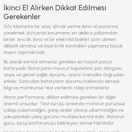
İkinci El Alırken Dikkat Edilmesi
Gerekenler
Sıfır kilometre bir araç almak yerine ikinci el pazarına
yönelmek, bütçenizi korumanın en akıllıca yollarından
biridir. Ancak, ikinci el bir
elektrikli bisiklet
satın alırken
dikkatli olmanız ve bazı kritik kontrolleri yapmanız büyük
önem taşımaktadır.
İlk olarak kontrol etmeniz gereken en hayati parça
bataryadır. Bataryanın mevcut kapasitesi, şarj döngüsü
sayısı ve genel sağlık durumu, aracın menzilini doğrudan
etkiler. Satıcıdan bataryanın durumu hakkında detaylı
bilgi ve mümkünse test verilerini talep etmelisiniz.
Motor performansı, dikkat edilmesi gereken bir diğer
önemli unsurdur. Test sürüşü sırasında motorun pürüzsüz
çalışıp çalışmadığını, garip sesler çıkarıp çıkarmadığını ve
yokuşlardaki çekiş gücünü mutlaka kontrol edin. Motorun
gücü, sürüş konforunuzu belirleyen temel faktördür.