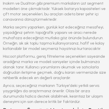
Inokim ve Dualtron gibi premium markaların üst segment
modelleri öne çıkmaktadır. Yüksek batarya kapasiteleri ve
çift motor seçenekleri, bu araçları adeta birer şehir içi
canavarına dönüştürmektedir.
Marka seçimi yaparken, günlük kat edeceğiniz mesafeyi,
yaşadığınız şehrin topoğrafik yapısını ve aracı nerede
muhafaza edeceğinizi mutlaka göz önünde bulundurun.
Örneğin, sık sık toplu taşıma kullanıyorsanız, hafif ve kolay
katlanabilir bir model seçmeniz hayatınızı kurtaracaktır.
Hiscoot platformu, geniş filtreleme seçenekleri sayesinde
aradığınız marka ve modeli saniyeler içinde bulmanıza
olanak tanır. Kullanıcı yorumlarını okumak ve satıcılarla
doğrudan iletişime geçmek, doğru kararı vermenizde size
rehberlik edecek en değerli araçlardır.
Ayrıca, seçeceğiniz markanın Türkiye'deki yetkili servis
yaygınlığını da araştırmanız önerilir. Olası bir arıza
durumunda hızlıca destek alabilmek, kesintisiz bir ulaşım
deneyimi için son derece kritik bir faktördür.