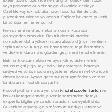
İskelet (kadro) üzerinde herhangi bir çatlak, derin çizik
veya paslanma olup olmadığını dikkatlice inceleyin.
Özellikle kaynak noktalarındaki hasarlar, ileride ciddi
güvenlik sorunlarına yol açabilir. Sağlam bir kadro, güvenli
bir sürüşün en temel şartıdır.
Fren sistemi ve vites mekanizmasının kusursuz
çalıştığından emin olun. Elektrik destekli araçlar
normalden daha yüksek hızlara ulaşabildiği için, frenlerin
tepki süresi ve tutuş gücü hayati önem taşır. Balataların
ve disklerin durumunu gözden geçirmeyi ihmal etmeyin.
Elektronik aksam, ekran ve aydınlatma sistemlerinin
sorunsuz çalıştığını teyit edin. Hız göstergesi, batarya
seviyesi ve sürüş modlarını gösteren ekranın net okunabilir
olması gerekir. Ayrıca, gece sürüşleri için farların ve stop
lambalarının faal olması şarttır.
Hiscoot platformunda yer alan
ikinci el scooter ilanları
ve
bisiklet kategorilerinde, güvenilir satıcılardan detaylı
ekspertiz bilgileriyle sunulan araçları inceleyebilirsiniz.
Güvenli bir alışveriş için platformun sunduğu iletişim ve