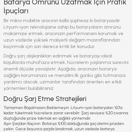
Batarya Ömrünü Uzatmak İçin Pratik
İpuçları
Bir mikro mobilite aracının kalbi şüphesiz ki bataryasıdır.
Lityum-iyon teknolojisine sahip bu bataryaların ömrünü
maksimize etmek, aracınızın performansını korumak ve
uzun vadede yüksek maliyetli değişim masraflarından
kaçınmak için son derece kritik bir konudur.
Doğru şarj alışkanlıkları edinmek ve bataryayı ideal
koşullarda muhafaza etmek, hücrelerin yaşlanma sürecini
önemli ölçüde yavaşlatır. Aşağıda, aracınızın batarya
sağlığını korumanıza ve menzilini ilk günkü gibi tutmanıza
yardımcı olacak, uzmanlar tarafından önerilen en etkili
yöntemleri bulabilirsiniz:
Doğru Şarj Etme Stratejileri
Tamamen Boşalmasını Beklemeyin:
Lityum-iyon bataryaları %0'a
kadar tüketmek hücrelere zarar verebilir. Şarj seviyesi %20 civarına
düştüğünde prize takmak en sağlıklı yöntemdir.
Aşırı Şarjdan Kaçının:
Batarya %100 dolduğunda şarj aletini prizden
çekin. Gece boyunca şarjda bırakmak, uzun vadede batarya