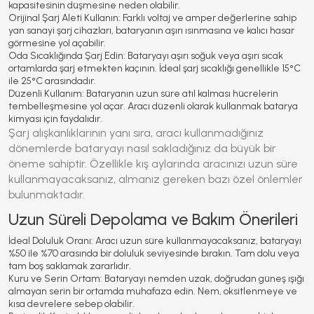
kapasitesinin düşmesine neden olabilir.
Orijinal Şarj Aleti Kullanın:
Farklı voltaj ve amper değerlerine sahip
yan sanayi şarj cihazları, bataryanın aşırı ısınmasına ve kalıcı hasar
görmesine yol açabilir.
Oda Sıcaklığında Şarj Edin:
Bataryayı aşırı soğuk veya aşırı sıcak
ortamlarda şarj etmekten kaçının. İdeal şarj sıcaklığı genellikle 15°C
ile 25°C arasındadır.
Düzenli Kullanım:
Bataryanın uzun süre atıl kalması hücrelerin
tembelleşmesine yol açar. Aracı düzenli olarak kullanmak batarya
kimyası için faydalıdır.
Şarj alışkanlıklarının yanı sıra, aracı kullanmadığınız
dönemlerde bataryayı nasıl sakladığınız da büyük bir
öneme sahiptir. Özellikle kış aylarında aracınızı uzun süre
kullanmayacaksanız, almanız gereken bazı özel önlemler
bulunmaktadır.
Uzun Süreli Depolama ve Bakım Önerileri
İdeal Doluluk Oranı:
Aracı uzun süre kullanmayacaksanız, bataryayı
%50 ile %70 arasında bir doluluk seviyesinde bırakın. Tam dolu veya
tam boş saklamak zararlıdır.
Kuru ve Serin Ortam:
Bataryayı nemden uzak, doğrudan güneş ışığı
almayan serin bir ortamda muhafaza edin. Nem, oksitlenmeye ve
kısa devrelere sebep olabilir.