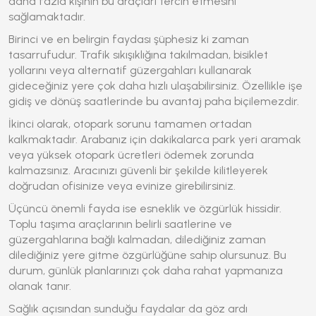
daha fazla kişinin bu araçları tercih etmesini
sağlamaktadır.
Birinci ve en belirgin faydası şüphesiz ki zaman
tasarrufudur. Trafik sıkışıklığına takılmadan, bisiklet
yollarını veya alternatif güzergahları kullanarak
gideceğiniz yere çok daha hızlı ulaşabilirsiniz. Özellikle işe
gidiş ve dönüş saatlerinde bu avantaj paha biçilemezdir.
İkinci olarak, otopark sorunu tamamen ortadan
kalkmaktadır. Arabanız için dakikalarca park yeri aramak
veya yüksek otopark ücretleri ödemek zorunda
kalmazsınız. Aracınızı güvenli bir şekilde kilitleyerek
doğrudan ofisinize veya evinize girebilirsiniz.
Üçüncü önemli fayda ise esneklik ve özgürlük hissidir.
Toplu taşıma araçlarının belirli saatlerine ve
güzergahlarına bağlı kalmadan, dilediğiniz zaman
dilediğiniz yere gitme özgürlüğüne sahip olursunuz. Bu
durum, günlük planlarınızı çok daha rahat yapmanıza
olanak tanır.
Sağlık açısından sunduğu faydalar da göz ardı