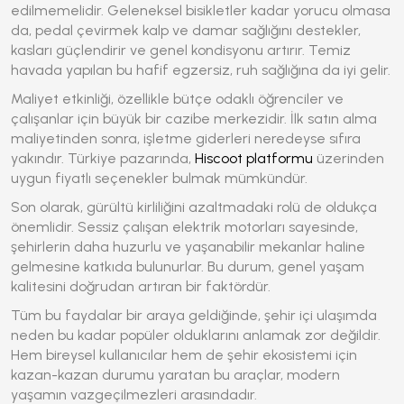
edilmemelidir. Geleneksel bisikletler kadar yorucu olmasa
da, pedal çevirmek kalp ve damar sağlığını destekler,
kasları güçlendirir ve genel kondisyonu artırır. Temiz
havada yapılan bu hafif egzersiz, ruh sağlığına da iyi gelir.
Maliyet etkinliği, özellikle bütçe odaklı öğrenciler ve
çalışanlar için büyük bir cazibe merkezidir. İlk satın alma
maliyetinden sonra, işletme giderleri neredeyse sıfıra
yakındır. Türkiye pazarında,
Hiscoot platformu
üzerinden
uygun fiyatlı seçenekler bulmak mümkündür.
Son olarak, gürültü kirliliğini azaltmadaki rolü de oldukça
önemlidir. Sessiz çalışan elektrik motorları sayesinde,
şehirlerin daha huzurlu ve yaşanabilir mekanlar haline
gelmesine katkıda bulunurlar. Bu durum, genel yaşam
kalitesini doğrudan artıran bir faktördür.
Tüm bu faydalar bir araya geldiğinde, şehir içi ulaşımda
neden bu kadar popüler olduklarını anlamak zor değildir.
Hem bireysel kullanıcılar hem de şehir ekosistemi için
kazan-kazan durumu yaratan bu araçlar, modern
yaşamın vazgeçilmezleri arasındadır.