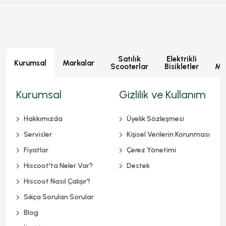
Satılık
Elektrikli
E
Kurumsal
Markalar
Scooterlar
Bisikletler
Mot
Kurumsal
Gizlilik ve Kullanım
Hakkımızda
Üyelik Sözleşmesi
Servisler
Kişisel Verilerin Korunması
Fiyatlar
Çerez Yönetimi
Hiscoot'ta Neler Var?
Destek
Hiscoot Nasıl Çalışır?
Sıkça Sorulan Sorular
Blog