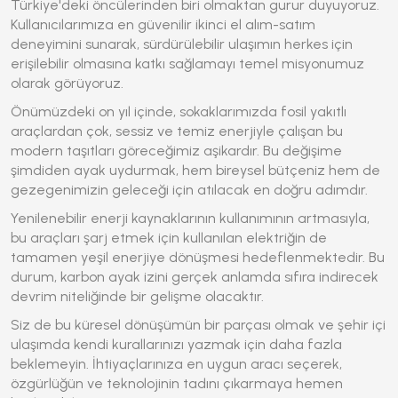
Türkiye'deki öncülerinden biri olmaktan gurur duyuyoruz.
Kullanıcılarımıza en güvenilir ikinci el alım-satım
deneyimini sunarak, sürdürülebilir ulaşımın herkes için
erişilebilir olmasına katkı sağlamayı temel misyonumuz
olarak görüyoruz.
Önümüzdeki on yıl içinde, sokaklarımızda fosil yakıtlı
araçlardan çok, sessiz ve temiz enerjiyle çalışan bu
modern taşıtları göreceğimiz aşikardır. Bu değişime
şimdiden ayak uydurmak, hem bireysel bütçeniz hem de
gezegenimizin geleceği için atılacak en doğru adımdır.
Yenilenebilir enerji kaynaklarının kullanımının artmasıyla,
bu araçları şarj etmek için kullanılan elektriğin de
tamamen yeşil enerjiye dönüşmesi hedeflenmektedir. Bu
durum, karbon ayak izini gerçek anlamda sıfıra indirecek
devrim niteliğinde bir gelişme olacaktır.
Siz de bu küresel dönüşümün bir parçası olmak ve şehir içi
ulaşımda kendi kurallarınızı yazmak için daha fazla
beklemeyin. İhtiyaçlarınıza en uygun aracı seçerek,
özgürlüğün ve teknolojinin tadını çıkarmaya hemen