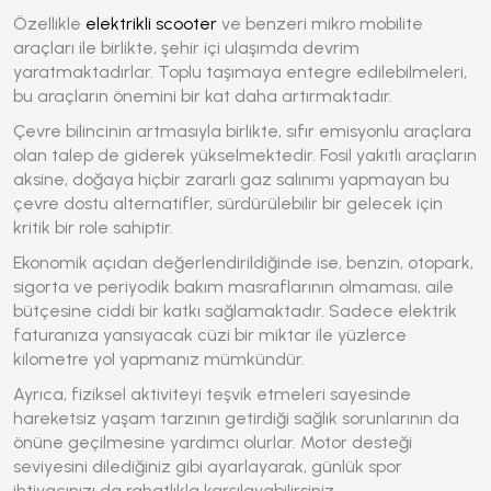
Özellikle
elektrikli scooter
ve benzeri mikro mobilite
araçları ile birlikte, şehir içi ulaşımda devrim
yaratmaktadırlar. Toplu taşımaya entegre edilebilmeleri,
bu araçların önemini bir kat daha artırmaktadır.
Çevre bilincinin artmasıyla birlikte, sıfır emisyonlu araçlara
olan talep de giderek yükselmektedir. Fosil yakıtlı araçların
aksine, doğaya hiçbir zararlı gaz salınımı yapmayan bu
çevre dostu alternatifler, sürdürülebilir bir gelecek için
kritik bir role sahiptir.
Ekonomik açıdan değerlendirildiğinde ise, benzin, otopark,
sigorta ve periyodik bakım masraflarının olmaması, aile
bütçesine ciddi bir katkı sağlamaktadır. Sadece elektrik
faturanıza yansıyacak cüzi bir miktar ile yüzlerce
kilometre yol yapmanız mümkündür.
Ayrıca, fiziksel aktiviteyi teşvik etmeleri sayesinde
hareketsiz yaşam tarzının getirdiği sağlık sorunlarının da
önüne geçilmesine yardımcı olurlar. Motor desteği
seviyesini dilediğiniz gibi ayarlayarak, günlük spor
ihtiyacınızı da rahatlıkla karşılayabilirsiniz.