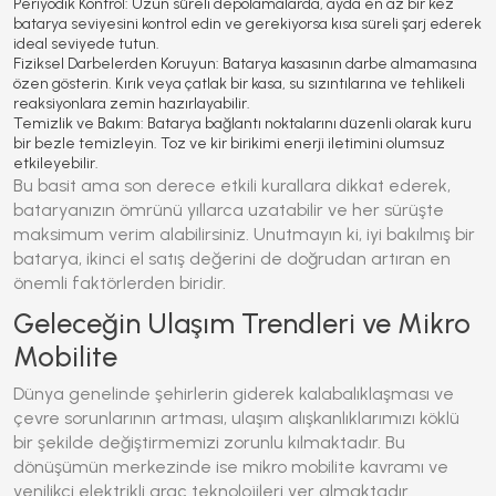
Periyodik Kontrol:
Uzun süreli depolamalarda, ayda en az bir kez
batarya seviyesini kontrol edin ve gerekiyorsa kısa süreli şarj ederek
ideal seviyede tutun.
Fiziksel Darbelerden Koruyun:
Batarya kasasının darbe almamasına
özen gösterin. Kırık veya çatlak bir kasa, su sızıntılarına ve tehlikeli
reaksiyonlara zemin hazırlayabilir.
Temizlik ve Bakım:
Batarya bağlantı noktalarını düzenli olarak kuru
bir bezle temizleyin. Toz ve kir birikimi enerji iletimini olumsuz
etkileyebilir.
Bu basit ama son derece etkili kurallara dikkat ederek,
bataryanızın ömrünü yıllarca uzatabilir ve her sürüşte
maksimum verim alabilirsiniz. Unutmayın ki, iyi bakılmış bir
batarya, ikinci el satış değerini de doğrudan artıran en
önemli faktörlerden biridir.
Geleceğin Ulaşım Trendleri ve Mikro
Mobilite
Dünya genelinde şehirlerin giderek kalabalıklaşması ve
çevre sorunlarının artması, ulaşım alışkanlıklarımızı köklü
bir şekilde değiştirmemizi zorunlu kılmaktadır. Bu
dönüşümün merkezinde ise
mikro mobilite
kavramı ve
yenilikçi elektrikli araç teknolojileri yer almaktadır.