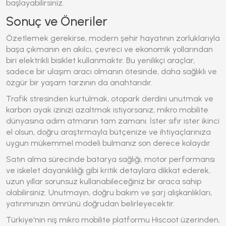
başlayabilirsiniz.
Sonuç ve Öneriler
Özetlemek gerekirse, modern şehir hayatının zorluklarıyla
başa çıkmanın en akılcı, çevreci ve ekonomik yollarından
biri
elektrikli bisiklet
kullanmaktır. Bu yenilikçi araçlar,
sadece bir ulaşım aracı olmanın ötesinde, daha sağlıklı ve
özgür bir yaşam tarzının da anahtarıdır.
Trafik stresinden kurtulmak, otopark derdini unutmak ve
karbon ayak izinizi azaltmak istiyorsanız, mikro mobilite
dünyasına adım atmanın tam zamanı. İster sıfır ister ikinci
el olsun, doğru araştırmayla bütçenize ve ihtiyaçlarınıza
uygun mükemmel modeli bulmanız son derece kolaydır.
Satın alma sürecinde batarya sağlığı, motor performansı
ve iskelet dayanıklılığı gibi kritik detaylara dikkat ederek,
uzun yıllar sorunsuz kullanabileceğiniz bir araca sahip
olabilirsiniz. Unutmayın, doğru bakım ve şarj alışkanlıkları,
yatırımınızın ömrünü doğrudan belirleyecektir.
Türkiye'nin niş mikro mobilite platformu Hiscoot üzerinden,