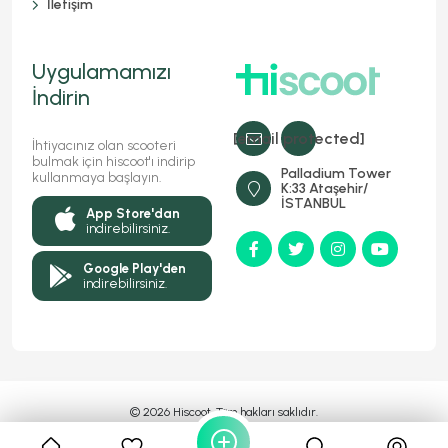
İletişim
Uygulamamızı
İndirin
[email protected]
İhtiyacınız olan scooteri
bulmak için hiscoot'ı indirip
Palladium Tower
kullanmaya başlayın.
K:33 Ataşehir/
İSTANBUL
App Store'dan
indirebilirsiniz.
Google Play'den
indirebilirsiniz.
© 2026 Hiscoot, Tüm hakları saklıdır.
Bir
Markasıdır
MyFC YAZILIM