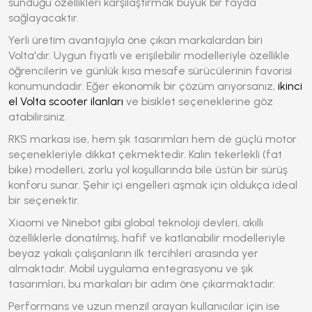
sunduğu özellikleri karşılaştırmak büyük bir fayda
sağlayacaktır.
Yerli üretim avantajıyla öne çıkan markalardan biri
Volta'dır. Uygun fiyatlı ve erişilebilir modelleriyle özellikle
öğrencilerin ve günlük kısa mesafe sürücülerinin favorisi
konumundadır. Eğer ekonomik bir çözüm arıyorsanız,
ikinci
el Volta scooter ilanları
ve bisiklet seçeneklerine göz
atabilirsiniz.
RKS markası ise, hem şık tasarımları hem de güçlü motor
seçenekleriyle dikkat çekmektedir. Kalın tekerlekli (fat
bike) modelleri, zorlu yol koşullarında bile üstün bir sürüş
konforu sunar. Şehir içi engelleri aşmak için oldukça ideal
bir seçenektir.
Xiaomi ve Ninebot gibi global teknoloji devleri, akıllı
özelliklerle donatılmış, hafif ve katlanabilir modelleriyle
beyaz yakalı çalışanların ilk tercihleri arasında yer
almaktadır. Mobil uygulama entegrasyonu ve şık
tasarımları, bu markaları bir adım öne çıkarmaktadır.
Performans ve uzun menzil arayan kullanıcılar için ise