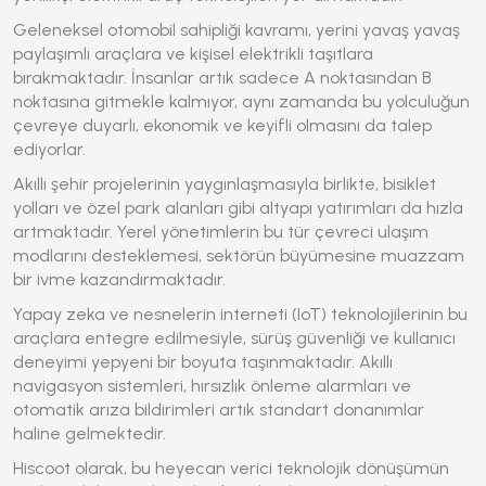
Geleneksel otomobil sahipliği kavramı, yerini yavaş yavaş
paylaşımlı araçlara ve kişisel elektrikli taşıtlara
bırakmaktadır. İnsanlar artık sadece A noktasından B
noktasına gitmekle kalmıyor, aynı zamanda bu yolculuğun
çevreye duyarlı, ekonomik ve keyifli olmasını da talep
ediyorlar.
Akıllı şehir projelerinin yaygınlaşmasıyla birlikte, bisiklet
yolları ve özel park alanları gibi altyapı yatırımları da hızla
artmaktadır. Yerel yönetimlerin bu tür çevreci ulaşım
modlarını desteklemesi, sektörün büyümesine muazzam
bir ivme kazandırmaktadır.
Yapay zeka ve nesnelerin interneti (IoT) teknolojilerinin bu
araçlara entegre edilmesiyle, sürüş güvenliği ve kullanıcı
deneyimi yepyeni bir boyuta taşınmaktadır. Akıllı
navigasyon sistemleri, hırsızlık önleme alarmları ve
otomatik arıza bildirimleri artık standart donanımlar
haline gelmektedir.
Hiscoot olarak, bu heyecan verici teknolojik dönüşümün