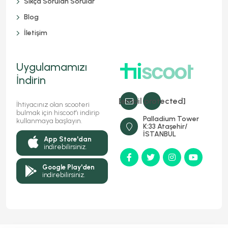
Sıkça Sorulan Sorular
Blog
İletişim
Uygulamamızı
İndirin
[email protected]
İhtiyacınız olan scooteri
bulmak için hiscoot'ı indirip
Palladium Tower
kullanmaya başlayın.
K:33 Ataşehir/
İSTANBUL
App Store'dan
indirebilirsiniz.
Google Play'den
indirebilirsiniz.