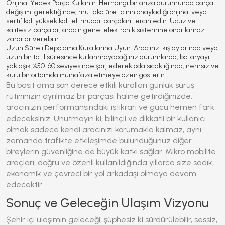
Orijinal Yedek Parça Kullanın:
Herhangi bir arıza durumunda parça
değişimi gerektiğinde, mutlaka üreticinin onayladığı orijinal veya
sertifikalı yüksek kaliteli muadil parçaları tercih edin. Ucuz ve
kalitesiz parçalar, aracın genel elektronik sistemine onarılamaz
zararlar verebilir.
Uzun Süreli Depolama Kurallarına Uyun:
Aracınızı kış aylarında veya
uzun bir tatil süresince kullanmayacağınız durumlarda, bataryayı
yaklaşık %50-60 seviyesinde şarj ederek oda sıcaklığında, nemsiz ve
kuru bir ortamda muhafaza etmeye özen gösterin.
Bu basit ama son derece etkili kuralları günlük sürüş
rutininizin ayrılmaz bir parçası haline getirdiğinizde,
aracınızın performansındaki istikrarı ve gücü hemen fark
edeceksiniz. Unutmayın ki, bilinçli ve dikkatli bir kullanıcı
olmak sadece kendi aracınızı korumakla kalmaz, aynı
zamanda trafikte etkileşimde bulunduğunuz diğer
bireylerin güvenliğine de büyük katkı sağlar. Mikro mobilite
araçları, doğru ve özenli kullanıldığında yıllarca size sadık,
ekonomik ve çevreci bir yol arkadaşı olmaya devam
edecektir.
Sonuç ve Geleceğin Ulaşım Vizyonu
Şehir içi ulaşımın geleceği, şüphesiz ki sürdürülebilir, sessiz,