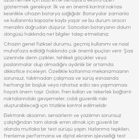
göstermek gerekiyor. İlk ve en önemli kontrol noktası
kesinlikle cihazın batarya sağlığıdır. Bataryalar zamanla
ve kullanımla kapasite kaybı yaşar ve bu durum aracın
menzilini doğrudan düşürür. Satıcıdan bataryanın dolum
döngüsü hakkında net bilgiler talep etmelisiniz.
Cihazın genel fiziksel durumu, geçmiş kullanımı ve nasıl
muhafaza edildiği hakkında çok önemli ipuçları verir. Şasi
üzerinde derin çizikler, tehlikeli göçükler veya
paslanmalar olup olmadığını aydınlık bir ortamda
dikkatlice inceleyin. Özellikle katlanma mekanizmasının
sorunsuz, takılmadan çalışması ve sürüş esnasında
herhangi bir boşluk veya rahatsız edici ses yapmaması
hayati önem taşır. Gidon, fren kolları ve tekerlek bağlantı
noktalarındaki gevşemeler, ciddi güvenlik riski
oluşturabileceği için titizlikle kontrol edilmelidir.
Elektronik aksamın, sensörlerin ve yazılımın sorunsuz
çalıştığından tam olarak emin olmak için güvenli bir
alanda mutlaka bir test sürüşü yapın. Hızlanma tepkileri,
frenleme performansı ve dijital ekranın işlevselliği test