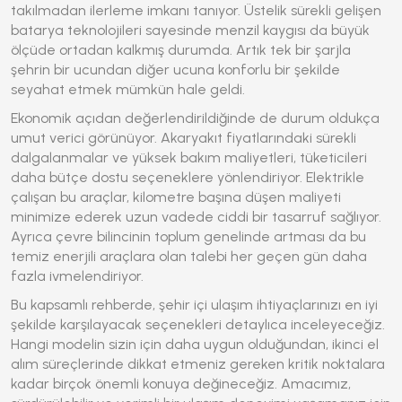
takılmadan ilerleme imkanı tanıyor. Üstelik sürekli gelişen
batarya teknolojileri sayesinde menzil kaygısı da büyük
ölçüde ortadan kalkmış durumda. Artık tek bir şarjla
şehrin bir ucundan diğer ucuna konforlu bir şekilde
seyahat etmek mümkün hale geldi.
Ekonomik açıdan değerlendirildiğinde de durum oldukça
umut verici görünüyor. Akaryakıt fiyatlarındaki sürekli
dalgalanmalar ve yüksek bakım maliyetleri, tüketicileri
daha bütçe dostu seçeneklere yönlendiriyor. Elektrikle
çalışan bu araçlar, kilometre başına düşen maliyeti
minimize ederek uzun vadede ciddi bir tasarruf sağlıyor.
Ayrıca çevre bilincinin toplum genelinde artması da bu
temiz enerjili araçlara olan talebi her geçen gün daha
fazla ivmelendiriyor.
Bu kapsamlı rehberde, şehir içi ulaşım ihtiyaçlarınızı en iyi
şekilde karşılayacak seçenekleri detaylıca inceleyeceğiz.
Hangi modelin sizin için daha uygun olduğundan, ikinci el
alım süreçlerinde dikkat etmeniz gereken kritik noktalara
kadar birçok önemli konuya değineceğiz. Amacımız,