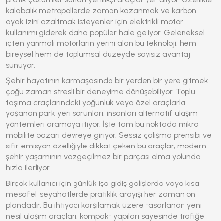
kalabalık metropollerde zaman kazanmak ve karbon
ayak izini azaltmak isteyenler için
elektrikli motor
kullanımı giderek daha popüler hale geliyor. Geleneksel
içten yanmalı motorların yerini alan bu teknoloji, hem
bireysel hem de toplumsal düzeyde sayısız avantaj
sunuyor.
Şehir hayatının karmaşasında bir yerden bir yere gitmek
çoğu zaman stresli bir deneyime dönüşebiliyor. Toplu
taşıma araçlarındaki yoğunluk veya özel araçlarla
yaşanan park yeri sorunları, insanları alternatif ulaşım
yöntemleri aramaya itiyor. İşte tam bu noktada mikro
mobilite pazarı devreye giriyor. Sessiz çalışma prensibi ve
sıfır emisyon özelliğiyle dikkat çeken bu araçlar, modern
şehir yaşamının vazgeçilmez bir parçası olma yolunda
hızla ilerliyor.
Birçok kullanıcı için günlük işe gidiş gelişlerde veya kısa
mesafeli seyahatlerde pratiklik arayışı her zaman ön
plandadır. Bu ihtiyacı karşılamak üzere tasarlanan yeni
nesil ulaşım araçları, kompakt yapıları sayesinde trafiğe