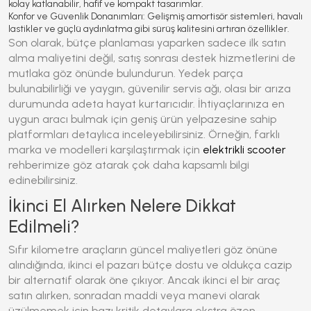
kolay katlanabilir, hafif ve kompakt tasarımlar.
Konfor ve Güvenlik Donanımları:
Gelişmiş amortisör sistemleri, havalı
lastikler ve güçlü aydınlatma gibi sürüş kalitesini artıran özellikler.
Son olarak, bütçe planlaması yaparken sadece ilk satın
alma maliyetini değil, satış sonrası destek hizmetlerini de
mutlaka göz önünde bulundurun. Yedek parça
bulunabilirliği ve yaygın, güvenilir servis ağı, olası bir arıza
durumunda adeta hayat kurtarıcıdır. İhtiyaçlarınıza en
uygun aracı bulmak için geniş ürün yelpazesine sahip
platformları detaylıca inceleyebilirsiniz. Örneğin, farklı
marka ve modelleri karşılaştırmak için
elektrikli scooter
rehberimize göz atarak çok daha kapsamlı bilgi
edinebilirsiniz.
İkinci El Alırken Nelere Dikkat
Edilmeli?
Sıfır kilometre araçların güncel maliyetleri göz önüne
alındığında, ikinci el pazarı bütçe dostu ve oldukça cazip
bir alternatif olarak öne çıkıyor. Ancak ikinci el bir araç
satın alırken, sonradan maddi veya manevi olarak
üzülmemek için bazı kritik detaylara ekstra özen