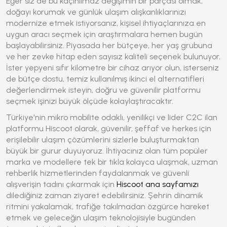
Eğer siz de bu kaçınılmaz değişimin bir parçası olmak,
doğayı korumak ve günlük ulaşım alışkanlıklarınızı
modernize etmek istiyorsanız, kişisel ihtiyaçlarınıza en
uygun aracı seçmek için araştırmalara hemen bugün
başlayabilirsiniz. Piyasada her bütçeye, her yaş grubuna
ve her zevke hitap eden sayısız kaliteli seçenek bulunuyor.
İster yepyeni sıfır kilometre bir cihaz arıyor olun, isterseniz
de bütçe dostu, temiz kullanılmış ikinci el alternatifleri
değerlendirmek isteyin, doğru ve güvenilir platformu
seçmek işinizi büyük ölçüde kolaylaştıracaktır.
Türkiye'nin mikro mobilite odaklı, yenilikçi ve lider C2C ilan
platformu Hiscoot olarak, güvenilir, şeffaf ve herkes için
erişilebilir ulaşım çözümlerini sizlerle buluşturmaktan
büyük bir gurur duyuyoruz. İhtiyacınız olan tüm popüler
marka ve modellere tek bir tıkla kolayca ulaşmak, uzman
rehberlik hizmetlerinden faydalanmak ve güvenli
alışverişin tadını çıkarmak için
Hiscoot ana sayfamızı
dilediğiniz zaman ziyaret edebilirsiniz. Şehrin dinamik
ritmini yakalamak, trafiğe takılmadan özgürce hareket
etmek ve geleceğin ulaşım teknolojisiyle bugünden