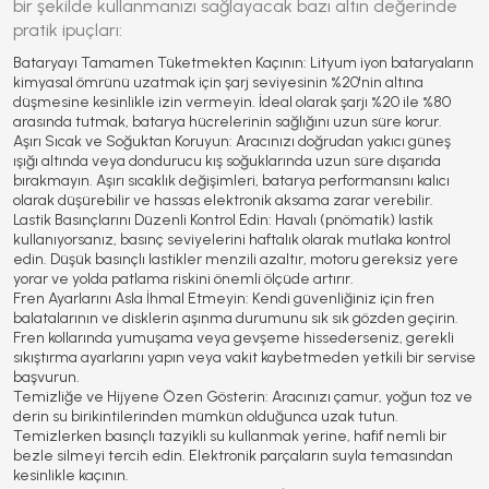
bir şekilde kullanmanızı sağlayacak bazı altın değerinde
pratik ipuçları:
Bataryayı Tamamen Tüketmekten Kaçının:
Lityum iyon bataryaların
kimyasal ömrünü uzatmak için şarj seviyesinin %20'nin altına
düşmesine kesinlikle izin vermeyin. İdeal olarak şarjı %20 ile %80
arasında tutmak, batarya hücrelerinin sağlığını uzun süre korur.
Aşırı Sıcak ve Soğuktan Koruyun:
Aracınızı doğrudan yakıcı güneş
ışığı altında veya dondurucu kış soğuklarında uzun süre dışarıda
bırakmayın. Aşırı sıcaklık değişimleri, batarya performansını kalıcı
olarak düşürebilir ve hassas elektronik aksama zarar verebilir.
Lastik Basınçlarını Düzenli Kontrol Edin:
Havalı (pnömatik) lastik
kullanıyorsanız, basınç seviyelerini haftalık olarak mutlaka kontrol
edin. Düşük basınçlı lastikler menzili azaltır, motoru gereksiz yere
yorar ve yolda patlama riskini önemli ölçüde artırır.
Fren Ayarlarını Asla İhmal Etmeyin:
Kendi güvenliğiniz için fren
balatalarının ve disklerin aşınma durumunu sık sık gözden geçirin.
Fren kollarında yumuşama veya gevşeme hissederseniz, gerekli
sıkıştırma ayarlarını yapın veya vakit kaybetmeden yetkili bir servise
başvurun.
Temizliğe ve Hijyene Özen Gösterin:
Aracınızı çamur, yoğun toz ve
derin su birikintilerinden mümkün olduğunca uzak tutun.
Temizlerken basınçlı tazyikli su kullanmak yerine, hafif nemli bir
bezle silmeyi tercih edin. Elektronik parçaların suyla temasından
kesinlikle kaçının.