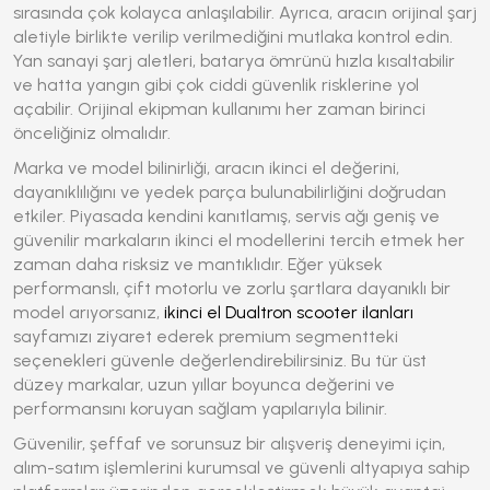
sırasında çok kolayca anlaşılabilir. Ayrıca, aracın orijinal şarj
aletiyle birlikte verilip verilmediğini mutlaka kontrol edin.
Yan sanayi şarj aletleri, batarya ömrünü hızla kısaltabilir
ve hatta yangın gibi çok ciddi güvenlik risklerine yol
açabilir. Orijinal ekipman kullanımı her zaman birinci
önceliğiniz olmalıdır.
Marka ve model bilinirliği, aracın ikinci el değerini,
dayanıklılığını ve yedek parça bulunabilirliğini doğrudan
etkiler. Piyasada kendini kanıtlamış, servis ağı geniş ve
güvenilir markaların ikinci el modellerini tercih etmek her
zaman daha risksiz ve mantıklıdır. Eğer yüksek
performanslı, çift motorlu ve zorlu şartlara dayanıklı bir
model arıyorsanız,
ikinci el Dualtron scooter ilanları
sayfamızı ziyaret ederek premium segmentteki
seçenekleri güvenle değerlendirebilirsiniz. Bu tür üst
düzey markalar, uzun yıllar boyunca değerini ve
performansını koruyan sağlam yapılarıyla bilinir.
Güvenilir, şeffaf ve sorunsuz bir alışveriş deneyimi için,
alım-satım işlemlerini kurumsal ve güvenli altyapıya sahip