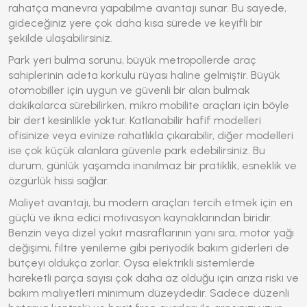
rahatça manevra yapabilme avantajı sunar. Bu sayede,
gideceğiniz yere çok daha kısa sürede ve keyifli bir
şekilde ulaşabilirsiniz.
Park yeri bulma sorunu, büyük metropollerde araç
sahiplerinin adeta korkulu rüyası haline gelmiştir. Büyük
otomobiller için uygun ve güvenli bir alan bulmak
dakikalarca sürebilirken, mikro mobilite araçları için böyle
bir dert kesinlikle yoktur. Katlanabilir hafif modelleri
ofisinize veya evinize rahatlıkla çıkarabilir, diğer modelleri
ise çok küçük alanlara güvenle park edebilirsiniz. Bu
durum, günlük yaşamda inanılmaz bir pratiklik, esneklik ve
özgürlük hissi sağlar.
Maliyet avantajı, bu modern araçları tercih etmek için en
güçlü ve ikna edici motivasyon kaynaklarından biridir.
Benzin veya dizel yakıt masraflarının yanı sıra, motor yağı
değişimi, filtre yenileme gibi periyodik bakım giderleri de
bütçeyi oldukça zorlar. Oysa elektrikli sistemlerde
hareketli parça sayısı çok daha az olduğu için arıza riski ve
bakım maliyetleri minimum düzeydedir. Sadece düzenli