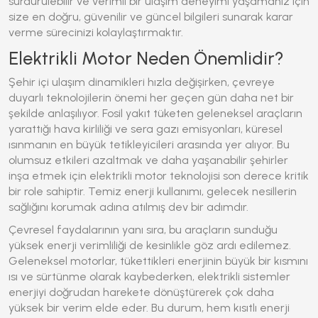
sürdürülebilir ve verimli bir ulaşım deneyimi yaşamanız için
size en doğru, güvenilir ve güncel bilgileri sunarak karar
verme sürecinizi kolaylaştırmaktır.
Elektrikli Motor Neden Önemlidir?
Şehir içi ulaşım dinamikleri hızla değişirken, çevreye
duyarlı teknolojilerin önemi her geçen gün daha net bir
şekilde anlaşılıyor. Fosil yakıt tüketen geleneksel araçların
yarattığı hava kirliliği ve sera gazı emisyonları, küresel
ısınmanın en büyük tetikleyicileri arasında yer alıyor. Bu
olumsuz etkileri azaltmak ve daha yaşanabilir şehirler
inşa etmek için
elektrikli motor
teknolojisi son derece kritik
bir role sahiptir. Temiz enerji kullanımı, gelecek nesillerin
sağlığını korumak adına atılmış dev bir adımdır.
Çevresel faydalarının yanı sıra, bu araçların sunduğu
yüksek enerji verimliliği de kesinlikle göz ardı edilemez.
Geleneksel motorlar, tükettikleri enerjinin büyük bir kısmını
ısı ve sürtünme olarak kaybederken, elektrikli sistemler
enerjiyi doğrudan harekete dönüştürerek çok daha
yüksek bir verim elde eder. Bu durum, hem kısıtlı enerji