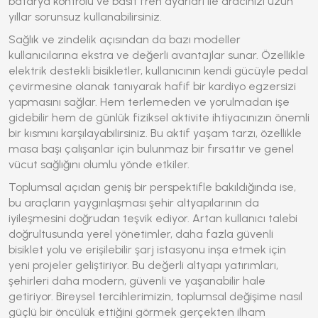
batarya kontrolü ve basit fren ayarları ile aracınızı uzun
yıllar sorunsuz kullanabilirsiniz.
Sağlık ve zindelik açısından da bazı modeller
kullanıcılarına ekstra ve değerli avantajlar sunar. Özellikle
elektrik destekli bisikletler, kullanıcının kendi gücüyle pedal
çevirmesine olanak tanıyarak hafif bir kardiyo egzersizi
yapmasını sağlar. Hem terlemeden ve yorulmadan işe
gidebilir hem de günlük fiziksel aktivite ihtiyacınızın önemli
bir kısmını karşılayabilirsiniz. Bu aktif yaşam tarzı, özellikle
masa başı çalışanlar için bulunmaz bir fırsattır ve genel
vücut sağlığını olumlu yönde etkiler.
Toplumsal açıdan geniş bir perspektifle bakıldığında ise,
bu araçların yaygınlaşması şehir altyapılarının da
iyileşmesini doğrudan teşvik ediyor. Artan kullanıcı talebi
doğrultusunda yerel yönetimler, daha fazla güvenli
bisiklet yolu ve erişilebilir şarj istasyonu inşa etmek için
yeni projeler geliştiriyor. Bu değerli altyapı yatırımları,
şehirleri daha modern, güvenli ve yaşanabilir hale
getiriyor. Bireysel tercihlerimizin, toplumsal değişime nasıl
güçlü bir öncülük ettiğini görmek gerçekten ilham