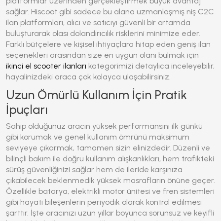
platformlar üzerinden gerçekleştirmek büyük avantaj
sağlar. Hiscoot gibi sadece bu alana uzmanlaşmış niş C2C
ilan platformları, alıcı ve satıcıyı güvenli bir ortamda
buluşturarak olası dolandırıcılık risklerini minimize eder.
Farklı bütçelere ve kişisel ihtiyaçlara hitap eden geniş ilan
seçenekleri arasından size en uygun olanı bulmak için
ikinci el scooter ilanları
kategorimizi detaylıca inceleyebilir,
hayalinizdeki araca çok kolayca ulaşabilirsiniz.
Uzun Ömürlü Kullanım İçin Pratik
İpuçları
Sahip olduğunuz aracın yüksek performansını ilk günkü
gibi korumak ve genel kullanım ömrünü maksimum
seviyeye çıkarmak, tamamen sizin elinizdedir. Düzenli ve
bilinçli bakım ile doğru kullanım alışkanlıkları, hem trafikteki
sürüş güvenliğinizi sağlar hem de ileride karşınıza
çıkabilecek beklenmedik yüksek masrafların önüne geçer.
Özellikle batarya,
elektrikli motor
ünitesi ve fren sistemleri
gibi hayati bileşenlerin periyodik olarak kontrol edilmesi
şarttır. İşte aracınızı uzun yıllar boyunca sorunsuz ve keyifli