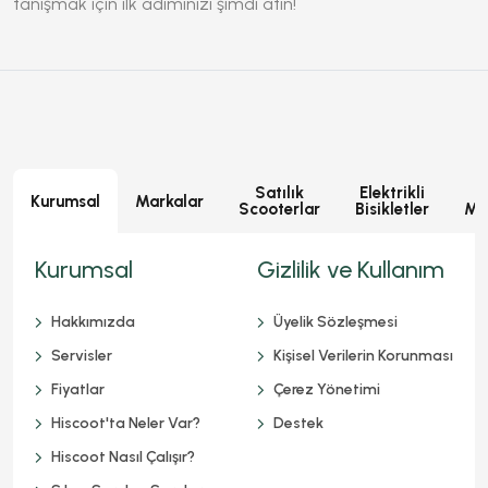
tanışmak için ilk adımınızı şimdi atın!
Satılık
Elektrikli
E
Kurumsal
Markalar
Scooterlar
Bisikletler
Mot
Kurumsal
Gizlilik ve Kullanım
Hakkımızda
Üyelik Sözleşmesi
Servisler
Kişisel Verilerin Korunması
Fiyatlar
Çerez Yönetimi
Hiscoot'ta Neler Var?
Destek
Hiscoot Nasıl Çalışır?