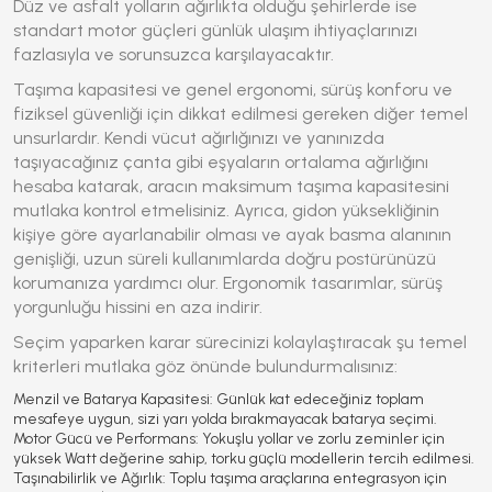
Düz ve asfalt yolların ağırlıkta olduğu şehirlerde ise
standart motor güçleri günlük ulaşım ihtiyaçlarınızı
fazlasıyla ve sorunsuzca karşılayacaktır.
Taşıma kapasitesi ve genel ergonomi, sürüş konforu ve
fiziksel güvenliği için dikkat edilmesi gereken diğer temel
unsurlardır. Kendi vücut ağırlığınızı ve yanınızda
taşıyacağınız çanta gibi eşyaların ortalama ağırlığını
hesaba katarak, aracın maksimum taşıma kapasitesini
mutlaka kontrol etmelisiniz. Ayrıca, gidon yüksekliğinin
kişiye göre ayarlanabilir olması ve ayak basma alanının
genişliği, uzun süreli kullanımlarda doğru postürünüzü
korumanıza yardımcı olur. Ergonomik tasarımlar, sürüş
yorgunluğu hissini en aza indirir.
Seçim yaparken karar sürecinizi kolaylaştıracak şu temel
kriterleri mutlaka göz önünde bulundurmalısınız:
Menzil ve Batarya Kapasitesi:
Günlük kat edeceğiniz toplam
mesafeye uygun, sizi yarı yolda bırakmayacak batarya seçimi.
Motor Gücü ve Performans:
Yokuşlu yollar ve zorlu zeminler için
yüksek Watt değerine sahip, torku güçlü modellerin tercih edilmesi.
Taşınabilirlik ve Ağırlık:
Toplu taşıma araçlarına entegrasyon için