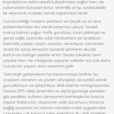
kaynaklarının daha idareli kullanılmasını sağlar hem de
kullanıcıların bütçesini korur. Verimlilik artışı, sürdürülebilir
bir ekonomik modelin temel taşlarından biridir.
Gürültü kirliliği, modern şehirlerin en büyük ve en sinsi
problemlerinden biri olarak karşımıza çıkıyor. Sürekli
maruz kalınan yoğun trafik gürültüsü, insan psikolojisi ve
genel sağlık üzerinde ciddi tahribatlara yol açabiliyor.
Elektrikle çalışan ulaşım araçları, neredeyse tamamen
sessiz bir sürüş deneyimi sunarak şehirlerin akustik
konforunu belirgin şekilde artırır. Sessiz sokaklar, hem
yayalar hem de o bölgede yaşayan sakinler için çok daha
huzurlu bir yaşam alanı anlamına gelir.
Teknolojik gelişmelerin hız kazanmasıyla birlikte, bu
araçların donanım ve yazılım altyapıları da sürekli olarak
güncelleniyor ve iyileştiriliyor. Akıllı telefon entegrasyonları,
hassas GPS takip sistemleri ve dijital gösterge panelleri
gibi yenilikler, kullanıcı deneyimini bambaşka bir boyuta
taşıyor. Kullanıcılar, araçlarının anlık durumunu, batarya
sağlığı seviyesini ve tahmini menzilini mobil uygulamalar
üzerinden çok kolayca takip edebiliyor. Bu akıllı özellikler,