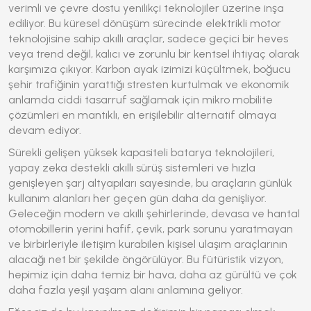
verimli ve çevre dostu yenilikçi teknolojiler üzerine inşa
ediliyor. Bu küresel dönüşüm sürecinde
elektrikli motor
teknolojisine sahip akıllı araçlar, sadece geçici bir heves
veya trend değil, kalıcı ve zorunlu bir kentsel ihtiyaç olarak
karşımıza çıkıyor. Karbon ayak izimizi küçültmek, boğucu
şehir trafiğinin yarattığı stresten kurtulmak ve ekonomik
anlamda ciddi tasarruf sağlamak için mikro mobilite
çözümleri en mantıklı, en erişilebilir alternatif olmaya
devam ediyor.
Sürekli gelişen yüksek kapasiteli batarya teknolojileri,
yapay zeka destekli akıllı sürüş sistemleri ve hızla
genişleyen şarj altyapıları sayesinde, bu araçların günlük
kullanım alanları her geçen gün daha da genişliyor.
Geleceğin modern ve akıllı şehirlerinde, devasa ve hantal
otomobillerin yerini hafif, çevik, park sorunu yaratmayan
ve birbirleriyle iletişim kurabilen kişisel ulaşım araçlarının
alacağı net bir şekilde öngörülüyor. Bu fütüristik vizyon,
hepimiz için daha temiz bir hava, daha az gürültü ve çok
daha fazla yeşil yaşam alanı anlamına geliyor.