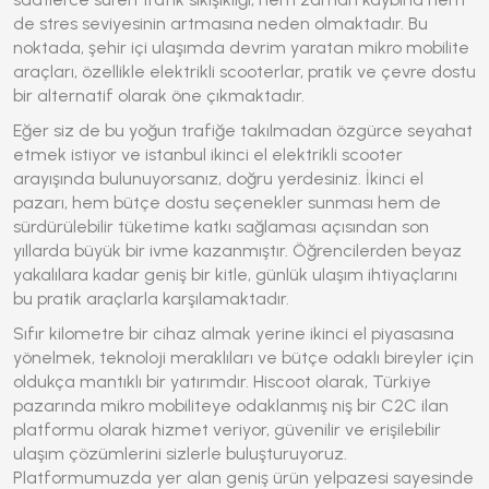
de stres seviyesinin artmasına neden olmaktadır. Bu
noktada, şehir içi ulaşımda devrim yaratan mikro mobilite
araçları, özellikle elektrikli scooterlar, pratik ve çevre dostu
bir alternatif olarak öne çıkmaktadır.
Eğer siz de bu yoğun trafiğe takılmadan özgürce seyahat
etmek istiyor ve
istanbul ikinci el elektrikli scooter
arayışında bulunuyorsanız, doğru yerdesiniz. İkinci el
pazarı, hem bütçe dostu seçenekler sunması hem de
sürdürülebilir tüketime katkı sağlaması açısından son
yıllarda büyük bir ivme kazanmıştır. Öğrencilerden beyaz
yakalılara kadar geniş bir kitle, günlük ulaşım ihtiyaçlarını
bu pratik araçlarla karşılamaktadır.
Sıfır kilometre bir cihaz almak yerine ikinci el piyasasına
yönelmek, teknoloji meraklıları ve bütçe odaklı bireyler için
oldukça mantıklı bir yatırımdır. Hiscoot olarak, Türkiye
pazarında mikro mobiliteye odaklanmış niş bir C2C ilan
platformu olarak hizmet veriyor, güvenilir ve erişilebilir
ulaşım çözümlerini sizlerle buluşturuyoruz.
Platformumuzda yer alan geniş ürün yelpazesi sayesinde