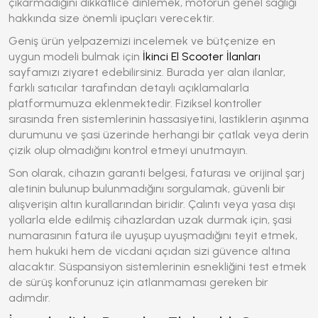
çıkarmadığını dikkatlice dinlemek, motorun genel sağlığı
hakkında size önemli ipuçları verecektir.
Geniş ürün yelpazemizi incelemek ve bütçenize en
uygun modeli bulmak için
İkinci El Scooter İlanları
sayfamızı ziyaret edebilirsiniz. Burada yer alan ilanlar,
farklı satıcılar tarafından detaylı açıklamalarla
platformumuza eklenmektedir. Fiziksel kontroller
sırasında fren sistemlerinin hassasiyetini, lastiklerin aşınma
durumunu ve şasi üzerinde herhangi bir çatlak veya derin
çizik olup olmadığını kontrol etmeyi unutmayın.
Son olarak, cihazın garanti belgesi, faturası ve orijinal şarj
aletinin bulunup bulunmadığını sorgulamak, güvenli bir
alışverişin altın kurallarından biridir. Çalıntı veya yasa dışı
yollarla elde edilmiş cihazlardan uzak durmak için, şasi
numarasının fatura ile uyuşup uyuşmadığını teyit etmek,
hem hukuki hem de vicdani açıdan sizi güvence altına
alacaktır. Süspansiyon sistemlerinin esnekliğini test etmek
de sürüş konforunuz için atlanmaması gereken bir
adımdır.