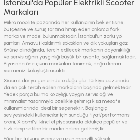
İstanbul'da Popüler Elektrikli Scooter
Markaları
Mikro mobilite pazarında her kullanıcının beklentisine,
bütçesine ve sürüş tarzına hitap eden onlarca farklı
marka ve model bulunmaktadır. İstanbul'un zorlu yol
şartları, Arnavut kaldırımlı sokakları ve dik yokuşları göz
önüne alındığında, tercih edilecek markanın dayanıklılığı
ve servis ağının yaygınlığı büyük bir avantaj sağlamaktadır.
Piyasada öne çıkan markaları tanımak, doğru kararı
vermenizi kolaylaştıracaktır.
Xiaomi, dünya genelinde olduğu gibi Türkiye pazarında
da en çok tercih edilen markaların başında gelmektedir.
Yedek parça bulma kolaylığı, yaygın servis ağı ve
minimalist tasarımıyla özellikle şehir içi kısa mesafe
kullanımlarında ideal bir seçenektir. Başlangıç
seviyesindeki kullanıcılar için sunduğu fiyat/performans
oranı, Xiaomi'yi ikinci el piyasasında oldukça popüler ve
hızlı alınıp satılan bir marka haline getirmiştir.
Eğer hız tutkunuysanız ve uzun menzilli, yüksek