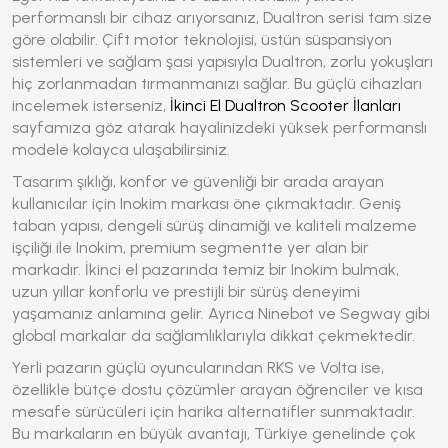
performanslı bir cihaz arıyorsanız, Dualtron serisi tam size
göre olabilir. Çift motor teknolojisi, üstün süspansiyon
sistemleri ve sağlam şasi yapısıyla Dualtron, zorlu yokuşları
hiç zorlanmadan tırmanmanızı sağlar. Bu güçlü cihazları
incelemek isterseniz,
İkinci El Dualtron Scooter İlanları
sayfamıza göz atarak hayalinizdeki yüksek performanslı
modele kolayca ulaşabilirsiniz.
Tasarım şıklığı, konfor ve güvenliği bir arada arayan
kullanıcılar için Inokim markası öne çıkmaktadır. Geniş
taban yapısı, dengeli sürüş dinamiği ve kaliteli malzeme
işçiliği ile Inokim, premium segmentte yer alan bir
markadır. İkinci el pazarında temiz bir Inokim bulmak,
uzun yıllar konforlu ve prestijli bir sürüş deneyimi
yaşamanız anlamına gelir. Ayrıca Ninebot ve Segway gibi
global markalar da sağlamlıklarıyla dikkat çekmektedir.
Yerli pazarın güçlü oyuncularından RKS ve Volta ise,
özellikle bütçe dostu çözümler arayan öğrenciler ve kısa
mesafe sürücüleri için harika alternatifler sunmaktadır.
Bu markaların en büyük avantajı, Türkiye genelinde çok