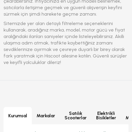
çıkarabilirsiniz. İhtiyacınıza en uygun modeli belirlemek,
satıcılarla iletişime geçmek ve güvenli alışverişin keyfini
sürmek için şimdi harekete geçme zamanı.
Sitemizde yer alan detaylı filtreleme seçeneklerini
kullanarak, aradığınız marka, model, motor gücü ve fiyat
aralığındaki ilanları saniyeler içinde listeleyebilirsiniz. Akıllı
ulaşıma adım atmak, trafikte kaybettiğiniz zamanı
sevdiklerinize ayırmak ve çevreye duyarlı bir birey olarak
fark yaratmak için Hiscoot ailesine katılın. Güvenli sürüşler
ve keyifli yolculuklar dileriz!
Satılık
Elektrikli
E
Kurumsal
Markalar
Scooterlar
Bisikletler
Mot