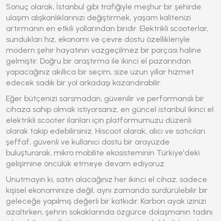
Sonuç olarak, İstanbul gibi trafiğiyle meşhur bir şehirde
ulaşım alışkanlıklarınızı değiştirmek, yaşam kalitenizi
artırmanın en etkili yollarından biridir. Elektrikli scooterlar,
sundukları hız, ekonomi ve çevre dostu özellikleriyle
modern şehir hayatının vazgeçilmez bir parçası haline
gelmiştir. Doğru bir araştırma ile ikinci el pazarından
yapacağınız akıllıca bir seçim, size uzun yıllar hizmet
edecek sadık bir yol arkadaşı kazandırabilir.
Eğer bütçenizi sarsmadan, güvenilir ve performanslı bir
cihaza sahip olmak istiyorsanız, en güncel
istanbul ikinci el
elektrikli scooter
ilanları için platformumuzu düzenli
olarak takip edebilirsiniz. Hiscoot olarak, alıcı ve satıcıları
şeffaf, güvenli ve kullanıcı dostu bir arayüzde
buluşturarak, mikro mobilite ekosisteminin Türkiye'deki
gelişimine öncülük etmeye devam ediyoruz.
Unutmayın ki, satın alacağınız her ikinci el cihaz, sadece
kişisel ekonominize değil, aynı zamanda sürdürülebilir bir
geleceğe yapılmış değerli bir katkıdır. Karbon ayak izinizi
azaltırken, şehrin sokaklarında özgürce dolaşmanın tadını