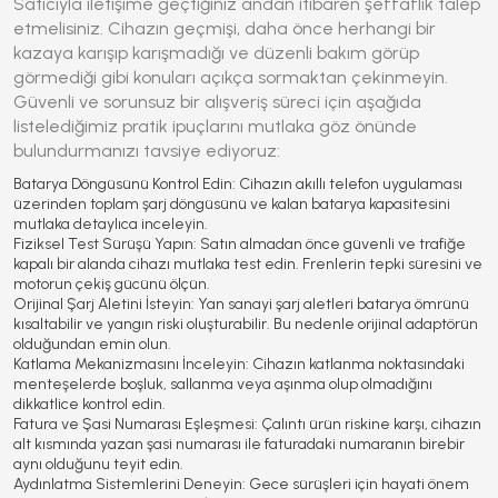
Satıcıyla iletişime geçtiğiniz andan itibaren şeffaflık talep
etmelisiniz. Cihazın geçmişi, daha önce herhangi bir
kazaya karışıp karışmadığı ve düzenli bakım görüp
görmediği gibi konuları açıkça sormaktan çekinmeyin.
Güvenli ve sorunsuz bir alışveriş süreci için aşağıda
listelediğimiz pratik ipuçlarını mutlaka göz önünde
bulundurmanızı tavsiye ediyoruz:
Batarya Döngüsünü Kontrol Edin:
Cihazın akıllı telefon uygulaması
üzerinden toplam şarj döngüsünü ve kalan batarya kapasitesini
mutlaka detaylıca inceleyin.
Fiziksel Test Sürüşü Yapın:
Satın almadan önce güvenli ve trafiğe
kapalı bir alanda cihazı mutlaka test edin. Frenlerin tepki süresini ve
motorun çekiş gücünü ölçün.
Orijinal Şarj Aletini İsteyin:
Yan sanayi şarj aletleri batarya ömrünü
kısaltabilir ve yangın riski oluşturabilir. Bu nedenle orijinal adaptörün
olduğundan emin olun.
Katlama Mekanizmasını İnceleyin:
Cihazın katlanma noktasındaki
menteşelerde boşluk, sallanma veya aşınma olup olmadığını
dikkatlice kontrol edin.
Fatura ve Şasi Numarası Eşleşmesi:
Çalıntı ürün riskine karşı, cihazın
alt kısmında yazan şasi numarası ile faturadaki numaranın birebir
aynı olduğunu teyit edin.
Aydınlatma Sistemlerini Deneyin:
Gece sürüşleri için hayati önem