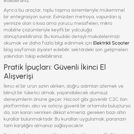
edebilirsiniz.
Ayrıca bu araçlar, toplu taşıma sistemleriyle mükemmel
bir entegrasyon sunar. Evinizden metroya, vapurdan iş
yerinize olan o kısa ama yorucu mesafeleri,
mikro
mobilite
çözümleriyle keyifli bir yolculuğa
dönüştürebilirsiniz. Bu konudaki detaylı makalelerimizi
okumak ve daha fazla bilgi edinmek için
Elektrikli Scooter
blog sayfamızı ziyaret edebilir, sektördeki son gelişmeleri
yakından takip edebilirsiniz.
Pratik İpuçları: Güvenli İkinci El
Alışverişi
İkinci el bir ürün satın alırken, doğru adımları izlemek ve
bilinçli bir tüketici olmak, yaşanabilecek olumsuz
deneyimlerin önüne geçer. Hiscoot gibi güvenilir C2C ilan
platformları, alıcı ve satıcıyı güvenli bir ortamda buluştursa
da, son kararı verirken dikkat etmeniz gereken bazı altın
kurallar bulunmaktadır. Bu kuralları uygulamak, paranızın
tam karşılığını almanızı sağlayacaktır.