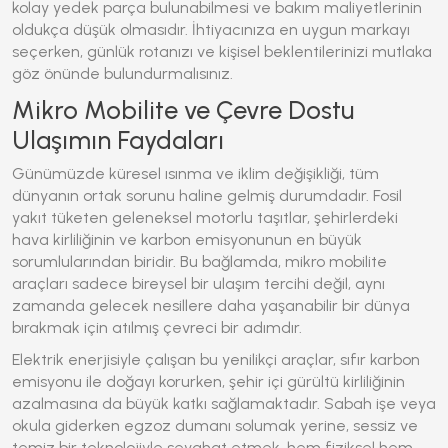
kolay yedek parça bulunabilmesi ve bakım maliyetlerinin
oldukça düşük olmasıdır. İhtiyacınıza en uygun markayı
seçerken, günlük rotanızı ve kişisel beklentilerinizi mutlaka
göz önünde bulundurmalısınız.
Mikro Mobilite ve Çevre Dostu
Ulaşımın Faydaları
Günümüzde küresel ısınma ve iklim değişikliği, tüm
dünyanın ortak sorunu haline gelmiş durumdadır. Fosil
yakıt tüketen geleneksel motorlu taşıtlar, şehirlerdeki
hava kirliliğinin ve karbon emisyonunun en büyük
sorumlularından biridir. Bu bağlamda, mikro mobilite
araçları sadece bireysel bir ulaşım tercihi değil, aynı
zamanda gelecek nesillere daha yaşanabilir bir dünya
bırakmak için atılmış çevreci bir adımdır.
Elektrik enerjisiyle çalışan bu yenilikçi araçlar, sıfır karbon
emisyonu ile doğayı korurken, şehir içi gürültü kirliliğinin
azalmasına da büyük katkı sağlamaktadır. Sabah işe veya
okula giderken egzoz dumanı solumak yerine, sessiz ve
temiz bir teknolojiyle seyahat etmek, hem fiziksel hem