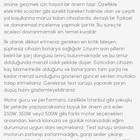
önüne geçmek için hayati bir önem taşır. Özellikle
elektrikli scooter gibi sürekli hareket halinde olan ve çeşitli
yol koşullarına maruz kalan cihazlarda, detaylı bir fiziksel
ve donanımsal inceleme yapmak şarttır. Bu süreçte
aceleci davranmamak en temel kuraldır.
İlk olarak dikkat etmeniz gereken en kritik bileşen,
şüphesiz cihazın batarya sağlığıdır. Lityum iyon pillerin
belirli bir şarj döngüsü ömrü bulunmaktadır ve bu ömür
dolduğunda menzil ciddi şekilde düşer. Satıcıdan cihazın
kaç kilometrede olduğunu ve bataryanın tam şarjla ne
kadar menzil sunduğunu gösteren güncel verileri mutlaka
talep etmelisiniz. Gerekirse test sürüşü yaparak şarjın
düşüş hızını gözlemleyebilirsiniz.
Motor gücü ve performans, özellikle İstanbul gibi yokuşlu
bir şehirde yaşayacaksanız büyük bir önem arz eder.
250W, 350W veya 500W gibi farklı motor seçenekleri
arasından, kendi kilonuza ve günlük rotanızdaki eğim
durumuna uygun olanı seçmelisiniz. Test sürüşü sırasında
motorun zorlanıp zorlanmadığını, garip sesler çıkarıp