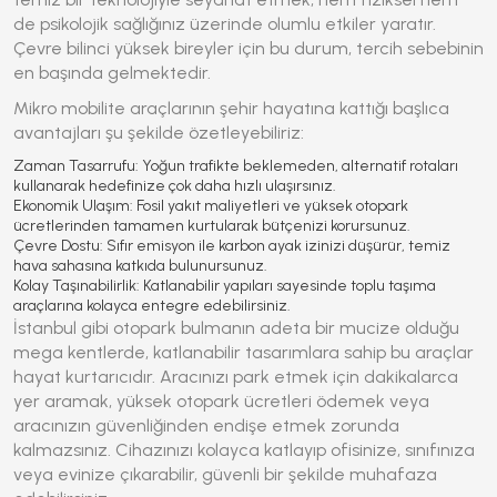
de psikolojik sağlığınız üzerinde olumlu etkiler yaratır.
Çevre bilinci yüksek bireyler için bu durum, tercih sebebinin
en başında gelmektedir.
Mikro mobilite araçlarının şehir hayatına kattığı başlıca
avantajları şu şekilde özetleyebiliriz:
Zaman Tasarrufu:
Yoğun trafikte beklemeden, alternatif rotaları
kullanarak hedefinize çok daha hızlı ulaşırsınız.
Ekonomik Ulaşım:
Fosil yakıt maliyetleri ve yüksek otopark
ücretlerinden tamamen kurtularak bütçenizi korursunuz.
Çevre Dostu:
Sıfır emisyon ile karbon ayak izinizi düşürür, temiz
hava sahasına katkıda bulunursunuz.
Kolay Taşınabilirlik:
Katlanabilir yapıları sayesinde toplu taşıma
araçlarına kolayca entegre edebilirsiniz.
İstanbul gibi otopark bulmanın adeta bir mucize olduğu
mega kentlerde, katlanabilir tasarımlara sahip bu araçlar
hayat kurtarıcıdır. Aracınızı park etmek için dakikalarca
yer aramak, yüksek otopark ücretleri ödemek veya
aracınızın güvenliğinden endişe etmek zorunda
kalmazsınız. Cihazınızı kolayca katlayıp ofisinize, sınıfınıza
veya evinize çıkarabilir, güvenli bir şekilde muhafaza