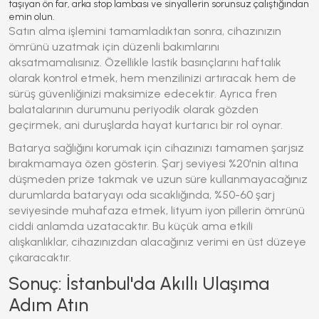
taşıyan ön far, arka stop lambası ve sinyallerin sorunsuz çalıştığından
emin olun.
Satın alma işlemini tamamladıktan sonra, cihazınızın
ömrünü uzatmak için düzenli bakımlarını
aksatmamalısınız. Özellikle lastik basınçlarını haftalık
olarak kontrol etmek, hem menzilinizi artıracak hem de
sürüş güvenliğinizi maksimize edecektir. Ayrıca fren
balatalarının durumunu periyodik olarak gözden
geçirmek, ani duruşlarda hayat kurtarıcı bir rol oynar.
Batarya sağlığını korumak için cihazınızı tamamen şarjsız
bırakmamaya özen gösterin. Şarj seviyesi %20'nin altına
düşmeden prize takmak ve uzun süre kullanmayacağınız
durumlarda bataryayı oda sıcaklığında, %50-60 şarj
seviyesinde muhafaza etmek, lityum iyon pillerin ömrünü
ciddi anlamda uzatacaktır. Bu küçük ama etkili
alışkanlıklar, cihazınızdan alacağınız verimi en üst düzeye
çıkaracaktır.
Sonuç: İstanbul'da Akıllı Ulaşıma
Adım Atın