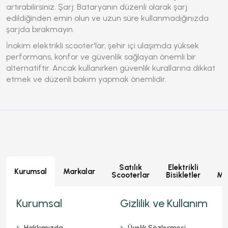
artırabilirsiniz. Şarj: Bataryanın düzenli olarak şarj
edildiğinden emin olun ve uzun süre kullanmadığınızda
şarjda bırakmayın.
İnokim elektrikli scooter
'lar, şehir içi ulaşımda yüksek
performans, konfor ve güvenlik sağlayan önemli bir
alternatiftir. Ancak kullanırken güvenlik kurallarına dikkat
etmek ve düzenli bakım yapmak önemlidir.
Satılık
Elektrikli
E
Kurumsal
Markalar
Scooterlar
Bisikletler
Mot
Kurumsal
Gizlilik ve Kullanım
Hakkımızda
Üyelik Sözleşmesi