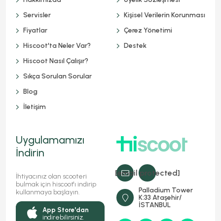
Servisler
Kişisel Verilerin Korunması
Fiyatlar
Çerez Yönetimi
Hiscoot'ta Neler Var?
Destek
Hiscoot Nasıl Çalışır?
Sıkça Sorulan Sorular
Blog
İletişim
Uygulamamızı
İndirin
[email protected]
İhtiyacınız olan scooteri
bulmak için hiscoot'ı indirip
Palladium Tower
kullanmaya başlayın.
K:33 Ataşehir/
İSTANBUL
App Store'dan
indirebilirsiniz.