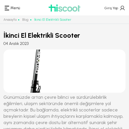
Menü
Giriş Yap
Anasayfa
Blog
İkinci El Elektrikli Scooter
İkinci El Elektrikli Scooter
04 Aralık 2023
Günümüzde artan
çevre bilinci
ve
sürdürülebilirlik
eğilimleri, ulaşım sektöründe önemli değişimlere yol
açmaktadır. Bu bağlamda,
elektrikli scooterlar
sadece
bireylerin kişisel ulaşım ihtiyaçlarını karşılamakla kalmayıp,
aynı zamanda
çevre dostu
bir alternatif sunarak şehir
yaşamını daha
sürdürülebilir
kılmaktadır.
İkinci el elektrikli