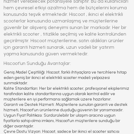
hizmet verebilecek potansiyele sahiptir. Bu da kullanıcıları
hem çevresel etkiyi azaltma hem de bütçelerini koruma
konusunda teşvik etmektedir.
Hiscoot
,
ikinci el elektrikli
scooterlar
konusunda uzmanlaşmış ve müşterilerine
güvenilir bir alışveriş deneyimi sunan bir markadır. Her bir
elektrikli scooter
, titizlikle seçilmiş ve kalite kontrolünden
geçirilmiştir.
Hiscoot
müşterilerine, satın aldıkları ürünler
için
garanti hizmeti
sunarak, uzun vadeli bir yatırım
yapma konusunda güven vermektedir.
Hiscoot’un Sunduğu Avantajlar:
Geniş Model Çeşitliliği:
Hiscoot, farklı ihtiyaçlara ve tercihlere hitap
eden geniş bir ikinci el elektrikli scooter modeli yelpazesi
sunmaktadır.
Kalite Standartları:
Her bir elektrikli scooter, profesyonel ekiplerimiz
tarafından kalite standartlarına uygun olarak kontrol edilir ve
müşterilere en iyi performansı sağlamak üzere hazırlanır.
Garanti ve Destek Hizmeti:
Müşterilere sunulan garanti ve destek
hizmeti, Hiscoot’un ürünlerine duyduğu güvenin bir yansımasıdır.
Uygun Fiyat Politikası:
Sürdürülebilir bir ulaşım aracına uygun
fiyatlarla sahip olma imkanı, Hiscoot'un müşterilere sunduğu bir
diğer avantajdır.
Çevre Dostu Vizyon:
Hiscoot, sadece bir ikinci el scooter satıcısı