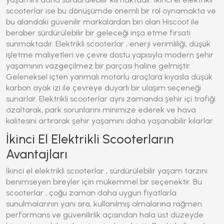
scooterlar
ise bu dönüşümde önemli bir rol oynamakta ve
bu alandaki güvenilir markalardan biri olan
Hiscoot
ile
beraber sürdürülebilir bir geleceği inşa etme fırsatı
sunmaktadır.
Elektrikli scooterlar
, enerji verimliliği, düşük
işletme maliyetleri ve çevre dostu yapısıyla modern şehir
yaşamının vazgeçilmez bir parçası haline gelmiştir.
Geleneksel içten yanmalı motorlu araçlara kıyasla düşük
karbon ayak izi ile çevreye duyarlı bir ulaşım seçeneği
sunarlar.
Elektrikli scooterlar
aynı zamanda şehir içi trafiği
azaltarak, park sorunlarını minimize ederek ve hava
kalitesini artırarak şehir yaşamını daha yaşanabilir kılarlar.
İkinci El Elektrikli Scooterların
Avantajları
İkinci el elektrikli scooterlar
, sürdürülebilir yaşam tarzını
benimseyen bireyler için mükemmel bir seçenektir. Bu
scooterlar
, çoğu zaman daha
uygun fiyatlarla
sunulmalarının yanı sıra, kullanılmış olmalarına rağmen
performans ve güvenilirlik
açısından hala üst düzeyde