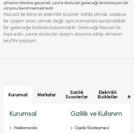
olmanın ötesine geçerek, çevre dostu bir geleceği destekleyen bir
vizyonu benimsemektedir.
Hiscoot
ile
ikinci el elektrikli scooter
sahibi olmak, sadece
bir
ulaşım aracı
almak değil, aynı zamanda
sürdürülebilir
bir geleceğe katkıda bulunmaktır. Geleceği
Hiscoot
ile
inşa edin,
çevre dostu
bir ulaşım aracına sahip olmanın
keyfini yaşayın!
Satılık
Elektrikli
E
Kurumsal
Markalar
Scooterlar
Bisikletler
Mot
Kurumsal
Gizlilik ve Kullanım
Hakkımızda
Üyelik Sözleşmesi