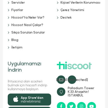
Servisler
Kişisel Verilerin Korunması
Fiyatlar
Çerez Yönetimi
Hiscoot'ta Neler Var?
Destek
Hiscoot Nasıl Çalışır?
Sıkça Sorulan Sorular
Blog
İletişim
Uygulamamızı
İndirin
[email protected]
İhtiyacınız olan scooteri
bulmak için hiscoot'ı indirip
Palladium Tower
kullanmaya başlayın.
K:33 Ataşehir/
İSTANBUL
App Store'dan
indirebilirsiniz.