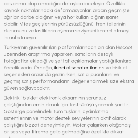
paslanma olup olmadığını detaylıca inceleyin. Özellikle
kaynak noktalarındaki deformasyonlar, aracın geçmişte
ağır bir darbe aldığının veya hor kullanıldığının işareti
olabilir. Vites geçişlerinin pürüzsüzlüğünü, fren tellerinin
durumunu ve lastiklerin aşınma seviyesini kontrol etmeyi
ihmal etmeyin.
Türkiye'nin güvenilir ilan platformlarından biri olan Hiscoot
üzerinden araştırma yaparken, satıcıların detaylı
fotoğraflar eklediği ve şeffaf açıklamalar yaptığı ilanlara
öncelik verin. Örneğin,
ikinci el scooter ilanları
ve bisiklet
seçenekleri arasında gezinirken, satıcı puanlarını ve
geçmiş satış performanslarını değerlendirmek size ekstra
güven sağlayacaktır.
Elektrikli bisiklet
elektronik aksamının sorunsuz
çalıştığından emin olmak için test sürüşü yapmak şarttır.
Gösterge panelindeki tüm tuşların, aydınlatma
sistemlerinin ve motor destek seviyelerinin aktif olarak
çalıştığını bizzat deneyimleyin. Motor çalışırken olağandışı
bir ses veya titreme gelip gelmediğine özellikle dikkat