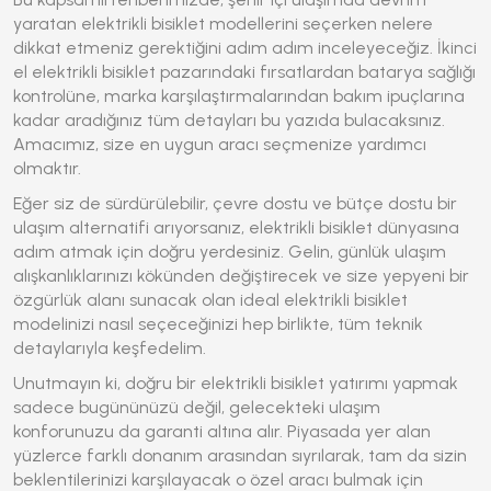
yaratan
elektrikli bisiklet
modellerini seçerken nelere
dikkat etmeniz gerektiğini adım adım inceleyeceğiz. İkinci
el
elektrikli bisiklet
pazarındaki fırsatlardan batarya sağlığı
kontrolüne, marka karşılaştırmalarından bakım ipuçlarına
kadar aradığınız tüm detayları bu yazıda bulacaksınız.
Amacımız, size en uygun aracı seçmenize yardımcı
olmaktır.
Eğer siz de sürdürülebilir, çevre dostu ve bütçe dostu bir
ulaşım alternatifi arıyorsanız,
elektrikli bisiklet
dünyasına
adım atmak için doğru yerdesiniz. Gelin, günlük ulaşım
alışkanlıklarınızı kökünden değiştirecek ve size yepyeni bir
özgürlük alanı sunacak olan ideal
elektrikli bisiklet
modelinizi nasıl seçeceğinizi hep birlikte, tüm teknik
detaylarıyla keşfedelim.
Unutmayın ki, doğru bir
elektrikli bisiklet
yatırımı yapmak
sadece bugününüzü değil, gelecekteki ulaşım
konforunuzu da garanti altına alır. Piyasada yer alan
yüzlerce farklı donanım arasından sıyrılarak, tam da sizin
beklentilerinizi karşılayacak o özel aracı bulmak için