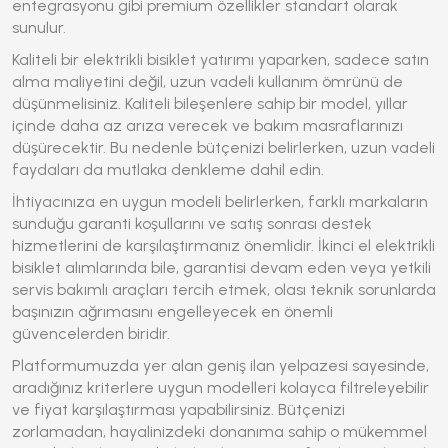
entegrasyonu gibi premium özellikler standart olarak
sunulur.
Kaliteli bir
elektrikli bisiklet
yatırımı yaparken, sadece satın
alma maliyetini değil, uzun vadeli kullanım ömrünü de
düşünmelisiniz. Kaliteli bileşenlere sahip bir model, yıllar
içinde daha az arıza verecek ve bakım masraflarınızı
düşürecektir. Bu nedenle bütçenizi belirlerken, uzun vadeli
faydaları da mutlaka denkleme dahil edin.
İhtiyacınıza en uygun modeli belirlerken, farklı markaların
sunduğu garanti koşullarını ve satış sonrası destek
hizmetlerini de karşılaştırmanız önemlidir. İkinci el
elektrikli
bisiklet
alımlarında bile, garantisi devam eden veya yetkili
servis bakımlı araçları tercih etmek, olası teknik sorunlarda
başınızın ağrımasını engelleyecek en önemli
güvencelerden biridir.
Platformumuzda yer alan geniş ilan yelpazesi sayesinde,
aradığınız kriterlere uygun modelleri kolayca filtreleyebilir
ve fiyat karşılaştırması yapabilirsiniz. Bütçenizi
zorlamadan, hayalinizdeki donanıma sahip o mükemmel