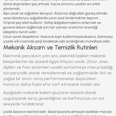
altına düşmeden şarj etmek, hücre ömrünü uzatan en etkili
yöntemdir.
Aşırı sıcak ve soğuktan koruyun:
Aracınızı doğrudan güneş altında
veya dondurucu soğuklarda uzun süre bırakmaktan kaçının.
Orijinal şarj aleti kullanın:
Voltaj dalgalanmalarını önlemek ve
güvenli dolum sağlamak için her zaman üreticinin önerdiği
adaptörü tercih edin.
Uzun süreli depolama:
Aracınızı kışın kullanmayacaksanız, bataryayı
yüzde elli civarında şarjlı bırakarak oda sıcaklığında muhafaza edin.
Mekanik Aksam ve Temizlik Rutinleri
Elektronik parçaların yanı sıra,
elektrikli bisiklet
mekanik
bileşenlerinin de düzenli ilgiye ihtiyacı vardır. Zincir, vites
dişlileri ve fren sistemleri sürekli sürtünmeye maruz kaldığı
için periyodik olarak temizlenmeli ve yağlanmalıdır. Kirli ve
yağsız bir zincir, sürüş performansınızı düşürürken
motorun daha fazla efor sarf etmesine neden olur.
Aşağıdaki mekanik bakım ipuçlarını düzenli olarak
uygulayarak sürüş güvenliğinizi ve konforunuzu en üst
seviyede tutabilirsiniz:
Lastik basıncını kontrol edin:
İdeal basınçta olmayan lastikler menzili