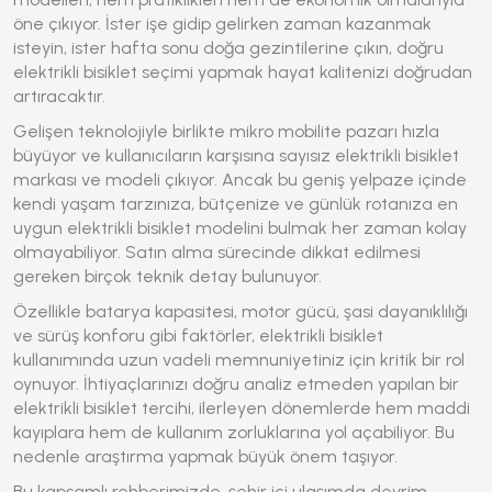
öne çıkıyor. İster işe gidip gelirken zaman kazanmak
isteyin, ister hafta sonu doğa gezintilerine çıkın, doğru
elektrikli bisiklet
seçimi yapmak hayat kalitenizi doğrudan
artıracaktır.
Gelişen teknolojiyle birlikte mikro mobilite pazarı hızla
büyüyor ve kullanıcıların karşısına sayısız
elektrikli bisiklet
markası ve modeli çıkıyor. Ancak bu geniş yelpaze içinde
kendi yaşam tarzınıza, bütçenize ve günlük rotanıza en
uygun
elektrikli bisiklet
modelini bulmak her zaman kolay
olmayabiliyor. Satın alma sürecinde dikkat edilmesi
gereken birçok teknik detay bulunuyor.
Özellikle batarya kapasitesi, motor gücü, şasi dayanıklılığı
ve sürüş konforu gibi faktörler,
elektrikli bisiklet
kullanımında uzun vadeli memnuniyetiniz için kritik bir rol
oynuyor. İhtiyaçlarınızı doğru analiz etmeden yapılan bir
elektrikli bisiklet
tercihi, ilerleyen dönemlerde hem maddi
kayıplara hem de kullanım zorluklarına yol açabiliyor. Bu
nedenle araştırma yapmak büyük önem taşıyor.
Bu kapsamlı rehberimizde, şehir içi ulaşımda devrim