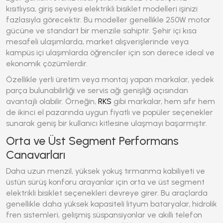
kısıtlıysa, giriş seviyesi
elektrikli bisiklet
modelleri işinizi
fazlasıyla görecektir. Bu modeller genellikle 250W motor
gücüne ve standart bir menzile sahiptir. Şehir içi kısa
mesafeli ulaşımlarda, market alışverişlerinde veya
kampüs içi ulaşımlarda öğrenciler için son derece ideal ve
ekonomik çözümlerdir.
Özellikle yerli üretim veya montaj yapan markalar, yedek
parça bulunabilirliği ve servis ağı genişliği açısından
avantajlı olabilir. Örneğin,
RKS
gibi markalar, hem sıfır hem
de ikinci el pazarında uygun fiyatlı ve popüler seçenekler
sunarak geniş bir kullanıcı kitlesine ulaşmayı başarmıştır.
Orta ve Üst Segment Performans
Canavarları
Daha uzun menzil, yüksek yokuş tırmanma kabiliyeti ve
üstün sürüş konforu arayanlar için orta ve üst segment
elektrikli bisiklet
seçenekleri devreye girer. Bu araçlarda
genellikle daha yüksek kapasiteli lityum bataryalar, hidrolik
fren sistemleri, gelişmiş süspansiyonlar ve akıllı telefon