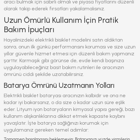
aracı bulmak için sabırlı olmalı ve piyasa fiyatlarını düzenli
olarak takip ederek fırsatları yakalamalısınız.
Uzun Ömürlü Kullanım İçin Pratik
Bakım İpuçları
Hayalinizdeki
elektrikli bisiklet
modelini satın aldıktan
sonra, onun ilk günkü performansını koruması ve size uzun
yıllar güvenle hizmet etmesi için düzenli bakım yapmanız
şarttır. Karmaşık gibi görünse de, evde kendi başınıza
uygulayabileceğiniz basit bakım rutinleri ile aracınızın
ömrünü ciddi şekilde uzatabilirsiniz.
Batarya Ömrünü Uzatmanın Yolları
Elektrikli bisiklet
bataryası aracınızın kalbidir ve ona ne
kadar iyi bakarsanız, o da size o kadar uzun süre eşlik
eder. Lityum iyon bataryaların kimyasal yapısı gereği, bazı
kullanım alışkanlıklarına dikkat etmek kapasite kaybını
yavaşlatır. İşte batarya sağlığınızı korumak için
uygulamanız gereken temel adımlar:
Tamamen boşalmasını beklemeyin:
Bataryanızı yüzde yirmilerin