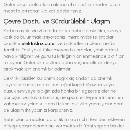
Geleneksel bisikletlerin aksine efor sarf etmeden uzun
mesafeleri rahatlıkla kat edebilirsiniz.
Çevre Dostu ve Sürdürülebilir Ulaşım
Karbon ayak izinizi azaltmak ve daha temiz bir çevreye
katkıda bulunmak istiyorsanız, mikro mobilite araçları,
özellikle
elektrikli scooter
ve bisikletler, mükemmel bir
tercihtir. Fosil yakıt tüketmeyen bu araçlar, şehirlerdeki
hava kirliliğinin ve gürültü kirliliğinin önlenmesinde aktif bir
rol oynar. Gelecek nesillere daha yaşanabilir bir dünya
bırakmak için önemli bir adımdır.
Elektrikli bisiklet
kullanımı sağlık açısından da önemli
faydalar sunar; motor desteğini kapattığınızda veya
düşük seviyeye aldığınızda harika bir egzersiz aletine
dönüşür. Günlük rutininiz içine sporu entegre etmenin en
zahmetsiz yoludur. Hem fiziksel aktivite yapmış olur hem
de ulaşım ihtiyacınızı karşılarsınız.
Şehir planlamacıları da artık mikro mobiliteyi destekleyen
altyapı çalışmalarına hız vermektedir. Yeni yapılan bisiklet