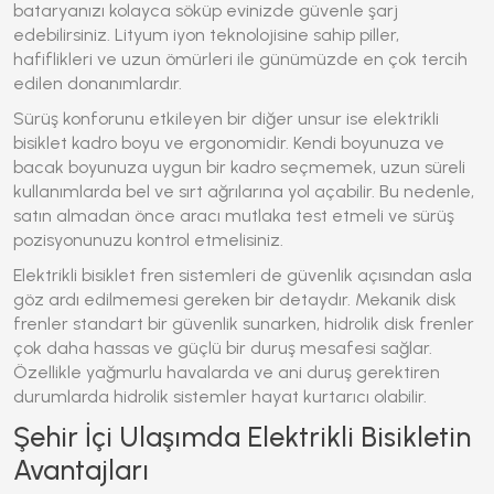
bataryanızı kolayca söküp evinizde güvenle şarj
edebilirsiniz. Lityum iyon teknolojisine sahip piller,
hafiflikleri ve uzun ömürleri ile günümüzde en çok tercih
edilen donanımlardır.
Sürüş konforunu etkileyen bir diğer unsur ise
elektrikli
bisiklet
kadro boyu ve ergonomidir. Kendi boyunuza ve
bacak boyunuza uygun bir kadro seçmemek, uzun süreli
kullanımlarda bel ve sırt ağrılarına yol açabilir. Bu nedenle,
satın almadan önce aracı mutlaka test etmeli ve sürüş
pozisyonunuzu kontrol etmelisiniz.
Elektrikli bisiklet
fren sistemleri de güvenlik açısından asla
göz ardı edilmemesi gereken bir detaydır. Mekanik disk
frenler standart bir güvenlik sunarken, hidrolik disk frenler
çok daha hassas ve güçlü bir duruş mesafesi sağlar.
Özellikle yağmurlu havalarda ve ani duruş gerektiren
durumlarda hidrolik sistemler hayat kurtarıcı olabilir.
Şehir İçi Ulaşımda Elektrikli Bisikletin
Avantajları