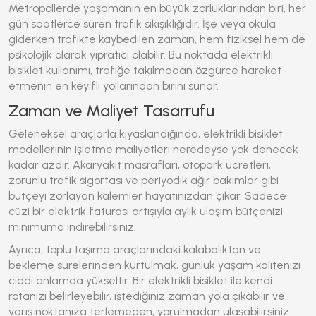
Metropollerde yaşamanın en büyük zorluklarından biri, her
gün saatlerce süren trafik sıkışıklığıdır. İşe veya okula
giderken trafikte kaybedilen zaman, hem fiziksel hem de
psikolojik olarak yıpratıcı olabilir. Bu noktada
elektrikli
bisiklet
kullanımı, trafiğe takılmadan özgürce hareket
etmenin en keyifli yollarından birini sunar.
Zaman ve Maliyet Tasarrufu
Geleneksel araçlarla kıyaslandığında,
elektrikli bisiklet
modellerinin işletme maliyetleri neredeyse yok denecek
kadar azdır. Akaryakıt masrafları, otopark ücretleri,
zorunlu trafik sigortası ve periyodik ağır bakımlar gibi
bütçeyi zorlayan kalemler hayatınızdan çıkar. Sadece
cüzi bir elektrik faturası artışıyla aylık ulaşım bütçenizi
minimuma indirebilirsiniz.
Ayrıca, toplu taşıma araçlarındaki kalabalıktan ve
bekleme sürelerinden kurtulmak, günlük yaşam kalitenizi
ciddi anlamda yükseltir. Bir
elektrikli bisiklet
ile kendi
rotanızı belirleyebilir, istediğiniz zaman yola çıkabilir ve
varış noktanıza terlemeden, yorulmadan ulaşabilirsiniz.