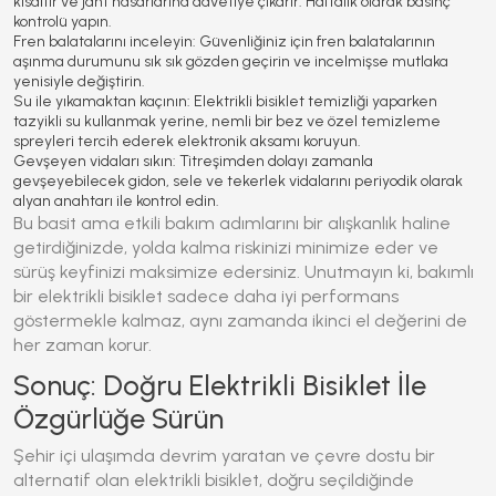
kısaltır ve jant hasarlarına davetiye çıkarır. Haftalık olarak basınç
kontrolü yapın.
Fren balatalarını inceleyin:
Güvenliğiniz için fren balatalarının
aşınma durumunu sık sık gözden geçirin ve incelmişse mutlaka
yenisiyle değiştirin.
Su ile yıkamaktan kaçının:
Elektrikli bisiklet
temizliği yaparken
tazyikli su kullanmak yerine, nemli bir bez ve özel temizleme
spreyleri tercih ederek elektronik aksamı koruyun.
Gevşeyen vidaları sıkın:
Titreşimden dolayı zamanla
gevşeyebilecek gidon, sele ve tekerlek vidalarını periyodik olarak
alyan anahtarı ile kontrol edin.
Bu basit ama etkili bakım adımlarını bir alışkanlık haline
getirdiğinizde, yolda kalma riskinizi minimize eder ve
sürüş keyfinizi maksimize edersiniz. Unutmayın ki, bakımlı
bir
elektrikli bisiklet
sadece daha iyi performans
göstermekle kalmaz, aynı zamanda ikinci el değerini de
her zaman korur.
Sonuç: Doğru Elektrikli Bisiklet İle
Özgürlüğe Sürün
Şehir içi ulaşımda devrim yaratan ve çevre dostu bir
alternatif olan
elektrikli bisiklet
, doğru seçildiğinde