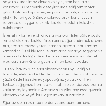
hayatınızı inanılmaz ölçüde kolaylaştıran harika bir
yatırımdır. Bu rehberde detaylıca incelediğimiz motor
gücü, batarya kapasitesi, ergonomi ve bütçe planlaması
gibi kriterleri göz önünde bulundurarak, kendi yaşam
tarzınıza en uygun
elektrikli bisiklet
modelini kolaylıkla
bulabilirsiniz.
İster sıfır kilometre bir cihaz arıyor olun, ister bütçe dostu
ikinci el
elektrikli bisiklet
fırsatlarını değerlendirmek isteyin,
araştırma sürecine yeterli zamanı ayırmak her zaman
kazandırır. Özellikle ikinci el alımlarda batarya sağlığına ve
mekanik bütünlüğe dikkat etmek, ileride yaşanabilecek
olası sorunların önüne geçmenin en kesin yoludur.
Düzenli bakım rutinlerini aksatmadan uyguladığınız
takdirde,
elektrikli bisiklet
ile trafik stresinden uzak, rüzgarı
yüzünüzde hissederek yapacağınız yolculuklar, hem
fiziksel sağlığınıza hem de ruh halinize son derece olumlu
katkılar sağlayacaktır. Aracınız size yıllar boyunca güvenli,
ekonomik ve keyifli bir ulaşım imkanı sunacaktır.
Eğer siz de mikro mobilite dünyasına adım atmaya