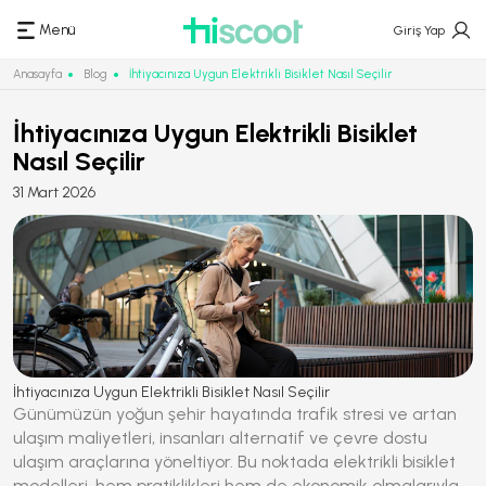
Menü
Giriş Yap
Anasayfa
Blog
İhtiyacınıza Uygun Elektrikli Bisiklet Nasıl Seçilir
İhtiyacınıza Uygun Elektrikli Bisiklet
Nasıl Seçilir
31 Mart 2026
İhtiyacınıza Uygun Elektrikli Bisiklet Nasıl Seçilir
Günümüzün yoğun şehir hayatında trafik stresi ve artan
ulaşım maliyetleri, insanları alternatif ve çevre dostu
ulaşım araçlarına yöneltiyor. Bu noktada
elektrikli bisiklet
modelleri, hem pratiklikleri hem de ekonomik olmalarıyla