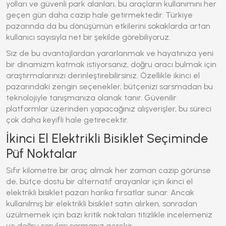
yolları ve güvenli park alanları, bu araçların kullanımını her
geçen gün daha cazip hale getirmektedir. Türkiye
pazarında da bu dönüşümün etkilerini sokaklarda artan
kullanıcı sayısıyla net bir şekilde görebiliyoruz.
Siz de bu avantajlardan yararlanmak ve hayatınıza yeni
bir dinamizm katmak istiyorsanız, doğru aracı bulmak için
araştırmalarınızı derinleştirebilirsiniz. Özellikle ikinci el
pazarındaki zengin seçenekler, bütçenizi sarsmadan bu
teknolojiyle tanışmanıza olanak tanır. Güvenilir
platformlar üzerinden yapacağınız alışverişler, bu süreci
çok daha keyifli hale getirecektir.
İkinci El Elektrikli Bisiklet Seçiminde
Püf Noktalar
Sıfır kilometre bir araç almak her zaman cazip görünse
de, bütçe dostu bir alternatif arayanlar için ikinci el
elektrikli bisiklet
pazarı harika fırsatlar sunar. Ancak
kullanılmış bir
elektrikli bisiklet
satın alırken, sonradan
üzülmemek için bazı kritik noktaları titizlikle incelemeniz
ve doğru soruları sormanız gerekir.