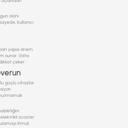
 açısından
gun olanı
 sayede, kullanıcı
aban yapısı önem
m sunar. Volta
 dikkat çeker.
everun
rlu güçlü cihazlar
nsiyon
u unutmamak
ilirliğini
r
elektrikli scooter
rgulamayı ihmal