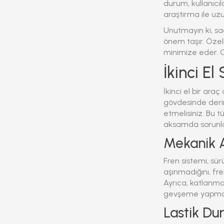
durum, kullanıcı
araştırma ile uzu
Unutmayın ki, sa
önem taşır. Özell
minimize eder. Ge
İkinci E
İkinci el bir ara
gövdesinde derin 
etmelisiniz. Bu t
aksamda sorunlar
Mekanik A
Fren sistemi, sürü
aşınmadığını, fre
Ayrıca, katlanma
gevşeme yapmadı
Lastik Du