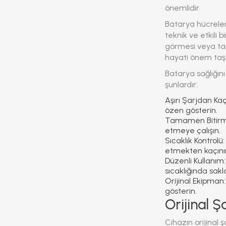
önemlidir.
Batarya hücreler
teknik ve etkili 
görmesi veya tam
hayati önem taşı
Batarya sağlığın
şunlardır:
Aşırı Şarjdan Kaç
özen gösterin.
Tamamen Bitirm
etmeye çalışın.
Sıcaklık Kontrolü:
etmekten kaçını
Düzenli Kullanım:
sıcaklığında sakl
Orijinal Ekipman:
gösterin.
Orijinal Ş
Cihazın orijinal ş