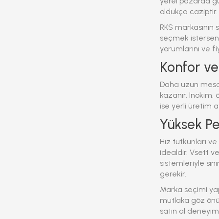
yerel pazarda g
oldukça caziptir.
RKS markasının s
seçmek istersen
yorumlarını ve fi
Konfor ve
Daha uzun mesaf
kazanır. Inokim,
ise yerli üretim a
Yüksek Pe
Hız tutkunları ve
idealdir. Vsett 
sistemleriyle sın
gerekir.
Marka seçimi yapa
mutlaka göz önün
satın al
deneyimi 