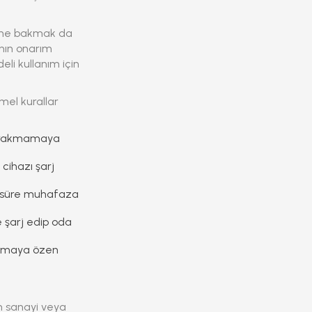
rine bakmak da
anın onarım
li kullanım için
mel kurallar
 bırakmamaya
cihazı şarj
n süre muhafaza
 şarj edip oda
lanmaya özen
Yan sanayi veya