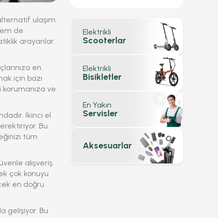
alternatif ulaşım
 hem de
Elektrikli
Scooterlar
tiklik arayanlar
çlarınıza en
Elektrikli
Bisikletler
ak için bazı
zi korumanıza ve
En Yakın
Servisler
adır. İkinci el
erektiriyor. Bu
eğinizi tüm
Aksesuarlar
venle alışveriş
pek çok konuyu
recek en doğru
a gelişiyor. Bu