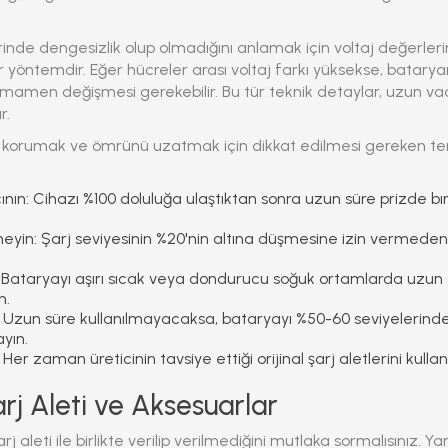
inde dengesizlik olup olmadığını anlamak için voltaj değerle
bir yöntemdir. Eğer hücreler arası voltaj farkı yüksekse, batary
amen değişmesi gerekebilir. Bu tür teknik detaylar, uzun vade
r.
ı korumak ve ömrünü uzatmak için dikkat edilmesi gereken te
ının:
Cihazı %100 doluluğa ulaştıktan sonra uzun süre prizde
eyin:
Şarj seviyesinin %20'nin altına düşmesine izin vermeden 
Bataryayı aşırı sıcak veya dondurucu soğuk ortamlarda uzu
n.
Uzun süre kullanılmayacaksa, bataryayı %50-60 seviyelerinde
ayın.
Her zaman üreticinin tavsiye ettiği orijinal şarj aletlerini kul
arj Aleti ve Aksesuarlar
arj aleti ile birlikte verilip verilmediğini mutlaka sormalısınız. 