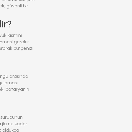
k, güvenli bir
ir?
yük kısmını
lenmesi gerekir.
rarak bütçenizi
 döngü arasında
ygulaması
k, bataryanın
, sürücünün
arjla ne kadar
k oldukça