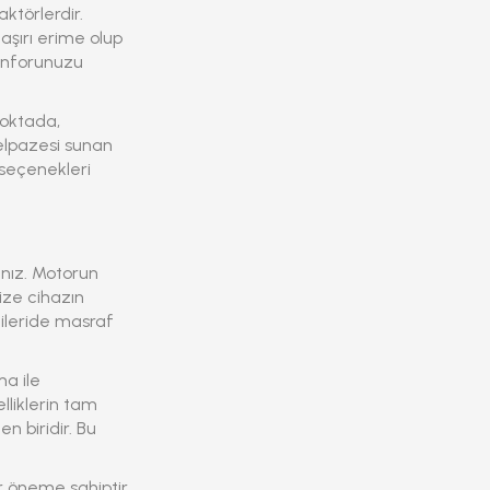
ktörlerdir.
 aşırı erime olup
konforunuzu
noktada,
elpazesi sunan
 seçenekleri
ınız. Motorun
ize cihazın
 ileride masraf
ma ile
lliklerin tam
n biridir. Bu
ir öneme sahiptir.