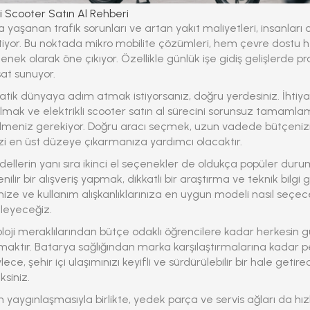
li Scooter Satın Al Rehberi
a yaşanan trafik sorunları ve artan yakıt maliyetleri, insanları 
tiyor. Bu noktada mikro mobilite çözümleri, hem çevre dostu
nek olarak öne çıkıyor. Özellikle günlük işe gidiş gelişlerde pra
rsat sunuyor.
ratik dünyaya adım atmak istiyorsanız, doğru yerdesiniz. İhtiya
ulmak ve
elektrikli scooter satın al
sürecini sorunsuz tamamlam
 bilmeniz gerekiyor. Doğru aracı seçmek, uzun vadede bütçeni
izi en üst düzeye çıkarmanıza yardımcı olacaktır.
ellerin yanı sıra ikinci el seçenekler de oldukça popüler durumd
ilir bir alışveriş yapmak, dikkatli bir araştırma ve teknik bilgi g
ize ve kullanım alışkanlıklarınıza en uygun modeli nasıl seçec
eleyeceğiz.
oji meraklılarından bütçe odaklı öğrencilere kadar herkesin gü
aktır. Batarya sağlığından marka karşılaştırmalarına kadar 
lece, şehir içi ulaşımınızı keyifli ve sürdürülebilir bir hale geti
ksiniz.
rın yaygınlaşmasıyla birlikte, yedek parça ve servis ağları da hızl