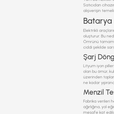
Satıcıdan cihazın
alışverişin temeli
Batarya 
Elektrikli araçla
oluşturur. Bu nede
Ömrünü tamamlam
ciddi şekilde sars
Şarj Döng
Lityum iyon pille
olan bu ömür, kul
üzerinden topla
ne kadar yıprand
Menzil Te
Fabrika verileri
ağırlığına, yol 
mesafe kat edil