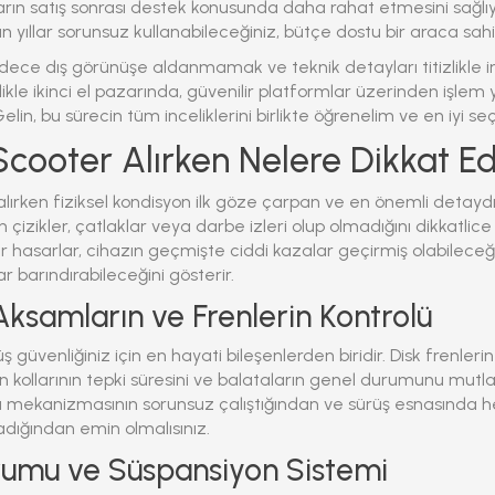
ların satış sonrası destek konusunda daha rahat etmesini sağlıy
n yıllar sorunsuz kullanabileceğiniz, bütçe dostu bir araca sahip 
dece dış görünüşe aldanmamak ve teknik detayları titizlikle
ikle ikinci el pazarında, güvenilir platformlar üzerinden işlem 
lin, bu sürecin tüm inceliklerini birlikte öğrenelim ve en iyi se
l Scooter Alırken Nelere Dikkat Ed
ç alırken fiziksel kondisyon ilk göze çarpan ve en önemli detaydı
çizikler, çatlaklar veya darbe izleri olup olmadığını dikkatlice
ür hasarlar, cihazın geçmişte ciddi kazalar geçirmiş olabileceği
 barındırabileceğini gösterir.
ksamların ve Frenlerin Kontrolü
ş güvenliğiniz için en hayati bileşenlerden biridir. Disk frenlerin
n kollarının tepki süresini ve balataların genel durumunu mutla
 mekanizmasının sorunsuz çalıştığından ve sürüş esnasında h
ğından emin olmalısınız.
rumu ve Süspansiyon Sistemi