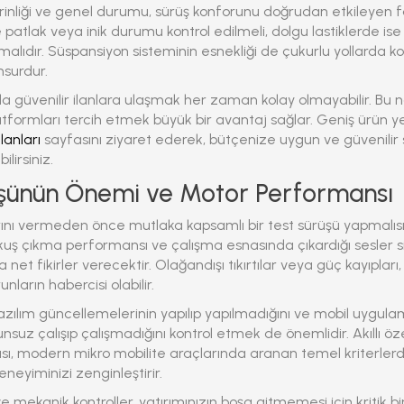
erinliği ve genel durumu, sürüş konforunu doğrudan etkileyen fa
e patlak veya inik durumu kontrol edilmeli, dolgu lastiklerde ise
malıdır. Süspansiyon sisteminin esnekliği de çukurlu yollarda 
nsurdur.
nda güvenilir ilanlara ulaşmak her zaman kolay olmayabilir. Bu 
formları tercih etmek büyük bir avantaj sağlar. Geniş ürün y
İlanları
sayfasını ziyaret ederek, bütçenize uygun ve güvenilir
lirsiniz.
üşünün Önemi ve Motor Performansı
ını vermeden önce mutlaka kapsamlı bir test sürüşü yapmalıs
uş çıkma performansı ve çalışma esnasında çıkardığı sesler s
et fikirler verecektir. Olağandışı tıkırtılar veya güç kayıpları,
nların habercisi olabilir.
yazılım güncellemelerinin yapılıp yapılmadığını ve mobil uygula
unsuz çalışıp çalışmadığını kontrol etmek de önemlidir. Akıllı öze
sı, modern mikro mobilite araçlarında aranan temel kriterlerde
neyiminizi zenginleştirir.
e mekanik kontroller, yatırımınızın boşa gitmemesi için kritik b