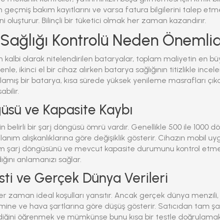
 geçmiş bakım kayıtlarını ve varsa fatura bilgilerini talep etme
ni oluşturur. Bilinçli bir tüketici olmak her zaman kazandırır.
Sağlığı Kontrolü Neden Önemlid
rın kalbi olarak nitelendirilen bataryalar, toplam maliyetin en bü
nle, ikinci el bir cihaz alırken batarya sağlığının titizlikle ince
ış bir batarya, kısa sürede yüksek yenileme masrafları çıka
abilir.
üsü ve Kapasite Kaybı
rin belirli bir şarj döngüsü ömrü vardır. Genellikle 500 ile 1000
lanım alışkanlıklarına göre değişiklik gösterir. Cihazın mobil u
m şarj döngüsünü ve mevcut kapasite durumunu kontrol etme
ığını anlamanızı sağlar.
sti ve Gerçek Dünya Verileri
 her zaman ideal koşulları yansıtır. Ancak gerçek dünya menzili
eğimine ve hava şartlarına göre düşüş gösterir. Satıcıdan tam ş
diğini öğrenmek ve mümkünse bunu kısa bir testle doğrulama