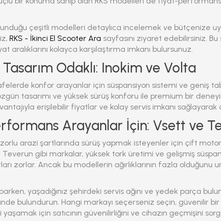
üçlü bir konuma sahip olan RKS modelleri de fiyat-performans
unduğu çeşitli modelleri detaylıca incelemek ve bütçenize uy
iz,
RKS - İkinci El Scooter Ara
sayfasını ziyaret edebilirsiniz. Bu
yat aralıklarını kolayca karşılaştırma imkanı bulursunuz.
 Tasarım Odaklı: Inokim ve Volta
elerde konfor arayanlar için süspansiyon sistemi ve geniş t
 özgün tasarımı ve yüksek sürüş konforu ile premium bir deneyi
vantajıyla erişilebilir fiyatlar ve kolay servis imkanı sağlayarak
rformans Arayanlar İçin: Vsett ve T
 zorlu arazi şartlarında sürüş yapmak isteyenler için çift moto
ve Teverun gibi markalar, yüksek tork üretimi ve gelişmiş süspa
ırları zorlar. Ancak bu modellerin ağırlıklarının fazla olduğun
rken, yaşadığınız şehirdeki servis ağını ve yedek parça bulunab
de bulundurun. Hangi markayı seçerseniz seçin, güvenilir bi
yaşamak için satıcının güvenilirliğini ve cihazın geçmişini so