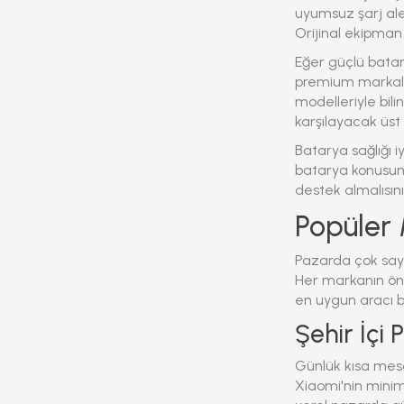
uyumsuz şarj aletl
Orijinal ekipman
Eğer güçlü batar
premium markalar
modelleriyle bil
karşılayacak üst 
Batarya sağlığı i
batarya konusund
destek almalısın
Popüler 
Pazarda çok sayı
Her markanın öne ç
en uygun aracı b
Şehir İçi 
Günlük kısa mesaf
Xiaomi'nin minim