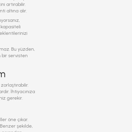
 artırabilir.
i altına alır.
ıyorsanız,
kapasiteli
klentilerinizi
atmaz. Bu yüzden,
bir servisten
im
rlaştırabilir.
ardır. İhtiyacınıza
iz gerekir.
ller öne çıkar.
 Benzer şekilde,