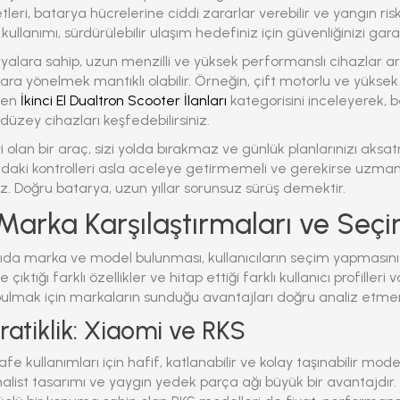
eri, batarya hücrelerine ciddi zararlar verebilir ve yangın riskini
 kullanımı,
sürdürülebilir ulaşım
hedefiniz için güvenliğinizi garant
yalara sahip, uzun menzilli ve yüksek performanslı cihazlar ar
a yönelmek mantıklı olabilir. Örneğin, çift motorlu ve yüksek 
inen
İkinci El Dualtron Scooter İlanları
kategorisini inceleyerek, be
düzey cihazları keşfedebilirsiniz.
yi olan bir araç, sizi yolda bırakmaz ve günlük planlarınızı aks
aki kontrolleri asla aceleye getirmemeli ve gerekirse uzman 
ız. Doğru batarya, uzun yıllar sorunsuz sürüş demektir.
Marka Karşılaştırmaları ve Seç
da marka ve model bulunması, kullanıcıların seçim yapmasını zo
ıktığı farklı özellikler ve hitap ettiği farklı kullanıcı profilleri v
ulmak için markaların sunduğu avantajları doğru analiz etmen
Pratiklik: Xiaomi ve RKS
e kullanımları için hafif, katlanabilir ve kolay taşınabilir mode
alist tasarımı ve yaygın yedek parça ağı büyük bir avantajdır.