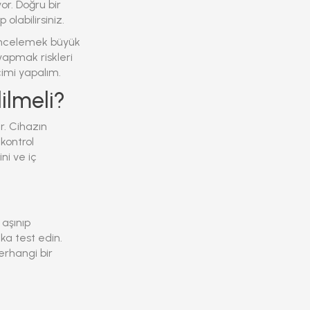
or. Doğru bir
olabilirsiniz.
 incelemek büyük
yapmak riskleri
çimi yapalım.
ilmeli?
r. Cihazın
 kontrol
ni ve iç
 aşınıp
ka test edin.
erhangi bir