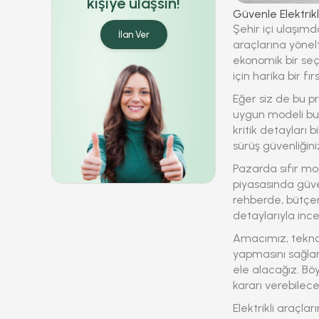
kişiye ulaşsın!
Güvenle Elektrik
Şehir içi ulaşımd
İlan Ver
araçlarına yönel
ekonomik bir seçe
için harika bir fı
Eğer siz de bu p
uygun modeli b
kritik detayları
sürüş güvenliğin
Pazarda sıfır mod
piyasasında güven
rehberde, bütçen
detaylarıyla inc
Amacımız, teknol
yapmasını sağlam
ele alacağız. Böy
kararı verebilece
Elektrikli araçla