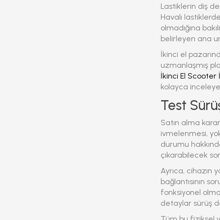
Lastiklerin diş d
Havalı lastiklerd
olmadığına bakıl
belirleyen ana u
İkinci el pazarı
uzmanlaşmış plat
İkinci El Scooter 
kolayca inceleyebi
Test Sür
Satın alma karar
ivmelenmesi, yok
durumu hakkında n
çıkarabilecek soru
Ayrıca, cihazın 
bağlantısının sor
fonksiyonel olma
detaylar sürüş de
Tüm bu fiziksel v