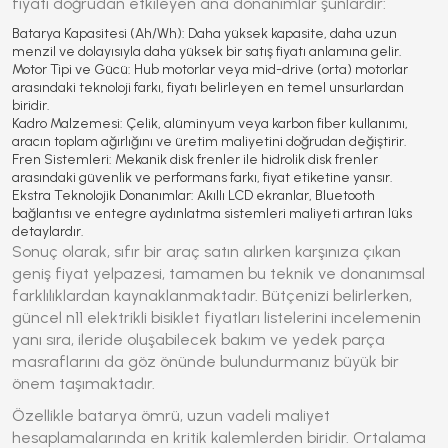
fiyatı doğrudan etkileyen ana donanımlar şunlardır:
Batarya Kapasitesi (Ah/Wh):
Daha yüksek kapasite, daha uzun
menzil ve dolayısıyla daha yüksek bir satış fiyatı anlamına gelir.
Motor Tipi ve Gücü:
Hub motorlar veya mid-drive (orta) motorlar
arasındaki teknoloji farkı, fiyatı belirleyen en temel unsurlardan
biridir.
Kadro Malzemesi:
Çelik, alüminyum veya karbon fiber kullanımı,
aracın toplam ağırlığını ve üretim maliyetini doğrudan değiştirir.
Fren Sistemleri:
Mekanik disk frenler ile hidrolik disk frenler
arasındaki güvenlik ve performans farkı, fiyat etiketine yansır.
Ekstra Teknolojik Donanımlar:
Akıllı LCD ekranlar, Bluetooth
bağlantısı ve entegre aydınlatma sistemleri maliyeti artıran lüks
detaylardır.
Sonuç olarak, sıfır bir araç satın alırken karşınıza çıkan
geniş fiyat yelpazesi, tamamen bu teknik ve donanımsal
farklılıklardan kaynaklanmaktadır. Bütçenizi belirlerken,
güncel
n11 elektrikli bisiklet fiyatları
listelerini incelemenin
yanı sıra, ileride oluşabilecek bakım ve yedek parça
masraflarını da göz önünde bulundurmanız büyük bir
önem taşımaktadır.
Özellikle batarya ömrü, uzun vadeli maliyet
hesaplamalarında en kritik kalemlerden biridir. Ortalama