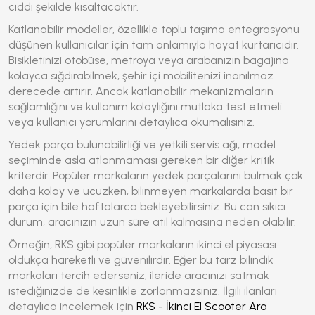
ciddi şekilde kısaltacaktır.
Katlanabilir modeller, özellikle toplu taşıma entegrasyonu
düşünen kullanıcılar için tam anlamıyla hayat kurtarıcıdır.
Bisikletinizi otobüse, metroya veya arabanızın bagajına
kolayca sığdırabilmek, şehir içi mobilitenizi inanılmaz
derecede artırır. Ancak katlanabilir mekanizmaların
sağlamlığını ve kullanım kolaylığını mutlaka test etmeli
veya kullanıcı yorumlarını detaylıca okumalısınız.
Yedek parça bulunabilirliği ve yetkili servis ağı, model
seçiminde asla atlanmaması gereken bir diğer kritik
kriterdir. Popüler markaların yedek parçalarını bulmak çok
daha kolay ve ucuzken, bilinmeyen markalarda basit bir
parça için bile haftalarca bekleyebilirsiniz. Bu can sıkıcı
durum, aracınızın uzun süre atıl kalmasına neden olabilir.
Örneğin, RKS gibi popüler markaların ikinci el piyasası
oldukça hareketli ve güvenilirdir. Eğer bu tarz bilindik
markaları tercih ederseniz, ileride aracınızı satmak
istediğinizde de kesinlikle zorlanmazsınız. İlgili ilanları
detaylıca incelemek için
RKS - İkinci El Scooter Ara