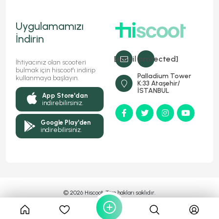
Uygulamamızı
İndirin
[email protected]
İhtiyacınız olan scooteri
bulmak için hiscoot'ı indirip
Palladium Tower
kullanmaya başlayın.
K:33 Ataşehir/
İSTANBUL
App Store'dan
indirebilirsiniz.
Google Play'den
indirebilirsiniz.
© 2026 Hiscoot, Tüm hakları saklıdır.
Bir
Markasıdır
MyFC YAZILIM