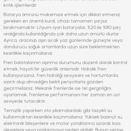
kritik işlemlerdir.
Batarya ömrünü maksimize etmek için dikkat etmeniz
gereken en önemli kural, cihazı tamamen şarjsız
bırakmamaktır. Lityum-iyon bataryalar, %20 ile %80 şarj
aralığında kullanıldığında çok daha uzun ömürlü olurlar.
Ayrıca, aracınızı aşırı sıcak yaz günlerinde güneşte veya
dondurucu soğuk ortamlarda uzun süre bekletmekten
kesinlikle kaçınmalısınız.
Fren balatalarının aşınma durumunu düzenli olarak kontrol
etmek, hayati bir güvenlik önlemidir. Hidrolik fren
kullanıyorsanız, fren hidroliği seviyesini ve hortumlarda
sızıntı olup olmadığını belirli periyotlarla gözden
geçirmelisiniz. Mekanik frenlerde ise tel gerginliğini
ayarlamak, frenleme performansını her zaman en üst
seviyede tutacaktır.
Temizlik yaparken oto yıkamalardaki gibi tazyikli su
kullanmaktan kesinlikle kaçınmalısınız. Yüksek basınçlı su,
elektronik bileşenlere ve motor yataklarına sızarak kısa
devrelere veya paslanmaya neden olabilir. Bunun yerine,