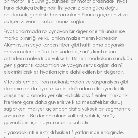
bir motor ile 500W gücündeki bir motor arasındaki fiyat
farkı oldukça belirgindir. İhtiyacınız olan gücü doğru
belirlemek, gereksiz harcamaların önüne geçmenizi ve
bütçenizi verimli kullanmanızı sağlar.
Fiyatlandırmada rol oynayan bir diğer önemli unsur ise
marka bilinirliği ve kullanılan malzemenin kalitesidir.
Alüminyum veya karbon fiber gibi hafif ama dayanıklı
malzemelerden üretilen kadrolar, sürüş konforunu
artırırken maliyeti de yükseltir. Bilinen markaların sunduğu
geniş garanti kapsamları ve yaygın servis ağları da
n11
elektrikli bisiklet fiyatları
içine dahil edilen bir değerdir.
Vites sistemleri, fren mekanizmaları ve süspansiyon gibi
donanımlar da fiyat etiketini doğrudan etkileyen kritik
bileşenler arasında yer alır. Hidrolik disk frenler, mekanik
frenlere göre daha güvenli ve kısa mesafeli bir duruş
sağlarken, maliyet açısından daha yüksek bir segmentte
konumlanır. Bu donanımların kalitesi, şehir içi sürüş
güvenliğiniz için hayati öneme sahiptir.
Piyasadaki
n11 elektrikli bisiklet fiyatları
incelendiğinde,