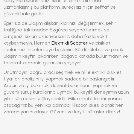
kolaylıkla bulabilirsiniz. İkinci el alım satımında
uzmanlaşmış bu platform, süreci sizin için şeffaf ve
güvenli hale getirir.
Eğer siz de ulaşım alışkanlıklarınızı değiştirmek, şehir
trafiğine takılmadan özgürce seyahat etmek ve
bütçenizi korumak istiyorsanız, daha fazla vakit
kaybetmeyin. Hemen
Elektrikli Scooter
ve bisiklet
ilanlarımızı incelemeye başlayın. Sürdürülebilir ve pratik
ulaşımın keyfini çıkarırken, doğaya katkıda bulunmanın ve
tasarruf etmenin gururunu yaşayın!
Unutmayın, doğru aracı seçmek ve
n11 elektrikli bisiklet
fiyatları
analizini iyi yapmak sadece bir başlangıçtır.
Aracınıza iyi bakmak, düzenli bakımlarını yapmak ve
güvenli sürüş kurallarına uymak, bu keyifli deneyimin uzun
yıllar sürmesini sağlayacaktır. Mikro mobilite dünyasına
atacağınız bu yenilikçi adımda, Hiscoot ailesi olarak her
zaman yanınızdayız. Güvenli ve keyifli sürüşler dileriz!