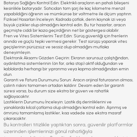
Batarya Sağlığını Kontrol Edin:
Elektrikli araçların en pahalı bileşeni
kesinlikle bataryadır. Satıcıdan tam şarj ile kaç kilometre menzil
yapabildiğini öğrenin ve mümkünse bir voltmetre ile ölçüm yaptırın.
Fiziksel Hasarları İnceleyin:
Kadroda çatlak, derin kaynak izi veya
büyük çizikler olup olmadığını kontrol edin. Bu tür hasarlar, aracın
geçmişte ciddi bir kaza geçirdiğinin net bir göstergesi olabilir.
Fren ve Vites Sistemlerini Test Edin:
Sürüş güvenliği için frenlerin
anında ve güçlü tepki vermesi gerekir. Test sürüşü yaparak vites
geçişlerinin pürüzsüz ve sessiz olup olmadığını mutlaka
deneyimleyin.
Elektronik Aksamı Gözden Geçirin:
Ekranın sorunsuz çalıştığından,
aydınlatma sistemlerinin (ön far, arka stop) aktif olduğundan ve
kablolarda herhangi bir yıpranma veya kopma olmadığından emin
olun.
Garanti ve Fatura Durumunu Sorun:
Aracın orijinal faturasının olması,
çalıntı riskini tamamen ortadan kaldırır. Devam eden bir garanti
süresi varsa, bu durum size ekstra bir güven ve rahatlık
sağlayacaktır.
Lastiklerin Durumunu İnceleyin:
Lastik diş derinliklerini ve
yanaklarda kılcal çatlama olup olmadığını kontrol edin. Aşınmış ve
ömrünü tamamlamış lastikler, kısa vadede size ekstra masraf
çıkaracaktır.
Bu kontrolleri titizlikle yaptıktan sonra, güvenilir platformlar
üzerinden işlemlerinizi gönül rahatlığıyla