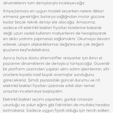
dinamiklerini tüm detaylarıyla inceleyeceğiz.
İhtiyaçlarınıza en uygun modeli seçerken nelere dikkat
etmeniz gerektiğini, batarya sağlığından motor gücüne
kadar birçok teknik detayı ele alacağız. Amacımız,
sadece
n11 elektrikli bisiklet fiyatları
listelerine bakarak
değil, uzun vadeli kullanım maliyetlerini de hesaplayarak
en akılcı yatırımı yapmanızı sağlamaktır. Okumaya devam
ederek, ulaşım alışkanlıklarınızı değiştirecek çok değerli
ipuçlarını keşfedebilirsiniz.
Ayrıca, bütçe dostu alternatifler arayanlar için ikinci el
pazarının dinamiklerini de detaylıca tartışacağız. Güvenilir
bir platform üzerinden yapılan alım-satım işlemlerinin, sıfır
ürünlere kıyasla nasıl büyük avantajlar sunduğunu
göreceksiniz. Şimdi, piyasadaki güncel durumu ve
n11
elektrikli bisiklet fiyatları
üzerinde etkili olan temel
unsurları incelemeye başlayalım.
Elektrikli bisiklet seçimi yaparken, günlük rotanızın
uzunluğu ve yolun eğimi gibi faktörleri de mutlaka hesaba
katmalısınız. Sadece uygun fiyatlı olduğu için tercih edilen