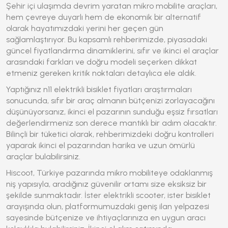
Şehir içi ulaşımda devrim yaratan mikro mobilite araçları,
hem çevreye duyarlı hem de ekonomik bir alternatif
olarak hayatımızdaki yerini her geçen gün
sağlamlaştırıyor. Bu kapsamlı rehberimizde, piyasadaki
güncel fiyatlandırma dinamiklerini, sıfır ve ikinci el araçlar
arasındaki farkları ve doğru modeli seçerken dikkat
etmeniz gereken kritik noktaları detaylıca ele aldık.
Yaptığınız
n11 elektrikli bisiklet fiyatları
araştırmaları
sonucunda, sıfır bir araç almanın bütçenizi zorlayacağını
düşünüyorsanız, ikinci el pazarının sunduğu eşsiz fırsatları
değerlendirmeniz son derece mantıklı bir adım olacaktır.
Bilinçli bir tüketici olarak, rehberimizdeki doğru kontrolleri
yaparak ikinci el pazarından harika ve uzun ömürlü
araçlar bulabilirsiniz.
Hiscoot, Türkiye pazarında mikro mobiliteye odaklanmış
niş yapısıyla, aradığınız güvenilir ortamı size eksiksiz bir
şekilde sunmaktadır. İster elektrikli scooter, ister bisiklet
arayışında olun, platformumuzdaki geniş ilan yelpazesi
sayesinde bütçenize ve ihtiyaçlarınıza en uygun aracı