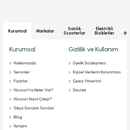
Satılık
Elektrikli
E
Kurumsal
Markalar
Scooterlar
Bisikletler
Mot
Kurumsal
Gizlilik ve Kullanım
Hakkımızda
Üyelik Sözleşmesi
Servisler
Kişisel Verilerin Korunması
Fiyatlar
Çerez Yönetimi
Hiscoot'ta Neler Var?
Destek
Hiscoot Nasıl Çalışır?
Sıkça Sorulan Sorular
Blog
İletişim