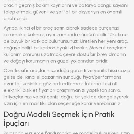
aracın geçmiş bakım kayıtlarını ve batarya döngü sayısını
talep etmek, güvenli ve şeffaf bir alışverişin en önemli
anahtarıdır.
Ayrıca, ikinci el bir araç satın alarak sadece bütçenizi
korumakla kalmaz, aynı zamanda sürdürülebilir tüketime
de büyük bir katkıda bulunursunuz. Üretilen her yeni araç,
doğaya belirli bir karbon ayak izi bırakır. Mevcut araçların
kullanım ömrünü uzatmak, çevre dostu bir birey olmanın
ve doğayı korumanın en güzel yollarından biridir.
Özetle, sıfır araçların sunduğu garanti ve yenilik hissi cazip
gelse de, ikinci el pazarının sunduğu fiyat/performans
avantajı kesinlikle göz ardı edilemez. İnternetteki
n11
elektrikli bisiklet fiyatları
araştırmanızı yaptıktan sonra,
ihtiyaçlarınızı ve bütçenizi doğru bir şekilde dengeleyerek,
sizin için en mantıklı olan seçeneğe karar verebilirsiniz.
Doğru Modeli Seçmek İçin Pratik
İpuçları
Piyasada yüzlerce farklı marka ve model bulunurken, sizin