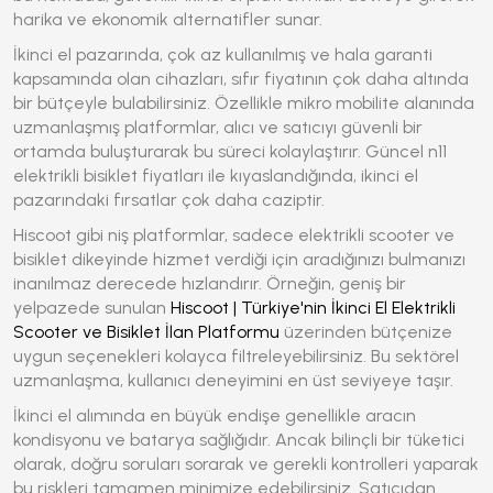
harika ve ekonomik alternatifler sunar.
İkinci el pazarında, çok az kullanılmış ve hala garanti
kapsamında olan cihazları, sıfır fiyatının çok daha altında
bir bütçeyle bulabilirsiniz. Özellikle mikro mobilite alanında
uzmanlaşmış platformlar, alıcı ve satıcıyı güvenli bir
ortamda buluşturarak bu süreci kolaylaştırır. Güncel
n11
elektrikli bisiklet fiyatları
ile kıyaslandığında, ikinci el
pazarındaki fırsatlar çok daha caziptir.
Hiscoot gibi niş platformlar, sadece elektrikli scooter ve
bisiklet dikeyinde hizmet verdiği için aradığınızı bulmanızı
inanılmaz derecede hızlandırır. Örneğin, geniş bir
yelpazede sunulan
Hiscoot | Türkiye'nin İkinci El Elektrikli
Scooter ve Bisiklet İlan Platformu
üzerinden bütçenize
uygun seçenekleri kolayca filtreleyebilirsiniz. Bu sektörel
uzmanlaşma, kullanıcı deneyimini en üst seviyeye taşır.
İkinci el alımında en büyük endişe genellikle aracın
kondisyonu ve batarya sağlığıdır. Ancak bilinçli bir tüketici
olarak, doğru soruları sorarak ve gerekli kontrolleri yaparak
bu riskleri tamamen minimize edebilirsiniz. Satıcıdan