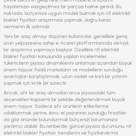
hayatımızın vazgeçilmez bir parçası haline getirdi. Bu
noktada, bütçenize uygun modeli bulmak için
n11 elektrikli
bisiklet fiyatları
araştırması yapmak, doğru kararı
vermenin ilk adımıdır.
Yeni bir araç almayı düşünen kullanıcılar, genellikle geniş
ürün yelpazesine sahip e-ticaret platformlarında detaylı
bir araştırma yapmaya başlıyor. Özellikle
n11 elektrikli
bisiklet fiyatları
konusunda yapılan incelemeler,
tüketicilerin piyasa dinamiklerini anlaması açısından büyük
önem taşıyor. Farklı markaların ve modellerin sunduğu
avantajları karşılaştırmak, uzun vadeli ve karlı bir yatırım
yapmak için kritik bir süreçtir.
Ancak, sıfır bir araç almadan önce piyasadaki tüm
seçenekleri kapsamlı bir şekilde değerlendirmek büyük
önem taşıyor. Sadece sıfır ürünlerin etiketlerine
odaklanmak yerine, ikinci el pazarının sunduğu fırsatları
da göz önünde bulundurmak bütçenizi korumanıza
yardımcı olabilir. Bu rehberde, güncel piyasa durumunu,
n11
elektrikli bisiklet fiyatları
trendlerini ve fiyatlandırma