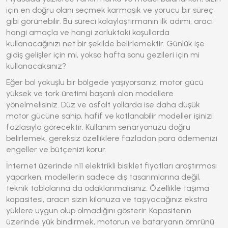
için en doğru olanı seçmek karmaşık ve yorucu bir süreç
gibi görünebilir. Bu süreci kolaylaştırmanın ilk adımı, aracı
hangi amaçla ve hangi zorluktaki koşullarda
kullanacağınızı net bir şekilde belirlemektir. Günlük işe
gidiş gelişler için mi, yoksa hafta sonu gezileri için mi
kullanacaksınız?
Eğer bol yokuşlu bir bölgede yaşıyorsanız, motor gücü
yüksek ve tork üretimi başarılı olan modellere
yönelmelisiniz. Düz ve asfalt yollarda ise daha düşük
motor gücüne sahip, hafif ve katlanabilir modeller işinizi
fazlasıyla görecektir. Kullanım senaryonuzu doğru
belirlemek, gereksiz özelliklere fazladan para ödemenizi
engeller ve bütçenizi korur.
İnternet üzerinde
n11 elektrikli bisiklet fiyatları
araştırması
yaparken, modellerin sadece dış tasarımlarına değil,
teknik tablolarına da odaklanmalısınız. Özellikle taşıma
kapasitesi, aracın sizin kilonuza ve taşıyacağınız ekstra
yüklere uygun olup olmadığını gösterir. Kapasitenin
üzerinde yük bindirmek, motorun ve bataryanın ömrünü