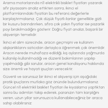
Arama motorlarında
n11 elektrikli bisiklet fiyatları
yazarak
sıfır piyasasını analiz ettikten sonra, ikinci el
platformlarındaki fiyatları bu referans değerlerle
karşılaştırmalısınız. Çok düşük fiyatlı ilanlar genellikle gizli
bir kusuru barındırırken, sıfıra çok yakın fiyatlar ise pazarlık
payı bırakılmadığını gösterir. Doğru fiyat analizi, başarılı bir
alışverişin temelidir.
İkinci el alım sürecinde, aracın geçmişini ve kullanım
alışkanlıklarını satıcıdan detaylıca öğrenmek çok önemlidir.
Aracın nerede muhafaza edildiği, kış aylarında yağmurda
kullanılıp kullanılmadığı ve düzenli bakımlarının yapılıp
yapılmadığı gibi sorular, aracın genel kondisyonu hakkında
size önemli ve hayati ipuçları verecektir.
Güvenli ve sorunsuz bir ikinci el alışverişi için aşağıdaki
pratik ipuçlarını mutlaka göz önünde bulundurmalısınız.
Güncel
n11 elektrikli bisiklet fiyatları
ile kıyaslama yaptıktan
sonra bu adımları takip ederek, paranızın tam karşılığını
veren, uzun yıllar sorunsuzca kullanabileceğiniz bir araca
sahip olabilirsiniz: