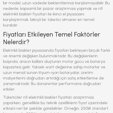
bir model, uzun vadede beklentilerinizi karşılamayabilir. Bu
nedenle, kapsamlı bir pazar araştırması yapmak ve
n11
elektrikli bisiklet fiyatları
ile ikinci el piyasasını
karşılaştırmak, bilinçli bir tüketici olmanın en temel
kuralıdır.
Fiyatları Etkileyen Temel Faktörler
Nelerdir?
Elektrikli bisiklet piyasasında fiyatları belirleyen birçok farklı
ve önemli değişken bulunmaktadır. Bu değişkenlerin
başında, aracın kalbini oluşturan motor gücü ve batarya
kapasitesi gelir. Yüksek watt değerine sahip motorlar ve
uzun menzil sunan lityum-iyon bataryalar, üretim
maliyetlerini doğrudan artırdığı için satış etiketlerine de
yansımaktadır. Bu donanımlar performansı doğrudan
etkiler.
Tüketiciler
n11 elektrikli bisiklet fiyatları
araştırması
yaparken, genellikle bu teknik özelliklerin fiyat üzerindeki
etkisini net bir şekilde görebilirler. Örneğin, 250W standart