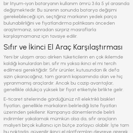
bir lityum-iyon bataryanın kullanım ömrü 3 ila 5 yıl arasında
değişmektedir. Bu sürenin sonunda batarya değişimi
gerekebileceği için, seçtiğiniz markanın yedek parça
bulunabilirliğini ve fiyatlandırma politikasını önceden
araştırmanız, sonradan sürpriz masraflarla
karşılaşmamanız için tavsiye edilir.
Sıfır ve İkinci El Araç Karşılaştırması
Yeni bir ulaşım aracı alırken tüketicilerin en çok ikilemde
kaldığı konulardan biri, sıfır mı yoksa ikinci el mi tercih
edilmesi gerektiğidir. Sıfır ürünler, kutusundan ilk defa
sizin çıkaracağınız, tam garanti kapsamında olan ve hiç
yıpranmamış araçlardır. Ancak bu cazip avantajlar,
genellikle oldukça yüksek bir fiyat etiketiyle birlikte gelir.
E-ticaret sitelerinde gördüğünüz
n11 elektrikli bisiklet
fiyatları
, genellikle markaların belirlediği liste fiyatları
üzerinden şekillenir. Kampanya dönemlerinde belirli
indirimler yakalamak mümkün olsa da, sıfır araçların
maliyeti birçok kullanıcı için bütçe zorlayıcı olabilir. İşte tam
bu noktada, güvenilir ikinci el platformları devreye girerek