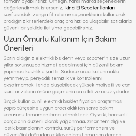
tamamlayabilirsiniz. Örneğin, farklı marka seçeneklerini
değerlendirmek isterseniz,
İkinci El Scooter İlanları
sayfasındaki zengin filtreleme seçeneklerini kullanarak
aradığınız kriterlerdeki araçlara hızlıca ulaşabilir, satıcılarla
güvenli bir şekilde iletişime geçebilirsiniz.
Uzun Ömürlü Kullanım İçin Bakım
Önerileri
Satın aldığınız elektrikli bisikletin veya scooter'ın size uzun
yıllar sorunsuzca hizmet edebilmesi için düzenli bakım
yapılması kesinlikle şarttır. Sadece aracı kullanmakla
yetinmeyip, periyodik temizlik ve kontrollerini
aksatmamak, ileride oluşabilecek yüksek maliyetli ve can
sıkıcı arızaların önüne geçmenin en etkili ve ucuz yoludur.
Birçok kullanıcı,
n11 elektrikli bisiklet fiyatları
araştırması
yapıp bütçesine uygun aracı aldıktan sonra bakım
konusunu tamamen ihmal etmektedir. Oysa ki, hareketli
parçaların düzenli olarak yağlanması, zincir temizliği ve
lastik basınçlarının kontrolü, sürüş performansını ve
güvenliğini doğrudan etkileyen basit ama son derece