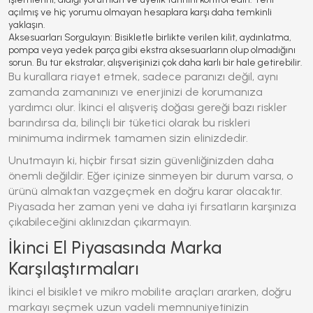
açılmış ve hiç yorumu olmayan hesaplara karşı daha temkinli
yaklaşın.
Aksesuarları Sorgulayın:
Bisikletle birlikte verilen kilit, aydınlatma,
pompa veya yedek parça gibi ekstra aksesuarların olup olmadığını
sorun. Bu tür ekstralar, alışverişinizi çok daha karlı bir hale getirebilir.
Bu kurallara riayet etmek, sadece paranızı değil, aynı
zamanda zamanınızı ve enerjinizi de korumanıza
yardımcı olur. İkinci el alışveriş doğası gereği bazı riskler
barındırsa da, bilinçli bir tüketici olarak bu riskleri
minimuma indirmek tamamen sizin elinizdedir.
Unutmayın ki, hiçbir fırsat sizin güvenliğinizden daha
önemli değildir. Eğer içinize sinmeyen bir durum varsa, o
ürünü almaktan vazgeçmek en doğru karar olacaktır.
Piyasada her zaman yeni ve daha iyi fırsatların karşınıza
çıkabileceğini aklınızdan çıkarmayın.
İkinci El Piyasasında Marka
Karşılaştırmaları
İkinci el bisiklet ve mikro mobilite araçları ararken, doğru
markayı seçmek uzun vadeli memnuniyetinizin