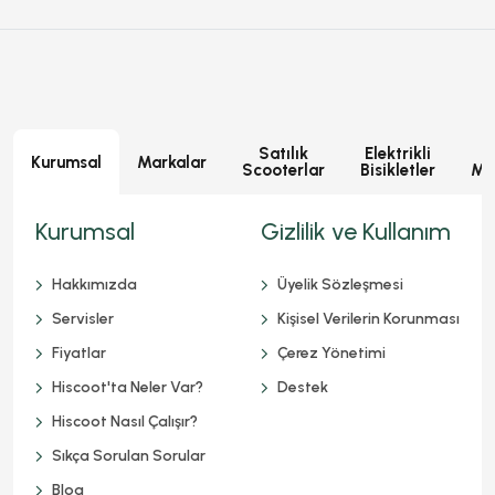
Satılık
Elektrikli
E
Kurumsal
Markalar
Scooterlar
Bisikletler
Mot
Kurumsal
Gizlilik ve Kullanım
Hakkımızda
Üyelik Sözleşmesi
Servisler
Kişisel Verilerin Korunması
Fiyatlar
Çerez Yönetimi
Hiscoot'ta Neler Var?
Destek
Hiscoot Nasıl Çalışır?
Sıkça Sorulan Sorular
Blog