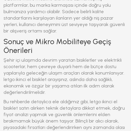
platformlar, bu marka karmaşası içinde doğru yolu
bulmanıza yardımcı olabilir. Sadece belirli kalite
standartlarını karşılayan ilanların yer aldığı niş pazar
yerleri, kullanıcı deneyimini üst seviyeye taşıyarak güvenli
bir alışveriş ortamı sağlar.
Sonuç ve Mikro Mobiliteye Geçiş
Önerileri
Şehir içi ulaşımda devrim yaratan bisikletler ve elektrikli
scooterlar, hem çevreye duyarlı hem de bütçe dostu
yapılarıyla geleceğin ulaşım araçları olarak konumlanıyor.
letgo ikinci el bisiklet
arayışınız, aslında daha sağlıklı,
ekonomik ve özgür bir yaşama atılan ilk adım olarak
değerlendirilmelidir.
Bu rehberde detaylıca ele aldığımız gibi,
letgo ikinci el
bisiklet
satın alırken teknik detaylara dikkat etmek, doğru
fiyat analizi yapmak ve güvenlik önlemlerini elden
bırakmamak büyük önem taşıyor. Bilinçli bir alıcı olarak,
piyasadaki fırsatları değerlendirirken aynı zamanda olası