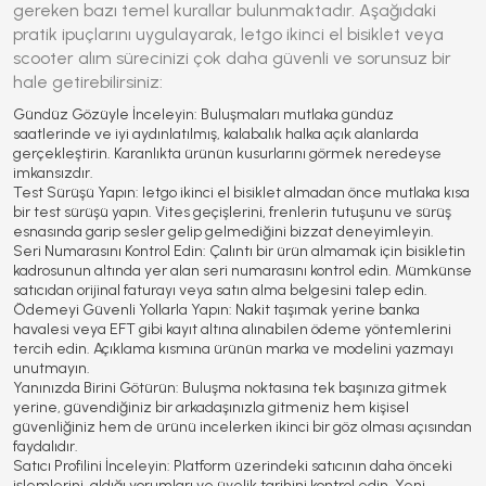
gereken bazı temel kurallar bulunmaktadır. Aşağıdaki
pratik ipuçlarını uygulayarak,
letgo ikinci el bisiklet
veya
scooter alım sürecinizi çok daha güvenli ve sorunsuz bir
hale getirebilirsiniz:
Gündüz Gözüyle İnceleyin:
Buluşmaları mutlaka gündüz
saatlerinde ve iyi aydınlatılmış, kalabalık halka açık alanlarda
gerçekleştirin. Karanlıkta ürünün kusurlarını görmek neredeyse
imkansızdır.
Test Sürüşü Yapın:
letgo ikinci el bisiklet
almadan önce mutlaka kısa
bir test sürüşü yapın. Vites geçişlerini, frenlerin tutuşunu ve sürüş
esnasında garip sesler gelip gelmediğini bizzat deneyimleyin.
Seri Numarasını Kontrol Edin:
Çalıntı bir ürün almamak için bisikletin
kadrosunun altında yer alan seri numarasını kontrol edin. Mümkünse
satıcıdan orijinal faturayı veya satın alma belgesini talep edin.
Ödemeyi Güvenli Yollarla Yapın:
Nakit taşımak yerine banka
havalesi veya EFT gibi kayıt altına alınabilen ödeme yöntemlerini
tercih edin. Açıklama kısmına ürünün marka ve modelini yazmayı
unutmayın.
Yanınızda Birini Götürün:
Buluşma noktasına tek başınıza gitmek
yerine, güvendiğiniz bir arkadaşınızla gitmeniz hem kişisel
güvenliğiniz hem de ürünü incelerken ikinci bir göz olması açısından
faydalıdır.
Satıcı Profilini İnceleyin:
Platform üzerindeki satıcının daha önceki
işlemlerini, aldığı yorumları ve üyelik tarihini kontrol edin. Yeni