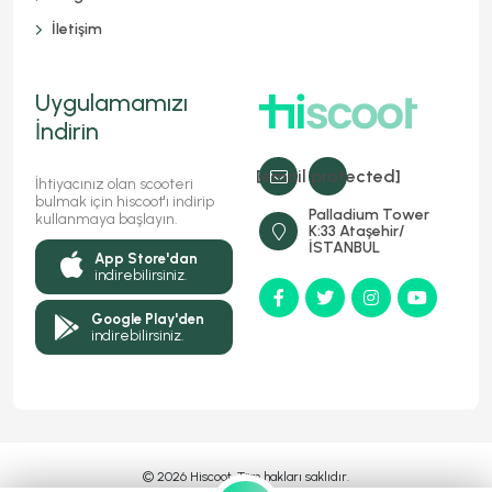
İletişim
Uygulamamızı
İndirin
[email protected]
İhtiyacınız olan scooteri
bulmak için hiscoot'ı indirip
Palladium Tower
kullanmaya başlayın.
K:33 Ataşehir/
İSTANBUL
App Store'dan
indirebilirsiniz.
Google Play'den
indirebilirsiniz.
© 2026 Hiscoot, Tüm hakları saklıdır.