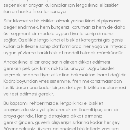
seçenekler arayan kullanıcılar için
letgo ikinci el bisiklet
ilanları harika fırsatlar sunuyor.
Sıfır kilometre bir bisiklet almak yerine ikinci el piyasasını
değerlendirmek, hem bütçenizi korumanızı hem de daha
üst segment bir modele uygun fiyatla sahip olmanızı
sağlar. Özellikle
letgo ikinci el bisiklet
kategorisi gibi geniş
kullanıcı kitlesine sahip platformlarda, her yaşa ve ihtiyaca
uygun yüzlerce farklı bisiklet modeli bulmak mümkündür.
Ancak ikinci el bir araç satın alırken dikkat edilmesi
gereken pek çok kritik nokta bulunuyor. Doğru bisikleti
seçmek, sadece fiyat etiketine bakmaktan ibaret değildir.
Kadro boyundan vites sistemine, fren mekanizmasından
lastik durumuna kadar birçok detayın titizlikle incelenmesi
ve test edilmesi gerekir.
Bu kapsamlı rehberimizde,
letgo ikinci el bisiklet
arayışınızda size yol gösterecek en önemli ipuçlarını bir
araya getirdik. Hangi detaylara dikkat etmeniz
gerektiğinden, güvenli alışverişin sırlarına kadar her şeyi
öğreneceksiniz. Ayrıca, geleneksel bisikletlerin yanı sıra