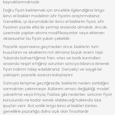
kaynaklanmaktadır.
Doğru fiyatı belirlemek için öncelikle ilgilendiğiniz
letgo
ikinci el bisiklet
modelinin sıfır fiyatını araştırmalısınız.
Genellikle, iyi durumdaki bir ikinci el bisikletin fiyatı, sıfır
fiyatının yüzde ellisi ile yetmişi arasında olmalıdır. Ancak,
üzerinde yapılan ekstra modifikasyonlar veya eklenen
aksesuarlar bu fiyatı yukarı çekebilir.
Pazarlık aşamasına geçmeden önce, bisikletin tüm
kusurlarını ve eksiklerini not almanız büyük önem taşır.
Yukarıda bahsettiğimiz fren, vites ve lastik kontrolleri
sırasında tespit ettiğiniz sorunları satıcıya kibarca ileterek
fiyat indirimi talep edebilirsiniz. Gerçekçi ve saygılı bir
yaklaşım, pazarlık sürecini kolaylaştırır.
Satıcıyla iletişime geçtiğinizde, bisikletin neden satıldığını
sormaktan çekinmeyin. Kullanım amacı değişikliği, model
yükseltme veya ihtiyaç fazlası gibi nedenler, satıcının fiyat
konusunda ne kadar esnek olabileceği hakkında size
ipuçları verir. Acil satılık
letgo ikinci el bisiklet
ilanları,
genellikle pazarlığa daha açık olan fırsatlardır.