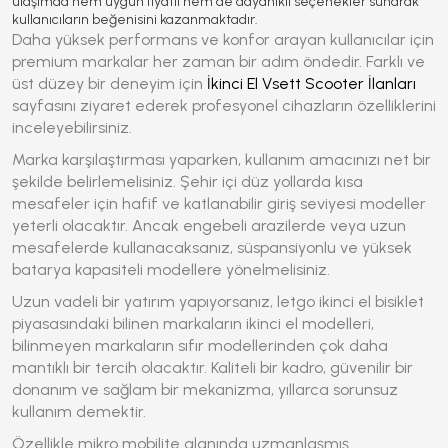
ulaşımda hem uygun fiyatlı hem de dayanıklı seçenekler sunarak
kullanıcıların beğenisini kazanmaktadır.
Daha yüksek performans ve konfor arayan kullanıcılar için
premium markalar her zaman bir adım öndedir. Farklı ve
üst düzey bir deneyim için
İkinci El Vsett Scooter İlanları
sayfasını ziyaret ederek profesyonel cihazların özelliklerini
inceleyebilirsiniz.
Marka karşılaştırması yaparken, kullanım amacınızı net bir
şekilde belirlemelisiniz. Şehir içi düz yollarda kısa
mesafeler için hafif ve katlanabilir giriş seviyesi modeller
yeterli olacaktır. Ancak engebeli arazilerde veya uzun
mesafelerde kullanacaksanız, süspansiyonlu ve yüksek
batarya kapasiteli modellere yönelmelisiniz.
Uzun vadeli bir yatırım yapıyorsanız,
letgo ikinci el bisiklet
piyasasındaki bilinen markaların ikinci el modelleri,
bilinmeyen markaların sıfır modellerinden çok daha
mantıklı bir tercih olacaktır. Kaliteli bir kadro, güvenilir bir
donanım ve sağlam bir mekanizma, yıllarca sorunsuz
kullanım demektir.
Özellikle mikro mobilite alanında uzmanlaşmış