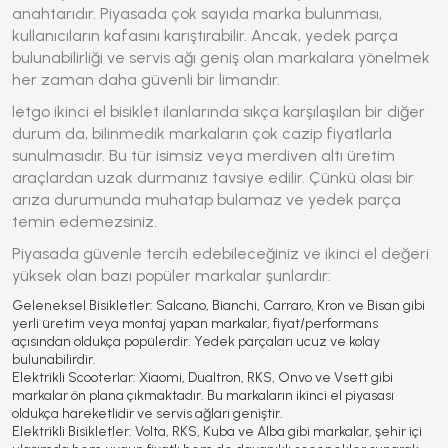
anahtarıdır. Piyasada çok sayıda marka bulunması,
kullanıcıların kafasını karıştırabilir. Ancak, yedek parça
bulunabilirliği ve servis ağı geniş olan markalara yönelmek
her zaman daha güvenli bir limandır.
letgo ikinci el bisiklet
ilanlarında sıkça karşılaşılan bir diğer
durum da, bilinmedik markaların çok cazip fiyatlarla
sunulmasıdır. Bu tür isimsiz veya merdiven altı üretim
araçlardan uzak durmanız tavsiye edilir. Çünkü olası bir
arıza durumunda muhatap bulamaz ve yedek parça
temin edemezsiniz.
Piyasada güvenle tercih edebileceğiniz ve ikinci el değeri
yüksek olan bazı popüler markalar şunlardır:
Geleneksel Bisikletler:
Salcano, Bianchi, Carraro, Kron ve Bisan gibi
yerli üretim veya montaj yapan markalar, fiyat/performans
açısından oldukça popülerdir. Yedek parçaları ucuz ve kolay
bulunabilirdir.
Elektrikli Scooterlar:
Xiaomi, Dualtron, RKS, Onvo ve Vsett gibi
markalar ön plana çıkmaktadır. Bu markaların ikinci el piyasası
oldukça hareketlidir ve servis ağları geniştir.
Elektrikli Bisikletler:
Volta, RKS, Kuba ve Alba gibi markalar, şehir içi