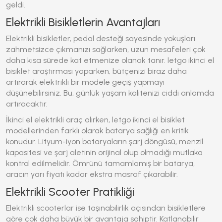
geldi.
Elektrikli Bisikletlerin Avantajları
Elektrikli bisikletler, pedal desteği sayesinde yokuşları
zahmetsizce çıkmanızı sağlarken, uzun mesafeleri çok
daha kısa sürede kat etmenize olanak tanır.
letgo ikinci el
bisiklet
araştırması yaparken, bütçenizi biraz daha
artırarak elektrikli bir modele geçiş yapmayı
düşünebilirsiniz. Bu, günlük yaşam kalitenizi ciddi anlamda
artıracaktır.
İkinci el elektrikli araç alırken,
letgo ikinci el bisiklet
modellerinden farklı olarak batarya sağlığı en kritik
konudur. Lityum-iyon bataryaların şarj döngüsü, menzil
kapasitesi ve şarj aletinin orijinal olup olmadığı mutlaka
kontrol edilmelidir. Ömrünü tamamlamış bir batarya,
aracın yarı fiyatı kadar ekstra masraf çıkarabilir.
Elektrikli Scooter Pratikliği
Elektrikli scooterlar ise taşınabilirlik açısından bisikletlere
göre çok daha büyük bir avantaja sahiptir. Katlanabilir