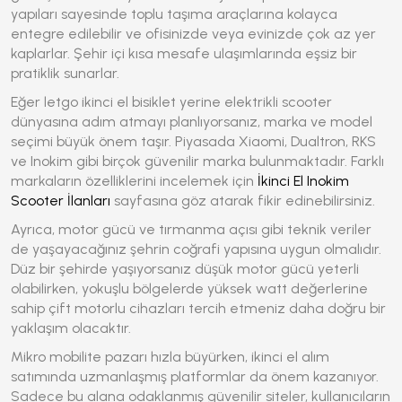
yapıları sayesinde toplu taşıma araçlarına kolayca
entegre edilebilir ve ofisinizde veya evinizde çok az yer
kaplarlar. Şehir içi kısa mesafe ulaşımlarında eşsiz bir
pratiklik sunarlar.
Eğer
letgo ikinci el bisiklet
yerine elektrikli scooter
dünyasına adım atmayı planlıyorsanız, marka ve model
seçimi büyük önem taşır. Piyasada Xiaomi, Dualtron, RKS
ve Inokim gibi birçok güvenilir marka bulunmaktadır. Farklı
markaların özelliklerini incelemek için
İkinci El Inokim
Scooter İlanları
sayfasına göz atarak fikir edinebilirsiniz.
Ayrıca, motor gücü ve tırmanma açısı gibi teknik veriler
de yaşayacağınız şehrin coğrafi yapısına uygun olmalıdır.
Düz bir şehirde yaşıyorsanız düşük motor gücü yeterli
olabilirken, yokuşlu bölgelerde yüksek watt değerlerine
sahip çift motorlu cihazları tercih etmeniz daha doğru bir
yaklaşım olacaktır.
Mikro mobilite pazarı hızla büyürken, ikinci el alım
satımında uzmanlaşmış platformlar da önem kazanıyor.
Sadece bu alana odaklanmış güvenilir siteler, kullanıcıların