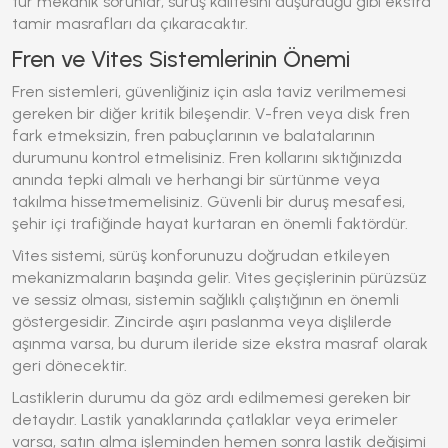
tür mekanik sorunlar, sürüş kalitesini düşürdüğü gibi ekstra
tamir masrafları da çıkaracaktır.
Fren ve Vites Sistemlerinin Önemi
Fren sistemleri, güvenliğiniz için asla taviz verilmemesi
gereken bir diğer kritik bileşendir. V-fren veya disk fren
fark etmeksizin, fren pabuçlarının ve balatalarının
durumunu kontrol etmelisiniz. Fren kollarını sıktığınızda
anında tepki almalı ve herhangi bir sürtünme veya
takılma hissetmemelisiniz.
Güvenli bir duruş mesafesi
,
şehir içi trafiğinde hayat kurtaran en önemli faktördür.
Vites sistemi, sürüş konforunuzu doğrudan etkileyen
mekanizmaların başında gelir. Vites geçişlerinin pürüzsüz
ve sessiz olması, sistemin sağlıklı çalıştığının en önemli
göstergesidir. Zincirde aşırı paslanma veya dişlilerde
aşınma varsa, bu durum ileride size ekstra masraf olarak
geri dönecektir.
Lastiklerin durumu da göz ardı edilmemesi gereken bir
detaydır. Lastik yanaklarında çatlaklar veya erimeler
varsa, satın alma işleminden hemen sonra lastik değişimi