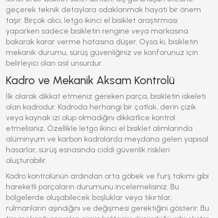
geçerek teknik detaylara odaklanmak hayati bir önem
taşır. Birçok alıcı,
letgo ikinci el bisiklet
araştırması
yaparken sadece bisikletin rengine veya markasına
bakarak karar verme hatasına düşer. Oysa ki, bisikletin
mekanik durumu, sürüş güvenliğiniz ve konforunuz için
belirleyici olan asıl unsurdur.
Kadro ve Mekanik Aksam Kontrolü
İlk olarak dikkat etmeniz gereken parça, bisikletin iskeleti
olan kadrodur. Kadroda herhangi bir çatlak, derin çizik
veya kaynak izi olup olmadığını dikkatlice kontrol
etmelisiniz. Özellikle
letgo ikinci el bisiklet
alımlarında
alüminyum ve karbon kadrolarda meydana gelen yapısal
hasarlar, sürüş esnasında ciddi güvenlik riskleri
oluşturabilir.
Kadro kontrolünün ardından orta göbek ve furş takımı gibi
hareketli parçaların durumunu incelemelisiniz. Bu
bölgelerde oluşabilecek boşluklar veya tıkırtılar,
rulmanların aşındığını ve değişmesi gerektiğini gösterir. Bu