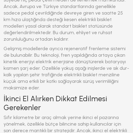
Ancak, Avrupa ve Türkiye standartlarında genellikle
sadece pedal çevrildiğinde devreye giren ve saatte 25
km hıza ulaştığında desteği kesen elektrikli bisiklet
modelleri yasal olarak standart bisiklet statüsünde
değerlendirilmektedir. Bu durum, ehliyet ve ruhsat
zorunluluğunu ortadan kaldırır.
Gelişmiş modellerde ayrıca rejeneratif frenleme sistemi
de bulunabilir. Bu teknoloji, fren yapıldığında ortaya çıkan
kinetik enerjiyi elektrik enerjisine dönüştürerek bataryayı
kısmen şarj eder. Özellikle yokuş aşağı inişlerde ve sık dur-
kalk yapılan şehir trafiğinde elektrikli bisiklet menziline
küçük ama etkili bir katkı sağlayarak sürüş verimliliğini
maksimize eder.
İkinci El Alırken Dikkat Edilmesi
Gerekenler
Sıfır kilometre bir araç almak yerine ikinci el pazarına
yönelmek, özellikle bütçe bilincine sahip kullanıcılar için
son derece mantıklı bir stratejidir. Ancak, ikinci el
elektrikli