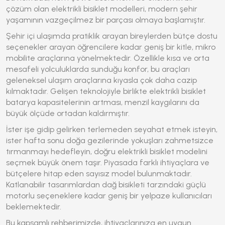
çözüm olan
elektrikli bisiklet
modelleri, modern şehir
yaşamının vazgeçilmez bir parçası olmaya başlamıştır.
Şehir içi ulaşımda pratiklik arayan bireylerden bütçe dostu
seçenekler arayan öğrencilere kadar geniş bir kitle, mikro
mobilite araçlarına yönelmektedir. Özellikle kısa ve orta
mesafeli yolculuklarda sunduğu konfor, bu araçları
geleneksel ulaşım araçlarına kıyasla çok daha cazip
kılmaktadır. Gelişen teknolojiyle birlikte elektrikli bisiklet
batarya kapasitelerinin artması, menzil kaygılarını da
büyük ölçüde ortadan kaldırmıştır.
İster işe gidip gelirken terlemeden seyahat etmek isteyin,
ister hafta sonu doğa gezilerinde yokuşları zahmetsizce
tırmanmayı hedefleyin, doğru
elektrikli bisiklet
modelini
seçmek büyük önem taşır. Piyasada farklı ihtiyaçlara ve
bütçelere hitap eden sayısız model bulunmaktadır.
Katlanabilir tasarımlardan dağ bisikleti tarzındaki güçlü
motorlu seçeneklere kadar geniş bir yelpaze kullanıcıları
beklemektedir.
Bu kapsamlı rehberimizde, ihtiyaçlarınıza en uygun