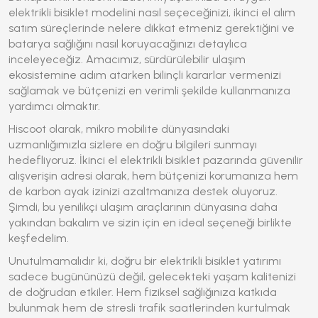
elektrikli bisiklet modelini nasıl seçeceğinizi, ikinci el alım
satım süreçlerinde nelere dikkat etmeniz gerektiğini ve
batarya sağlığını nasıl koruyacağınızı detaylıca
inceleyeceğiz. Amacımız, sürdürülebilir ulaşım
ekosistemine adım atarken bilinçli kararlar vermenizi
sağlamak ve bütçenizi en verimli şekilde kullanmanıza
yardımcı olmaktır.
Hiscoot olarak, mikro mobilite dünyasındaki
uzmanlığımızla sizlere en doğru bilgileri sunmayı
hedefliyoruz. İkinci el elektrikli bisiklet pazarında güvenilir
alışverişin adresi olarak, hem bütçenizi korumanıza hem
de karbon ayak izinizi azaltmanıza destek oluyoruz.
Şimdi, bu yenilikçi ulaşım araçlarının dünyasına daha
yakından bakalım ve sizin için en ideal seçeneği birlikte
keşfedelim.
Unutulmamalıdır ki, doğru bir elektrikli bisiklet yatırımı
sadece bugününüzü değil, gelecekteki yaşam kalitenizi
de doğrudan etkiler. Hem fiziksel sağlığınıza katkıda
bulunmak hem de stresli trafik saatlerinden kurtulmak