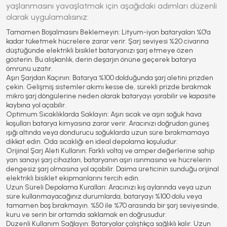
yaşlanmasını yavaşlatmak için aşağıdaki adımları düzenli
olarak uygulamalısınız:
Tamamen Boşalmasını Beklemeyin:
Lityum-iyon bataryaları %0'a
kadar tüketmek hücrelere zarar verir. Şarj seviyesi %20 civarına
düştüğünde elektrikli bisiklet bataryanızı şarj etmeye özen
gösterin. Bu alışkanlık, derin deşarjın önüne geçerek batarya
ömrünü uzatır.
Aşırı Şarjdan Kaçının:
Batarya %100 dolduğunda şarj aletini prizden
çekin. Gelişmiş sistemler akımı kesse de, sürekli prizde bırakmak
mikro şarj döngülerine neden olarak bataryayı yorabilir ve kapasite
kaybına yol açabilir.
Optimum Sıcaklıklarda Saklayın:
Aşırı sıcak ve aşırı soğuk hava
koşulları batarya kimyasına zarar verir. Aracınızı doğrudan güneş
ışığı altında veya dondurucu soğuklarda uzun süre bırakmamaya
dikkat edin. Oda sıcaklığı en ideal depolama koşuludur.
Orijinal Şarj Aleti Kullanın:
Farklı voltaj ve amper değerlerine sahip
yan sanayi şarj cihazları, bataryanın aşırı ısınmasına ve hücrelerin
dengesiz şarj olmasına yol açabilir. Daima üreticinin sunduğu orijinal
elektrikli bisiklet ekipmanlarını tercih edin.
Uzun Süreli Depolama Kuralları:
Aracınızı kış aylarında veya uzun
süre kullanmayacağınız durumlarda, bataryayı %100 dolu veya
tamamen boş bırakmayın. %50 ile %70 arasında bir şarj seviyesinde,
kuru ve serin bir ortamda saklamak en doğrusudur.
Düzenli Kullanım Sağlayın:
Bataryalar çalıştıkça sağlıklı kalır. Uzun