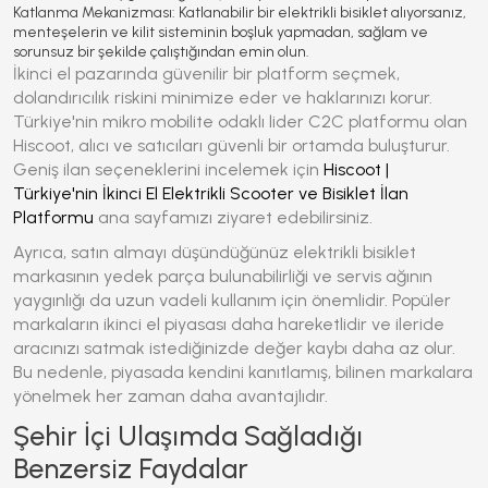
Katlanma Mekanizması:
Katlanabilir bir elektrikli bisiklet alıyorsanız,
menteşelerin ve kilit sisteminin boşluk yapmadan, sağlam ve
sorunsuz bir şekilde çalıştığından emin olun.
İkinci el pazarında güvenilir bir platform seçmek,
dolandırıcılık riskini minimize eder ve haklarınızı korur.
Türkiye'nin mikro mobilite odaklı lider C2C platformu olan
Hiscoot, alıcı ve satıcıları güvenli bir ortamda buluşturur.
Geniş ilan seçeneklerini incelemek için
Hiscoot |
Türkiye'nin İkinci El Elektrikli Scooter ve Bisiklet İlan
Platformu
ana sayfamızı ziyaret edebilirsiniz.
Ayrıca, satın almayı düşündüğünüz elektrikli bisiklet
markasının yedek parça bulunabilirliği ve servis ağının
yaygınlığı da uzun vadeli kullanım için önemlidir. Popüler
markaların ikinci el piyasası daha hareketlidir ve ileride
aracınızı satmak istediğinizde değer kaybı daha az olur.
Bu nedenle, piyasada kendini kanıtlamış, bilinen markalara
yönelmek her zaman daha avantajlıdır.
Şehir İçi Ulaşımda Sağladığı
Benzersiz Faydalar