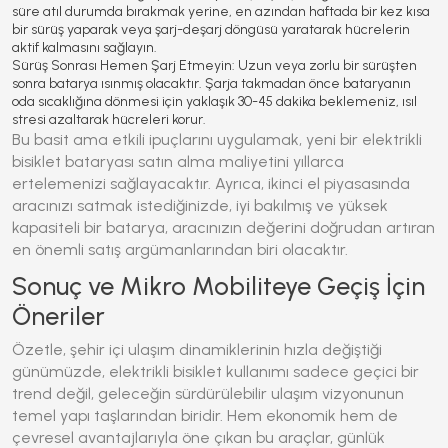
süre atıl durumda bırakmak yerine, en azından haftada bir kez kısa
bir sürüş yaparak veya şarj-deşarj döngüsü yaratarak hücrelerin
aktif kalmasını sağlayın.
Sürüş Sonrası Hemen Şarj Etmeyin:
Uzun veya zorlu bir sürüşten
sonra batarya ısınmış olacaktır. Şarja takmadan önce bataryanın
oda sıcaklığına dönmesi için yaklaşık 30-45 dakika beklemeniz, ısıl
stresi azaltarak hücreleri korur.
Bu basit ama etkili ipuçlarını uygulamak, yeni bir elektrikli
bisiklet bataryası satın alma maliyetini yıllarca
ertelemenizi sağlayacaktır. Ayrıca, ikinci el piyasasında
aracınızı satmak istediğinizde, iyi bakılmış ve yüksek
kapasiteli bir batarya, aracınızın değerini doğrudan artıran
en önemli satış argümanlarından biri olacaktır.
Sonuç ve Mikro Mobiliteye Geçiş İçin
Öneriler
Özetle, şehir içi ulaşım dinamiklerinin hızla değiştiği
günümüzde,
elektrikli bisiklet
kullanımı sadece geçici bir
trend değil, geleceğin sürdürülebilir ulaşım vizyonunun
temel yapı taşlarından biridir. Hem ekonomik hem de
çevresel avantajlarıyla öne çıkan bu araçlar, günlük