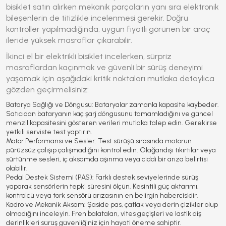
bisiklet
satın alırken mekanik parçaların yanı sıra elektronik
bileşenlerin de titizlikle incelenmesi gerekir. Doğru
kontroller yapılmadığında, uygun fiyatlı görünen bir araç
ileride yüksek masraflar çıkarabilir.
İkinci el bir elektrikli bisiklet incelerken, sürpriz
masraflardan kaçınmak ve güvenli bir sürüş deneyimi
yaşamak için aşağıdaki kritik noktaları mutlaka detaylıca
gözden geçirmelisiniz:
Batarya Sağlığı ve Döngüsü:
Bataryalar zamanla kapasite kaybeder.
Satıcıdan bataryanın kaç şarj döngüsünü tamamladığını ve güncel
menzil kapasitesini gösteren verileri mutlaka talep edin. Gerekirse
yetkili serviste test yaptırın.
Motor Performansı ve Sesler:
Test sürüşü sırasında motorun
pürüzsüz çalışıp çalışmadığını kontrol edin. Olağandışı tıkırtılar veya
sürtünme sesleri, iç aksamda aşınma veya ciddi bir arıza belirtisi
olabilir.
Pedal Destek Sistemi (PAS):
Farklı destek seviyelerinde sürüş
yaparak sensörlerin tepki süresini ölçün. Kesintili güç aktarımı,
kontrolcü veya tork sensörü arızasının en belirgin habercisidir.
Kadro ve Mekanik Aksam:
Şaside pas, çatlak veya derin çizikler olup
olmadığını inceleyin. Fren balataları, vites geçişleri ve lastik diş
derinlikleri sürüş güvenliğiniz için hayati öneme sahiptir.