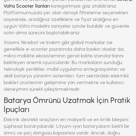
Volta Scooter İlanları
kategorimize göz atabilirsiniz.
Platformumuzda yer alan detaylı filtreleme seçenekleri
sayesinde, aradığınız özelliklere ve fiyat aralığına en
uygun Volta modelini saniyeler içinde bulabilir ve güvenle
satın alma sürecini başlatabilirsiniz.
Xiaomi, Ninebot ve Inokim gibi global markalar ise
genellikle e-scooter pazarında daha baskın olsalar da,
mikro mobilite ekosisteminin genel kalite standartlarını
belirleyen önemli oyunculardır. Bu markaların sunduğu
teknolojik yenilikler, mobil uygulama entegrasyonları ve
akıllı batarya yönetim sistemleri, tüm sektördeki elektrikli
bisiklet ürünlerinin gelişimine yön vermekte ve kullanıcı
deneyimini sürekli iyileştirmektedir.
Batarya Ömrünü Uzatmak İçin Pratik
İpuçları
Elektrik destekli araçların en maliyetli ve en kritik bileşeni
şüphesiz bataryalarıdır. Lityum-iyon bataryaların belirli bir
ömrü ve şarj döngüsü kapasitesi vardır. Ancak, doğru