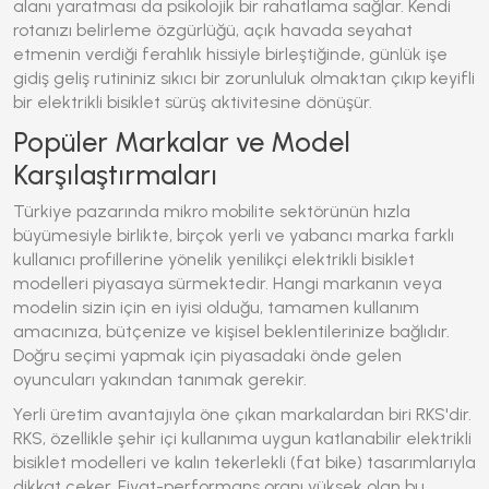
alanı yaratması da psikolojik bir rahatlama sağlar. Kendi
rotanızı belirleme özgürlüğü, açık havada seyahat
etmenin verdiği ferahlık hissiyle birleştiğinde, günlük işe
gidiş geliş rutininiz sıkıcı bir zorunluluk olmaktan çıkıp keyifli
bir elektrikli bisiklet sürüş aktivitesine dönüşür.
Popüler Markalar ve Model
Karşılaştırmaları
Türkiye pazarında mikro mobilite sektörünün hızla
büyümesiyle birlikte, birçok yerli ve yabancı marka farklı
kullanıcı profillerine yönelik yenilikçi elektrikli bisiklet
modelleri piyasaya sürmektedir. Hangi markanın veya
modelin sizin için en iyisi olduğu, tamamen kullanım
amacınıza, bütçenize ve kişisel beklentilerinize bağlıdır.
Doğru seçimi yapmak için piyasadaki önde gelen
oyuncuları yakından tanımak gerekir.
Yerli üretim avantajıyla öne çıkan markalardan biri RKS'dir.
RKS, özellikle şehir içi kullanıma uygun katlanabilir elektrikli
bisiklet modelleri ve kalın tekerlekli (fat bike) tasarımlarıyla
dikkat çeker. Fiyat-performans oranı yüksek olan bu