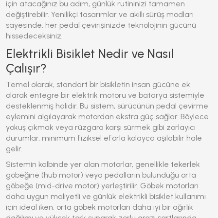
için atacağınız bu adım, günlük rutininizi tamamen
değiştirebilir. Yenilikçi tasarımlar ve akıllı sürüş modları
sayesinde, her pedal çevirişinizde teknolojinin gücünü
hissedeceksiniz.
Elektrikli Bisiklet Nedir ve Nasıl
Çalışır?
Temel olarak, standart bir bisikletin insan gücüne ek
olarak entegre bir elektrik motoru ve batarya sistemiyle
desteklenmiş halidir. Bu sistem, sürücünün pedal çevirme
eylemini algılayarak motordan ekstra güç sağlar. Böylece
yokuş çıkmak veya rüzgara karşı sürmek gibi zorlayıcı
durumlar, minimum fiziksel eforla kolayca aşılabilir hale
gelir.
Sistemin kalbinde yer alan motorlar, genellikle tekerlek
göbeğine (
hub motor
) veya pedalların bulunduğu orta
göbeğe (
mid-drive motor
) yerleştirilir. Göbek motorları
daha uygun maliyetli ve günlük elektrikli bisiklet kullanımı
için ideal iken, orta göbek motorları daha iyi bir ağırlık
dağılımı ve yüksek tork sunarak zorlu arazi şartlarında