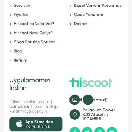
Servisler
Kişisel Verilerin Korunması
Fiyatlar
Çerez Yönetimi
Hiscoot'ta Neler Var?
Destek
Hiscoot Nasıl Çalışır?
Sıkça Sorulan Sorular
Blog
İletişim
Uygulamamızı
İndirin
[email protected]
İhtiyacınız olan scooteri
bulmak için hiscoot'ı indirip
Palladium Tower
kullanmaya başlayın.
K:33 Ataşehir/
İSTANBUL
App Store'dan
indirebilirsiniz.