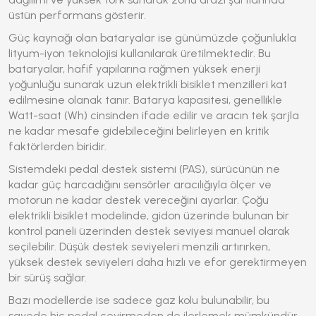
üstün performans gösterir.
Güç kaynağı olan bataryalar ise günümüzde çoğunlukla
lityum-iyon teknolojisi kullanılarak üretilmektedir. Bu
bataryalar, hafif yapılarına rağmen yüksek enerji
yoğunluğu sunarak uzun elektrikli bisiklet menzilleri kat
edilmesine olanak tanır. Batarya kapasitesi, genellikle
Watt-saat (Wh) cinsinden ifade edilir ve aracın tek şarjla
ne kadar mesafe gidebileceğini belirleyen en kritik
faktörlerden biridir.
Sistemdeki
pedal destek sistemi
(PAS), sürücünün ne
kadar güç harcadığını sensörler aracılığıyla ölçer ve
motorun ne kadar destek vereceğini ayarlar. Çoğu
elektrikli bisiklet modelinde, gidon üzerinde bulunan bir
kontrol paneli üzerinden destek seviyesi manuel olarak
seçilebilir. Düşük destek seviyeleri menzili artırırken,
yüksek destek seviyeleri daha hızlı ve efor gerektirmeyen
bir sürüş sağlar.
Bazı modellerde ise sadece gaz kolu bulunabilir, bu
sayede hiç pedal çevirmeden de ilerlemek mümkündür.