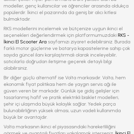
modeller, genç kullanıcılar ve öğrenciler arasında oldukça
popülerdir. İkinci el pazarında da geniş bir alıcı kitlesi
bulmaktadır.
RKS modellerini incelemek ve bütçenize uygun ikinci el
seçenekleri değerlendirmek için platformumuzdaki
RKS -
İkinci El Scooter Ara
sayfamızı ziyaret edebilirsiniz. Burada
farklı motor güçlerine ve batarya kapasitelerine sahip çok
sayıda güncel ilanı karşılaştırmalı olarak inceleyebilir,
satıcılarla doğrudan iletişime geçerek detaylı bilgi
alabilirsiniz.
Bir diğer güçlü alternatif ise Volta markasıdır. Volta, hem
ekonomik fiyat politikası hem de yaygın servis ağı ile
güven veren bir markadır. Günlük işe gidiş gelişler için
tasarlanmış hafif ve pratik elektrikli bisiklet modelleri,
şehir içi ulaşımda büyük kolaylık sağlar. Yedek parça
bulunabilirliğinin yüksek olması, uzun vadeli kullanımda
büyük bir avantajdır.
Volta markasının ikinci el piyasasındaki hareketliliğini
görmek ve avantajlı fiyatları yakalamak isterseniz,
İkinci El