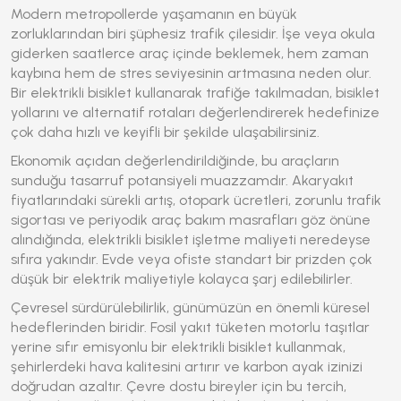
Modern metropollerde yaşamanın en büyük
zorluklarından biri şüphesiz trafik çilesidir. İşe veya okula
giderken saatlerce araç içinde beklemek, hem zaman
kaybına hem de stres seviyesinin artmasına neden olur.
Bir
elektrikli bisiklet
kullanarak trafiğe takılmadan, bisiklet
yollarını ve alternatif rotaları değerlendirerek hedefinize
çok daha hızlı ve keyifli bir şekilde ulaşabilirsiniz.
Ekonomik açıdan değerlendirildiğinde, bu araçların
sunduğu tasarruf potansiyeli muazzamdır. Akaryakıt
fiyatlarındaki sürekli artış, otopark ücretleri, zorunlu trafik
sigortası ve periyodik araç bakım masrafları göz önüne
alındığında, elektrikli bisiklet işletme maliyeti neredeyse
sıfıra yakındır. Evde veya ofiste standart bir prizden çok
düşük bir elektrik maliyetiyle kolayca şarj edilebilirler.
Çevresel sürdürülebilirlik, günümüzün en önemli küresel
hedeflerinden biridir. Fosil yakıt tüketen motorlu taşıtlar
yerine sıfır emisyonlu bir elektrikli bisiklet kullanmak,
şehirlerdeki hava kalitesini artırır ve karbon ayak izinizi
doğrudan azaltır. Çevre dostu bireyler için bu tercih,