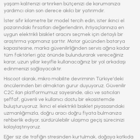
yaşam kalitenizi artırırken bütçenizi de korumanıza
yardımcı olan son derece akılcı bir yatırımdır.
İster sıfır kilometre bir model tercih edin, ister ikinci el
pazarındaki fırsatları değerlendirin, ihtiyaçlarınıza en
uygun elektrikli bisiklet aracını seçmek için detaylı bir
araştırma yapmanız şarttır. Motor gücünden batarya
kapasitesine, marka güvenilirliğinden servis ağına kadar
tüm faktörleri göz önünde bulundurarak vereceğiniz
karar, uzun yıllar keyifle kullanacağınız bir yol arkadaşı
edinmenizi sağlayacaktır.
Hiscoot olarak, mikro mobilite devriminin Türkiye'deki
öncülerinden biri olmaktan gurur duyuyoruz. Güvenilir
C2C ilan platformumuz sayesinde, alıcı ve satıcıları
şeffaf, güvenli ve kullanıcı dostu bir ekosistemde
buluşturuyoruz. İkinci el elektrikli bisiklet piyasasındaki
uzmanlığımızla, doğru aracı doğru fiyata bulmanıza
rehberlik ediyor, sürdürülebilir ulaşıma geçiş sürecinizi
kolaylaştırıyoruz.
Eğer siz de trafiğin stresinden kurtulmak, doğaya katkıda