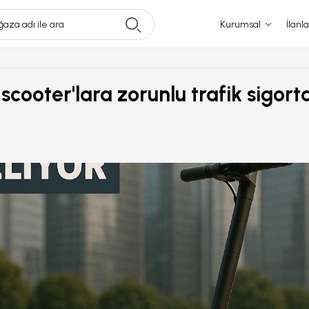
aza adı ile ara
Kurumsal
İlanla
i scooter'lara zorunlu trafik sigort