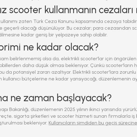
ız scooter kullanmanın cezaları 
 kullanımı zaten Türk Ceza Kanunu kapsamında cezaya tabidir
 de geçerli olacağı düşünülüyor. Bu cezalar; para cezasından sc
ilmesine kadar geniş bir yelpazeye sahip olabilir.
primi ne kadar olacak?
am belirlenmemiş olsa da, elektrikli scooter’lar için öngörülen
billerden daha düşük olması bekleniyor. Çünkü scooter’ların hız
, bu da potansiyel zararı azaltıyor.
Elektrikli scooter'lara zorunlu 
n kullanıcı bütçelerine ne kadar yansıyacağı, düzenlemenin ayr
a ne zaman başlayacak?
apı Bakanlığı, düzenlemenin 2025 yılının ikinci yarısında yürür
reçte, sigorta şirketleri ve scooter hizmeti sunan firmalarla iş bi
uşturulması bekleniyor.
Kullanıcıların şimdiden bu geçiş sürecine 