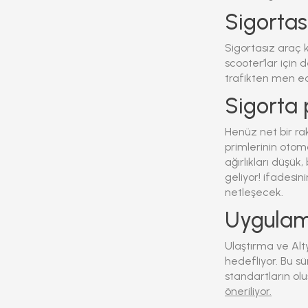
Sigortas
Sigortasız araç
scooter’lar için
trafikten men ed
Sigorta 
Henüz net bir rak
primlerinin otomo
ağırlıkları düşük
geliyor!
ifadesini
netleşecek.
Uygulam
Ulaştırma ve Alty
hedefliyor. Bu sü
standartların ol
öneriliyor.