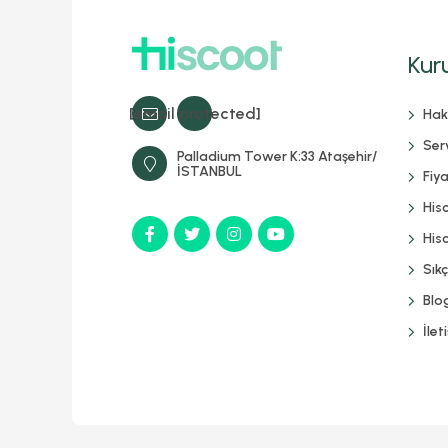
Kur
[email protected]
Hak
Serv
Palladium Tower K:33 Ataşehir/
İSTANBUL
Fiya
His
Hisc
Sık
Blo
İlet