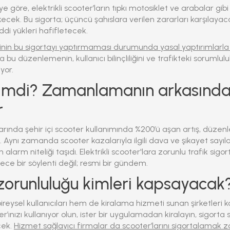
göre, elektrikli scooter’ların tıpkı motosiklet ve arabalar gibi
ecek. Bu sigorta; üçüncü şahıslara verilen zararları karşılaya
i yükleri hafifletecek.
inin bu sigortayı yaptırmaması durumunda yasal yaptırımlarla
a bu düzenlemenin, kullanıcı bilinçliliğini ve trafikteki soruml
yor.
imdi? Zamanlamanın arkasında
r
arında şehir içi scooter kullanımında %200’ü aşan artış, düzenl
 Aynı zamanda scooter kazalarıyla ilgili dava ve şikayet sayılar
n alarm niteliği taşıdı.
Elektrikli scooter'lara zorunlu trafik sigort
dece bir söylenti değil; resmi bir gündem.
zorunluluğu kimleri kapsayacak
ireysel kullanıcıları hem de kiralama hizmeti sunan şirketleri 
er’ınızı kullanıyor olun, ister bir uygulamadan kiralayın, sigorta
cek.
Hizmet sağlayıcı firmalar da scooter’larını sigortalamak 