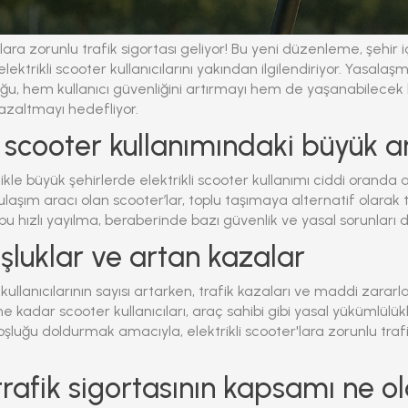
'lara zorunlu trafik sigortası geliyor!
Bu yeni düzenleme, şehir i
ektrikli scooter kullanıcılarını yakından ilgilendiriyor. Yasalaş
uğu, hem kullanıcı güvenliğini artırmayı hem de yaşanabilecek
azaltmayı hedefliyor.
li scooter kullanımındaki büyük ar
likle büyük şehirlerde
elektrikli scooter
kullanımı ciddi oranda art
ulaşım aracı olan scooter’lar, toplu taşımaya alternatif olarak
u hızlı yayılma, beraberinde bazı güvenlik ve yasal sorunları d
şluklar ve artan kazalar
kullanıcılarının sayısı artarken, trafik kazaları ve maddi zarar
e kadar scooter kullanıcıları, araç sahibi gibi yasal yükümlülük
boşluğu doldurmak amacıyla
,
elektrikli scooter'lara zorunlu traf
trafik sigortasının kapsamı ne o