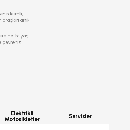
nin kurallı,
 araçları artık
ere de ihtiyaç
e çevrenizi
Elektrikli
Servisler
Motosikletler