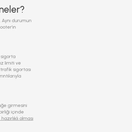
neler?
. Aynı durumun
ooter’ın
 sigorta
 limiti ve
trafik sigortası
ıntılarıyla
lüğe girmesini
rliği içinde
hazırlıklı olması