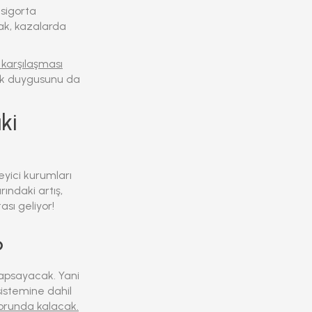
 sigorta
cak, kazalarda
 karşılaşması
uluk duygusunu da
ki
eyici kurumları
ındaki artış,
ası geliyor!
?
kapsayacak. Yani
 sistemine dahil
zorunda kalacak.