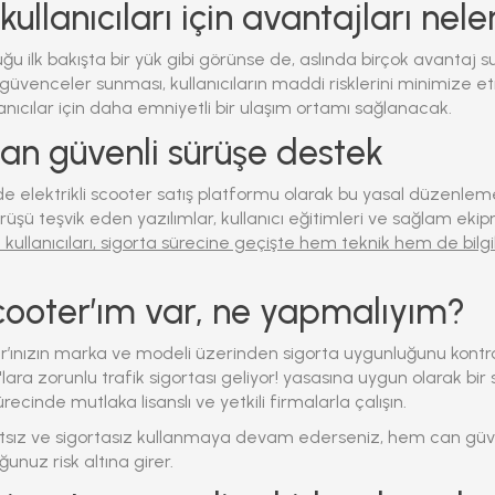
ullanıcıları için avantajları nele
ğu ilk bakışta bir yük gibi görünse de, aslında birçok avantaj s
üvenceler sunması, kullanıcıların maddi risklerini minimize etm
lanıcılar için daha emniyetli bir ulaşım ortamı sağlanacak.
tan güvenli sürüşe destek
’de elektrikli scooter satış platformu olarak bu yasal düzenleme
rüşü teşvik eden yazılımlar, kullanıcı eğitimleri ve sağlam eki
 kullanıcıları, sigorta sürecine geçişte hem teknik hem de bilgi
ooter’ım var, ne yapmalıyım?
r’ınızın marka ve modeli üzerinden sigorta uygunluğunu kontro
'lara zorunlu trafik sigortası geliyor!
yasasına uygun olarak bir s
recinde mutlaka lisanslı ve yetkili firmalarla çalışın.
yıtsız ve sigortasız kullanmaya devam ederseniz, hem can gü
unuz risk altına girer.