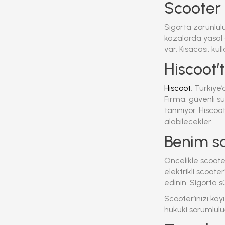
Scooter k
Sigorta zorunlulu
kazalarda yasal g
var.
Kısacası, kul
Hiscoot’
Hiscoot
, Türkiye
Firma, güvenli sü
tanınıyor.
Hiscoot
alabilecekler.
Benim sc
Öncelikle scoote
elektrikli scooter
edinin. Sigorta sü
Scooter’ınızı ka
hukuki sorumluluğ