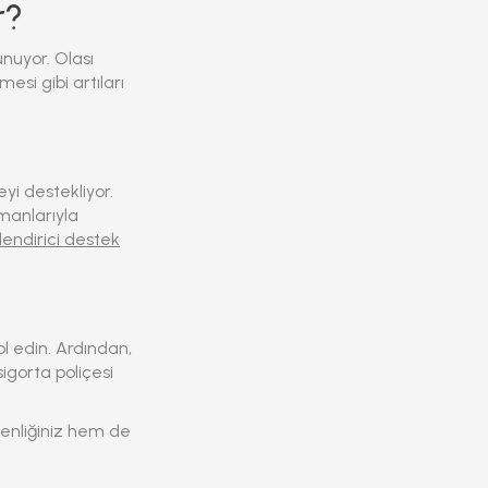
r?
unuyor. Olası
esi gibi artıları
yi destekliyor.
pmanlarıyla
lendirici destek
l edin. Ardından,
igorta poliçesi
venliğiniz hem de