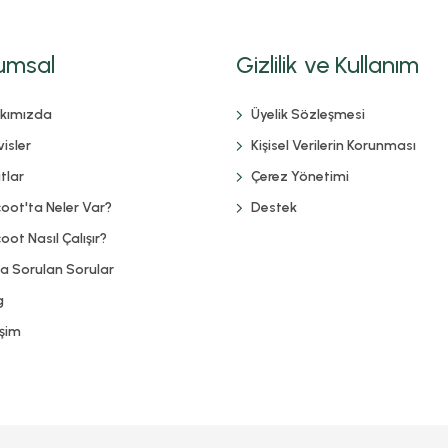
umsal
Gizlilik ve Kullanım
kımızda
Üyelik Sözleşmesi
isler
Kişisel Verilerin Korunması
tlar
Çerez Yönetimi
coot'ta Neler Var?
Destek
oot Nasıl Çalışır?
ça Sorulan Sorular
g
işim