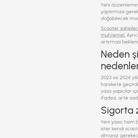
Yeni düzenlemeye 
yaptırması gerek
doğabilecek madd
Scooter sahipler
muhtemel.
Ayrıc
artırması bekleni
Neden ş
nedenle
2023 ve 2024 yıll
harekete geçirdi.
yasa yapıcılar içi
ifadesi, artık sa
Sigorta 
Yeni yasa, hem b
ister kendi scoot
olmanız gereke