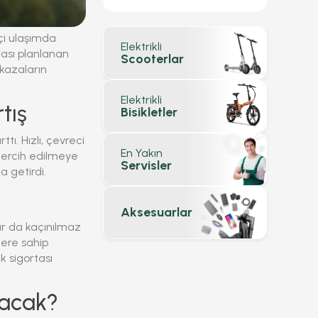
çi ulaşımda
Elektrikli
ması planlanan
Scooterlar
 kazaların
Elektrikli
tış
Bisikletler
tı. Hızlı, çevreci
En Yakın
 tercih edilmeye
Servisler
a getirdi.
Aksesuarlar
lar da kaçınılmaz
lere sahip
ik sigortası
lacak?