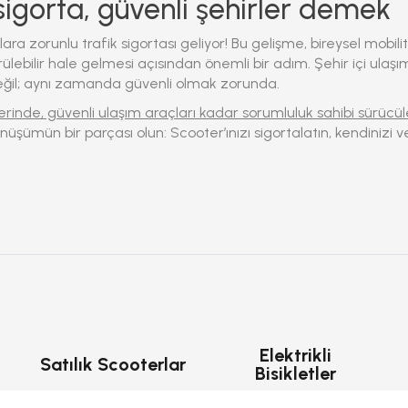
sigorta, güvenli şehirler demek
'lara zorunlu trafik sigortası geliyor!
Bu gelişme, bireysel mobilite
ülebilir hale gelmesi açısından önemli bir adım. Şehir içi ulaşım
eğil; aynı zamanda güvenli olmak zorunda.
erinde, güvenli ulaşım araçları kadar sorumluluk sahibi sürücül
üşümün bir parçası olun: Scooter’ınızı sigortalatın, kendinizi v
Elektrikli
Satılık Scooterlar
Bisikletler