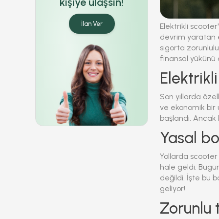
kişiye ulaşsın!
İlan Ver
Elektrikli scooter
devrim yaratan el
sigorta zorunlul
finansal yükünü 
Elektrik
Son yıllarda özel
ve ekonomik bir 
başlandı. Ancak b
Yasal bo
Yollarda scooter 
hale geldi. Bugün
değildi.
İşte bu 
geliyor!
Zorunlu 