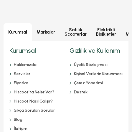
Satılık
Elektrikli
E
Kurumsal
Markalar
Scooterlar
Bisikletler
Mot
Kurumsal
Gizlilik ve Kullanım
Hakkımızda
Üyelik Sözleşmesi
Servisler
Kişisel Verilerin Korunması
Fiyatlar
Çerez Yönetimi
Hiscoot'ta Neler Var?
Destek
Hiscoot Nasıl Çalışır?
Sıkça Sorulan Sorular
Blog
İletişim