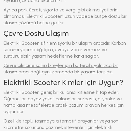
kıyasla çok daha ekonomiktir.
Ayrıca park ücreti, sigorta ve vergi gibi ek maliyetlerin
olmaması,
Elektrikli Scooter
’ı uzun vadede bütçe dostu bir
ulaşım çözümü haline getirir.
Çevre Dostu Ulaşım
Elektrikli Scooter
, sıfır emisyonlu bir ulaşım aracıdır. Karbon
salınımı yapmadığı için çevreye zarar vermez ve
sürdürülebilir yaşam hedeflerine katkı sağlar.
Çevre bilincine sahip bireyler için bu tercih, yalnızca bir
ulaşım aracı değil aynı zamanda bir yaşam tarzıdır.
Elektrikli Scooter Kimler İçin Uygun?
Elektrikli Scooter
, geniş bir kullanıcı kitlesine hitap eder.
Öğrenciler, beyaz yakalı çalışanlar, serbest çalışanlar ve
hatta kısa mesafelerde pratik çözüm arayan herkes için
uygundur.
Özellikle toplu taşımaya alternatif arayanlar veya son
kilometre sorununu çözmek isteyenler için
Elektrikli