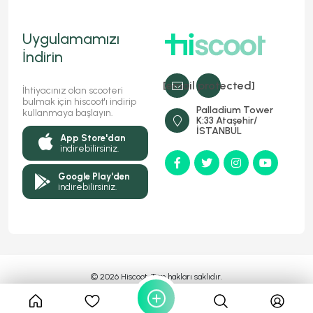
Uygulamamızı
İndirin
[email protected]
İhtiyacınız olan scooteri
bulmak için hiscoot'ı indirip
Palladium Tower
kullanmaya başlayın.
K:33 Ataşehir/
İSTANBUL
App Store'dan
indirebilirsiniz.
Google Play'den
indirebilirsiniz.
© 2026 Hiscoot, Tüm hakları saklıdır.
Bir
Markasıdır
MyFC YAZILIM