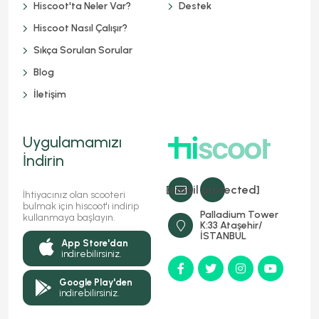
Hiscoot'ta Neler Var?
Destek
Hiscoot Nasıl Çalışır?
Sıkça Sorulan Sorular
Blog
İletişim
Uygulamamızı
İndirin
[email protected]
İhtiyacınız olan scooteri
bulmak için hiscoot'ı indirip
Palladium Tower
kullanmaya başlayın.
K:33 Ataşehir/
İSTANBUL
App Store'dan
indirebilirsiniz.
Google Play'den
indirebilirsiniz.