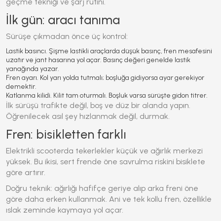
geçme tekniği ve şarj rutini.
İlk gün: aracı tanıma
Sürüşe çıkmadan önce üç kontrol:
Lastik basıncı.
Şişme lastikli araçlarda düşük basınç, fren mesafesini
uzatır ve jant hasarına yol açar. Basınç değeri genelde lastik
yanağında yazar.
Fren ayarı.
Kol yarı yolda tutmalı; boşluğa gidiyorsa ayar gerekiyor
demektir.
Katlanma kilidi.
Kilit tam oturmalı. Boşluk varsa sürüşte gidon titrer.
İlk sürüşü trafikte değil, boş ve düz bir alanda yapın.
Öğrenilecek asıl şey hızlanmak değil,
durmak
.
Fren: bisikletten farklı
Elektrikli scooterda tekerlekler küçük ve ağırlık merkezi
yüksek. Bu ikisi, sert frende öne savrulma riskini bisiklete
göre artırır.
Doğru teknik: ağırlığı hafifçe geriye alıp arka freni öne
göre daha erken kullanmak. Ani ve tek kollu fren, özellikle
ıslak zeminde kaymaya yol açar.