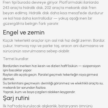
Fren tipi burada devreye giriyor. Platformdaki ilanlarda
243 araçta hidrolik disk, 202 araçta mekanik disk fren
beyan edilmiş. Hidrolik disk daha kısa mesafede durdurur
ve kol hissi daha kontrollüdür — yokuş aşağı inen bir
güzergâhta belirgin fark yaratır.
Engel ve zemin
Küçük tekerlekli araçlar için asıl risk hız değil zemin. Bordür,
çukur, tramvay rayı ve parke taş, aracın ani durmasına ve
sürücünün savrulmasına sebep olabilir.
Temel kurallar:
Bordürden inerken hızı kesin ve dizleri hafif bükün — süspansiyon
işini bacaklar yapar.
Rayları dik açıyla geçin. Paralel geçmek tekerleğin raya girmesi
demek.
Su birikintisini geçmeyin: derinliği görünmez ve elektrikli araçta su,
mekanik bir sorundan fazlası.
Yaprak, kum ve boya çizgileri ıslakken kaygandır.
Şarj rutini
İlk haftada kurulacak alışkanlık, bataryanın ömrünü