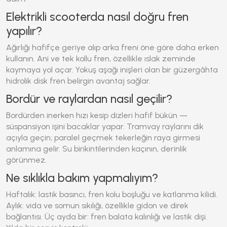
Elektrikli scooterda nasıl doğru fren
yapılır?
Ağırlığı hafifçe geriye alıp arka freni öne göre daha erken
kullanın. Ani ve tek kollu fren, özellikle ıslak zeminde
kaymaya yol açar. Yokuş aşağı inişleri olan bir güzergâhta
hidrolik disk fren belirgin avantaj sağlar.
Bordür ve raylardan nasıl geçilir?
Bordürden inerken hızı kesip dizleri hafif bükün —
süspansiyon işini bacaklar yapar. Tramvay raylarını dik
açıyla geçin; paralel geçmek tekerleğin raya girmesi
anlamına gelir. Su birikintilerinden kaçının, derinlik
görünmez.
Ne sıklıkla bakım yapmalıyım?
Haftalık: lastik basıncı, fren kolu boşluğu ve katlanma kilidi.
Aylık: vida ve somun sıkılığı, özellikle gidon ve direk
bağlantısı. Üç ayda bir: fren balata kalınlığı ve lastik dişi.