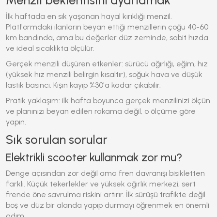
Menzil beklentisini ayarlamak
İlk haftada en sık yaşanan hayal kırıklığı menzil.
Platformdaki ilanların beyan ettiği menzillerin çoğu 40-60
km bandında, ama bu değerler düz zeminde, sabit hızda
ve ideal sıcaklıkta ölçülür.
Gerçek menzili düşüren etkenler: sürücü ağırlığı, eğim, hız
(yüksek hız menzili belirgin kısaltır), soğuk hava ve düşük
lastik basıncı. Kışın kayıp %30'a kadar çıkabilir.
Pratik yaklaşım: ilk hafta boyunca gerçek menzilinizi ölçün
ve planınızı beyan edilen rakama değil, o ölçüme göre
yapın.
Sık sorulan sorular
Elektrikli scooter kullanmak zor mu?
Denge açısından zor değil ama fren davranışı bisikletten
farklı. Küçük tekerlekler ve yüksek ağırlık merkezi, sert
frende öne savrulma riskini artırır. İlk sürüşü trafikte değil
boş ve düz bir alanda yapıp durmayı öğrenmek en önemli
adım.