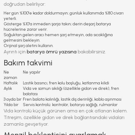
doğrudan belirliyor:
Her gün %100'e kadar doldurmayın; günlük kullanımda %80 civarı
yeterli.
Gösterge %10'a inmeden şarja takın; derin deşarj batarya
hücrelerine zarar verir.
Soğuktan gelen aracı hemen şarj etmeyin, oda sıcaklığına
gelmesini bekleyin.
Orijinal şarj aletini kullanın.
Ayrıntı için
batarya ömrü yazısına
bakabilirsiniz.
Bakım takvimi
Ne
Ne yapılır
zaman
Haftalık
Lastik basıncı, fren kolu boşluğu, katlanma kilidi
Aylık
Vida ve somun sıkılığı (özellikle gidon ve direk), fren
balatası
3 ayda bir
Fren balata kalınlığı, lastik diş derinliği, kablo aşınması
Yılda bir
Servis kontrolü: kontrolör, batarya sağlığı, rulmanlar
Vida kontrolü küçük görünen ama en çok atlanan kalem.
Titreşim, özellikle gidon ve direk bağlantısındaki vidaları
zamanla gevşetiyor.