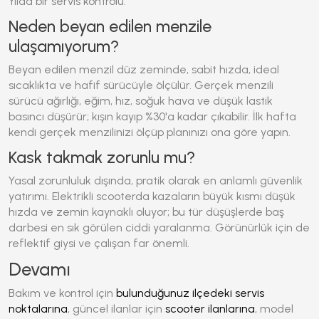
Yılda bir servis kontrolü.
Neden beyan edilen menzile
ulaşamıyorum?
Beyan edilen menzil düz zeminde, sabit hızda, ideal
sıcaklıkta ve hafif sürücüyle ölçülür. Gerçek menzili
sürücü ağırlığı, eğim, hız, soğuk hava ve düşük lastik
basıncı düşürür; kışın kayıp %30'a kadar çıkabilir. İlk hafta
kendi gerçek menzilinizi ölçüp planınızı ona göre yapın.
Kask takmak zorunlu mu?
Yasal zorunluluk dışında, pratik olarak en anlamlı güvenlik
yatırımı. Elektrikli scooterda kazaların büyük kısmı düşük
hızda ve zemin kaynaklı oluyor; bu tür düşüşlerde baş
darbesi en sık görülen ciddi yaralanma. Görünürlük için de
reflektif giysi ve çalışan far önemli.
Devamı
Bakım ve kontrol için
bulunduğunuz ilçedeki servis
noktalarına
, güncel ilanlar için
scooter ilanlarına
, model