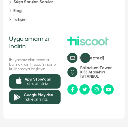
Sıkça Sorulan Sorular
Blog
İletişim
Uygulamamızı
İndirin
[email protected]
İhtiyacınız olan scooteri
bulmak için hiscoot'ı indirip
Palladium Tower
kullanmaya başlayın.
K:33 Ataşehir/
İSTANBUL
App Store'dan
indirebilirsiniz.
Google Play'den
indirebilirsiniz.