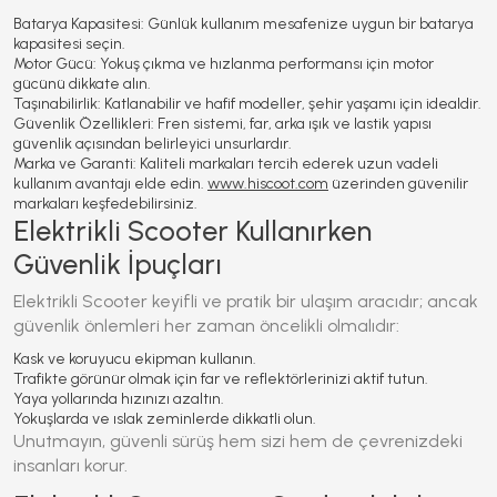
Batarya Kapasitesi:
Günlük kullanım mesafenize uygun bir batarya
kapasitesi seçin.
Motor Gücü:
Yokuş çıkma ve hızlanma performansı için motor
gücünü dikkate alın.
Taşınabilirlik:
Katlanabilir ve hafif modeller, şehir yaşamı için idealdir.
Güvenlik Özellikleri:
Fren sistemi, far, arka ışık ve lastik yapısı
güvenlik açısından belirleyici unsurlardır.
Marka ve Garanti:
Kaliteli markaları tercih ederek uzun vadeli
kullanım avantajı elde edin.
www.hiscoot.com
üzerinden güvenilir
markaları keşfedebilirsiniz.
Elektrikli Scooter Kullanırken
Güvenlik İpuçları
Elektrikli Scooter
keyifli ve pratik bir ulaşım aracıdır; ancak
güvenlik önlemleri her zaman öncelikli olmalıdır:
Kask ve koruyucu ekipman kullanın.
Trafikte görünür olmak için far ve reflektörlerinizi aktif tutun.
Yaya yollarında hızınızı azaltın.
Yokuşlarda ve ıslak zeminlerde dikkatli olun.
Unutmayın, güvenli sürüş hem sizi hem de çevrenizdeki
insanları korur.