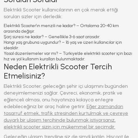
Elektrikli Scooter
kullanıcılarının en çok merak ettiği
soruları sizler için derledik:
Elektrikli Scooter’ın menzili ne kadar?
– Ortalama 20-40 km
arasında değişir.
Şarj süresi ne kadar?
– Genellikle 3-6 saat arasıdır.
Hangi yaş grubuna uygundur?
– 16 yaş ve üzeri kullanıcılar için
idealdir.
Yasal düzenlemeler var mı?
– Türkiye’de elektrikli scooter için bazı
hız ve yol kullanım kuralları bulunmaktadır.
Neden Elektrikli Scooter Tercih
Etmelisiniz?
Elektrikli Scooter
, geleceğin şehir içi ulaşımını bugünden
deneyimlemenizi sağlar. Çevreci, ekonomik, pratik ve
eğlenceli olması, onu hayatınıza kolayca entegre
edebileceğiniz bir araç haline getirir.
Eğer zamandan
tasarruf etmek, trafik stresinden kurtulmak ve çevreye
duyarlı bir ulaşım tercihinde bulunmak istiyorsanız,
elektrikli scooter sizin için mükemmel bir seçimdir.
Geleceğin ulaşım trendine siz de şimdi katılın. Hiscoot ile