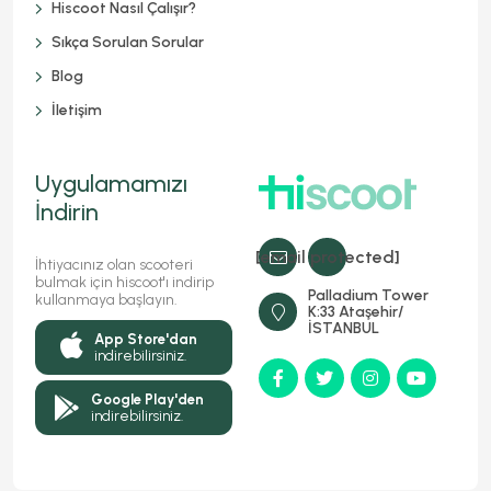
Hiscoot Nasıl Çalışır?
Sıkça Sorulan Sorular
Blog
İletişim
Uygulamamızı
İndirin
[email protected]
İhtiyacınız olan scooteri
bulmak için hiscoot'ı indirip
Palladium Tower
kullanmaya başlayın.
K:33 Ataşehir/
İSTANBUL
App Store'dan
indirebilirsiniz.
Google Play'den
indirebilirsiniz.