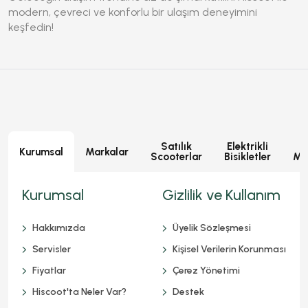
modern, çevreci ve konforlu bir ulaşım deneyimini
keşfedin!
Satılık
Elektrikli
E
Kurumsal
Markalar
Scooterlar
Bisikletler
Mot
Kurumsal
Gizlilik ve Kullanım
Hakkımızda
Üyelik Sözleşmesi
Servisler
Kişisel Verilerin Korunması
Fiyatlar
Çerez Yönetimi
Hiscoot'ta Neler Var?
Destek