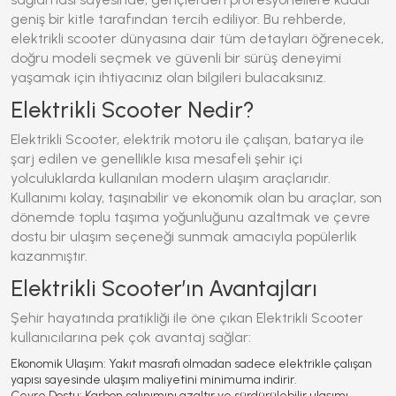
geniş bir kitle tarafından tercih ediliyor.
Bu rehberde,
elektrikli scooter dünyasına dair tüm detayları öğrenecek,
doğru modeli seçmek ve güvenli bir sürüş deneyimi
yaşamak için ihtiyacınız olan bilgileri bulacaksınız.
Elektrikli Scooter Nedir?
Elektrikli Scooter
, elektrik motoru ile çalışan, batarya ile
şarj edilen ve genellikle kısa mesafeli şehir içi
yolculuklarda kullanılan modern ulaşım araçlarıdır.
Kullanımı kolay, taşınabilir ve ekonomik olan bu araçlar, son
dönemde toplu taşıma yoğunluğunu azaltmak ve çevre
dostu bir ulaşım seçeneği sunmak amacıyla popülerlik
kazanmıştır.
Elektrikli Scooter’ın Avantajları
Şehir hayatında pratikliği ile öne çıkan
Elektrikli Scooter
kullanıcılarına pek çok avantaj sağlar:
Ekonomik Ulaşım:
Yakıt masrafı olmadan sadece elektrikle çalışan
yapısı sayesinde ulaşım maliyetini minimuma indirir.
Çevre Dostu:
Karbon salınımını azaltır ve sürdürülebilir ulaşımı