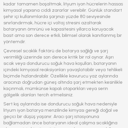
kadar tamamen boşaltmak, lityum iyon hücrelerin hassas
kimyasal yapısına ciddi zararlar verebilir. Günlük standart
şehir içi kullanımlarda şarjınızı yüzde 80 seviyesinde
sınırlandırmak, hücre içi voltaj stresini azaltarak
bataryanın ömrünü ve kapasitesini yıllarca koruyacak
basit ama son derece etkili, bilimsel olarak kanıtlanmış bir
yöntemdir.
Çevresel sıcaklık faktörü de batarya sağlığı ve şarj
verimliliği üzerinde son derece kritik bir rol oynar. Aşırı
sıcak veya dondurucu soğuk hava koşulları, bataryanın
içindeki kimyasal reaksiyonları yavaşlatabilir veya tehlikeli
biçimde hızlandırabilir. Özellikle kavurucu yaz aylarında
aracınızı doğrudan güneş altında şarj etmekten kesinlikle
kaçınmalı, mümkünse kapalı otoparkları veya serin
gölgelik alanları tercih etmelisiniz.
Sert kış aylarında ise dondurucu soğuk hava nedeniyle
lityum iyon batarya menzilinde kimyası gereği doğal ve
geçici bir düşüş yaşanır. Aracı şarj istasyonuna
bağlamadan önce bataryanın ideal çalışma sıcaklığına