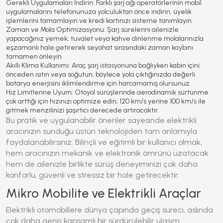
Gerekli Uygulamaları İndirin:
Farklı şarj ağı operatörlerinin mobil
uygulamalarını telefonunuza yolculuktan önce indirin, üyelik
işlemlerini tamamlayın ve kredi kartınızı sisteme tanımlayın.
Zaman ve Mola Optimizasyonu:
Şarj sürelerini ailenizle
yapacağınız yemek, tuvalet veya kahve dinlenme molalarınızla
eşzamanlı hale getirerek seyahat sırasındaki zaman kaybını
tamamen önleyin.
Akıllı Klima Kullanımı:
Araç şarj istasyonuna bağlıyken kabin içini
önceden ısıtın veya soğutun, böylece yola çıktığınızda değerli
batarya enerjisini iklimlendirme için harcamamış olursunuz.
Hız Limitlerine Uyum:
Otoyol sürüşlerinde aerodinamik sürtünme
çok arttığı için hızınızı optimize edin; 120 km/s yerine 100 km/s ile
gitmek menzilinizi şaşırtıcı derecede artıracaktır.
Bu pratik ve uygulanabilir öneriler sayesinde elektrikli
aracınızın sunduğu üstün teknolojiden tam anlamıyla
faydalanabilirsiniz. Bilinçli ve eğitimli bir kullanıcı olmak,
hem aracınızın mekanik ve elektronik ömrünü uzatacak
hem de ailenizle birlikte sürüş deneyiminizi çok daha
konforlu, güvenli ve stressiz bir hale getirecektir.
Mikro Mobilite ve Elektrikli Araçlar
Elektrikli otomobillere dünya çapında geçiş süreci, aslında
çok daha geniş kapsamlı bir sürdürülebilir ulaşım