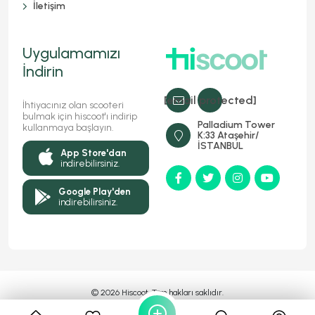
İletişim
Uygulamamızı
İndirin
[email protected]
İhtiyacınız olan scooteri
bulmak için hiscoot'ı indirip
Palladium Tower
kullanmaya başlayın.
K:33 Ataşehir/
İSTANBUL
App Store'dan
indirebilirsiniz.
Google Play'den
indirebilirsiniz.
© 2026 Hiscoot, Tüm hakları saklıdır.
Bir
Markasıdır
MyFC YAZILIM