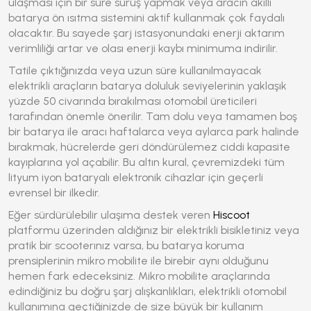
ulaşması için bir süre sürüş yapmak veya aracın akıllı
batarya ön ısıtma sistemini aktif kullanmak çok faydalı
olacaktır. Bu sayede şarj istasyonundaki enerji aktarım
verimliliği artar ve olası enerji kaybı minimuma indirilir.
Tatile çıktığınızda veya uzun süre kullanılmayacak
elektrikli araçların batarya doluluk seviyelerinin yaklaşık
yüzde 50 civarında bırakılması otomobil üreticileri
tarafından önemle önerilir. Tam dolu veya tamamen boş
bir batarya ile aracı haftalarca veya aylarca park halinde
bırakmak, hücrelerde geri döndürülemez ciddi kapasite
kayıplarına yol açabilir. Bu altın kural, çevremizdeki tüm
lityum iyon bataryalı elektronik cihazlar için geçerli
evrensel bir ilkedir.
Eğer sürdürülebilir ulaşıma destek veren
Hiscoot
platformu üzerinden aldığınız bir elektrikli bisikletiniz veya
pratik bir scooterınız varsa, bu batarya koruma
prensiplerinin mikro mobilite ile birebir aynı olduğunu
hemen fark edeceksiniz. Mikro mobilite araçlarında
edindiğiniz bu doğru şarj alışkanlıkları, elektrikli otomobil
kullanımına geçtiğinizde de size büyük bir kullanım