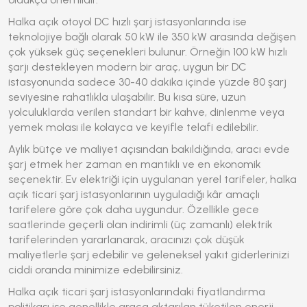
Halka açık otoyol DC hızlı şarj istasyonlarında ise
teknolojiye bağlı olarak 50 kW ile 350 kW arasında değişen
çok yüksek güç seçenekleri bulunur. Örneğin 100 kW hızlı
şarjı destekleyen modern bir araç, uygun bir DC
istasyonunda sadece 30-40 dakika içinde yüzde 80 şarj
seviyesine rahatlıkla ulaşabilir. Bu kısa süre, uzun
yolculuklarda verilen standart bir kahve, dinlenme veya
yemek molası ile kolayca ve keyifle telafi edilebilir.
Aylık bütçe ve maliyet açısından bakıldığında, aracı evde
şarj etmek her zaman en mantıklı ve en ekonomik
seçenektir. Ev elektriği için uygulanan yerel tarifeler, halka
açık ticari şarj istasyonlarının uyguladığı kâr amaçlı
tarifelere göre çok daha uygundur. Özellikle gece
saatlerinde geçerli olan indirimli (üç zamanlı) elektrik
tarifelerinden yararlanarak, aracınızı çok düşük
maliyetlerle şarj edebilir ve geleneksel yakıt giderlerinizi
ciddi oranda minimize edebilirsiniz.
Halka açık ticari şarj istasyonlarındaki fiyatlandırma
politikası ise genellikle araca aktarılan tüketilen enerji