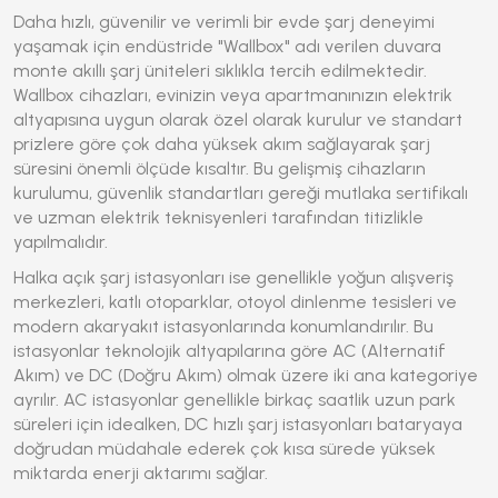
Daha hızlı, güvenilir ve verimli bir evde şarj deneyimi
yaşamak için endüstride "Wallbox" adı verilen duvara
monte akıllı şarj üniteleri sıklıkla tercih edilmektedir.
Wallbox cihazları, evinizin veya apartmanınızın elektrik
altyapısına uygun olarak özel olarak kurulur ve standart
prizlere göre çok daha yüksek akım sağlayarak şarj
süresini önemli ölçüde kısaltır. Bu gelişmiş cihazların
kurulumu, güvenlik standartları gereği mutlaka sertifikalı
ve uzman elektrik teknisyenleri tarafından titizlikle
yapılmalıdır.
Halka açık şarj istasyonları ise genellikle yoğun alışveriş
merkezleri, katlı otoparklar, otoyol dinlenme tesisleri ve
modern akaryakıt istasyonlarında konumlandırılır. Bu
istasyonlar teknolojik altyapılarına göre AC (Alternatif
Akım) ve DC (Doğru Akım) olmak üzere iki ana kategoriye
ayrılır. AC istasyonlar genellikle birkaç saatlik uzun park
süreleri için idealken, DC hızlı şarj istasyonları bataryaya
doğrudan müdahale ederek çok kısa sürede yüksek
miktarda enerji aktarımı sağlar.