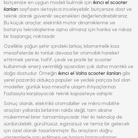
bütçenize en uygun modeli bulmak için
ikinci el scooter
ilanları
sayfasını detaylıca inceleyebilir, bütçenize dost ve
teknik olarak güvenilir seçenekleri değerlendirebilirsiniz.
Bu küçük araçlar, elektrikli motor dinamiklerine ve
batarya teknolojilerine aşina olmanız için harika ve risksiz
bir başlangıç noktasıdır.
Özellikle yoğun şehir içindeki birkaç kilometrelik kısa
mesafelerde iki tonluk devasa bir otomobili hareket
ettirmek yerine, hafif, çevik ve pratik bir scooter
kullanmak enerji verimliliği açısından çok daha mantıklı ve
doğa dostudur. Örneğin
ikinci el Volta scooter ilanları
gibi
yerel pazarda oldukça popüler ve yedek parçası bol olan
modeller, günlük kısa mesafe ulaşım ihtiyaçlarınızı
fazlasıyla karşılayacak teknik kapasiteye sahiptir.
Sonuç olarak, elektrikli otomobiller ve mikro mobilite
araçları yollarda birbirinin rakibi değil, tam aksine
mükemmel birer tamamlayıcısıdır. Her iki teknoloji de
sürdürülebilir, gürültüsüz, egzozsuz ve temiz bir gelecek
için özel olarak tasarlanmıştır. Bu araçların doğru
yöntemlerle şarj edilmesi ve hassas bataryalarının