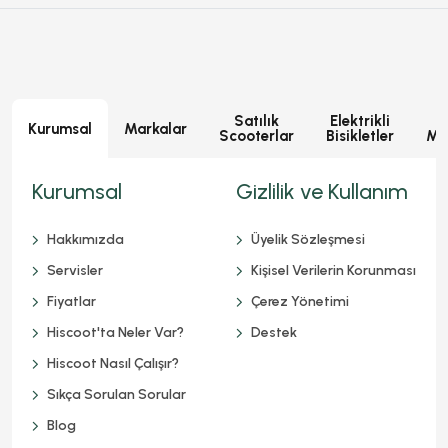
Satılık
Elektrikli
E
Kurumsal
Markalar
Scooterlar
Bisikletler
Mot
Kurumsal
Gizlilik ve Kullanım
Hakkımızda
Üyelik Sözleşmesi
Servisler
Kişisel Verilerin Korunması
Fiyatlar
Çerez Yönetimi
Hiscoot'ta Neler Var?
Destek
Hiscoot Nasıl Çalışır?
Sıkça Sorulan Sorular
Blog