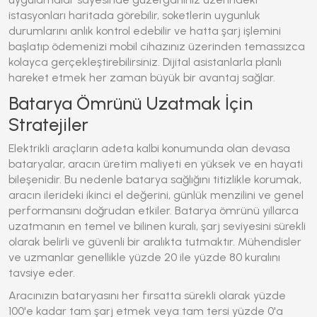
istasyonları haritada görebilir, soketlerin uygunluk
durumlarını anlık kontrol edebilir ve hatta şarj işlemini
başlatıp ödemenizi mobil cihazınız üzerinden temassızca
kolayca gerçekleştirebilirsiniz. Dijital asistanlarla planlı
hareket etmek her zaman büyük bir avantaj sağlar.
Batarya Ömrünü Uzatmak İçin
Stratejiler
Elektrikli araçların adeta kalbi konumunda olan devasa
bataryalar, aracın üretim maliyeti en yüksek ve en hayati
bileşenidir. Bu nedenle batarya sağlığını titizlikle korumak,
aracın ilerideki ikinci el değerini, günlük menzilini ve genel
performansını doğrudan etkiler. Batarya ömrünü yıllarca
uzatmanın en temel ve bilinen kuralı, şarj seviyesini sürekli
olarak belirli ve güvenli bir aralıkta tutmaktır. Mühendisler
ve uzmanlar genellikle yüzde 20 ile yüzde 80 kuralını
tavsiye eder.
Aracınızın bataryasını her fırsatta sürekli olarak yüzde
100'e kadar tam şarj etmek veya tam tersi yüzde 0'a