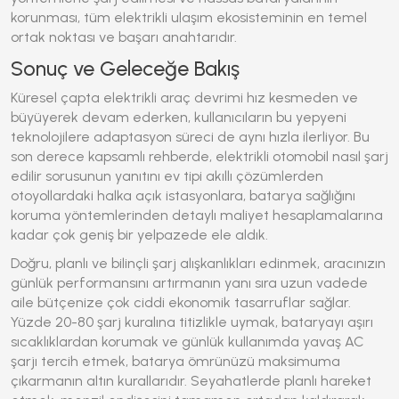
korunması, tüm elektrikli ulaşım ekosisteminin en temel
ortak noktası ve başarı anahtarıdır.
Sonuç ve Geleceğe Bakış
Küresel çapta elektrikli araç devrimi hız kesmeden ve
büyüyerek devam ederken, kullanıcıların bu yepyeni
teknolojilere adaptasyon süreci de aynı hızla ilerliyor. Bu
son derece kapsamlı rehberde,
elektrikli otomobil nasıl şarj
edilir
sorusunun yanıtını ev tipi akıllı çözümlerden
otoyollardaki halka açık istasyonlara, batarya sağlığını
koruma yöntemlerinden detaylı maliyet hesaplamalarına
kadar çok geniş bir yelpazede ele aldık.
Doğru, planlı ve bilinçli şarj alışkanlıkları edinmek, aracınızın
günlük performansını artırmanın yanı sıra uzun vadede
aile bütçenize çok ciddi ekonomik tasarruflar sağlar.
Yüzde 20-80 şarj kuralına titizlikle uymak, bataryayı aşırı
sıcaklıklardan korumak ve günlük kullanımda yavaş AC
şarjı tercih etmek, batarya ömrünüzü maksimuma
çıkarmanın altın kurallarıdır. Seyahatlerde planlı hareket