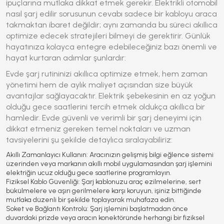
ipuçlarına mutlaka dikkat etmek gerekir.
Elektrikli otomobil
nasıl şarj edilir
sorusunun cevabı sadece bir kabloyu araca
takmaktan ibaret değildir; aynı zamanda bu süreci akıllıca
optimize edecek stratejileri bilmeyi de gerektirir. Günlük
hayatınıza kolayca entegre edebileceğiniz bazı önemli ve
hayat kurtaran adımlar şunlardır:
Evde şarj rutininizi akıllıca optimize etmek, hem zaman
yönetimi hem de aylık maliyet açısından size büyük
avantajlar sağlayacaktır. Elektrik şebekesinin en az yoğun
olduğu gece saatlerini tercih etmek oldukça akıllıca bir
hamledir. Evde güvenli ve verimli bir şarj deneyimi için
dikkat etmeniz gereken temel noktaları ve uzman
tavsiyelerini şu şekilde detaylıca sıralayabiliriz:
Akıllı Zamanlayıcı Kullanın:
Aracınızın gelişmiş bilgi eğlence sistemi
üzerinden veya markanın akıllı mobil uygulamasından şarj işlemini
elektriğin ucuz olduğu gece saatlerine programlayın.
Fiziksel Kablo Güvenliği:
Şarj kablonuzu araç ezilmelerine, sert
bükülmelere ve aşırı gerilmelere karşı koruyun, işiniz bittiğinde
mutlaka düzenli bir şekilde toplayarak muhafaza edin.
Soket ve Bağlantı Kontrolü:
Şarj işlemini başlatmadan önce
duvardaki prizde veya aracın konektöründe herhangi bir fiziksel