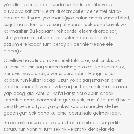
yönetimi konusunda aslında belirli bir tecrübeye ve
altyapıya sahiptir. Elektrikli otomobiller de temel olarak
benzer bir lityum iyon mantığıyla çalışır ancak kapasiteleri,
soğutma sistemleri ve şarj altyapıları çok daha büyük ve
karmaşıktır. Bu kapsamlı rehberde, elektrikli araç şarj
istasyonlarının çalışma prensiplerinden ev tipi akıllı
çözümlere kadar tüm detayları derinlemesine ele
alacağız.
Özellikle hayatında ilk kez elektrikli araç sahibi olacak
kullanıcılar için şarj süreci başlangıçta oldukça karmaşık,
zorlayıcı veya endişe verici görünebilir. Hangi tip şarj
kablosunun kullanılacağı, uzun yolda şarj istasyonlarının
nasıl bulunacağı veya evde şarj ünitesi kurulumunun nasıl
yapılacağı gibi konular kafa karıştırıcı olabilir. Ancak
kesinlikle endişelenmenize gerek yok, çünkü teknoloji hızla
geliştikçe ve altyapı yaygınlaştıkça bu süreçler de her
geçen gün çok daha kullanıcı dostu hale gelmektedir.
Bu detaylı makalede,
elektrikli otomobil nasıl şarj edilir
sorusunun yanıtını tüm teknik ve pratik detaylarıyla