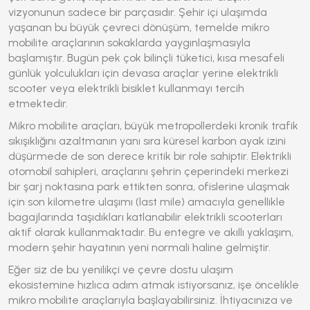
vizyonunun sadece bir parçasıdır. Şehir içi ulaşımda
yaşanan bu büyük çevreci dönüşüm, temelde mikro
mobilite araçlarının sokaklarda yaygınlaşmasıyla
başlamıştır. Bugün pek çok bilinçli tüketici, kısa mesafeli
günlük yolculukları için devasa araçlar yerine elektrikli
scooter veya elektrikli bisiklet kullanmayı tercih
etmektedir.
Mikro mobilite araçları, büyük metropollerdeki kronik trafik
sıkışıklığını azaltmanın yanı sıra küresel karbon ayak izini
düşürmede de son derece kritik bir role sahiptir. Elektrikli
otomobil sahipleri, araçlarını şehrin çeperindeki merkezi
bir şarj noktasına park ettikten sonra, ofislerine ulaşmak
için son kilometre ulaşımı (last mile) amacıyla genellikle
bagajlarında taşıdıkları katlanabilir elektrikli scooterları
aktif olarak kullanmaktadır. Bu entegre ve akıllı yaklaşım,
modern şehir hayatının yeni normali haline gelmiştir.
Eğer siz de bu yenilikçi ve çevre dostu ulaşım
ekosistemine hızlıca adım atmak istiyorsanız, işe öncelikle
mikro mobilite araçlarıyla başlayabilirsiniz. İhtiyacınıza ve