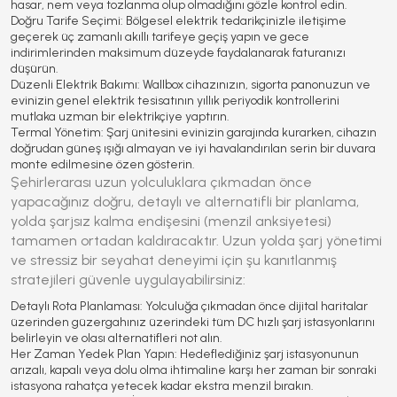
hasar, nem veya tozlanma olup olmadığını gözle kontrol edin.
Doğru Tarife Seçimi:
Bölgesel elektrik tedarikçinizle iletişime
geçerek üç zamanlı akıllı tarifeye geçiş yapın ve gece
indirimlerinden maksimum düzeyde faydalanarak faturanızı
düşürün.
Düzenli Elektrik Bakımı:
Wallbox cihazınızın, sigorta panonuzun ve
evinizin genel elektrik tesisatının yıllık periyodik kontrollerini
mutlaka uzman bir elektrikçiye yaptırın.
Termal Yönetim:
Şarj ünitesini evinizin garajında kurarken, cihazın
doğrudan güneş ışığı almayan ve iyi havalandırılan serin bir duvara
monte edilmesine özen gösterin.
Şehirlerarası uzun yolculuklara çıkmadan önce
yapacağınız doğru, detaylı ve alternatifli bir planlama,
yolda şarjsız kalma endişesini (menzil anksiyetesi)
tamamen ortadan kaldıracaktır. Uzun yolda şarj yönetimi
ve stressiz bir seyahat deneyimi için şu kanıtlanmış
stratejileri güvenle uygulayabilirsiniz:
Detaylı Rota Planlaması:
Yolculuğa çıkmadan önce dijital haritalar
üzerinden güzergahınız üzerindeki tüm DC hızlı şarj istasyonlarını
belirleyin ve olası alternatifleri not alın.
Her Zaman Yedek Plan Yapın:
Hedeflediğiniz şarj istasyonunun
arızalı, kapalı veya dolu olma ihtimaline karşı her zaman bir sonraki
istasyona rahatça yetecek kadar ekstra menzil bırakın.