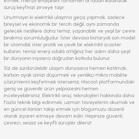
etmek, menzil endişesini tamamen ortadan kaldırarak
sürüş keyfinizi zirveye taşır.
Unutmayın ki elektrikli ulaşıma geçiş yapmak, sadece
bireysel ve ekonomik bir tercih değil, aynı zamanda
gelecek nesillere daha temiz, yaşanabilir ve yeşil bir çevre
bırakma sorumluluğudur. İster devasa bataryalı son model
bir otomobil, ister pratik ve çevik bir elektrikli scooter
kullanın; temiz enerji odaklı attığınız her adım daha yeşil
bir dünyanın inşasına doğrudan katkıda bulunur.
Siz de sürdürülebilir ulaşım dünyasına hemen katılmak,
karbon ayak izinizi düşürmek ve yenilikçi mikro mobilite
çözümlerini keşfetmek isterseniz, Hiscoot platformundaki
geniş ve güvenilir ürün yelpazesini hemen
inceleyebilirsiniz. Elektrikli araç teknolojileri hakkında daha
fazla teknik bilgi edinmek, uzman tavsiyelerini okumak ve
en güncel ilanları takip etmek için blogumuzu düzenli
olarak ziyaret etmeye devam edin. Hepinize güvenli,
çevreci, sessiz ve keyifli sürüşler dileriz!