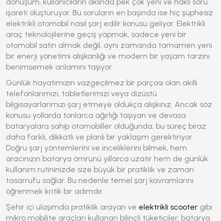
dönüşüm, kullanıcıların aklında pek çok yeni ve haklı soru
işareti oluşturuyor. Bu soruların en başında ise hiç şüphesiz
elektrikli otomobil nasıl şarj edilir
konusu geliyor. Elektrikli
araç teknolojilerine geçiş yapmak, sadece yeni bir
otomobil satın almak değil, aynı zamanda tamamen yeni
bir enerji yönetimi alışkanlığı ve modern bir yaşam tarzını
benimsemek anlamını taşıyor.
Günlük hayatımızın vazgeçilmez bir parçası olan akıllı
telefonlarımızı, tabletlerimizi veya dizüstü
bilgisayarlarımızı şarj etmeye oldukça alışkınız. Ancak söz
konusu yollarda tonlarca ağırlığı taşıyan ve devasa
bataryalara sahip otomobiller olduğunda, bu süreç biraz
daha farklı, dikkatli ve planlı bir yaklaşım gerektiriyor.
Doğru şarj yöntemlerini ve inceliklerini bilmek, hem
aracınızın batarya ömrünü yıllarca uzatır hem de günlük
kullanım rutininizde size büyük bir pratiklik ve zaman
tasarrufu sağlar. Bu nedenle temel şarj kavramlarını
öğrenmek kritik bir adımdır.
Şehir içi ulaşımda pratiklik arayan ve
elektrikli scooter
gibi
mikro mobilite araçları kullanan bilinçli tüketiciler, batarya