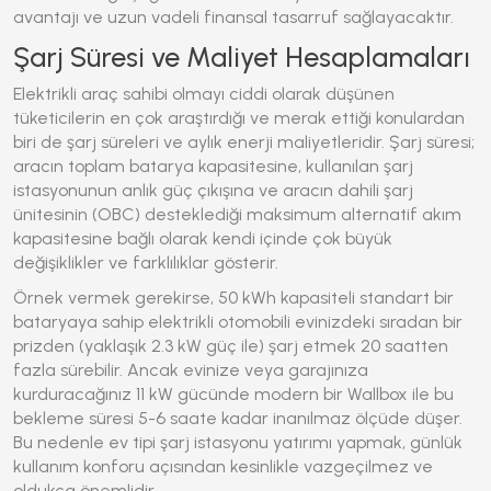
avantajı ve uzun vadeli finansal tasarruf sağlayacaktır.
Şarj Süresi ve Maliyet Hesaplamaları
Elektrikli araç sahibi olmayı ciddi olarak düşünen
tüketicilerin en çok araştırdığı ve merak ettiği konulardan
biri de şarj süreleri ve aylık enerji maliyetleridir. Şarj süresi;
aracın toplam batarya kapasitesine, kullanılan şarj
istasyonunun anlık güç çıkışına ve aracın dahili şarj
ünitesinin (OBC) desteklediği maksimum alternatif akım
kapasitesine bağlı olarak kendi içinde çok büyük
değişiklikler ve farklılıklar gösterir.
Örnek vermek gerekirse, 50 kWh kapasiteli standart bir
bataryaya sahip elektrikli otomobili evinizdeki sıradan bir
prizden (yaklaşık 2.3 kW güç ile) şarj etmek 20 saatten
fazla sürebilir. Ancak evinize veya garajınıza
kurduracağınız 11 kW gücünde modern bir Wallbox ile bu
bekleme süresi 5-6 saate kadar inanılmaz ölçüde düşer.
Bu nedenle ev tipi şarj istasyonu yatırımı yapmak, günlük
kullanım konforu açısından kesinlikle vazgeçilmez ve
oldukça önemlidir.