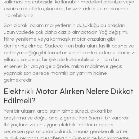
kalkması da cabasıdır; katlanabilir modelleri ofisinize veya
evinize rahatlıkla çıkarabilir, hırsızlık riskini de minimuma
indirebilirsiniz.
Son olarak, bakım maliyetlerinin düşüklüğü bu araçları
uzun vadede çok daha cazip kılmaktadır. Yağ değişimi,
filtre yenileme veya karmaşık motor arızaları gibi
dertleriniz olmaz. Sadece fren balataları, lastik basıncı ve
batarya sağlığı
gibi temel unsurları kontrol ederek aracınızı
yıllarca sorunsuz bir şekilde kullanabilirsiniz. Tüm bu
etkenler bir araya geldiğinde, mikro mobiliteye geçiş
yapmak son derece mantıklı bir yatırım haline
gelmektedir.
Elektrikli Motor Alırken Nelere Dikkat
Edilmeli?
Yeni bir ulaşım aracı satın alma süreci, dikkatli bir
araştırma ve doğru analiz gerektiren önemli bir karardır.
İhtiyaçlarınıza en uygun
elektrikli motor
modelini
seçerken göz önünde bulundurmanız gereken ilk kriter,
günlük seyahat mesafenizdir. Gün içinde kaç kilometre