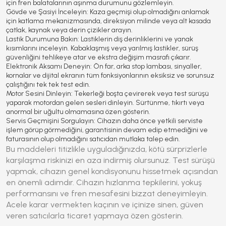
için fren balatalarının aşınma durumunu gözlemleyin.
Gövde ve Şasiyi İnceleyin:
Kaza geçmişi olup olmadığını anlamak
için katlama mekanizmasında, direksiyon milinde veya alt kasada
çatlak, kaynak veya derin çizikler arayın.
Lastik Durumuna Bakın:
Lastiklerin diş derinliklerini ve yanak
kısımlarını inceleyin. Kabaklaşmış veya yarılmış lastikler, sürüş
güvenliğini tehlikeye atar ve ekstra değişim masrafı çıkarır.
Elektronik Aksamı Deneyin:
Ön far, arka stop lambası, sinyaller,
kornalar ve dijital ekranın tüm fonksiyonlarının eksiksiz ve sorunsuz
çalıştığını tek tek test edin.
Motor Sesini Dinleyin:
Tekerleği boşta çevirerek veya test sürüşü
yaparak motordan gelen sesleri dinleyin. Sürtünme, tıkırtı veya
anormal bir uğultu olmamasına özen gösterin.
Servis Geçmişini Sorgulayın:
Cihazın daha önce yetkili serviste
işlem görüp görmediğini, garantisinin devam edip etmediğini ve
faturasının olup olmadığını satıcıdan mutlaka talep edin.
Bu maddeleri titizlikle uyguladığınızda, kötü sürprizlerle
karşılaşma riskinizi en aza indirmiş olursunuz. Test sürüşü
yapmak, cihazın genel kondisyonunu hissetmek açısından
en önemli adımdır. Cihazın hızlanma tepkilerini, yokuş
performansını ve fren mesafesini bizzat deneyimleyin.
Acele karar vermekten kaçının ve içinize sinen, güven
veren satıcılarla ticaret yapmaya özen gösterin.