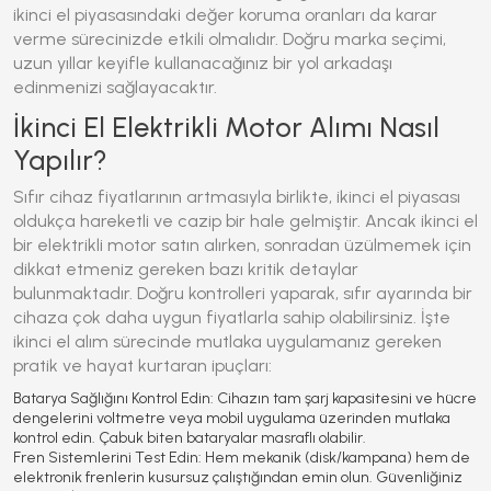
ikinci el piyasasındaki değer koruma oranları da karar
verme sürecinizde etkili olmalıdır. Doğru marka seçimi,
uzun yıllar keyifle kullanacağınız bir yol arkadaşı
edinmenizi sağlayacaktır.
İkinci El Elektrikli Motor Alımı Nasıl
Yapılır?
Sıfır cihaz fiyatlarının artmasıyla birlikte, ikinci el piyasası
oldukça hareketli ve cazip bir hale gelmiştir. Ancak ikinci el
bir
elektrikli motor
satın alırken, sonradan üzülmemek için
dikkat etmeniz gereken bazı kritik detaylar
bulunmaktadır. Doğru kontrolleri yaparak, sıfır ayarında bir
cihaza çok daha uygun fiyatlarla sahip olabilirsiniz. İşte
ikinci el alım sürecinde mutlaka uygulamanız gereken
pratik ve hayat kurtaran ipuçları:
Batarya Sağlığını Kontrol Edin:
Cihazın tam şarj kapasitesini ve hücre
dengelerini voltmetre veya mobil uygulama üzerinden mutlaka
kontrol edin. Çabuk biten bataryalar masraflı olabilir.
Fren Sistemlerini Test Edin:
Hem mekanik (disk/kampana) hem de
elektronik frenlerin kusursuz çalıştığından emin olun. Güvenliğiniz