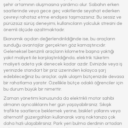
şehir ortamının oluşmasına yardımcı olur. Sabahın erken
saatlerinde veya gece geç vakitlerde seyahat ederken
çevreyi rahatsız etme endişesi taşımazsınız. Bu sessiz ve
pürüzsüz sürüş deneyimi, kullanıcıların yolculuk stresini de
önemli ölçüde azaltmaktadır.
Ekonomik açıdan değerlendirildiğinde ise, bu araçların
sunduğu avantajlar gerçekten göz kamaştırıcıdır.
Geleneksel benzinli araçların kilometre başına yaktığı
yakıt maliyeti ile karşılaştırıldığında, elektrik tüketim
maliyeti adeta yok denecek kadar azdır. Evinizde veya iş
yerinizde standart bir priz üzerinden kolayca şarj
edebileceğiniz bu araçlar, aylık ulaşım bütçenizde devasa
bir rahatlama yaratır. Özellikle bütçe odaklı öğrenciler için
bu durum büyük bir nimettir.
Zaman yönetimi konusunda da
elektrikli motor
sahibi
olmanın ayrıcalıklarını her gün yaşayabilirsiniz. Sıkışık
trafikte saatlerce beklemek yerine, bisiklet yollarını veya
alternatif güzergahları kullanarak varış noktanıza çok
daha hızlı ulaşabilirsiniz. Park yeri bulma derdinin ortadan