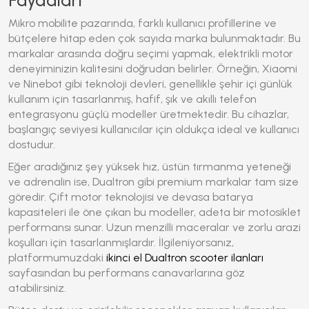
Faydaları
Mikro mobilite pazarında, farklı kullanıcı profillerine ve
bütçelere hitap eden çok sayıda marka bulunmaktadır. Bu
markalar arasında doğru seçimi yapmak,
elektrikli motor
deneyiminizin kalitesini doğrudan belirler. Örneğin, Xiaomi
ve Ninebot gibi teknoloji devleri, genellikle şehir içi günlük
kullanım için tasarlanmış, hafif, şık ve akıllı telefon
entegrasyonu güçlü modeller üretmektedir. Bu cihazlar,
başlangıç seviyesi kullanıcılar için oldukça ideal ve kullanıcı
dostudur.
Eğer aradığınız şey yüksek hız, üstün tırmanma yeteneği
ve adrenalin ise, Dualtron gibi premium markalar tam size
göredir. Çift motor teknolojisi ve devasa batarya
kapasiteleri ile öne çıkan bu modeller, adeta bir motosiklet
performansı sunar. Uzun menzilli maceralar ve zorlu arazi
koşulları için tasarlanmışlardır. İlgileniyorsanız,
platformumuzdaki
ikinci el Dualtron scooter ilanları
sayfasından bu performans canavarlarına göz
atabilirsiniz.