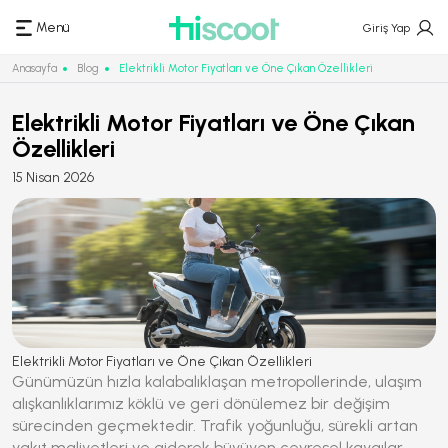
Menü
Giriş Yap
Anasayfa
Blog
Elektrikli Motor Fiyatları ve Öne Çıkan Özellikleri
Elektrikli Motor Fiyatları ve Öne Çıkan
Özellikleri
15 Nisan 2026
Elektrikli Motor Fiyatları ve Öne Çıkan Özellikleri
Günümüzün hızla kalabalıklaşan metropollerinde, ulaşım
alışkanlıklarımız köklü ve geri dönülemez bir değişim
sürecinden geçmektedir. Trafik yoğunluğu, sürekli artan
yakıt maliyetleri ve giderek büyüyen çevresel kaygılar,