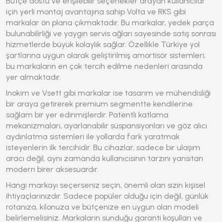
Bütçe dostu ve erişilebilir seçenekler arayan kullanıcılar
için yerli montaj avantajına sahip Volta ve RKS gibi
markalar ön plana çıkmaktadır. Bu markalar, yedek parça
bulunabilirliği ve yaygın servis ağları sayesinde satış sonrası
hizmetlerde büyük kolaylık sağlar. Özellikle Türkiye yol
şartlarına uygun olarak geliştirilmiş amortisör sistemleri,
bu markaların en çok tercih edilme nedenleri arasında
yer almaktadır.
Inokim ve Vsett gibi markalar ise tasarım ve mühendisliği
bir araya getirerek premium segmentte kendilerine
sağlam bir yer edinmişlerdir. Patentli katlama
mekanizmaları, ayarlanabilir süspansiyonları ve göz alıcı
aydınlatma sistemleri ile yollarda fark yaratmak
isteyenlerin ilk tercihidir. Bu cihazlar, sadece bir ulaşım
aracı değil, aynı zamanda kullanıcısının tarzını yansıtan
modern birer aksesuardır.
Hangi markayı seçerseniz seçin, önemli olan sizin kişisel
ihtiyaçlarınızdır. Sadece popüler olduğu için değil, günlük
rotanıza, kilonuza ve bütçenize en uygun olan modeli
belirlemelisiniz. Markaların sunduğu garanti koşulları ve