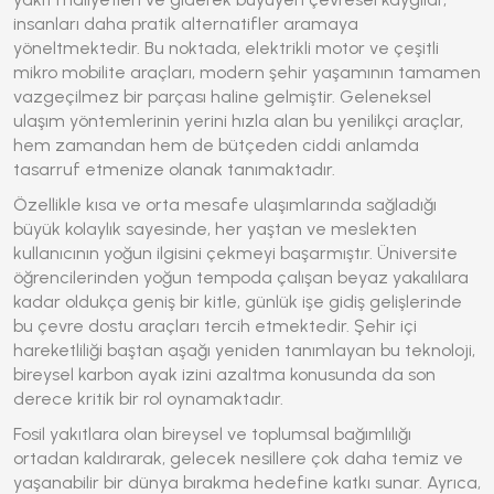
insanları daha pratik alternatifler aramaya
yöneltmektedir. Bu noktada,
elektrikli motor
ve çeşitli
mikro mobilite araçları, modern şehir yaşamının tamamen
vazgeçilmez bir parçası haline gelmiştir. Geleneksel
ulaşım yöntemlerinin yerini hızla alan bu yenilikçi araçlar,
hem zamandan hem de bütçeden ciddi anlamda
tasarruf etmenize olanak tanımaktadır.
Özellikle kısa ve orta mesafe ulaşımlarında sağladığı
büyük kolaylık sayesinde, her yaştan ve meslekten
kullanıcının yoğun ilgisini çekmeyi başarmıştır. Üniversite
öğrencilerinden yoğun tempoda çalışan beyaz yakalılara
kadar oldukça geniş bir kitle, günlük işe gidiş gelişlerinde
bu çevre dostu araçları tercih etmektedir. Şehir içi
hareketliliği baştan aşağı yeniden tanımlayan bu teknoloji,
bireysel karbon ayak izini azaltma konusunda da son
derece kritik bir rol oynamaktadır.
Fosil yakıtlara olan bireysel ve toplumsal bağımlılığı
ortadan kaldırarak, gelecek nesillere çok daha temiz ve
yaşanabilir bir dünya bırakma hedefine katkı sunar. Ayrıca,