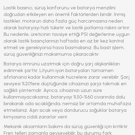
Lastik basıncı, sürüş konforunu ve batarya menzilini
doğrudan etkileyen en önemli faktörlerden biridir. İnmiş
lastikler, motorun daha fazla güç harcamasına neden
olarak bataryayı hızlı tüketir ve lastik patlama riskini artırır.
Bu nedenle, üreticinin tavsiye ettiği PSI değerlerine uygun
olarak lastik basınçlarınızı haftada en az bir kez kontrol
etmeli ve gerekiyorsa hava basmalısınız. Bu basit işlem,
sürüş güvenliğinizi maksimuma çıkaracaktır.
Batarya ömrünü uzatmak için doğru şarj alışkanlıkları
edinmek şarttır. Lityum iyon bataryaları tamamen
sıfırlanana kadar kullanmak hücrelere zarar verebilir. Şarj
seviyesi %20'lere düştüğünde cihazınızı şarja takmak en
sağlıklı yöntemdir. Ayrıca, cihazınızı uzun süre
kullanmayacaksanız, bataryayı %50-%60 civarında dolu
bırakarak oda sıcaklığında, nemsiz bir ortamda muhafaza
etmelisiniz. Aşırı sıcak veya dondurucu soğuklar batarya
kimyasına ciddi zararlar verir.
Mekanik aksamların bakımı da sürüş güvenliği için kritiktir.
Fren telleri zamanla gevşeyebilir, bu durumu fark