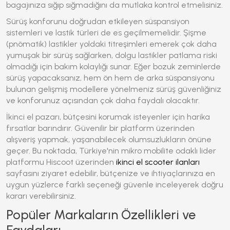
bagajınıza sığıp sığmadığını da mutlaka kontrol etmelisiniz.
Sürüş konforunu doğrudan etkileyen süspansiyon
sistemleri ve lastik türleri de es geçilmemelidir. Şişme
(pnömatik) lastikler yoldaki titreşimleri emerek çok daha
yumuşak bir sürüş sağlarken, dolgu lastikler patlama riski
olmadığı için bakım kolaylığı sunar. Eğer bozuk zeminlerde
sürüş yapacaksanız, hem ön hem de arka süspansiyonu
bulunan gelişmiş modellere yönelmeniz sürüş güvenliğiniz
ve konforunuz açısından çok daha faydalı olacaktır.
İkinci el pazarı, bütçesini korumak isteyenler için harika
fırsatlar barındırır. Güvenilir bir platform üzerinden
alışveriş yapmak, yaşanabilecek olumsuzlukların önüne
geçer. Bu noktada, Türkiye'nin mikro mobilite odaklı lider
platformu Hiscoot üzerinden
ikinci el scooter ilanları
sayfasını ziyaret edebilir, bütçenize ve ihtiyaçlarınıza en
uygun yüzlerce farklı seçeneği güvenle inceleyerek doğru
kararı verebilirsiniz.
Popüler Markaların Özellikleri ve