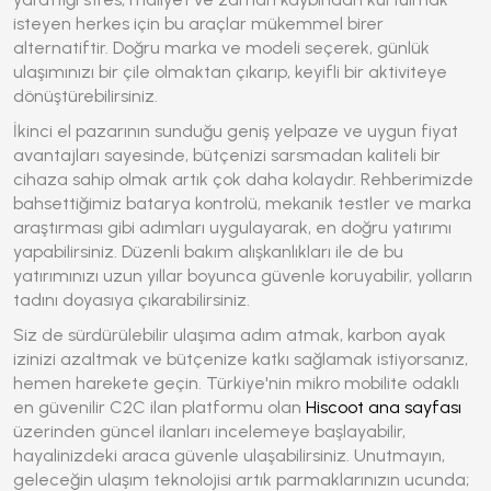
isteyen herkes için bu araçlar mükemmel birer
alternatiftir. Doğru marka ve modeli seçerek, günlük
ulaşımınızı bir çile olmaktan çıkarıp, keyifli bir aktiviteye
dönüştürebilirsiniz.
İkinci el pazarının sunduğu geniş yelpaze ve uygun fiyat
avantajları sayesinde, bütçenizi sarsmadan kaliteli bir
cihaza sahip olmak artık çok daha kolaydır. Rehberimizde
bahsettiğimiz batarya kontrolü, mekanik testler ve marka
araştırması gibi adımları uygulayarak, en doğru yatırımı
yapabilirsiniz. Düzenli bakım alışkanlıkları ile de bu
yatırımınızı uzun yıllar boyunca güvenle koruyabilir, yolların
tadını doyasıya çıkarabilirsiniz.
Siz de sürdürülebilir ulaşıma adım atmak, karbon ayak
izinizi azaltmak ve bütçenize katkı sağlamak istiyorsanız,
hemen harekete geçin. Türkiye'nin mikro mobilite odaklı
en güvenilir C2C ilan platformu olan
Hiscoot ana sayfası
üzerinden güncel ilanları incelemeye başlayabilir,
hayalinizdeki araca güvenle ulaşabilirsiniz. Unutmayın,
geleceğin ulaşım teknolojisi artık parmaklarınızın ucunda;