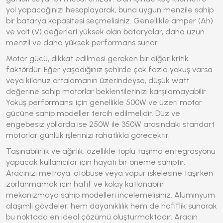
yol yapacağınızı hesaplayarak, buna uygun menzile sahip
bir batarya kapasitesi seçmelisiniz. Genellikle amper (Ah)
ve volt (V) değerleri yüksek olan bataryalar, daha uzun
menzil ve daha yüksek performans sunar.
Motor gücü, dikkat edilmesi gereken bir diğer kritik
faktördür. Eğer yaşadığınız şehirde çok fazla yokuş varsa
veya kilonuz ortalamanın üzerindeyse, düşük watt
değerine sahip motorlar beklentilerinizi karşılamayabilir.
Yokuş performansı için genellikle 500W ve üzeri motor
gücüne sahip modeller tercih edilmelidir. Düz ve
engebesiz yollarda ise 250W ile 350W arasındaki standart
motorlar günlük işlerinizi rahatlıkla görecektir.
Taşınabilirlik ve ağırlık, özellikle toplu taşıma entegrasyonu
yapacak kullanıcılar için hayati bir öneme sahiptir.
Aracınızı metroya, otobüse veya vapur iskelesine taşırken
zorlanmamak için hafif ve kolay katlanabilir
mekanizmaya sahip modelleri incelemelisiniz. Alüminyum
alaşımlı gövdeler, hem dayanıklılık hem de hafiflik sunarak
bu noktada en ideal çözümü oluşturmaktadır. Aracın