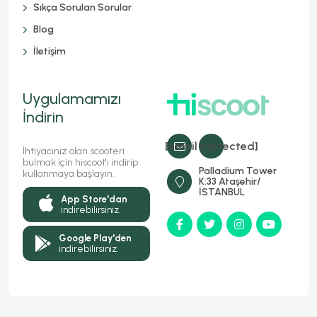
Sıkça Sorulan Sorular
Blog
İletişim
Uygulamamızı
İndirin
[email protected]
İhtiyacınız olan scooteri
bulmak için hiscoot'ı indirip
Palladium Tower
kullanmaya başlayın.
K:33 Ataşehir/
İSTANBUL
App Store'dan
indirebilirsiniz.
Google Play'den
indirebilirsiniz.