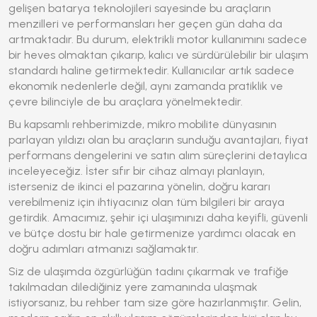
gelişen batarya teknolojileri sayesinde bu araçların
menzilleri ve performansları her geçen gün daha da
artmaktadır. Bu durum,
elektrikli motor
kullanımını sadece
bir heves olmaktan çıkarıp, kalıcı ve sürdürülebilir bir ulaşım
standardı haline getirmektedir. Kullanıcılar artık sadece
ekonomik nedenlerle değil, aynı zamanda pratiklik ve
çevre bilinciyle de bu araçlara yönelmektedir.
Bu kapsamlı rehberimizde, mikro mobilite dünyasının
parlayan yıldızı olan bu araçların sunduğu avantajları, fiyat
performans dengelerini ve satın alım süreçlerini detaylıca
inceleyeceğiz. İster sıfır bir cihaz almayı planlayın,
isterseniz de ikinci el pazarına yönelin, doğru kararı
verebilmeniz için ihtiyacınız olan tüm bilgileri bir araya
getirdik. Amacımız, şehir içi ulaşımınızı daha keyifli, güvenli
ve bütçe dostu bir hale getirmenize yardımcı olacak en
doğru adımları atmanızı sağlamaktır.
Siz de ulaşımda özgürlüğün tadını çıkarmak ve trafiğe
takılmadan dilediğiniz yere zamanında ulaşmak
istiyorsanız, bu rehber tam size göre hazırlanmıştır. Gelin,