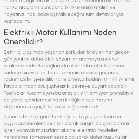
modern çağın en akıllı ulaşım çözümlerinden biri olan bu
harika araçların dünyasına birlikte adım atalım ve
hayatınızı nasıl kolaylaştırabileceğini tüm detaylarıyla
keşfedelim.
Elektrikli Motor Kullanımı Neden
Önemlidir?
Şehir içi ulaşımda yaşanan zorluklar, bireyleri her geçen
gün yeni ve daha etkili çözümler aramaya mecbur
bırakmaktadır. Bu bağlamda
elektrikli motor
kullanımı,
sadece bireysel bir tercih olmanın ötesine geçerek,
toplumsal bir gereklilik halini almaya başlamıştır. En önemli
faydalarından biri, şüphesiz ki çevreye duyarlı yapısıdır.
Fosil yakıt tüketmeyen bu araçlar, sıfır emisyon prensibiyle
çalışarak şehirlerdeki hava kirliliğinin azalmasına
doğrudan ve güçlü bir katkı sağlamaktadır.
Bununla birlikte, gürültü kirliliği de büyük şehirlerin en
büyük problemlerinden biri olarak karşımıza çıkmaktadır.
İçten yanmalı motorların aksine, elektrikli modeller
neredeyse tamamen sessiz çalışarak daha huzurlu bir