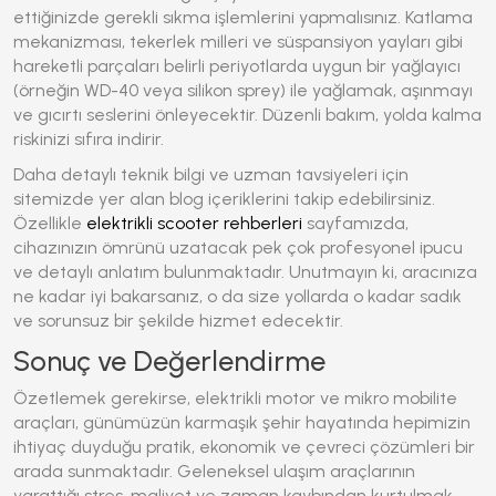
ettiğinizde gerekli sıkma işlemlerini yapmalısınız. Katlama
mekanizması, tekerlek milleri ve süspansiyon yayları gibi
hareketli parçaları belirli periyotlarda uygun bir yağlayıcı
(örneğin WD-40 veya silikon sprey) ile yağlamak, aşınmayı
ve gıcırtı seslerini önleyecektir. Düzenli bakım, yolda kalma
riskinizi sıfıra indirir.
Daha detaylı teknik bilgi ve uzman tavsiyeleri için
sitemizde yer alan blog içeriklerini takip edebilirsiniz.
Özellikle
elektrikli scooter rehberleri
sayfamızda,
cihazınızın ömrünü uzatacak pek çok profesyonel ipucu
ve detaylı anlatım bulunmaktadır. Unutmayın ki, aracınıza
ne kadar iyi bakarsanız, o da size yollarda o kadar sadık
ve sorunsuz bir şekilde hizmet edecektir.
Sonuç ve Değerlendirme
Özetlemek gerekirse,
elektrikli motor
ve mikro mobilite
araçları, günümüzün karmaşık şehir hayatında hepimizin
ihtiyaç duyduğu pratik, ekonomik ve çevreci çözümleri bir
arada sunmaktadır. Geleneksel ulaşım araçlarının
yarattığı stres, maliyet ve zaman kaybından kurtulmak