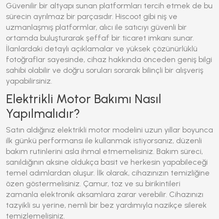
Güvenilir bir altyapı sunan platformları tercih etmek de bu
sürecin ayrılmaz bir parçasıdır. Hiscoot gibi niş ve
uzmanlaşmış platformlar, alıcı ile satıcıyı güvenli bir
ortamda buluşturarak şeffaf bir ticaret imkanı sunar.
İlanlardaki detaylı açıklamalar ve yüksek çözünürlüklü
fotoğraflar sayesinde, cihaz hakkında önceden geniş bilgi
sahibi olabilir ve doğru soruları sorarak bilinçli bir alışveriş
yapabilirsiniz.
Elektrikli Motor Bakımı Nasıl
Yapılmalıdır?
Satın aldığınız
elektrikli motor
modelini uzun yıllar boyunca
ilk günkü performansı ile kullanmak istiyorsanız, düzenli
bakım rutinlerini asla ihmal etmemelisiniz. Bakım süreci,
sanıldığının aksine oldukça basit ve herkesin yapabileceği
temel adımlardan oluşur. İlk olarak, cihazınızın temizliğine
özen göstermelisiniz. Çamur, toz ve su birikintileri
zamanla elektronik aksamlara zarar verebilir. Cihazınızı
tazyikli su yerine, nemli bir bez yardımıyla nazikçe silerek
temizlemelisiniz.