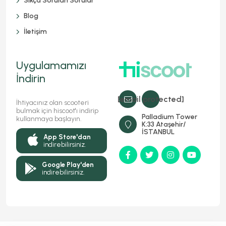
Sıkça Sorulan Sorular
Blog
İletişim
Uygulamamızı
İndirin
[email protected]
İhtiyacınız olan scooteri
bulmak için hiscoot'ı indirip
Palladium Tower
kullanmaya başlayın.
K:33 Ataşehir/
İSTANBUL
App Store'dan
indirebilirsiniz.
Google Play'den
indirebilirsiniz.