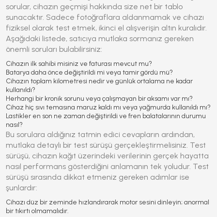
sorular, cihazın geçmişi hakkında size net bir tablo
sunacaktır. Sadece fotoğraflara aldanmamak ve cihazı
fiziksel olarak test etmek, ikinci el alışverişin altın kuralıdır.
Aşağıdaki listede, satıcıya mutlaka sormanız gereken
önemli soruları bulabilirsiniz:
Cihazın ilk sahibi misiniz ve faturası mevcut mu?
Batarya daha önce değiştirildi mi veya tamir gördü mü?
Cihazın toplam kilometresi nedir ve günlük ortalama ne kadar
kullanıldı?
Herhangi bir kronik sorunu veya çalışmayan bir aksamı var mı?
Cihaz hiç sıvı temasına maruz kaldı mı veya yağmurda kullanıldı mı?
Lastikler en son ne zaman değiştirildi ve fren balatalarının durumu
nasıl?
Bu sorulara aldığınız tatmin edici cevapların ardından,
mutlaka detaylı bir test sürüşü gerçekleştirmelisiniz. Test
sürüşü, cihazın kağıt üzerindeki verilerinin gerçek hayatta
nasıl performans gösterdiğini anlamanın tek yoludur. Test
sürüşü sırasında dikkat etmeniz gereken adımlar ise
şunlardır:
Cihazı düz bir zeminde hızlandırarak motor sesini dinleyin; anormal
bir tıkırtı olmamalıdır.