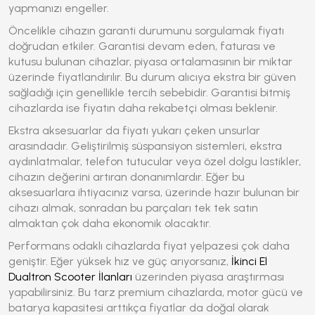
yapmanızı engeller.
Öncelikle cihazın garanti durumunu sorgulamak fiyatı
doğrudan etkiler. Garantisi devam eden, faturası ve
kutusu bulunan cihazlar, piyasa ortalamasının bir miktar
üzerinde fiyatlandırılır. Bu durum alıcıya ekstra bir güven
sağladığı için genellikle tercih sebebidir. Garantisi bitmiş
cihazlarda ise fiyatın daha rekabetçi olması beklenir.
Ekstra aksesuarlar da fiyatı yukarı çeken unsurlar
arasındadır. Geliştirilmiş süspansiyon sistemleri, ekstra
aydınlatmalar, telefon tutucular veya özel dolgu lastikler,
cihazın değerini artıran donanımlardır. Eğer bu
aksesuarlara ihtiyacınız varsa, üzerinde hazır bulunan bir
cihazı almak, sonradan bu parçaları tek tek satın
almaktan çok daha ekonomik olacaktır.
Performans odaklı cihazlarda fiyat yelpazesi çok daha
geniştir. Eğer yüksek hız ve güç arıyorsanız,
İkinci El
Dualtron Scooter İlanları
üzerinden piyasa araştırması
yapabilirsiniz. Bu tarz premium cihazlarda, motor gücü ve
batarya kapasitesi arttıkça fiyatlar da doğal olarak