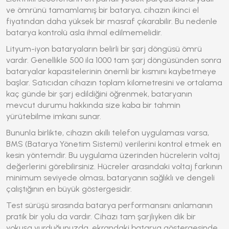
ve ömrünü tamamlamış bir batarya, cihazın ikinci el
fiyatından daha yüksek bir masraf çıkarabilir. Bu nedenle
batarya kontrolü asla ihmal edilmemelidir.
Lityum-iyon bataryaların belirli bir şarj döngüsü ömrü
vardır. Genellikle 500 ila 1000 tam şarj döngüsünden sonra
bataryalar kapasitelerinin önemli bir kısmını kaybetmeye
başlar. Satıcıdan cihazın toplam kilometresini ve ortalama
kaç günde bir şarj edildiğini öğrenmek, bataryanın
mevcut durumu hakkında size kaba bir tahmin
yürütebilme imkanı sunar.
Bununla birlikte, cihazın akıllı telefon uygulaması varsa,
BMS (Batarya Yönetim Sistemi)
verilerini kontrol etmek en
kesin yöntemdir. Bu uygulama üzerinden hücrelerin voltaj
değerlerini görebilirsiniz. Hücreler arasındaki voltaj farkının
minimum seviyede olması, bataryanın sağlıklı ve dengeli
çalıştığının en büyük göstergesidir.
Test sürüşü sırasında batarya performansını anlamanın
pratik bir yolu da vardır. Cihazı tam şarjlıyken dik bir
yokuşa vurduğunuzda, ekrandaki batarya göstergesinde