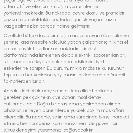
alternatif ve ekonomik ulaşım yöntemlerine
yönlendirmektedir. Bu noktada, çevre dostu ve pratik bir
çözüm olan elektrikli scooterlar, günlük yaşantımızın
vazgeçilmez bir parçası haline gelmiştir.
Özellikle bütçe dostu bir ulaşım aracı arayan öğrenciler ve
şehir içi kısa mesafe yolculuk yapan çalışanlar için ikinci el
pazarı büyük fırsatlar sunmaktadır. İkinci el
platformlarında listelenen
dolap elektrikli scooter
ilanları,
sıfır modellere kıyasla çok daha erişilebilir fiyat
etiketlerine sahiptir. Bu durum, mikro mobilite kültürünün
toplumun her kesimine yayılmasını hızlandıran en önemli
faktörlerden biridir.
Ancak ikinci el bir araç satın alırken dikkat edilmesi
gereken pek çok teknik ve donanımsal detay
bulunmaktadır. Doğru bir araştırma yapılmadan alınan
cihazlar, ilerleyen dönemlerde yüksek bakım masrafları
çıkarabilir. Bu nedenle, satın alma sürecinde bilinçli hareket
etmek, hem bütçenizi korumanızı hem de güvenli bir
sürüş deneyimi yaşamanızı sağlayacaktır.