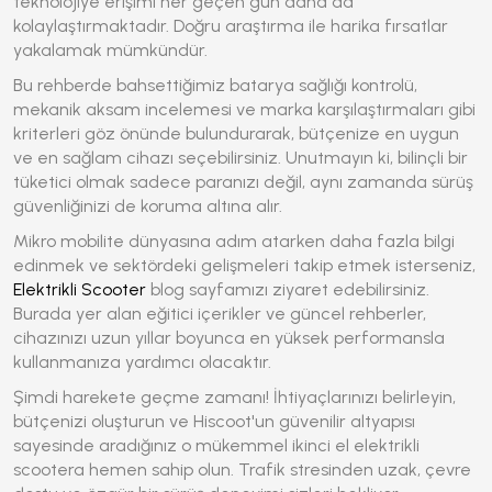
teknolojiye erişimi her geçen gün daha da
kolaylaştırmaktadır. Doğru araştırma ile harika fırsatlar
yakalamak mümkündür.
Bu rehberde bahsettiğimiz batarya sağlığı kontrolü,
mekanik aksam incelemesi ve marka karşılaştırmaları gibi
kriterleri göz önünde bulundurarak, bütçenize en uygun
ve en sağlam cihazı seçebilirsiniz. Unutmayın ki, bilinçli bir
tüketici olmak sadece paranızı değil, aynı zamanda sürüş
güvenliğinizi de koruma altına alır.
Mikro mobilite dünyasına adım atarken daha fazla bilgi
edinmek ve sektördeki gelişmeleri takip etmek isterseniz,
Elektrikli Scooter
blog sayfamızı ziyaret edebilirsiniz.
Burada yer alan eğitici içerikler ve güncel rehberler,
cihazınızı uzun yıllar boyunca en yüksek performansla
kullanmanıza yardımcı olacaktır.
Şimdi harekete geçme zamanı! İhtiyaçlarınızı belirleyin,
bütçenizi oluşturun ve Hiscoot'un güvenilir altyapısı
sayesinde aradığınız o mükemmel ikinci el elektrikli
scootera hemen sahip olun. Trafik stresinden uzak, çevre