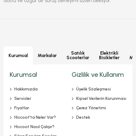
dostu ve özgür bir sürüş deneyimi sizleri bekliyor.
Satılık
Elektrikli
E
Kurumsal
Markalar
Scooterlar
Bisikletler
Mot
Kurumsal
Gizlilik ve Kullanım
Hakkımızda
Üyelik Sözleşmesi
Servisler
Kişisel Verilerin Korunması
Fiyatlar
Çerez Yönetimi
Hiscoot'ta Neler Var?
Destek
Hiscoot Nasıl Çalışır?