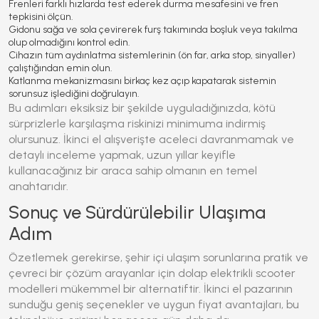
Frenleri farklı hızlarda test ederek durma mesafesini ve fren
tepkisini ölçün.
Gidonu sağa ve sola çevirerek furş takımında boşluk veya takılma
olup olmadığını kontrol edin.
Cihazın tüm aydınlatma sistemlerinin (ön far, arka stop, sinyaller)
çalıştığından emin olun.
Katlanma mekanizmasını birkaç kez açıp kapatarak sistemin
sorunsuz işlediğini doğrulayın.
Bu adımları eksiksiz bir şekilde uyguladığınızda, kötü
sürprizlerle karşılaşma riskinizi minimuma indirmiş
olursunuz. İkinci el alışverişte aceleci davranmamak ve
detaylı inceleme yapmak, uzun yıllar keyifle
kullanacağınız bir araca sahip olmanın en temel
anahtarıdır.
Sonuç ve Sürdürülebilir Ulaşıma
Adım
Özetlemek gerekirse, şehir içi ulaşım sorunlarına pratik ve
çevreci bir çözüm arayanlar için
dolap elektrikli scooter
modelleri mükemmel bir alternatiftir. İkinci el pazarının
sunduğu geniş seçenekler ve uygun fiyat avantajları, bu