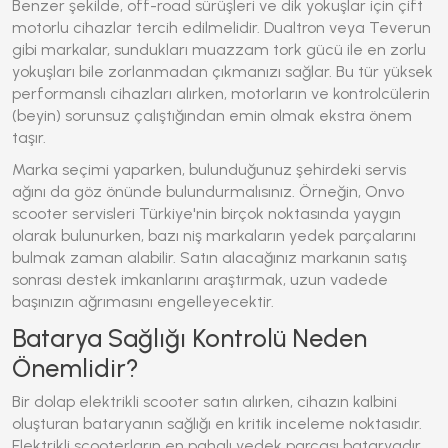
Benzer şekilde, off-road sürüşleri ve dik yokuşlar için çift
motorlu cihazlar tercih edilmelidir. Dualtron veya Teverun
gibi markalar, sundukları muazzam tork gücü ile en zorlu
yokuşları bile zorlanmadan çıkmanızı sağlar. Bu tür yüksek
performanslı cihazları alırken, motorların ve kontrolcülerin
(beyin) sorunsuz çalıştığından emin olmak ekstra önem
taşır.
Marka seçimi yaparken, bulunduğunuz şehirdeki servis
ağını da göz önünde bulundurmalısınız. Örneğin, Onvo
scooter servisleri Türkiye'nin birçok noktasında yaygın
olarak bulunurken, bazı niş markaların yedek parçalarını
bulmak zaman alabilir. Satın alacağınız markanın satış
sonrası destek imkanlarını araştırmak, uzun vadede
başınızın ağrımasını engelleyecektir.
Batarya Sağlığı Kontrolü Neden
Önemlidir?
Bir dolap elektrikli scooter satın alırken, cihazın kalbini
oluşturan bataryanın sağlığı en kritik inceleme noktasıdır.
Elektrikli scooterların en pahalı yedek parçası bataryadır