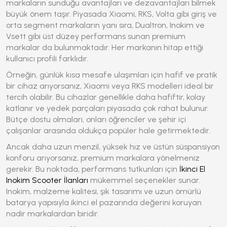
markaların sunduğu avantajları ve dezavantajları bilmek
büyük önem taşır. Piyasada Xiaomi, RKS, Volta gibi giriş ve
orta segment markaların yanı sıra, Dualtron, Inokim ve
Vsett gibi üst düzey performans sunan premium
markalar da bulunmaktadır. Her markanın hitap ettiği
kullanıcı profili farklıdır.
Örneğin, günlük kısa mesafe ulaşımları için hafif ve pratik
bir cihaz arıyorsanız, Xiaomi veya RKS modelleri ideal bir
tercih olabilir. Bu cihazlar genellikle daha hafiftir, kolay
katlanır ve yedek parçaları piyasada çok rahat bulunur.
Bütçe dostu olmaları, onları öğrenciler ve şehir içi
çalışanlar arasında oldukça popüler hale getirmektedir.
Ancak daha uzun menzil, yüksek hız ve üstün süspansiyon
konforu arıyorsanız, premium markalara yönelmeniz
gerekir. Bu noktada, performans tutkunları için
İkinci El
Inokim Scooter İlanları
mükemmel seçenekler sunar.
Inokim, malzeme kalitesi, şık tasarımı ve uzun ömürlü
batarya yapısıyla ikinci el pazarında değerini koruyan
nadir markalardan biridir.