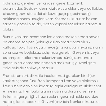
bakmanız gereken yer cihazın genel kozmetik
durumudur. Şasideki derin çizikler, vuruklar veya çatlaklar,
cihazın geçmişte ciddi bir kaza geçirip geçirmediği
hakkında önemli ipuçları verir. Kozmetik kusurlar bazen
sadece görsel olsa da, bazen yapısal sorunların habercisi
olabilir.
Bunun yanı sıra, scooterın katlanma mekanizması hayati
bir öneme sahiptir. Şehir içi kullanımda cihazı sık sık
katlayıp toplu taşımaya bineceğiniz için, bu mekanizmanın
sorunsuz ve boşluksuz çalışması gerekir. Gevşemiş veya
aşınmış bir katlanma mekanizması, sürüş esnasında
gidonun sallanmasına neden olarak sürüş güvenliğinizi
ciddi şekilde tehlikeye atabilir.
Fren sistemleri, dikkatle incelenmesi gereken bir diğer
kritik bileşendir. Disk fren, kampana fren veya elektronik
fren sistemlerinin ne kadar iyi tepki verdiğini mutlaka test
etmelisiniz. Fren balatalarının aşınma durumu ve fren
tellerinin gerginliği, cihazın bakım geçmişi hakkında size
net bilgiler sunacaktır. Güvenliğiniz için frenlerin kusursuz