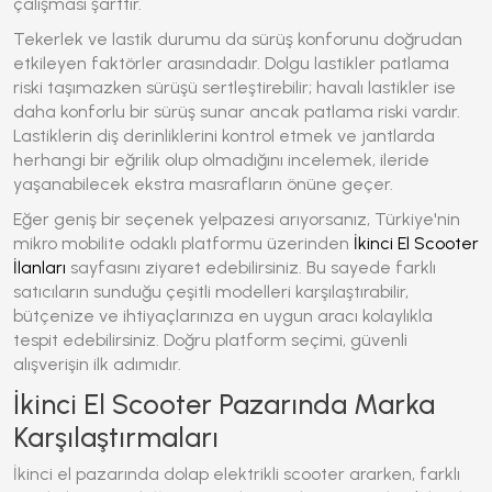
çalışması şarttır.
Tekerlek ve lastik durumu da sürüş konforunu doğrudan
etkileyen faktörler arasındadır. Dolgu lastikler patlama
riski taşımazken sürüşü sertleştirebilir; havalı lastikler ise
daha konforlu bir sürüş sunar ancak patlama riski vardır.
Lastiklerin diş derinliklerini kontrol etmek ve jantlarda
herhangi bir eğrilik olup olmadığını incelemek, ileride
yaşanabilecek ekstra masrafların önüne geçer.
Eğer geniş bir seçenek yelpazesi arıyorsanız, Türkiye'nin
mikro mobilite odaklı platformu üzerinden
İkinci El Scooter
İlanları
sayfasını ziyaret edebilirsiniz. Bu sayede farklı
satıcıların sunduğu çeşitli modelleri karşılaştırabilir,
bütçenize ve ihtiyaçlarınıza en uygun aracı kolaylıkla
tespit edebilirsiniz. Doğru platform seçimi, güvenli
alışverişin ilk adımıdır.
İkinci El Scooter Pazarında Marka
Karşılaştırmaları
İkinci el pazarında dolap elektrikli scooter ararken, farklı