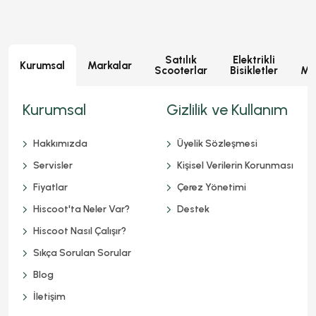
Satılık
Elektrikli
E
Kurumsal
Markalar
Scooterlar
Bisikletler
Mot
Kurumsal
Gizlilik ve Kullanım
Hakkımızda
Üyelik Sözleşmesi
Servisler
Kişisel Verilerin Korunması
Fiyatlar
Çerez Yönetimi
Hiscoot'ta Neler Var?
Destek
Hiscoot Nasıl Çalışır?
Sıkça Sorulan Sorular
Blog
İletişim