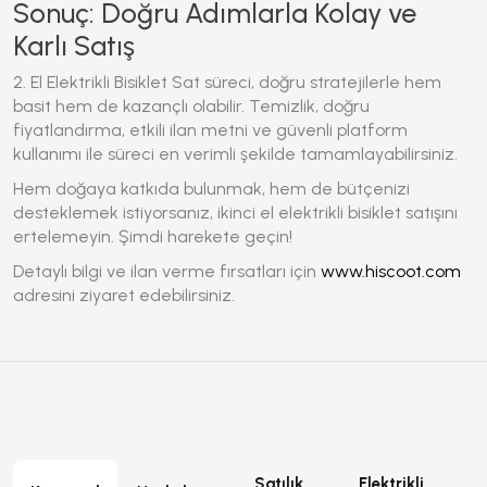
Sonuç: Doğru Adımlarla Kolay ve
Karlı Satış
2. El Elektrikli Bisiklet Sat
süreci, doğru stratejilerle hem
basit hem de kazançlı olabilir. Temizlik, doğru
fiyatlandırma, etkili ilan metni ve güvenli platform
kullanımı ile süreci en verimli şekilde tamamlayabilirsiniz.
Hem doğaya katkıda bulunmak, hem de bütçenizi
desteklemek istiyorsanız, ikinci el elektrikli bisiklet satışını
ertelemeyin. Şimdi harekete geçin!
Detaylı bilgi ve ilan verme fırsatları için
www.hiscoot.com
adresini ziyaret edebilirsiniz.
Satılık
Elektrikli
E