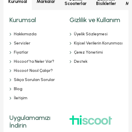
Kurumsal
Markalar
Scooterlar
Bisikletler
Mot
Kurumsal
Gizlilik ve Kullanım
Hakkımızda
Üyelik Sözleşmesi
Servisler
Kişisel Verilerin Korunması
Fiyatlar
Çerez Yönetimi
Hiscoot'ta Neler Var?
Destek
Hiscoot Nasıl Çalışır?
Sıkça Sorulan Sorular
Blog
İletişim
Uygulamamızı
İndirin