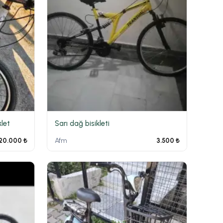
klet
Sarı dağ bisikleti
Afm
20.000 ₺
3.500 ₺