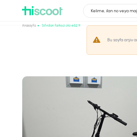
Kelime, ilan no veya mağ
Anasayfa
Sıfırdan farksız ola eb2 !!!
Bu sayfa arşiv 