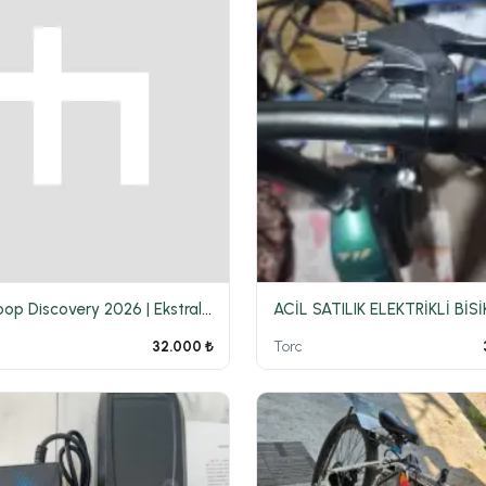
KRON Loop Discovery 2026 | Ekstralı | Yeni Kasa |
ACİL SATILIK ELEKTRİKLİ BİS
Torc
32.000 ₺