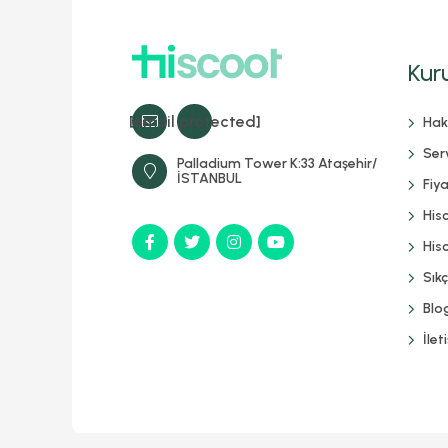
Kur
[email protected]
Hak
Serv
Palladium Tower K:33 Ataşehir/
İSTANBUL
Fiya
His
Hisc
Sık
Blo
İlet