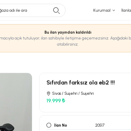
aza adı ile ara
Kurumsal
İlanla
Bu ilan yayından kaldırıldı
amacıyla açık tutuluyor; ilan sahibiyle iletişime geçemezsiniz. Aşağıdaki 
atabilirsiniz.
Sıfırdan farksız ola eb2 !!!
Sivas / Suşehri / Suşehri
19.999 ₺
İlan No
20517