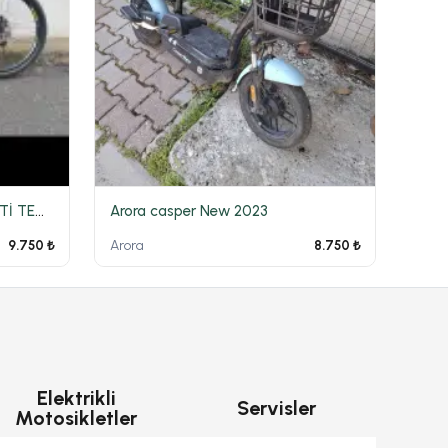
SALCANO LİON DAĞ BİSİKLETİ TEMİZ 27.5JANT
Arora casper New 2023
Arora
9.750 ₺
8.750 ₺
Elektrikli
Servisler
Motosikletler