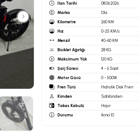
İlan Tarihi
08.06.2026
Marka
Ola
Kilometre
260 KM
Hız
0-25 KM/s
Menzil
40-60 KM
Bisiklet Ağırlığı
28 KG
Maksimum Yük
120 KG
Şarj Süresi
4 - 6 Saat
Motor Gücü
0 - 500W
Fren Türü
Hidrolik Disk Fren
Kimden
Sahibinden
Takas Kabulü
Hayır
Durumu
İkinci El