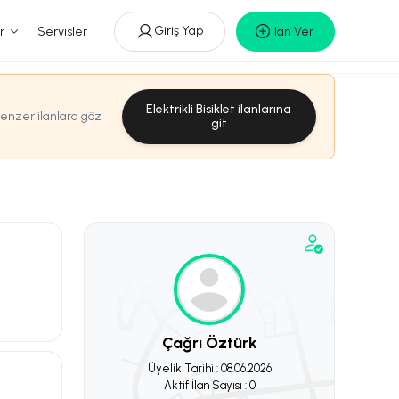
Giriş Yap
r
Servisler
İlan Ver
Elektrikli Bisiklet ilanlarına
benzer ilanlara göz
git
Çağrı Öztürk
Üyelik Tarihi : 08.06.2026
Aktif İlan Sayısı : 0