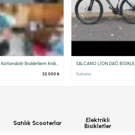
Sıfır gibi Katlanabilir Bisikletlerin Kralı Xs25 Pro Bu Fiyata Kaçmaz
Salcano
32.000 ₺
Elektrikli
Satılık Scooterlar
Bisikletler