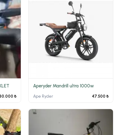
İKLET
Aperyder Mandrill ultra 1000w
Ape Ryder
30.000 ₺
47.500 ₺