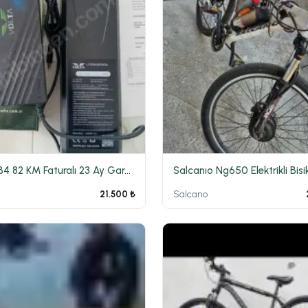
Volta VB4 82 KM Faturalı 23 Ay Garantili Sıfır Ayarında
Salcanıo Ng650 Elektrikli Bisi
Salcano
21.500 ₺