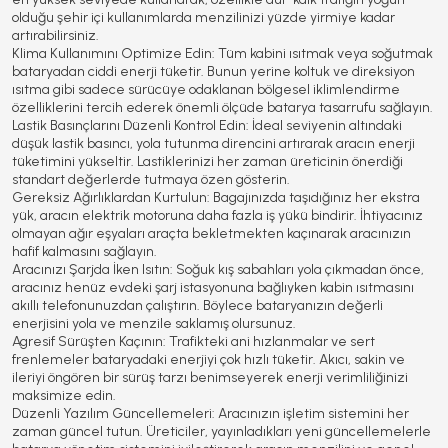
olduğu şehir içi kullanımlarda menzilinizi yüzde yirmiye kadar
artırabilirsiniz.
Klima Kullanımını Optimize Edin:
Tüm kabini ısıtmak veya soğutmak
bataryadan ciddi enerji tüketir. Bunun yerine koltuk ve direksiyon
ısıtma gibi sadece sürücüye odaklanan bölgesel iklimlendirme
özelliklerini tercih ederek önemli ölçüde batarya tasarrufu sağlayın.
Lastik Basınçlarını Düzenli Kontrol Edin:
İdeal seviyenin altındaki
düşük lastik basıncı, yola tutunma direncini artırarak aracın enerji
tüketimini yükseltir. Lastiklerinizi her zaman üreticinin önerdiği
standart değerlerde tutmaya özen gösterin.
Gereksiz Ağırlıklardan Kurtulun:
Bagajınızda taşıdığınız her ekstra
yük, aracın elektrik motoruna daha fazla iş yükü bindirir. İhtiyacınız
olmayan ağır eşyaları araçta bekletmekten kaçınarak aracınızın
hafif kalmasını sağlayın.
Aracınızı Şarjda İken Isıtın:
Soğuk kış sabahları yola çıkmadan önce,
aracınız henüz evdeki şarj istasyonuna bağlıyken kabin ısıtmasını
akıllı telefonunuzdan çalıştırın. Böylece bataryanızın değerli
enerjisini yola ve menzile saklamış olursunuz.
Agresif Sürüşten Kaçının:
Trafikteki ani hızlanmalar ve sert
frenlemeler bataryadaki enerjiyi çok hızlı tüketir. Akıcı, sakin ve
ileriyi öngören bir sürüş tarzı benimseyerek enerji verimliliğinizi
maksimize edin.
Düzenli Yazılım Güncellemeleri:
Aracınızın işletim sistemini her
zaman güncel tutun. Üreticiler, yayınladıkları yeni güncellemelerle