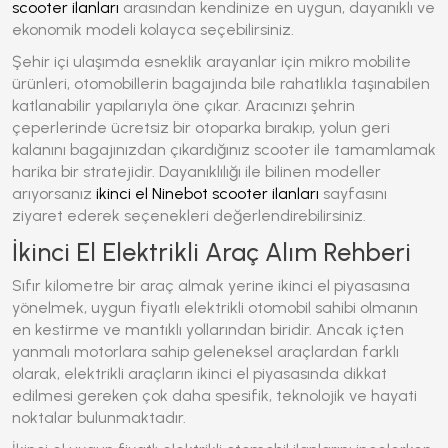
scooter ilanları
arasından kendinize en uygun, dayanıklı ve
ekonomik modeli kolayca seçebilirsiniz.
Şehir içi ulaşımda esneklik arayanlar için mikro mobilite
ürünleri, otomobillerin bagajında bile rahatlıkla taşınabilen
katlanabilir yapılarıyla öne çıkar. Aracınızı şehrin
çeperlerinde ücretsiz bir otoparka bırakıp, yolun geri
kalanını bagajınızdan çıkardığınız scooter ile tamamlamak
harika bir stratejidir. Dayanıklılığı ile bilinen modeller
arıyorsanız
ikinci el Ninebot scooter ilanları
sayfasını
ziyaret ederek seçenekleri değerlendirebilirsiniz.
İkinci El Elektrikli Araç Alım Rehberi
Sıfır kilometre bir araç almak yerine ikinci el piyasasına
yönelmek,
uygun fiyatlı elektrikli otomobil
sahibi olmanın
en kestirme ve mantıklı yollarından biridir. Ancak içten
yanmalı motorlara sahip geleneksel araçlardan farklı
olarak, elektrikli araçların ikinci el piyasasında dikkat
edilmesi gereken çok daha spesifik, teknolojik ve hayati
noktalar bulunmaktadır.