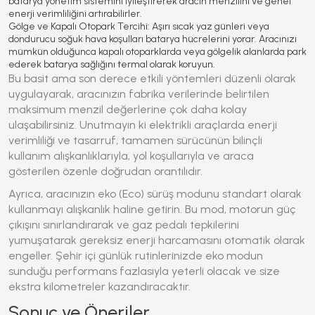
batarya yönetim sistemini iyileştirerek aracın menzilini ve genel
enerji verimliliğini artırabilirler.
Gölge ve Kapalı Otopark Tercihi:
Aşırı sıcak yaz günleri veya
dondurucu soğuk hava koşulları batarya hücrelerini yorar. Aracınızı
mümkün olduğunca kapalı otoparklarda veya gölgelik alanlarda park
ederek batarya sağlığını termal olarak koruyun.
Bu basit ama son derece etkili yöntemleri düzenli olarak
uygulayarak, aracınızın fabrika verilerinde belirtilen
maksimum menzil değerlerine çok daha kolay
ulaşabilirsiniz. Unutmayın ki elektrikli araçlarda enerji
verimliliği ve tasarruf, tamamen sürücünün bilinçli
kullanım alışkanlıklarıyla, yol koşullarıyla ve araca
gösterilen özenle doğrudan orantılıdır.
Ayrıca, aracınızın eko (Eco) sürüş modunu standart olarak
kullanmayı alışkanlık haline getirin. Bu mod, motorun güç
çıkışını sınırlandırarak ve gaz pedalı tepkilerini
yumuşatarak gereksiz enerji harcamasını otomatik olarak
engeller. Şehir içi günlük rutinlerinizde eko modun
sunduğu performans fazlasıyla yeterli olacak ve size
ekstra kilometreler kazandıracaktır.
Sonuç ve Öneriler