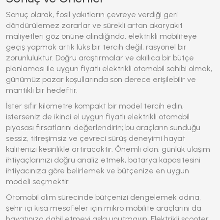
Sonuç olarak, fosil yakıtların çevreye verdiği geri
döndürülemez zararlar ve sürekli artan akaryakıt
maliyetleri göz önüne alındığında, elektrikli mobiliteye
geçiş yapmak artık lüks bir tercih değil, rasyonel bir
zorunluluktur. Doğru araştırmalar ve akıllıca bir bütçe
planlaması ile
uygun fiyatlı elektrikli otomobil
sahibi olmak,
günümüz pazar koşullarında son derece erişilebilir ve
mantıklı bir hedeftir.
İster sıfır kilometre kompakt bir model tercih edin,
isterseniz de ikinci el
uygun fiyatlı elektrikli otomobil
piyasası fırsatlarını değerlendirin; bu araçların sunduğu
sessiz, titreşimsiz ve çevreci sürüş deneyimi hayat
kalitenizi kesinlikle artıracaktır. Önemli olan, günlük ulaşım
ihtiyaçlarınızı doğru analiz etmek, batarya kapasitesini
ihtiyacınıza göre belirlemek ve bütçenize en uygun
modeli seçmektir.
Otomobil alım sürecinde bütçenizi dengelemek adına,
şehir içi kısa mesafeler için mikro mobilite araçlarını da
hayatınıza dahil etmeyi asla unutmayın. Elektrikli scooter