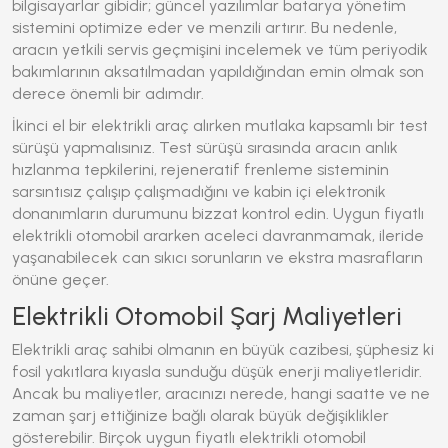
bilgisayarlar gibidir; güncel yazılımlar batarya yönetim
sistemini optimize eder ve menzili artırır. Bu nedenle,
aracın yetkili servis geçmişini incelemek ve tüm periyodik
bakımlarının aksatılmadan yapıldığından emin olmak son
derece önemli bir adımdır.
İkinci el bir elektrikli araç alırken mutlaka kapsamlı bir test
sürüşü yapmalısınız. Test sürüşü sırasında aracın anlık
hızlanma tepkilerini, rejeneratif frenleme sisteminin
sarsıntısız çalışıp çalışmadığını ve kabin içi elektronik
donanımların durumunu bizzat kontrol edin.
Uygun fiyatlı
elektrikli otomobil
ararken aceleci davranmamak, ileride
yaşanabilecek can sıkıcı sorunların ve ekstra masrafların
önüne geçer.
Elektrikli Otomobil Şarj Maliyetleri
Elektrikli araç sahibi olmanın en büyük cazibesi, şüphesiz ki
fosil yakıtlara kıyasla sunduğu düşük enerji maliyetleridir.
Ancak bu maliyetler, aracınızı nerede, hangi saatte ve ne
zaman şarj ettiğinize bağlı olarak büyük değişiklikler
gösterebilir. Birçok
uygun fiyatlı elektrikli otomobil