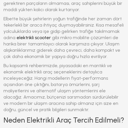
gerektiren parçaların olmaması, araç sahiplerini büyük bir
maddi yükten kalıcı olarak kurtarıyor.
Elbette büyük şehirlerin yoğun trafiğinde her zaman dört
tekerlekli bir araca ihtiyaç duymayabilirsiniz. Kısa mesafeli
yolculuklarda veya işe gidip gelirken trafiğe takılmamak
adına
elektrikli scooter
gibi mikro mobilite çözümleri de
harika birer tamamlayıcı olarak karşımıza çıkıyor. Ulaşım
alışkanlıklarımız giderek daha çevreci, daha kompakt ve
çok daha ekonomik bir yapıya doğru hızla evriliyor.
Bu kapsamlı rehberimizde, piyasadaki en mantıklı ve
ekonomik elektrikli araç seçeneklerini detaylıca
inceleyeceğiz. Hangi modellerin fiyat-performans
açısından öne çıktığını, batarya ömürlerini, şarj
maliyetlerini ve alternatif ulaşım yöntemlerini ele
alacağız. Amacımız, bütçenizi sarsmadan sürdürülebilir
ve modern bir ulaşım aracına sahip olmanız için size en
doğru, güncel ve pratik bilgileri sunmaktır.
Neden Elektrikli Araç Tercih Edilmeli?