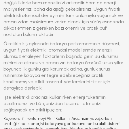
değişikliklerle hem menzilinizi artırabilir hem de enerji
maliyetlerinizi daha da aşağı çekebilirsiniz.
Uygun fiyatlı
elektrikli otomobil
deneyimini tam anlamıyla yaşamak ve
aracınızdan maksimum verim almak için sürüş esnasında
dikkat etmeniz gereken bazı önemli ve pratik püf
noktaları bulunmaktadır.
Özellikle kış aylarında batarya performansının düşmesi,
uygun fiyatlı elektrikli otomobil
modellerinde menzili
olumsuz etkileyen faktörlerin başında gelir. Bu durumu
minimize etmek ve aracınızın batarya ömrünü uzun yıllar
boyunca ilk günkü gibi korumak adına, günlük sürüş
rutininize kolayca entegre edebileceğiniz pratik,
kanıtlanmış ve etkili tasarruf yöntemlerini sizler için
detaylıca derledik.
İşte elektrikli aracınızı kullanırken enerji tüketimini
azaltmanızı ve bütçenizden tasarruf etmenizi
sağlayacak en etkili ipuçları:
Rejeneratif Frenlemeyi Aktif Kullanın:
Aracınızın yavaşlarken
ürettiği kinetik enerjiyi bataryaya geri kazandıran bu akıllı sistemi
en yüksek seviyede kullanarak, özellikle dur-kalk trafiğin yoğun