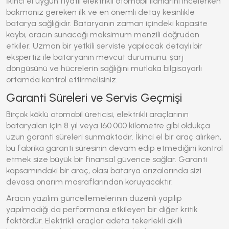
İkinci el
uygun fiyatlı elektrikli otomobil
ilanlarını incelerken
bakmanız gereken ilk ve en önemli detay kesinlikle
batarya sağlığıdır. Bataryanın zaman içindeki kapasite
kaybı, aracın sunacağı maksimum menzili doğrudan
etkiler. Uzman bir yetkili serviste yapılacak detaylı bir
ekspertiz ile bataryanın mevcut durumunu, şarj
döngüsünü ve hücrelerin sağlığını mutlaka bilgisayarlı
ortamda kontrol ettirmelisiniz.
Garanti Süreleri ve Servis Geçmişi
Birçok köklü otomobil üreticisi, elektrikli araçlarının
bataryaları için 8 yıl veya 160.000 kilometre gibi oldukça
uzun garanti süreleri sunmaktadır. İkinci el bir araç alırken,
bu fabrika garanti süresinin devam edip etmediğini kontrol
etmek size büyük bir finansal güvence sağlar. Garanti
kapsamındaki bir araç, olası batarya arızalarında sizi
devasa onarım masraflarından koruyacaktır.
Aracın yazılım güncellemelerinin düzenli yapılıp
yapılmadığı da performansı etkileyen bir diğer kritik
faktördür. Elektrikli araçlar adeta tekerlekli akıllı