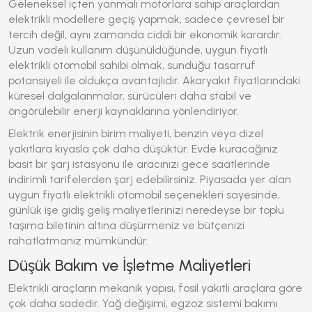
Geleneksel içten yanmalı motorlara sahip araçlardan
elektrikli modellere geçiş yapmak, sadece çevresel bir
tercih değil, aynı zamanda ciddi bir ekonomik karardır.
Uzun vadeli kullanım düşünüldüğünde,
uygun fiyatlı
elektrikli otomobil
sahibi olmak, sunduğu tasarruf
potansiyeli ile oldukça avantajlıdır. Akaryakıt fiyatlarındaki
küresel dalgalanmalar, sürücüleri daha stabil ve
öngörülebilir enerji kaynaklarına yönlendiriyor.
Elektrik enerjisinin birim maliyeti, benzin veya dizel
yakıtlara kıyasla çok daha düşüktür. Evde kuracağınız
basit bir şarj istasyonu ile aracınızı gece saatlerinde
indirimli tarifelerden şarj edebilirsiniz. Piyasada yer alan
uygun fiyatlı elektrikli otomobil
seçenekleri sayesinde,
günlük işe gidiş geliş maliyetlerinizi neredeyse bir toplu
taşıma biletinin altına düşürmeniz ve bütçenizi
rahatlatmanız mümkündür.
Düşük Bakım ve İşletme Maliyetleri
Elektrikli araçların mekanik yapısı, fosil yakıtlı araçlara göre
çok daha sadedir. Yağ değişimi, egzoz sistemi bakımı