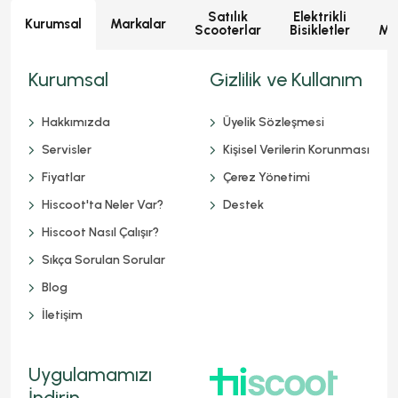
Satılık
Elektrikli
E
Kurumsal
Markalar
Scooterlar
Bisikletler
Mot
Kurumsal
Gizlilik ve Kullanım
Hakkımızda
Üyelik Sözleşmesi
Servisler
Kişisel Verilerin Korunması
Fiyatlar
Çerez Yönetimi
Hiscoot'ta Neler Var?
Destek
Hiscoot Nasıl Çalışır?
Sıkça Sorulan Sorular
Blog
İletişim
Uygulamamızı
İndirin