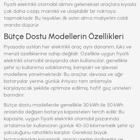
fiyatlı elektrikli otomobil
alımını geleneksel araçlara kıyasla
çok daha cazip, mantıklı ve ulaşılabilir bir noktaya
taşımaktadır. Bu teşvikler, ilk satın alma maliyetini ciddi
oranda düşürür.
Bütçe Dostu Modellerin Özellikleri
Piyasada satılan her elektrikli araç aynı donanım, lüks ve
menzil özelliklerine sahip değildir. Özellikle
uygun fiyatlı
elektrikli otomobil
arayışında olan kullanıcılar, genellikle
şehir içi kullanıma odaklanmış, kompakt ve işlevsel
modellere yönelmektedir. Bu araçlar, devasa ve ağır
bataryalar yerine günlük ihtiyacı tam anlamıyla
karşılayacak şekilde optimize edilmiş, hafif güç üniteleri
barındırır.
Bütçe dostu modellerde genellikle 30 kWh ile 50 kWh
arasında değişen batarya kapasiteleri tercih edilir. Bu
kapasite,
uygun fiyatlı elektrikli otomobil
pazarında
ortalama bir kullanıcının günlük 40-50 kilometrelik şehir içi
yolculuğunu rahatlıkla karşılar. Gereksiz büyük
bataryalardan kaçınmak, aracın üretim maliyetini ve