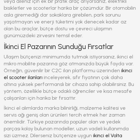
veya aileniz için ek bir pratik araç arıyorsanız, elektrikli
bisikletler ve scooterlar harika bir çözümdür. Bir otomobilin
asla giremediği dar sokaklara girebilen, park sorunu
yaşatmayan ve enerji tüketimi yok denecek kadar az
olan bu araçlar, bütçe dostu ve çevreci ulaşımın
günümüzdeki zirvesini temsil eder.
İkinci El Pazarının Sunduğu Fırsatlar
Ulaşım bütçenizi minimumda tutmak istiyorsanız, ikinci el
mikro mobilite pazarına göz atmanızda büyük fayda var.
Örneğin, güvenilir bir C2C ilan platformu üzerinden
ikinci
el scooter ilanları
inceleyerek, sıfır fiyatının çok daha
altına yüksek performanslı bir cihaza sahip olabilirsiniz. Bu
yöntem, özellikle bütçe odaklı öğrenciler ve kısa mesafe
çalışanları için harika bir fırsattır.
İkinci el alımlarda marka bilinirliği, malzeme kalitesi ve
servis ağı geniş olan ürünleri tercih etmek her zaman
önemlidir. Türkiye pazarında popüler olan ve yedek
parçası kolay bulunan modeller, uzun vadeli kullanımda
sizi üzmez. Dilerseniz bütçenize uygun
ikinci el Volta