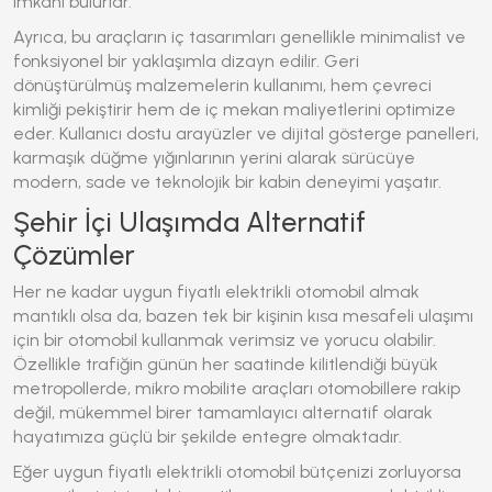
imkanı bulurlar.
Ayrıca, bu araçların iç tasarımları genellikle minimalist ve
fonksiyonel bir yaklaşımla dizayn edilir. Geri
dönüştürülmüş malzemelerin kullanımı, hem çevreci
kimliği pekiştirir hem de iç mekan maliyetlerini optimize
eder. Kullanıcı dostu arayüzler ve dijital gösterge panelleri,
karmaşık düğme yığınlarının yerini alarak sürücüye
modern, sade ve teknolojik bir kabin deneyimi yaşatır.
Şehir İçi Ulaşımda Alternatif
Çözümler
Her ne kadar
uygun fiyatlı elektrikli otomobil
almak
mantıklı olsa da, bazen tek bir kişinin kısa mesafeli ulaşımı
için bir otomobil kullanmak verimsiz ve yorucu olabilir.
Özellikle trafiğin günün her saatinde kilitlendiği büyük
metropollerde, mikro mobilite araçları otomobillere rakip
değil, mükemmel birer tamamlayıcı alternatif olarak
hayatımıza güçlü bir şekilde entegre olmaktadır.
Eğer
uygun fiyatlı elektrikli otomobil
bütçenizi zorluyorsa