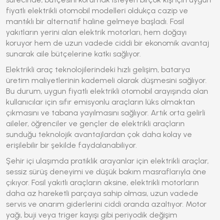
fiyatlı elektrikli otomobil
modelleri oldukça cazip ve
mantıklı bir alternatif haline gelmeye başladı. Fosil
yakıtların yerini alan elektrik motorları, hem doğayı
koruyor hem de uzun vadede ciddi bir ekonomik avantaj
sunarak aile bütçelerine katkı sağlıyor.
Elektrikli araç teknolojilerindeki hızlı gelişim, batarya
üretim maliyetlerinin kademeli olarak düşmesini sağlıyor.
Bu durum,
uygun fiyatlı elektrikli otomobil
arayışında olan
kullanıcılar için sıfır emisyonlu araçların lüks olmaktan
çıkmasını ve tabana yayılmasını sağlıyor. Artık orta gelirli
aileler, öğrenciler ve gençler de elektrikli araçların
sunduğu teknolojik avantajlardan çok daha kolay ve
erişilebilir bir şekilde faydalanabiliyor.
Şehir içi ulaşımda pratiklik arayanlar için elektrikli araçlar,
sessiz sürüş deneyimi ve düşük bakım masraflarıyla öne
çıkıyor. Fosil yakıtlı araçların aksine, elektrikli motorların
daha az hareketli parçaya sahip olması, uzun vadede
servis ve onarım giderlerini ciddi oranda azaltıyor. Motor
yağı, buji veya triger kayışı gibi periyodik değişim