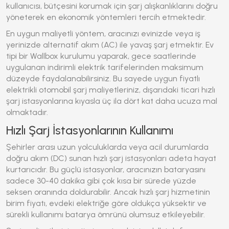
kullanıcısı, bütçesini korumak için şarj alışkanlıklarını doğru
yöneterek en ekonomik yöntemleri tercih etmektedir.
En uygun maliyetli yöntem, aracınızı evinizde veya iş
yerinizde alternatif akım (AC) ile yavaş şarj etmektir. Ev
tipi bir Wallbox kurulumu yaparak, gece saatlerinde
uygulanan indirimli elektrik tarifelerinden maksimum
düzeyde faydalanabilirsiniz. Bu sayede
uygun fiyatlı
elektrikli otomobil
şarj maliyetleriniz, dışarıdaki ticari hızlı
şarj istasyonlarına kıyasla üç ila dört kat daha ucuza mal
olmaktadır.
Hızlı Şarj İstasyonlarının Kullanımı
Şehirler arası uzun yolculuklarda veya acil durumlarda
doğru akım (DC) sunan hızlı şarj istasyonları adeta hayat
kurtarıcıdır. Bu güçlü istasyonlar, aracınızın bataryasını
sadece 30-40 dakika gibi çok kısa bir sürede yüzde
seksen oranında doldurabilir. Ancak hızlı şarj hizmetinin
birim fiyatı, evdeki elektriğe göre oldukça yüksektir ve
sürekli kullanımı batarya ömrünü olumsuz etkileyebilir.