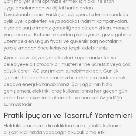
Şarj maliyetlerini optimize etmek için akıllı telefon
uygulamalarından ve dijital haritalardan
faydalanabilirsiniz. Farklı şarj ağı operatörlerinin sunduğu
aylık üyelik paketleri veya sadakat indirim kampanyaları,
dışarıda şarj etmeniz gerektiğinde bütçenizi korumanıza
yardımcı olur. Rotanızı önceden planlayarak, güzergahınız
üzerindeki en uygun fiyatlı ve güvenilir şarj noktalarını
yola çıkmadan önce kolayca tespit edebilirsiniz.
Ayrıca, bazı alışveriş merkezleri, süpermarketler ve
belediyeye ait otoparklar müşterilerine ücretsiz veya çok
düşük ücretli AC şarj imkanı sunabilmektedir. Günlük
işlerinizi hallederken aracınızı bu noktalara park ederek
bedava enerji kazanabilirsiniz. Şarj ağlarının hızla
genişlemesi, elektrikli araç kullanıcılarına her geçen gün
daha fazla ekonomik alternatif ve hareket özgürlüğü
sunmaktadır.
Pratik İpuçları ve Tasarruf Yöntemleri
Elektrikli aracınızı satın aldıktan sonra, günlük kullanım
alışkanlıklarınızda yapacağınız küçük ama etkili