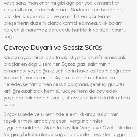
veya şanzıman onarımı gibi ağır periyodik masraflar
elektrikli araçlarda bulunmaz. Sadece fren balataları,
lastikler, silecek sıvıları ve polen filtresi gibi temel
bileşenlerin düzenli olarak kontrol edilmesi, yıllık bakım
bütçenizi inanılmaz derecede hafifletir ve size tasarruf
sağlar.
Çevreye Duyarlı ve Sessiz Sürüş
Karbon ayak izinizi azaltmak istiyorsanız, sıfır emisyonlu
araçlar en doğru tercihtir. Egzoz gazı salınımının
olmaması, yaşadığımız şehirlerin hava kalitesini doğrudan
ve pozitif yönde artırır. Ayrıca elektrik motorlarının
neredeyse tamamen sessiz çalışması, şehir içi gürültü
kirliliğini azaltarak hem sürücüye hem de çevredeki
yayalara çok daha huzurlu, stressiz ve konforlu bir ortam
sunar.
Birçok ülkede ve ülkemizde elektrikli araç kullanımını
teşvik etmek amacıyla çeşitli vergi indirimleri
uygulanmaktadır. Motorlu Taşıtlar Vergisi ve Özel Tüketim
Vergisi gibi kalemlerde sağlanan devlet teşvikleri,
uygun