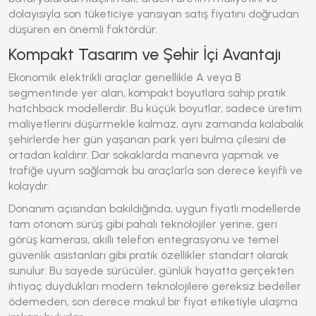
dolayısıyla son tüketiciye yansıyan satış fiyatını doğrudan
düşüren en önemli faktördür.
Kompakt Tasarım ve Şehir İçi Avantajı
Ekonomik elektrikli araçlar genellikle A veya B
segmentinde yer alan, kompakt boyutlara sahip pratik
hatchback modellerdir. Bu küçük boyutlar, sadece üretim
maliyetlerini düşürmekle kalmaz, aynı zamanda kalabalık
şehirlerde her gün yaşanan park yeri bulma çilesini de
ortadan kaldırır. Dar sokaklarda manevra yapmak ve
trafiğe uyum sağlamak bu araçlarla son derece keyifli ve
kolaydır.
Donanım açısından bakıldığında, uygun fiyatlı modellerde
tam otonom sürüş gibi pahalı teknolojiler yerine, geri
görüş kamerası, akıllı telefon entegrasyonu ve temel
güvenlik asistanları gibi pratik özellikler standart olarak
sunulur. Bu sayede sürücüler, günlük hayatta gerçekten
ihtiyaç duydukları modern teknolojilere gereksiz bedeller
ödemeden, son derece makul bir fiyat etiketiyle ulaşma