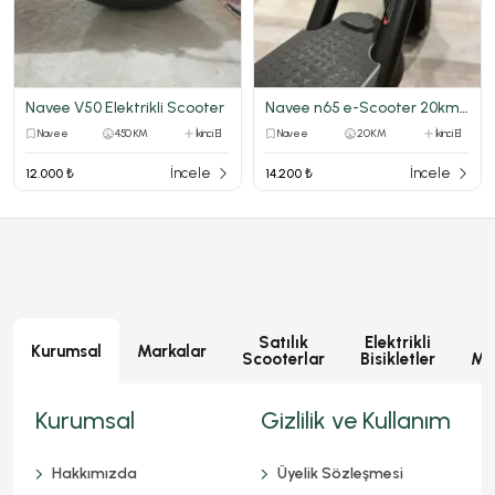
Navee V50 Elektrikli Scooter
Navee n65 e-Scooter 20km de aksesuarlı
Navee
450 KM
İkinci El
Navee
20 KM
İkinci El
İncele
İncele
12.000 ₺
14.200 ₺
Satılık
Elektrikli
E
Kurumsal
Markalar
Scooterlar
Bisikletler
Mot
Kurumsal
Gizlilik ve Kullanım
Hakkımızda
Üyelik Sözleşmesi