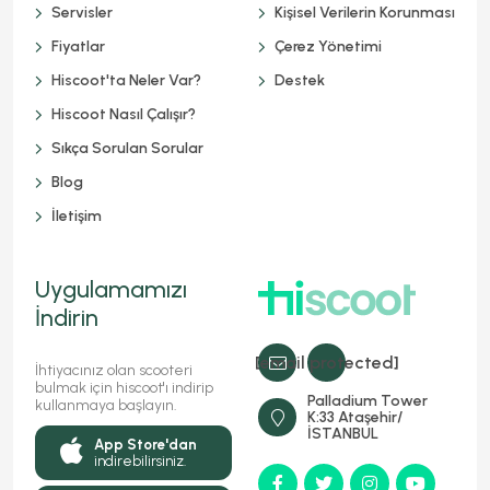
Servisler
Kişisel Verilerin Korunması
Fiyatlar
Çerez Yönetimi
Hiscoot'ta Neler Var?
Destek
Hiscoot Nasıl Çalışır?
Sıkça Sorulan Sorular
Blog
İletişim
Uygulamamızı
İndirin
[email protected]
İhtiyacınız olan scooteri
bulmak için hiscoot'ı indirip
Palladium Tower
kullanmaya başlayın.
K:33 Ataşehir/
İSTANBUL
App Store'dan
indirebilirsiniz.