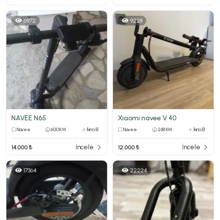
6972
9228
NAVEE N65
Xiaomi navee V 40
Navee
600 KM
İkinci El
Navee
268 KM
İkinci El
İncele
İncele
14.000 ₺
12.000 ₺
17364
22224