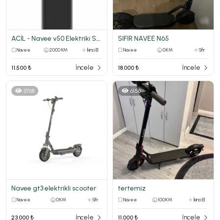
ACİL - Navee v50 Elektriki Scooter
SIFIR NAVEE N65
Navee
2000 KM
İkinci El
Navee
0 KM
Sıfır
İncele
İncele
11.500 ₺
18.000 ₺
3768
6156
Navee gt3 elektrikli scooter
tertemiz
Navee
0 KM
Sıfır
Navee
100 KM
İkinci El
İncele
İncele
23.000 ₺
11.000 ₺