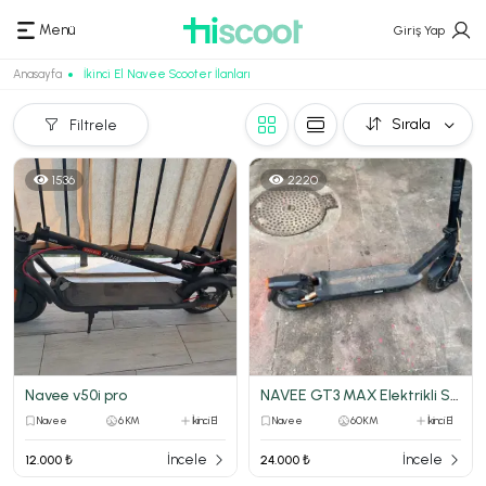
Menü
Giriş Yap
Anasayfa
İkinci El Navee Scooter İlanları
Sırala
Filtrele
1536
2220
Navee v50i pro
NAVEE GT3 MAX Elektrikli Scooter 1000W 75 KM Menzil
Navee
6 KM
İkinci El
Navee
60 KM
İkinci El
İncele
İncele
12.000 ₺
24.000 ₺