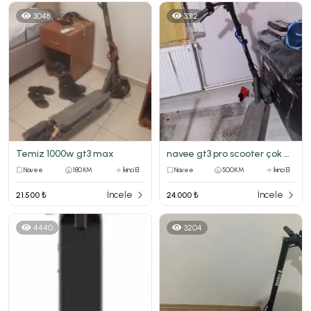
3048
3312
Temiz 1000w gt3 max
navee gt3 pro scooter çok acil satılık!!!
Navee
180 KM
İkinci El
Navee
500 KM
İkinci El
İncele
İncele
21.500 ₺
24.000 ₺
4440
3204