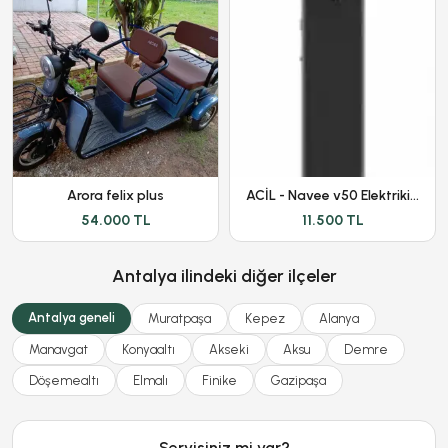
Arora felix plus
ACİL - Navee v50 Elektriki Scooter
54.000 TL
11.500 TL
Antalya ilindeki diğer ilçeler
Antalya geneli
Muratpaşa
Kepez
Alanya
Manavgat
Konyaaltı
Akseki
Aksu
Demre
Döşemealtı
Elmalı
Finike
Gazipaşa
Servisiniz mi var?