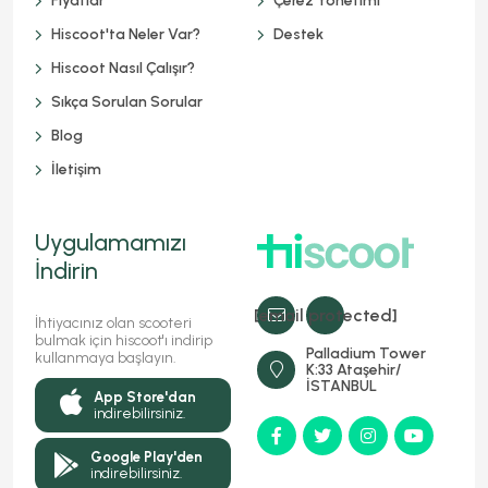
Fiyatlar
Çerez Yönetimi
Hiscoot'ta Neler Var?
Destek
Hiscoot Nasıl Çalışır?
Sıkça Sorulan Sorular
Blog
İletişim
Uygulamamızı
İndirin
[email protected]
İhtiyacınız olan scooteri
bulmak için hiscoot'ı indirip
Palladium Tower
kullanmaya başlayın.
K:33 Ataşehir/
İSTANBUL
App Store'dan
indirebilirsiniz.
Google Play'den
indirebilirsiniz.