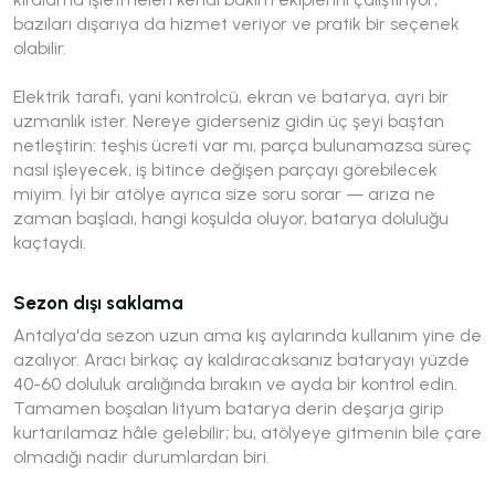
bazıları dışarıya da hizmet veriyor ve pratik bir seçenek
olabilir.
Elektrik tarafı, yani kontrolcü, ekran ve batarya, ayrı bir
uzmanlık ister. Nereye giderseniz gidin üç şeyi baştan
netleştirin: teşhis ücreti var mı, parça bulunamazsa süreç
nasıl işleyecek, iş bitince değişen parçayı görebilecek
miyim. İyi bir atölye ayrıca size soru sorar — arıza ne
zaman başladı, hangi koşulda oluyor, batarya doluluğu
kaçtaydı.
Sezon dışı saklama
Antalya'da sezon uzun ama kış aylarında kullanım yine de
azalıyor. Aracı birkaç ay kaldıracaksanız bataryayı yüzde
40-60 doluluk aralığında bırakın ve ayda bir kontrol edin.
Tamamen boşalan lityum batarya derin deşarja girip
kurtarılamaz hâle gelebilir; bu, atölyeye gitmenin bile çare
olmadığı nadir durumlardan biri.