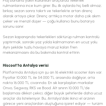
Plaj bandına yakın kullanılan araçlarda tekerlek
rulmanlarına ince kum girer. Bu, ilk aylarda hiç belli olmaz;
birkaç sezon sonra takırtı ve tekerlekte artan direnç
olarak ortaya çıkar. Direnç arttıkça motor daha çok akım
çeker ve menzil düşer — çoğu kullanıcı bunu batarya
sorunu sanır.
Sezon kapanışında tekerlekleri söktürüp rulman kontrolü
yaptırmak, sonraki yaz yolda kalmamanın en ucuz yolu.
Aynı şekilde tuzlu havaya maruz kalan fren
mekanizmasını da bu bakımda kontrol ettirin.
Hiscoot'ta Antalya verisi
Platformda Antalya için şu an 16 elektrikli scooter ilanı var.
Fiyatlar 10.000 TL ile 54.000 TL arasında dağılıyor, orta
nokta 16.000 TL civarında. En sık karşılaşılan markalar
Onvo, Segway, RKS ve Bood. Alt sınırın 10.000 TL'de
başlaması dikkat çekici; diğer büyük şehirlerde daha ucuz
araçlar da listeleniyor. Bu, Antalya'daki ikinci el arzının
görece yeni araçlardan oluştuğuna işaret ediyor — turizm