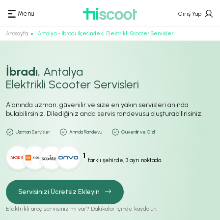
Menü
Giriş Yap
Anasayfa
Antalya - İbradı İlçesindeki Elektrikli Scooter Servisleri
İbradı
, Antalya
Elektrikli Scooter Servisleri
Alanında uzman, güvenilir ve size en yakın servisleri anında
bulabilirsiniz. Dilediğiniz anda servis randevusu oluşturabilirisiniz.
Uzman Servisler
Anında Randevu
Güvenilir ve Gizli
1
farklı şehirde, 3 ayrı noktada.
Servisinizi Ücretsiz Ekleyin
Elektrikli araç servisiniz mi var? Dakikalar içinde kaydolun.