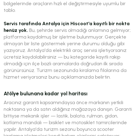
bölgelerinde araçların hızlı el değiştirmesiyle uyumlu bir
tablo.
Servis tarafında Antalya için Hiscoot'a kayıtlı bir nokta
henüz yok.
Bu, şehirde servis olmadığı anlamına gelmiyor;
platforma kaydolmuş bir işletme bulunmuyor. Gerçekte
olmayan bir liste göstermek yerine durumu olduğu gibi
yazıyoruz. Antalya'da elektrikli araç servisi işletiyorsanız
ücretsiz kaydolabilirsiniz — bu kategoride kayıtlı rakip
olmadığı için ilçe bazlı aramalarda doğrudan ilk sırada
görünürsünüz. Turizm sezonunda kiralama filolarına da
hizmet veriyorsanız bunu açıklamanızda belirtin.
Atölye bulunana kadar yol haritası
Aracınız garanti kapsamındaysa önce markanın yetkili
noktasına ya da satın aldığınız mağazaya danışın. Garanti
bittiyse mekanik işler — lastik, balata, rulman, gidon,
katlama mandalı — bisiklet ve motosiklet tamircilerinde
yapılır. Antalya'da turizm sezonu boyunca scooter
kiralama işletmeleri kendi bakım ekiplerini çalıştırıyor;