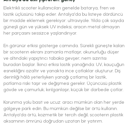
Elektrikli scooter kullanıcıları genelde batarya, fren ve
lastik üçlüsünü takip eder. Antalya'da bu listeye dördüncü
bir madde eklemek gerekiyor: ultraviyole. Yılda çok sayıda
güneşli gün ve yüksek UV indeksi, aracın metal olmayan
her parçasını sessizce yaşlandırıyor.
En görünür etkisi gösterge camında. Sürekli güneşte kalan
bir scooterın ekranı zamanla matlaşır, okunurluğu düşer
ve altındaki yapıştırıcı tabaka gevşer; nem sızıntısı
buradan başlar. İkinci etkisi lastik yanağında: UV, kauçuğun
esnekliğini azaltır ve yanakta ince çatlaklar oluşturur. Diş
derinliği hâlâ yeterliyken yanağı çatlamış bir lastik,
patlama riski taşır ve değişmesi gerekir. Üçüncüsü plastik
gövde ve çamurluk; kırılganlaşır, küçük bir darbede çatlar.
Korunma yolu basit ve ucuz: aracı mümkün olan her yerde
gölgeye park edin. Bu mümkün değilse bir örtü kullanın.
Antalya'da örtü, kozmetik bir tercih değil; scooterın plastik
aksamının ömrünü doğrudan uzatan bir yatırım.