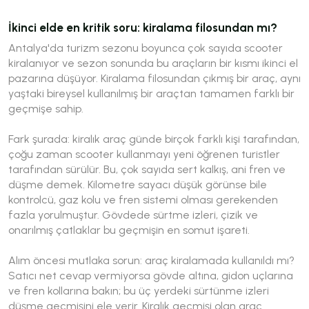
İkinci elde en kritik soru: kiralama filosundan mı?
Antalya'da turizm sezonu boyunca çok sayıda scooter
kiralanıyor ve sezon sonunda bu araçların bir kısmı ikinci el
pazarına düşüyor. Kiralama filosundan çıkmış bir araç, aynı
yaştaki bireysel kullanılmış bir araçtan tamamen farklı bir
geçmişe sahip.
Fark şurada: kiralık araç günde birçok farklı kişi tarafından,
çoğu zaman scooter kullanmayı yeni öğrenen turistler
tarafından sürülür. Bu, çok sayıda sert kalkış, ani fren ve
düşme demek. Kilometre sayacı düşük görünse bile
kontrolcü, gaz kolu ve fren sistemi olması gerekenden
fazla yorulmuştur. Gövdede sürtme izleri, çizik ve
onarılmış çatlaklar bu geçmişin en somut işareti.
Alım öncesi mutlaka sorun: araç kiralamada kullanıldı mı?
Satıcı net cevap vermiyorsa gövde altına, gidon uçlarına
ve fren kollarına bakın; bu üç yerdeki sürtünme izleri
düşme geçmişini ele verir. Kiralık geçmişi olan araç