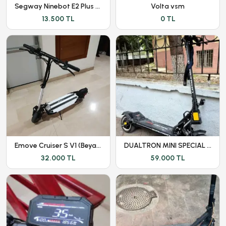
Segway Ninebot E2 Plus Elektirikli Scooter
Volta vsm
13.500 TL
0 TL
Emove Cruiser S V1 (Beyaz) - Kronik Sorunları Giderilmiştir
DUALTRON MINI SPECIAL LONG BODY - DÜŞÜK KM - GARANTİLİ
32.000 TL
59.000 TL