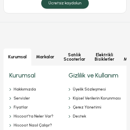
Ücretsiz kaydolun
Satılık
Elektrikli
E
Kurumsal
Markalar
Scooterlar
Bisikletler
Mot
Kurumsal
Gizlilik ve Kullanım
Hakkımızda
Üyelik Sözleşmesi
Servisler
Kişisel Verilerin Korunması
Fiyatlar
Çerez Yönetimi
Hiscoot'ta Neler Var?
Destek
Hiscoot Nasıl Çalışır?