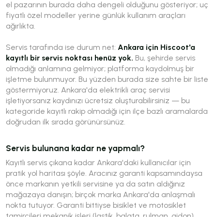
el pazarının burada daha dengeli olduğunu gösteriyor; uç
fiyatlı özel modeller yerine günlük kullanım araçları
ağırlıkta.
Servis tarafında ise durum net:
Ankara için Hiscoot'a
kayıtlı bir servis noktası henüz yok.
Bu, şehirde servis
olmadığı anlamına gelmiyor; platforma kaydolmuş bir
işletme bulunmuyor. Bu yüzden burada size sahte bir liste
göstermiyoruz. Ankara'da elektrikli araç servisi
işletiyorsanız kaydınızı ücretsiz oluşturabilirsiniz — bu
kategoride kayıtlı rakip olmadığı için ilçe bazlı aramalarda
doğrudan ilk sırada görünürsünüz.
Servis bulunana kadar ne yapmalı?
Kayıtlı servis çıkana kadar Ankara'daki kullanıcılar için
pratik yol haritası şöyle. Aracınız garanti kapsamındaysa
önce markanın yetkili servisine ya da satın aldığınız
mağazaya danışın; birçok marka Ankara'da anlaşmalı
nokta tutuyor. Garanti bittiyse bisiklet ve motosiklet
tamircileri mekanik işleri (lastik, balata, rulman, gidon)