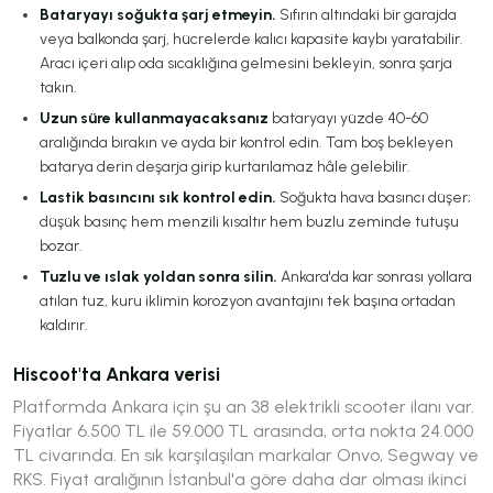
Bataryayı soğukta şarj etmeyin.
Sıfırın altındaki bir garajda
veya balkonda şarj, hücrelerde kalıcı kapasite kaybı yaratabilir.
Aracı içeri alıp oda sıcaklığına gelmesini bekleyin, sonra şarja
takın.
Uzun süre kullanmayacaksanız
bataryayı yüzde 40-60
aralığında bırakın ve ayda bir kontrol edin. Tam boş bekleyen
batarya derin deşarja girip kurtarılamaz hâle gelebilir.
Lastik basıncını sık kontrol edin.
Soğukta hava basıncı düşer;
düşük basınç hem menzili kısaltır hem buzlu zeminde tutuşu
bozar.
Tuzlu ve ıslak yoldan sonra silin.
Ankara'da kar sonrası yollara
atılan tuz, kuru iklimin korozyon avantajını tek başına ortadan
kaldırır.
Hiscoot'ta Ankara verisi
Platformda Ankara için şu an 38 elektrikli scooter ilanı var.
Fiyatlar 6.500 TL ile 59.000 TL arasında, orta nokta 24.000
TL civarında. En sık karşılaşılan markalar Onvo, Segway ve
RKS. Fiyat aralığının İstanbul'a göre daha dar olması ikinci