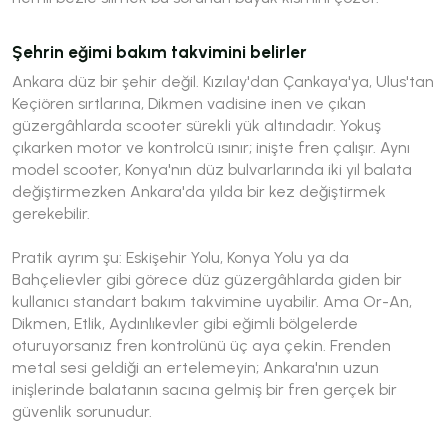
Şehrin eğimi bakım takvimini belirler
Ankara düz bir şehir değil. Kızılay'dan Çankaya'ya, Ulus'tan
Keçiören sırtlarına, Dikmen vadisine inen ve çıkan
güzergâhlarda scooter sürekli yük altındadır. Yokuş
çıkarken motor ve kontrolcü ısınır; inişte fren çalışır. Aynı
model scooter, Konya'nın düz bulvarlarında iki yıl balata
değiştirmezken Ankara'da yılda bir kez değiştirmek
gerekebilir.
Pratik ayrım şu: Eskişehir Yolu, Konya Yolu ya da
Bahçelievler gibi görece düz güzergâhlarda giden bir
kullanıcı standart bakım takvimine uyabilir. Ama Or-An,
Dikmen, Etlik, Aydınlıkevler gibi eğimli bölgelerde
oturuyorsanız fren kontrolünü üç aya çekin. Frenden
metal sesi geldiği an ertelemeyin; Ankara'nın uzun
inişlerinde balatanın sacına gelmiş bir fren gerçek bir
güvenlik sorunudur.