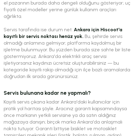
el pazarının burada daha dengeli olduğunu gösteriyor; uç
fiyatlı özel modeller yerine günlük kullanım araçları
ağırlıkta.
Servis tarafında ise durum net:
Ankara için Hiscoot'a
kayıtlı bir servis noktası henüz yok.
Bu, şehirde servis
olmadığı anlamına gelmiyor; platforma kaydolmuş bir
işletme bulunmuyor. Bu yüzden burada size sahte bir liste
göstermiyoruz. Ankara'da elektrikli araç servisi
işletiyorsanız kaydınızı ücretsiz oluşturabilirsiniz — bu
kategoride kayıtlı rakip olmadığı için ilçe bazlı aramalarda
doğrudan ilk sırada görünürsünüz.
Servis bulunana kadar ne yapmalı?
Kayıtlı servis çıkana kadar Ankara'daki kullanıcılar için
pratik yol haritası şöyle. Aracınız garanti kapsamındaysa
önce markanın yetkili servisine ya da satın aldığınız
mağazaya danışın; birçok marka Ankara'da anlaşmalı
nokta tutuyor. Garanti bittiyse bisiklet ve motosiklet
tamircileri mekanik işleri (lastik, balata, rulman, gidon)