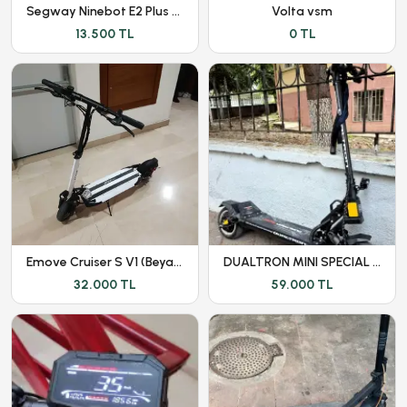
Segway Ninebot E2 Plus Elektirikli Scooter
Volta vsm
13.500 TL
0 TL
Emove Cruiser S V1 (Beyaz) - Kronik Sorunları Giderilmiştir
DUALTRON MINI SPECIAL LONG BODY - DÜŞÜK KM - GARANTİLİ
32.000 TL
59.000 TL