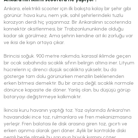
Ankara, elektrikli scooter için ilk bakışta kolay bir şehir gibi
görünür: hava kuru, nem yok, sahil şehirlerindeki tuzlu
korozyon derdi hiç yaşanmaz. Bir Ankaralının scooterında
konnektör oksitlenmesi, bir Trabzonlununkinde olduğu
kadar sık görülmez. Ama şehrin kendine ait iki zorluğu var
ve ikisi de kışın ortaya çıkar.
Birincisi soğuk. 900 metre rakımda, karasal iklimde geçen
bir ocak sabahında sıcaklık sıfırın belirgin altına iner. Lityum
hücrelerin iç direnci düşük sıcaklıkta yükselir, bu da
gösterge tam dolu görünürken menzilin beklenenden
erken bitmesi demektir. Bu bir arıza değil; sıcaklık normale
dönünce kapasite de döner. Yanlış olan, bu düşüşü görüp
bataryayı değiştirmeye kalkmaktır.
İkincisi kuru havanın yaptığı toz. Yaz aylarında Ankara'nın
havasındaki ince toz, rulmanlara ve fren mekanizmasına
yerleşir. Fren balatası ile disk arasına giren toz, gıcırtı ve
erken aşınma olarak geri döner. Aylık bir kontrolde diski
nemli bezle silmek bu sorunun büyük kısmını çözer.