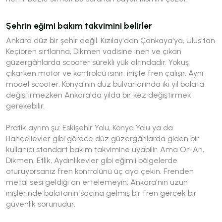
Şehrin eğimi bakım takvimini belirler
Ankara düz bir şehir değil. Kızılay'dan Çankaya'ya, Ulus'tan
Keçiören sırtlarına, Dikmen vadisine inen ve çıkan
güzergâhlarda scooter sürekli yük altındadır. Yokuş
çıkarken motor ve kontrolcü ısınır; inişte fren çalışır. Aynı
model scooter, Konya'nın düz bulvarlarında iki yıl balata
değiştirmezken Ankara'da yılda bir kez değiştirmek
gerekebilir.
Pratik ayrım şu: Eskişehir Yolu, Konya Yolu ya da
Bahçelievler gibi görece düz güzergâhlarda giden bir
kullanıcı standart bakım takvimine uyabilir. Ama Or-An,
Dikmen, Etlik, Aydınlıkevler gibi eğimli bölgelerde
oturuyorsanız fren kontrolünü üç aya çekin. Frenden
metal sesi geldiği an ertelemeyin; Ankara'nın uzun
inişlerinde balatanın sacına gelmiş bir fren gerçek bir
güvenlik sorunudur.