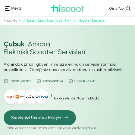
Menü
Giriş Yap
Anasayfa
Ankara - Çubuk İlçesindeki Elektrikli Scooter Servisleri
Çubuk
, Ankara
Elektrikli Scooter Servisleri
Alanında uzman, güvenilir ve size en yakın servisleri anında
bulabilirsiniz. Dilediğiniz anda servis randevusu oluşturabilirisiniz.
Uzman Servisler
Anında Randevu
Güvenilir ve Gizli
1
farklı şehirde, 3 ayrı noktada.
Servisinizi Ücretsiz Ekleyin
Elektrikli araç servisiniz mi var? Dakikalar içinde kaydolun.