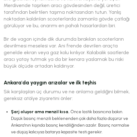
Merdivende taşırken aracı gövdesinden değil, üretici
tarafından belirtilen taşıma noktasından tutun. Yanlış
noktadan kaldırılan scooterlarda zamanla gövde çatlağı
görülüyor ve bu, onarımı en pahalı hasarlardan biri.
Bir de vagon içinde dik durumda bırakılan scooterların
devrilmesi meselesi var. Ani frende devrilen araçta
genelde ekran veya gaz kolu kırılıyor. Kalabalık saatlerde
aracı yatay tutmak ya da bir kenara yaslamak bu riski
büyük ölçüde ortadan kaldırıyor.
Ankara'da yaygın arızalar ve ilk teşhis
Sık karşılaşılan üç durumu ve ne anlama geldiğini bilmek,
gereksiz atölye ziyaretini önler:
Şarj oluyor ama menzil kısa.
Önce lastik basıncına bakın.
Düşük basınç menzili beklenenden çok daha fazla düşürür ve
Ankara'nın kışında basınç kendiliğinden azalır. Basınç normalse
ve düşüş kalıcıysa batarya kapasite testi gerekir.