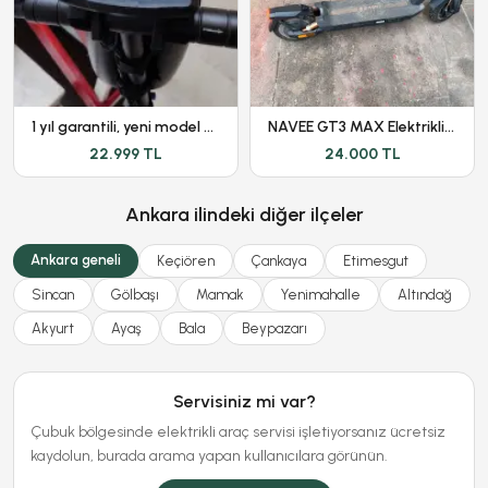
1 yıl garantili, yeni model Onvo ov-012 scooter
NAVEE GT3 MAX Elektrikli Scooter 1000W 75 KM Menzil
22.999 TL
24.000 TL
Ankara ilindeki diğer ilçeler
Ankara geneli
Keçiören
Çankaya
Etimesgut
Sincan
Gölbaşı
Mamak
Yenimahalle
Altındağ
Akyurt
Ayaş
Bala
Beypazarı
Servisiniz mi var?
Çubuk bölgesinde elektrikli araç servisi işletiyorsanız ücretsiz
kaydolun, burada arama yapan kullanıcılara görünün.