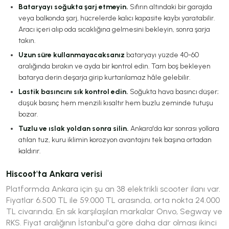
Bataryayı soğukta şarj etmeyin.
Sıfırın altındaki bir garajda
veya balkonda şarj, hücrelerde kalıcı kapasite kaybı yaratabilir.
Aracı içeri alıp oda sıcaklığına gelmesini bekleyin, sonra şarja
takın.
Uzun süre kullanmayacaksanız
bataryayı yüzde 40-60
aralığında bırakın ve ayda bir kontrol edin. Tam boş bekleyen
batarya derin deşarja girip kurtarılamaz hâle gelebilir.
Lastik basıncını sık kontrol edin.
Soğukta hava basıncı düşer;
düşük basınç hem menzili kısaltır hem buzlu zeminde tutuşu
bozar.
Tuzlu ve ıslak yoldan sonra silin.
Ankara'da kar sonrası yollara
atılan tuz, kuru iklimin korozyon avantajını tek başına ortadan
kaldırır.
Hiscoot'ta Ankara verisi
Platformda Ankara için şu an 38 elektrikli scooter ilanı var.
Fiyatlar 6.500 TL ile 59.000 TL arasında, orta nokta 24.000
TL civarında. En sık karşılaşılan markalar Onvo, Segway ve
RKS. Fiyat aralığının İstanbul'a göre daha dar olması ikinci