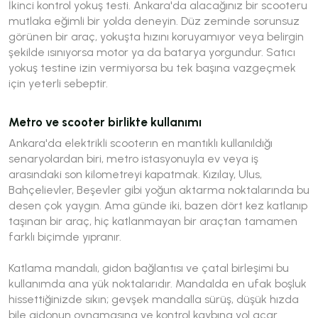
İkinci kontrol yokuş testi. Ankara'da alacağınız bir scooteru
mutlaka eğimli bir yolda deneyin. Düz zeminde sorunsuz
görünen bir araç, yokuşta hızını koruyamıyor veya belirgin
şekilde ısınıyorsa motor ya da batarya yorgundur. Satıcı
yokuş testine izin vermiyorsa bu tek başına vazgeçmek
için yeterli sebeptir.
Metro ve scooter birlikte kullanımı
Ankara'da elektrikli scooterın en mantıklı kullanıldığı
senaryolardan biri, metro istasyonuyla ev veya iş
arasındaki son kilometreyi kapatmak. Kızılay, Ulus,
Bahçelievler, Beşevler gibi yoğun aktarma noktalarında bu
desen çok yaygın. Ama günde iki, bazen dört kez katlanıp
taşınan bir araç, hiç katlanmayan bir araçtan tamamen
farklı biçimde yıpranır.
Katlama mandalı, gidon bağlantısı ve çatal birleşimi bu
kullanımda ana yük noktalarıdır. Mandalda en ufak boşluk
hissettiğinizde sıkın; gevşek mandalla sürüş, düşük hızda
bile gidonun oynamasına ve kontrol kaybına yol açar.