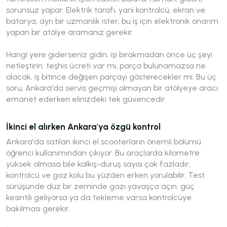
sorunsuz yapar. Elektrik tarafı, yani kontrolcü, ekran ve
batarya, ayrı bir uzmanlık ister; bu iş için elektronik onarım
yapan bir atölye aramanız gerekir.
Hangi yere giderseniz gidin, işi bırakmadan önce üç şeyi
netleştirin: teşhis ücreti var mı, parça bulunamazsa ne
olacak, iş bitince değişen parçayı gösterecekler mi. Bu üç
soru, Ankara'da servis geçmişi olmayan bir atölyeye aracı
emanet ederken elinizdeki tek güvencedir.
İkinci el alırken Ankara'ya özgü kontrol
Ankara'da satılan ikinci el scooterların önemli bölümü
öğrenci kullanımından çıkıyor. Bu araçlarda kilometre
yüksek olmasa bile kalkış-duruş sayısı çok fazladır;
kontrolcü ve gaz kolu bu yüzden erken yorulabilir. Test
sürüşünde düz bir zeminde gazı yavaşça açın: güç
kesintili geliyorsa ya da tekleme varsa kontrolcüye
bakılması gerekir.