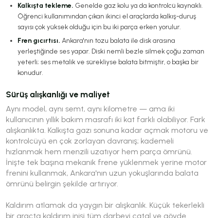
Kalkışta tekleme.
Genelde gaz kolu ya da kontrolcü kaynaklı.
Öğrenci kullanımından çıkan ikinci el araçlarda kalkış-duruş
sayısı çok yüksek olduğu için bu iki parça erken yorulur.
Fren gıcırtısı.
Ankara'nın tozu balata ile disk arasına
yerleştiğinde ses yapar. Diski nemli bezle silmek çoğu zaman
yeterli; ses metalik ve sürekliyse balata bitmiştir, o başka bir
konudur.
Sürüş alışkanlığı ve maliyet
Aynı model, aynı semt, aynı kilometre — ama iki
kullanıcının yıllık bakım masrafı iki kat farklı olabiliyor. Fark
alışkanlıkta. Kalkışta gazı sonuna kadar açmak motoru ve
kontrolcüyü en çok zorlayan davranış; kademeli
hızlanmak hem menzili uzatıyor hem parça ömrünü.
İnişte tek başına mekanik frene yüklenmek yerine motor
frenini kullanmak, Ankara'nın uzun yokuşlarında balata
ömrünü belirgin şekilde artırıyor.
Kaldırım atlamak da yaygın bir alışkanlık. Küçük tekerlekli
bir araçta kaldırım inişi tüm darbeyi çatal ve gövde