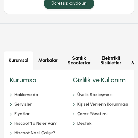
Ücretsiz kaydolun
Satılık
Elektrikli
E
Kurumsal
Markalar
Scooterlar
Bisikletler
Mot
Kurumsal
Gizlilik ve Kullanım
Hakkımızda
Üyelik Sözleşmesi
Servisler
Kişisel Verilerin Korunması
Fiyatlar
Çerez Yönetimi
Hiscoot'ta Neler Var?
Destek
Hiscoot Nasıl Çalışır?