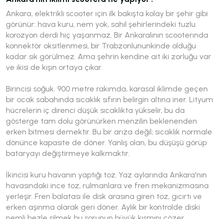
Ankara, elektrikli scooter için ilk bakışta kolay bir şehir gibi
görünür: hava kuru, nem yok, sahil şehirlerindeki tuzlu
korozyon derdi hiç yaşanmaz. Bir Ankaralının scooterında
konnektör oksitlenmesi, bir Trabzonlununkinde olduğu
kadar sık görülmez. Ama şehrin kendine ait iki zorluğu var
ve ikisi de kışın ortaya çıkar.
Birincisi soğuk. 900 metre rakımda, karasal iklimde geçen
bir ocak sabahında sıcaklık sıfırın belirgin altına iner. Lityum
hücrelerin iç direnci düşük sıcaklıkta yükselir, bu da
gösterge tam dolu görünürken menzilin beklenenden
erken bitmesi demektir. Bu bir arıza değil; sıcaklık normale
dönünce kapasite de döner. Yanlış olan, bu düşüşü görüp
bataryayı değiştirmeye kalkmaktır.
İkincisi kuru havanın yaptığı toz. Yaz aylarında Ankara'nın
havasındaki ince toz, rulmanlara ve fren mekanizmasına
yerleşir. Fren balatası ile disk arasına giren toz, gıcırtı ve
erken aşınma olarak geri döner. Aylık bir kontrolde diski
nemli bezle silmek bu sorunun büyük kısmını çözer.