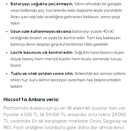
Bataryayı soğukta şarj etmeyin.
Sıfırın altındaki bir garajda
veya balkonda şarj, hücrelerde kalıcı kapasite kaybı yaratabilir.
Aracı içeri alıp oda sıcaklığına gelmesini bekleyin, sonra şarja
takın.
Uzun süre kullanmayacaksanız
bataryayı yüzde 40-60
aralığında bırakın ve ayda bir kontrol edin. Tam boş bekleyen
batarya derin deşarja girip kurtarılamaz hâle gelebilir.
Lastik basıncını sık kontrol edin.
Soğukta hava basıncı düşer;
düşük basınç hem menzili kısaltır hem buzlu zeminde tutuşu
bozar.
Tuzlu ve ıslak yoldan sonra silin.
Ankara'da kar sonrası yollara
atılan tuz, kuru iklimin korozyon avantajını tek başına ortadan
kaldırır.
Hiscoot'ta Ankara verisi
Platformda Ankara için şu an 38 elektrikli scooter ilanı var.
Fiyatlar 6.500 TL ile 59.000 TL arasında, orta nokta 24.000
TL civarında. En sık karşılaşılan markalar Onvo, Segway ve
RKS. Fiyat aralığının İstanbul'a göre daha dar olması ikinci