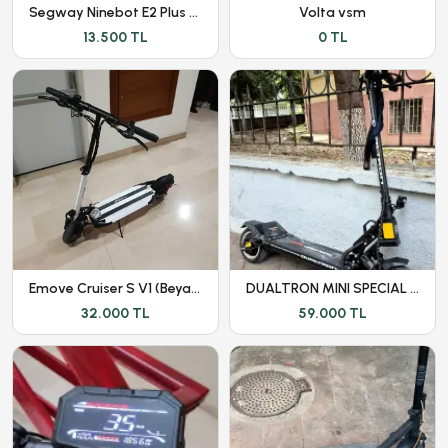
Segway Ninebot E2 Plus Elektirikli Scooter
Volta vsm
13.500 TL
0 TL
Emove Cruiser S V1 (Beyaz) - Kronik Sorunları Giderilmiştir
DUALTRON MINI SPECIAL LONG BODY - DÜŞÜK KM - GARANTİLİ
32.000 TL
59.000 TL