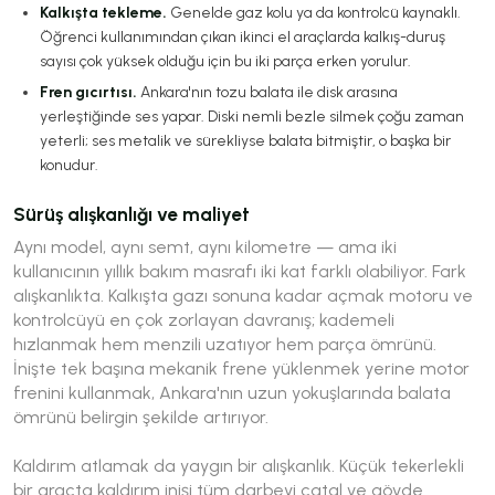
Kalkışta tekleme.
Genelde gaz kolu ya da kontrolcü kaynaklı.
Öğrenci kullanımından çıkan ikinci el araçlarda kalkış-duruş
sayısı çok yüksek olduğu için bu iki parça erken yorulur.
Fren gıcırtısı.
Ankara'nın tozu balata ile disk arasına
yerleştiğinde ses yapar. Diski nemli bezle silmek çoğu zaman
yeterli; ses metalik ve sürekliyse balata bitmiştir, o başka bir
konudur.
Sürüş alışkanlığı ve maliyet
Aynı model, aynı semt, aynı kilometre — ama iki
kullanıcının yıllık bakım masrafı iki kat farklı olabiliyor. Fark
alışkanlıkta. Kalkışta gazı sonuna kadar açmak motoru ve
kontrolcüyü en çok zorlayan davranış; kademeli
hızlanmak hem menzili uzatıyor hem parça ömrünü.
İnişte tek başına mekanik frene yüklenmek yerine motor
frenini kullanmak, Ankara'nın uzun yokuşlarında balata
ömrünü belirgin şekilde artırıyor.
Kaldırım atlamak da yaygın bir alışkanlık. Küçük tekerlekli
bir araçta kaldırım inişi tüm darbeyi çatal ve gövde