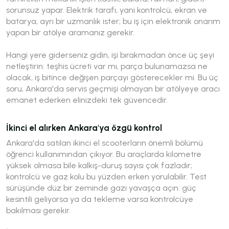
sorunsuz yapar. Elektrik tarafı, yani kontrolcü, ekran ve
batarya, ayrı bir uzmanlık ister; bu iş için elektronik onarım
yapan bir atölye aramanız gerekir.
Hangi yere giderseniz gidin, işi bırakmadan önce üç şeyi
netleştirin: teşhis ücreti var mı, parça bulunamazsa ne
olacak, iş bitince değişen parçayı gösterecekler mi. Bu üç
soru, Ankara'da servis geçmişi olmayan bir atölyeye aracı
emanet ederken elinizdeki tek güvencedir.
İkinci el alırken Ankara'ya özgü kontrol
Ankara'da satılan ikinci el scooterların önemli bölümü
öğrenci kullanımından çıkıyor. Bu araçlarda kilometre
yüksek olmasa bile kalkış-duruş sayısı çok fazladır;
kontrolcü ve gaz kolu bu yüzden erken yorulabilir. Test
sürüşünde düz bir zeminde gazı yavaşça açın: güç
kesintili geliyorsa ya da tekleme varsa kontrolcüye
bakılması gerekir.