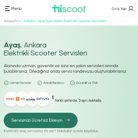
Menü
Giriş Yap
Anasayfa
Ankara - Ayaş İlçesindeki Elektrikli Scooter Servisleri
Ayaş
, Ankara
Elektrikli Scooter Servisleri
Alanında uzman, güvenilir ve size en yakın servisleri anında
bulabilirsiniz. Dilediğiniz anda servis randevusu oluşturabilirisiniz.
Uzman Servisler
Anında Randevu
Güvenilir ve Gizli
1
farklı şehirde, 3 ayrı noktada.
Servisinizi Ücretsiz Ekleyin
Elektrikli araç servisiniz mi var? Dakikalar içinde kaydolun.