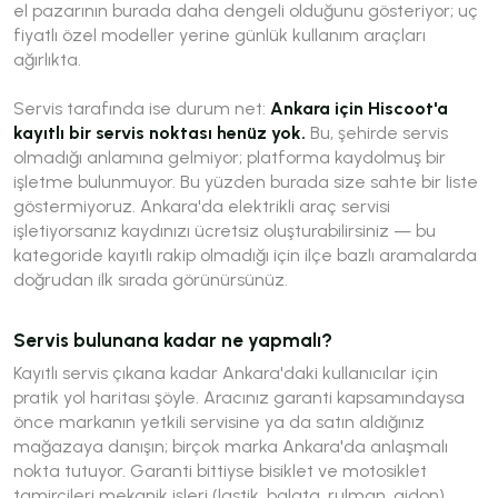
el pazarının burada daha dengeli olduğunu gösteriyor; uç
fiyatlı özel modeller yerine günlük kullanım araçları
ağırlıkta.
Servis tarafında ise durum net:
Ankara için Hiscoot'a
kayıtlı bir servis noktası henüz yok.
Bu, şehirde servis
olmadığı anlamına gelmiyor; platforma kaydolmuş bir
işletme bulunmuyor. Bu yüzden burada size sahte bir liste
göstermiyoruz. Ankara'da elektrikli araç servisi
işletiyorsanız kaydınızı ücretsiz oluşturabilirsiniz — bu
kategoride kayıtlı rakip olmadığı için ilçe bazlı aramalarda
doğrudan ilk sırada görünürsünüz.
Servis bulunana kadar ne yapmalı?
Kayıtlı servis çıkana kadar Ankara'daki kullanıcılar için
pratik yol haritası şöyle. Aracınız garanti kapsamındaysa
önce markanın yetkili servisine ya da satın aldığınız
mağazaya danışın; birçok marka Ankara'da anlaşmalı
nokta tutuyor. Garanti bittiyse bisiklet ve motosiklet
tamircileri mekanik işleri (lastik, balata, rulman, gidon)