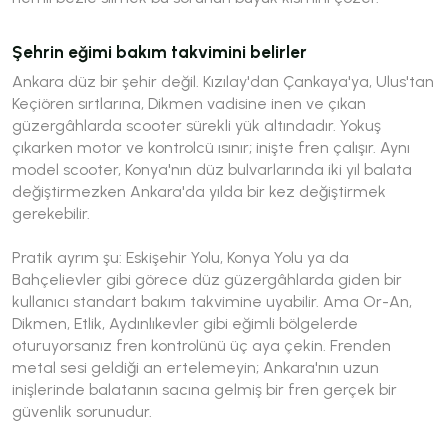
Şehrin eğimi bakım takvimini belirler
Ankara düz bir şehir değil. Kızılay'dan Çankaya'ya, Ulus'tan
Keçiören sırtlarına, Dikmen vadisine inen ve çıkan
güzergâhlarda scooter sürekli yük altındadır. Yokuş
çıkarken motor ve kontrolcü ısınır; inişte fren çalışır. Aynı
model scooter, Konya'nın düz bulvarlarında iki yıl balata
değiştirmezken Ankara'da yılda bir kez değiştirmek
gerekebilir.
Pratik ayrım şu: Eskişehir Yolu, Konya Yolu ya da
Bahçelievler gibi görece düz güzergâhlarda giden bir
kullanıcı standart bakım takvimine uyabilir. Ama Or-An,
Dikmen, Etlik, Aydınlıkevler gibi eğimli bölgelerde
oturuyorsanız fren kontrolünü üç aya çekin. Frenden
metal sesi geldiği an ertelemeyin; Ankara'nın uzun
inişlerinde balatanın sacına gelmiş bir fren gerçek bir
güvenlik sorunudur.