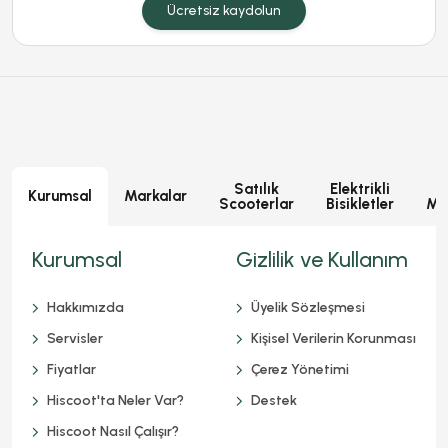
Ücretsiz kaydolun
Satılık
Elektrikli
E
Kurumsal
Markalar
Scooterlar
Bisikletler
Mot
Kurumsal
Gizlilik ve Kullanım
Hakkımızda
Üyelik Sözleşmesi
Servisler
Kişisel Verilerin Korunması
Fiyatlar
Çerez Yönetimi
Hiscoot'ta Neler Var?
Destek
Hiscoot Nasıl Çalışır?