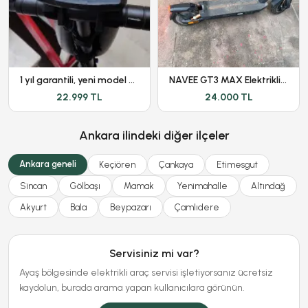
1 yıl garantili, yeni model Onvo ov-012 scooter
NAVEE GT3 MAX Elektrikli Scooter 1000W 75 KM Menzil
22.999 TL
24.000 TL
Ankara ilindeki diğer ilçeler
Ankara geneli
Keçiören
Çankaya
Etimesgut
Sincan
Gölbaşı
Mamak
Yenimahalle
Altındağ
Akyurt
Bala
Beypazarı
Çamlıdere
Servisiniz mi var?
Ayaş bölgesinde elektrikli araç servisi işletiyorsanız ücretsiz
kaydolun, burada arama yapan kullanıcılara görünün.