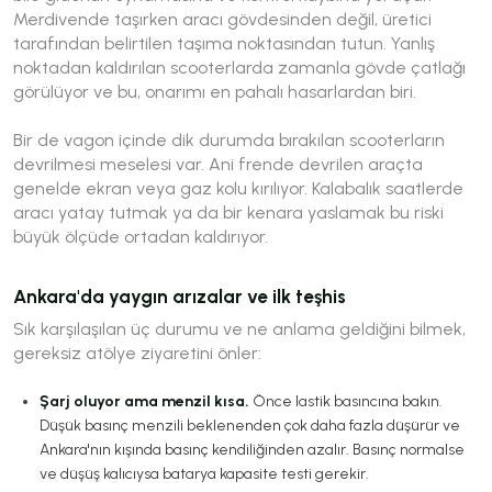
Merdivende taşırken aracı gövdesinden değil, üretici
tarafından belirtilen taşıma noktasından tutun. Yanlış
noktadan kaldırılan scooterlarda zamanla gövde çatlağı
görülüyor ve bu, onarımı en pahalı hasarlardan biri.
Bir de vagon içinde dik durumda bırakılan scooterların
devrilmesi meselesi var. Ani frende devrilen araçta
genelde ekran veya gaz kolu kırılıyor. Kalabalık saatlerde
aracı yatay tutmak ya da bir kenara yaslamak bu riski
büyük ölçüde ortadan kaldırıyor.
Ankara'da yaygın arızalar ve ilk teşhis
Sık karşılaşılan üç durumu ve ne anlama geldiğini bilmek,
gereksiz atölye ziyaretini önler:
Şarj oluyor ama menzil kısa.
Önce lastik basıncına bakın.
Düşük basınç menzili beklenenden çok daha fazla düşürür ve
Ankara'nın kışında basınç kendiliğinden azalır. Basınç normalse
ve düşüş kalıcıysa batarya kapasite testi gerekir.