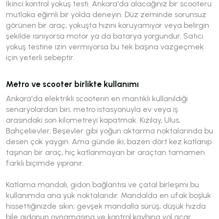
İkinci kontrol yokuş testi. Ankara'da alacağınız bir scooteru
mutlaka eğimli bir yolda deneyin. Düz zeminde sorunsuz
görünen bir araç, yokuşta hızını koruyamıyor veya belirgin
şekilde ısınıyorsa motor ya da batarya yorgundur. Satıcı
yokuş testine izin vermiyorsa bu tek başına vazgeçmek
için yeterli sebeptir.
Metro ve scooter birlikte kullanımı
Ankara'da elektrikli scooterın en mantıklı kullanıldığı
senaryolardan biri, metro istasyonuyla ev veya iş
arasındaki son kilometreyi kapatmak. Kızılay, Ulus,
Bahçelievler, Beşevler gibi yoğun aktarma noktalarında bu
desen çok yaygın. Ama günde iki, bazen dört kez katlanıp
taşınan bir araç, hiç katlanmayan bir araçtan tamamen
farklı biçimde yıpranır.
Katlama mandalı, gidon bağlantısı ve çatal birleşimi bu
kullanımda ana yük noktalarıdır. Mandalda en ufak boşluk
hissettiğinizde sıkın; gevşek mandalla sürüş, düşük hızda
bile gidonun oynamasına ve kontrol kaybına yol açar.