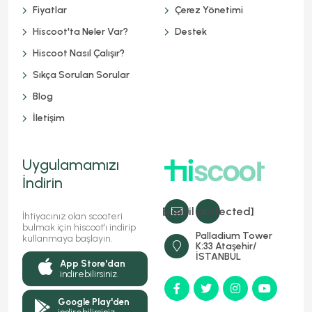
Fiyatlar
Çerez Yönetimi
Hiscoot'ta Neler Var?
Destek
Hiscoot Nasıl Çalışır?
Sıkça Sorulan Sorular
Blog
İletişim
Uygulamamızı
İndirin
[email protected]
İhtiyacınız olan scooteri
bulmak için hiscoot'ı indirip
Palladium Tower
kullanmaya başlayın.
K:33 Ataşehir/
İSTANBUL
App Store'dan
indirebilirsiniz.
Google Play'den