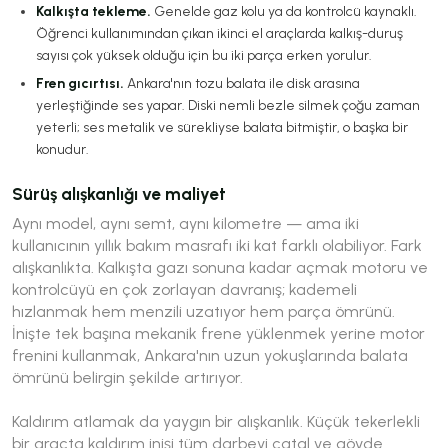
Kalkışta tekleme.
Genelde gaz kolu ya da kontrolcü kaynaklı.
Öğrenci kullanımından çıkan ikinci el araçlarda kalkış-duruş
sayısı çok yüksek olduğu için bu iki parça erken yorulur.
Fren gıcırtısı.
Ankara'nın tozu balata ile disk arasına
yerleştiğinde ses yapar. Diski nemli bezle silmek çoğu zaman
yeterli; ses metalik ve sürekliyse balata bitmiştir, o başka bir
konudur.
Sürüş alışkanlığı ve maliyet
Aynı model, aynı semt, aynı kilometre — ama iki
kullanıcının yıllık bakım masrafı iki kat farklı olabiliyor. Fark
alışkanlıkta. Kalkışta gazı sonuna kadar açmak motoru ve
kontrolcüyü en çok zorlayan davranış; kademeli
hızlanmak hem menzili uzatıyor hem parça ömrünü.
İnişte tek başına mekanik frene yüklenmek yerine motor
frenini kullanmak, Ankara'nın uzun yokuşlarında balata
ömrünü belirgin şekilde artırıyor.
Kaldırım atlamak da yaygın bir alışkanlık. Küçük tekerlekli
bir araçta kaldırım inişi tüm darbeyi çatal ve gövde