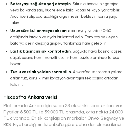
Bataryayı soğukta şarj etmeyin.
Sıfırın altındaki bir garajda
veya balkonda şarj, hücrelerde kalıcı kapasite kaybı yaratabilir.
Aracı içeri alıp oda sıcaklığına gelmesini bekleyin, sonra şarja
takın.
Uzun süre kullanmayacaksanız
bataryayı yüzde 40-60
aralığında bırakın ve ayda bir kontrol edin. Tam boş bekleyen
batarya derin deşarja girip kurtarılamaz hâle gelebilir.
Lastik basıncını sık kontrol edin.
Soğukta hava basıncı düşer;
düşük basınç hem menzili kısaltır hem buzlu zeminde tutuşu
bozar.
Tuzlu ve ıslak yoldan sonra silin.
Ankara'da kar sonrası yollara
atılan tuz, kuru iklimin korozyon avantajını tek başına ortadan
kaldırır.
Hiscoot'ta Ankara verisi
Platformda Ankara için şu an 38 elektrikli scooter ilanı var.
Fiyatlar 6.500 TL ile 59.000 TL arasında, orta nokta 24.000
TL civarında. En sık karşılaşılan markalar Onvo, Segway ve
RKS. Fiyat aralığının İstanbul'a göre daha dar olması ikinci