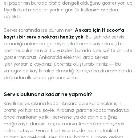
el pazarının burada daha dengeli olduğunu gösteriyor; uç
fiyatlı özel modeller yerine günlük kullanım araçları
ağırlıkta.
Servis tarafında ise durum net:
Ankara için Hiscoot'a
kayıtlı bir servis noktası henüz yok.
Bu, şehirde servis
olmadığı anlamına gelmiyor; platforma kaydolmuş bir
işletme bulunmuyor. Bu yüzden burada size sahte bir liste
göstermiyoruz. Ankara'da elektrikli araç servisi
işletiyorsanız kaydınızı ücretsiz oluşturabilirsiniz — bu
kategoride kayıtlı rakip olmadığı için ilçe bazlı aramalarda
doğrudan ilk sırada görünürsünüz.
Servis bulunana kadar ne yapmalı?
Kayıtlı servis çıkana kadar Ankara'daki kullanıcılar için
pratik yol haritası şöyle. Aracınız garanti kapsamındaysa
önce markanın yetkili servisine ya da satın aldığınız
mağazaya danışın; birçok marka Ankara'da anlaşmalı
nokta tutuyor. Garanti bittiyse bisiklet ve motosiklet
tamircileri mekanik işleri (lastik, balata, rulman, gidon)