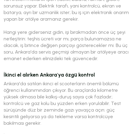
sorunsuz yapar. Elektrik tarafı, yani kontrolcü, ekran ve
batarya, ayrı bir uzmanlık ister; bu iş için elektronik onarım
yapan bir atölye aramanız gerekir.
Hangi yere giderseniz gidin, işi bırakmadan önce üç şeyi
netleştirin: teşhis ücreti var mı, parça bulunamazsa ne
olacak, iş bitince değişen parçayı gösterecekler mi. Bu üç
soru, Ankara'da servis geçmişi olmayan bir atölyeye aracı
emanet ederken elinizdeki tek güvencedir.
İkinci el alırken Ankara'ya özgü kontrol
Ankara'da satılan ikinci el scooterların önemli bölümü
öğrenci kullanımından çıkıyor. Bu araçlarda kilometre
yüksek olmasa bile kalkış-duruş sayısı çok fazladır;
kontrolcü ve gaz kolu bu yüzden erken yorulabilir. Test
sürüşünde düz bir zeminde gazı yavaşça açın: güç
kesintili geliyorsa ya da tekleme varsa kontrolcüye
bakılması gerekir.