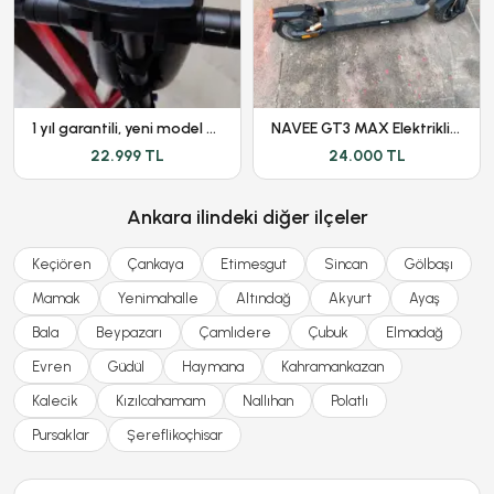
1 yıl garantili, yeni model Onvo ov-012 scooter
NAVEE GT3 MAX Elektrikli Scooter 1000W 75 KM Menzil
22.999 TL
24.000 TL
Ankara ilindeki diğer ilçeler
Keçiören
Çankaya
Etimesgut
Sincan
Gölbaşı
Mamak
Yenimahalle
Altındağ
Akyurt
Ayaş
Bala
Beypazarı
Çamlıdere
Çubuk
Elmadağ
Evren
Güdül
Haymana
Kahramankazan
Kalecik
Kızılcahamam
Nallıhan
Polatlı
Pursaklar
Şereflikoçhisar