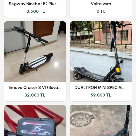
Segway Ninebot E2 Plus Elektirikli Scooter
Volta vsm
13.500 TL
0 TL
Emove Cruiser S V1 (Beyaz) - Kronik Sorunları Giderilmiştir
DUALTRON MINI SPECIAL LONG BODY - DÜŞÜK KM - GARANTİLİ
32.000 TL
59.000 TL