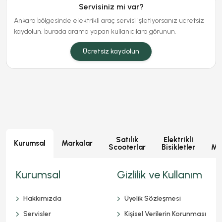
Servisiniz mi var?
Ankara bölgesinde elektrikli araç servisi işletiyorsanız ücretsiz
kaydolun, burada arama yapan kullanıcılara görünün.
Ücretsiz kaydolun
Satılık
Elektrikli
E
Kurumsal
Markalar
Scooterlar
Bisikletler
Mot
Kurumsal
Gizlilik ve Kullanım
Hakkımızda
Üyelik Sözleşmesi
Servisler
Kişisel Verilerin Korunması