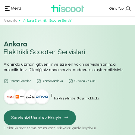
Menü
Giriş Yap
Anasayfa
Ankara Elektrikli Scooter Servisi
Ankara
Elektrikli Scooter Servisleri
Alanında uzman, güvenilir ve size en yakın servisleri anında
bulabilirsiniz. Dilediğiniz anda servis randevusu oluşturabilirisiniz.
Uzman Servisler
Anında Randevu
Güvenilir ve Gizli
1
farklı şehirde, 3 ayrı noktada.
Servisinizi Ücretsiz Ekleyin
Elektrikli araç servisiniz mi var? Dakikalar içinde kaydolun.