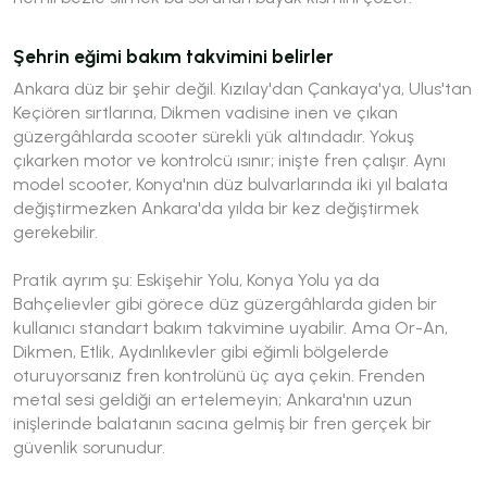
Şehrin eğimi bakım takvimini belirler
Ankara düz bir şehir değil. Kızılay'dan Çankaya'ya, Ulus'tan
Keçiören sırtlarına, Dikmen vadisine inen ve çıkan
güzergâhlarda scooter sürekli yük altındadır. Yokuş
çıkarken motor ve kontrolcü ısınır; inişte fren çalışır. Aynı
model scooter, Konya'nın düz bulvarlarında iki yıl balata
değiştirmezken Ankara'da yılda bir kez değiştirmek
gerekebilir.
Pratik ayrım şu: Eskişehir Yolu, Konya Yolu ya da
Bahçelievler gibi görece düz güzergâhlarda giden bir
kullanıcı standart bakım takvimine uyabilir. Ama Or-An,
Dikmen, Etlik, Aydınlıkevler gibi eğimli bölgelerde
oturuyorsanız fren kontrolünü üç aya çekin. Frenden
metal sesi geldiği an ertelemeyin; Ankara'nın uzun
inişlerinde balatanın sacına gelmiş bir fren gerçek bir
güvenlik sorunudur.