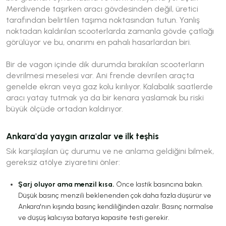
Merdivende taşırken aracı gövdesinden değil, üretici
tarafından belirtilen taşıma noktasından tutun. Yanlış
noktadan kaldırılan scooterlarda zamanla gövde çatlağı
görülüyor ve bu, onarımı en pahalı hasarlardan biri.
Bir de vagon içinde dik durumda bırakılan scooterların
devrilmesi meselesi var. Ani frende devrilen araçta
genelde ekran veya gaz kolu kırılıyor. Kalabalık saatlerde
aracı yatay tutmak ya da bir kenara yaslamak bu riski
büyük ölçüde ortadan kaldırıyor.
Ankara'da yaygın arızalar ve ilk teşhis
Sık karşılaşılan üç durumu ve ne anlama geldiğini bilmek,
gereksiz atölye ziyaretini önler:
Şarj oluyor ama menzil kısa.
Önce lastik basıncına bakın.
Düşük basınç menzili beklenenden çok daha fazla düşürür ve
Ankara'nın kışında basınç kendiliğinden azalır. Basınç normalse
ve düşüş kalıcıysa batarya kapasite testi gerekir.