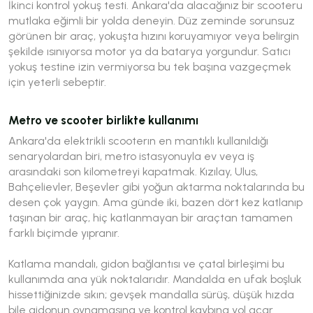
İkinci kontrol yokuş testi. Ankara'da alacağınız bir scooteru
mutlaka eğimli bir yolda deneyin. Düz zeminde sorunsuz
görünen bir araç, yokuşta hızını koruyamıyor veya belirgin
şekilde ısınıyorsa motor ya da batarya yorgundur. Satıcı
yokuş testine izin vermiyorsa bu tek başına vazgeçmek
için yeterli sebeptir.
Metro ve scooter birlikte kullanımı
Ankara'da elektrikli scooterın en mantıklı kullanıldığı
senaryolardan biri, metro istasyonuyla ev veya iş
arasındaki son kilometreyi kapatmak. Kızılay, Ulus,
Bahçelievler, Beşevler gibi yoğun aktarma noktalarında bu
desen çok yaygın. Ama günde iki, bazen dört kez katlanıp
taşınan bir araç, hiç katlanmayan bir araçtan tamamen
farklı biçimde yıpranır.
Katlama mandalı, gidon bağlantısı ve çatal birleşimi bu
kullanımda ana yük noktalarıdır. Mandalda en ufak boşluk
hissettiğinizde sıkın; gevşek mandalla sürüş, düşük hızda
bile gidonun oynamasına ve kontrol kaybına yol açar.