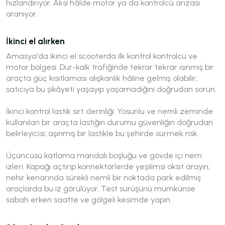
hızlandırıyor. Aksi hâlde motor ya da kontrolcü arızası
aranıyor.
İkinci el alırken
Amasya'da ikinci el scooterda ilk kontrol kontrolcü ve
motor bölgesi. Dur-kalk trafiğinde tekrar tekrar ısınmış bir
araçta güç kısıtlaması alışkanlık hâline gelmiş olabilir;
satıcıya bu şikâyeti yaşayıp yaşamadığını doğrudan sorun.
İkinci kontrol lastik sırt derinliği. Yosunlu ve nemli zeminde
kullanılan bir araçta lastiğin durumu güvenliğin doğrudan
belirleyicisi; aşınmış bir lastikle bu şehirde sürmek risk.
Üçüncüsü katlama mandalı boşluğu ve gövde içi nem
izleri. Kapağı açtırıp konnektörlerde yeşilimsi oksit arayın;
nehir kenarında sürekli nemli bir noktada park edilmiş
araçlarda bu iz görülüyor. Test sürüşünü mümkünse
sabah erken saatte ve gölgeli kesimde yapın.