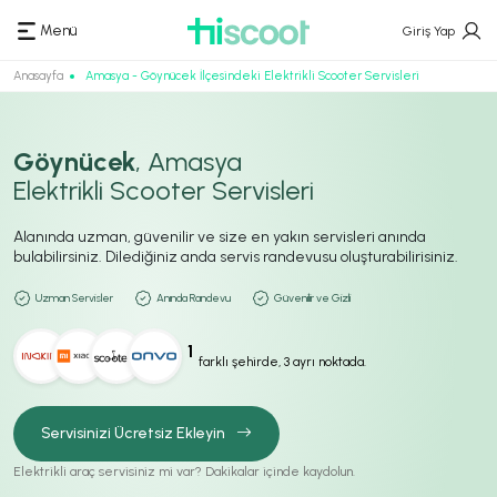
Menü
Giriş Yap
Anasayfa
Amasya - Göynücek İlçesindeki Elektrikli Scooter Servisleri
Göynücek
, Amasya
Elektrikli Scooter Servisleri
Alanında uzman, güvenilir ve size en yakın servisleri anında
bulabilirsiniz. Dilediğiniz anda servis randevusu oluşturabilirisiniz.
Uzman Servisler
Anında Randevu
Güvenilir ve Gizli
1
farklı şehirde, 3 ayrı noktada.
Servisinizi Ücretsiz Ekleyin
Elektrikli araç servisiniz mi var? Dakikalar içinde kaydolun.