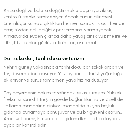
Arıza değil ve balata değiştirmekle geçmiyor; iki üç
kontrollü frenle temizleniyor. Ancak bunun bilinmesi
önemli, çünkü yola çıktıktan hemen sonraki ilk acil frende
araç sizden beklediğiniz performansı vermeyecek.
Amasya'da evden çıkınca daha yavaş bir ilk yüz metre ve
bilinçli ilk frenler günlük rutinin parçası olmalı.
Dar sokaklar, tarihi doku ve turizm
Nehrin güney yakasındaki tarihi doku dar sokaklardan ve
taş döşemeden oluşuyor. Yaz aylarında turist yoğunluğu
ekleniyor ve sürüş tamamen yaya hızına düşüyor.
Taş döşemenin bakım tarafındaki etkisi titreşim. Yüksek
frekanslı sürekli titreşim gövde bağlantılarına ve özellikle
katlama mandalına biniyor; mandalda oluşan boşluk
gidonda oynamaya dönüşüyor ve bu bir güvenlik sorunu.
Aracı katlanmış konuma alıp gidonu ileri geri zorlayarak
ayda bir kontrol edin.