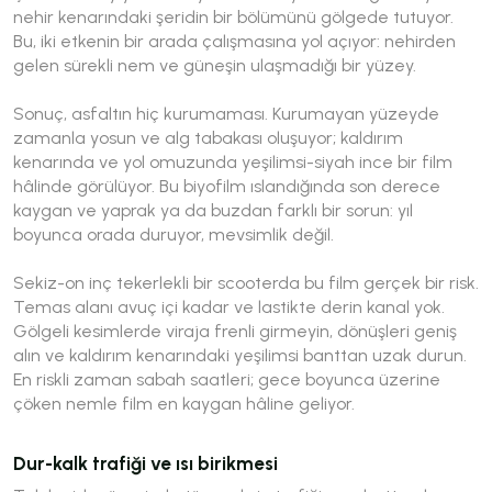
nehir kenarındaki şeridin bir bölümünü gölgede tutuyor.
Bu, iki etkenin bir arada çalışmasına yol açıyor: nehirden
gelen sürekli nem ve güneşin ulaşmadığı bir yüzey.
Sonuç, asfaltın hiç kurumaması. Kurumayan yüzeyde
zamanla yosun ve alg tabakası oluşuyor; kaldırım
kenarında ve yol omuzunda yeşilimsi-siyah ince bir film
hâlinde görülüyor. Bu biyofilm ıslandığında son derece
kaygan ve yaprak ya da buzdan farklı bir sorun: yıl
boyunca orada duruyor, mevsimlik değil.
Sekiz-on inç tekerlekli bir scooterda bu film gerçek bir risk.
Temas alanı avuç içi kadar ve lastikte derin kanal yok.
Gölgeli kesimlerde viraja frenli girmeyin, dönüşleri geniş
alın ve kaldırım kenarındaki yeşilimsi banttan uzak durun.
En riskli zaman sabah saatleri; gece boyunca üzerine
çöken nemle film en kaygan hâline geliyor.
Dur-kalk trafiği ve ısı birikmesi