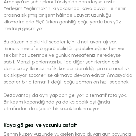
Amasya'nın şehir planı Türkiye'de neredeyse eşsiz.
Yerleşim Yeşilırmak'ın iki yakasında, kaya duvarı ile nehir
arasına sıkışmış bir şerit hâlinde uzuyor; uzunluğu
kilometrelerle ölçülürken genişliği çoğu yerde beş yüz
metreyi geçmiyor.
Bu düzenin elektrikli scooter için iki net avantajı var.
Birincisi mesafe öngörülebilirliği: gidebileceğiniz her yer
tek bir hat üzerinde ve günlük mesafeniz neredeyse
sabit. Menzil planlaması bu ilde diğer şehirlerden çok
daha kolay. İkincisi trafik; koridor daraldığı için otomobil sık
sık sıkışıyor, scooter ise akmaya devam ediyor. Amasya'da
scooter bir alternatif değil, çoğu zaman en hızlı seçenek.
Dezavantajı da aynı yapıdan geliyor: alternatif rota yok.
Bir kesim kapandığında ya da kalabalıklaştığında
etrafından dolaşacak bir sokak bulunmuyor.
Kaya gölgesi ve yosunlu asfalt
Şehrin kuzey yüzünde yükselen kaya duvarı gün boyunca