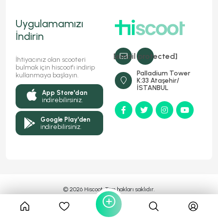
Uygulamamızı
İndirin
[email protected]
İhtiyacınız olan scooteri
bulmak için hiscoot'ı indirip
Palladium Tower
kullanmaya başlayın.
K:33 Ataşehir/
İSTANBUL
App Store'dan
indirebilirsiniz.
Google Play'den
indirebilirsiniz.
© 2026 Hiscoot, Tüm hakları saklıdır.
Bir
Markasıdır
MyFC YAZILIM