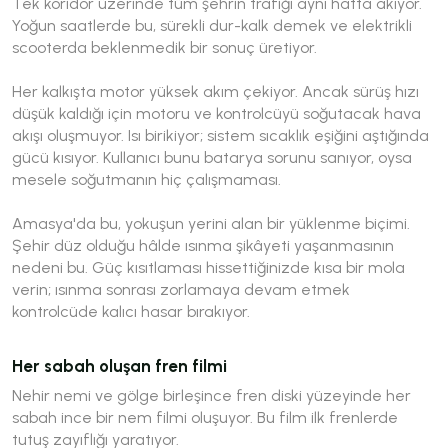
Tek koridor üzerinde tüm şehrin trafiği aynı hatta akıyor.
Yoğun saatlerde bu, sürekli dur-kalk demek ve elektrikli
scooterda beklenmedik bir sonuç üretiyor.
Her kalkışta motor yüksek akım çekiyor. Ancak sürüş hızı
düşük kaldığı için motoru ve kontrolcüyü soğutacak hava
akışı oluşmuyor. Isı birikiyor; sistem sıcaklık eşiğini aştığında
gücü kısıyor. Kullanıcı bunu batarya sorunu sanıyor, oysa
mesele soğutmanın hiç çalışmaması.
Amasya'da bu, yokuşun yerini alan bir yüklenme biçimi.
Şehir düz olduğu hâlde ısınma şikâyeti yaşanmasının
nedeni bu. Güç kısıtlaması hissettiğinizde kısa bir mola
verin; ısınma sonrası zorlamaya devam etmek
kontrolcüde kalıcı hasar bırakıyor.
Her sabah oluşan fren filmi
Nehir nemi ve gölge birleşince fren diski yüzeyinde her
sabah ince bir nem filmi oluşuyor. Bu film ilk frenlerde
tutuş zayıflığı yaratıyor.