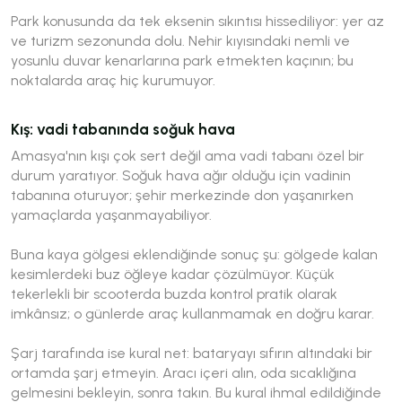
Park konusunda da tek eksenin sıkıntısı hissediliyor: yer az
ve turizm sezonunda dolu. Nehir kıyısındaki nemli ve
yosunlu duvar kenarlarına park etmekten kaçının; bu
noktalarda araç hiç kurumuyor.
Kış: vadi tabanında soğuk hava
Amasya'nın kışı çok sert değil ama vadi tabanı özel bir
durum yaratıyor. Soğuk hava ağır olduğu için vadinin
tabanına oturuyor; şehir merkezinde don yaşanırken
yamaçlarda yaşanmayabiliyor.
Buna kaya gölgesi eklendiğinde sonuç şu: gölgede kalan
kesimlerdeki buz öğleye kadar çözülmüyor. Küçük
tekerlekli bir scooterda buzda kontrol pratik olarak
imkânsız; o günlerde araç kullanmamak en doğru karar.
Şarj tarafında ise kural net: bataryayı sıfırın altındaki bir
ortamda şarj etmeyin. Aracı içeri alın, oda sıcaklığına
gelmesini bekleyin, sonra takın. Bu kural ihmal edildiğinde