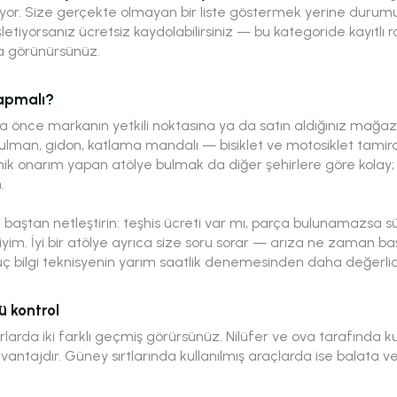
or. Size gerçekte olmayan bir liste göstermek yerine durumu 
işletiyorsanız ücretsiz kaydolabilirsiniz — bu kategoride kayıtlı ra
a görünürsünüz.
yapmalı?
 önce markanın yetkili noktasına ya da satın aldığınız mağaza
 rulman, gidon, katlama mandalı — bisiklet ve motosiklet tamirci
onik onarım yapan atölye bulmak da diğer şehirlere göre kolay;
.
baştan netleştirin: teşhis ücreti var mı, parça bulunamazsa sür
im. İyi bir atölye ayrıca size soru sorar — arıza ne zaman baş
üç bilgi teknisyenin yarım saatlik denemesinden daha değerlidi
ü kontrol
erlarda iki farklı geçmiş görürsünüz. Nilüfer ve ova tarafında 
vantajdır. Güney sırtlarında kullanılmış araçlarda ise balata