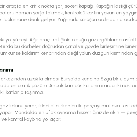
r araçta en kritik nokta şarj soketi kapağı. Kapağın lastiği çü
 scooteru hemen şarja takmak, kontrolcü kartını yakan en yaygı
ir bölümüne denk geliyor. Yağmurlu sürüşün ardından aracı kur
ki yol yüzeyi. Ağır araç trafiğinin olduğu güzergâhlarda asfalt
cooterda bu darbeler doğrudan çatal ve gövde birleşimine bine
ümkünse kaldırım kenarından değil yolun düzgün kısmından git
lanımı
rkezinden uzakta olması, Bursa'da kendine özgü bir ulaşım d
ada en pratik çözüm. Ancak kampüs kullanımı aracı iki noktad
kli katlanıp taşınma.
gaz kolunu yorar; ikinci el alırken bu iki parçayı mutlaka test 
uk yapar. Mandalda en ufak oynama hissettiğinizde sıkın — gev
ve kontrol kaybına yol açar.