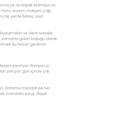
rümüş ya da kapak kırılmışsa su
n hata; onarım maliyeti çoğu
u bir yerde birkaç saat
 bozulmaları ve derin kasisler
r; zamanla gidon boşluğu olarak
mek bu hasarı geciktirir.
eseni yaratıyor. Kampüs içi
an yoruyor: gün içinde çok
edin. Katlama mandalı ise her
şek mandalla sürüş, düşük