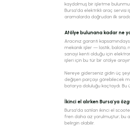
kaydolmuş bir işletme bulunmuy
Bursa'da elektrikli araç servisi 
aramalarda doğrudan ilk sırad
Atölye bulunana kadar ne 
Aracınız garanti kapsamındaysa
mekanik işler — lastik, balata,
sanayi kenti olduğu için elektr
işleri için bu tür bir atölye arayın
Nereye giderseniz gidin üç şeyi 
değişen parçayı görebilecek miy
batarya doluluğu kaçtaydı. Bu 
İkinci el alırken Bursa'ya özg
Bursa'da satılan ikinci el scoot
fren daha az yorulmuştur; bu a
belirgin olabilir.