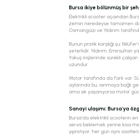
Bursa ikiye bölünmüş bir şeh
Elektrikli scooter açısından Bu
zemin neredeyse tamamen düz; 
Osmangazi ve Yıldırım tarafında
Bunun pratik karşılığı şu: Nilüfe
yeterlidir. Yıldırım, Emirsulta
Yokuş inişlerinde sürekli çalışa
uzundur.
Motor tarafında da fark var. S
aylarında bu, ısınmaya bağlı geç
ama sık yaşanıyorsa motor gücün
Sanayi ulaşımı: Bursa'ya öz
Bursa'da elektrikli scooterın e
servis beklemek yerine kısa mesa
yıpratıyor: her gün aynı saatl