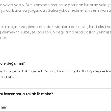
ir yolda yapın. Düz zeminde sorunsuz görünen bir araç yokuşt
or ya da batarya yorgundur. Satıcı yokuş testine izin vermiyor
soketinin içine ve gövde altındaki vidalara bakın; yeşilimsi oksit
 demektir. Yüzeysel pas sorun değil ama vida başları yenmişse 
öner.
öre değişir mi?
ı ayda bir genel bakım yeterli. Yıldırım, Emirsultan gibi Uludağ eteğine t
hızlı tüketir.
u hemen şarja takabilir miyim?
 mı?