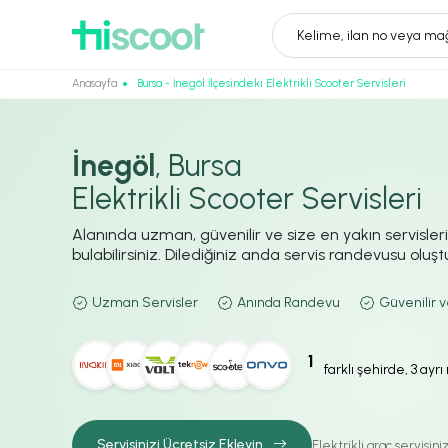
Kelime, ilan no veya mağ
Anasayfa
Bursa - İnegöl İlçesindeki Elektrikli Scooter Servisleri
İnegöl
, Bursa
Elektrikli Scooter Servisleri
Alanında uzman, güvenilir ve size en yakın servisler
bulabilirsiniz. Dilediğiniz anda servis randevusu oluştur
Uzman Servisler
Anında Randevu
Güvenilir v
1
farklı şehirde, 3 ayr
Servisinizi Ücretsiz Ekleyin
Elektrikli araç servisin