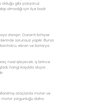
olduğu gibi yazıyoruz.
kip olmadığı için ilçe bazlı
ya danışın. Garanti bittiyse
lerinde sorunsuz yapılır. Bursa
 kontrolcü, ekran ve batarya
eç nasıl işleyecek, iş bitince
ladı, hangi koşulda oluyor,
r.
kullanılmış araçlarda motor ve
 ve motor yorgunluğu daha