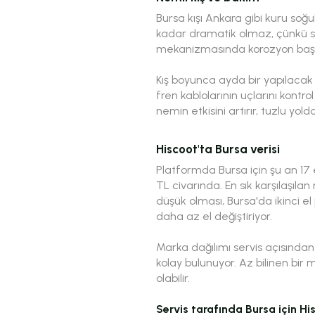
Bursa kışı Ankara gibi kuru soğuk
kadar dramatik olmaz, çünkü sı
mekanizmasında korozyon başla
Kış boyunca ayda bir yapılacak be
fren kablolarının uçlarını kontr
nemin etkisini artırır, tuzlu yold
Hiscoot'ta Bursa verisi
Platformda Bursa için şu an 17 el
TL civarında. En sık karşılaşı
düşük olması, Bursa'da ikinci e
daha az el değiştiriyor.
Marka dağılımı servis açısından
kolay bulunuyor. Az bilinen bir
olabilir.
Servis tarafında Bursa için Hi