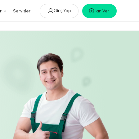
Giriş Yap
r
Servisler
İlan Ver