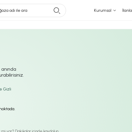
aza adı ile ara
Kurumsal
İlanla
i anında
abilirisiniz.
e Gizli
ı noktada.
iz mi var? Dakikalar içinde kaydolun.