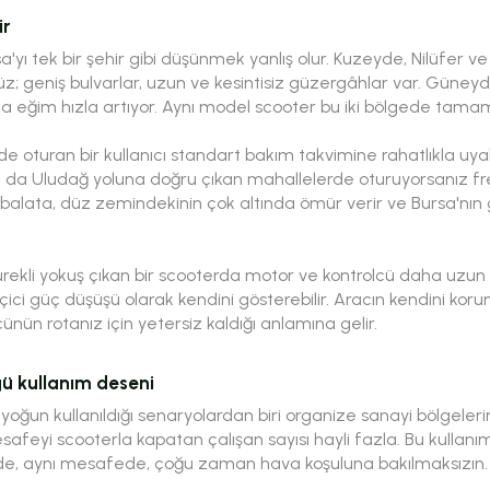
ir
rsa'yı tek bir şehir gibi düşünmek yanlış olur. Kuzeyde, Nilüfe
geniş bulvarlar, uzun ve kesintisiz güzergâhlar var. Güney
 eğim hızla artıyor. Aynı model scooter bu iki bölgede tamame
r'de oturan bir kullanıcı standart bakım takvimine rahatlıkla uyabi
n ya da Uludağ yoluna doğru çıkan mahallelerde oturuyorsanız f
n balata, düz zemindekinin çok altında ömür verir ve Bursa'nın g
ürekli yokuş çıkan bir scooterda motor ve kontrolcü daha uzun
ici güç düşüşü olarak kendini gösterebilir. Aracın kendini korum
ün rotanız için yetersiz kaldığı anlamına gelir.
gü kullanım deseni
n yoğun kullanıldığı senaryolardan biri organize sanayi bölgeler
feyi scooterla kapatan çalışan sayısı hayli fazla. Bu kullanım d
erde, aynı mesafede, çoğu zaman hava koşuluna bakılmaksızın.