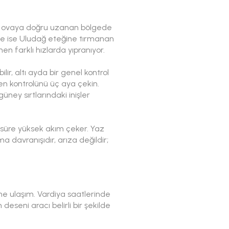
r ve ovaya doğru uzanan bölgede
de ise Uludağ eteğine tırmanan
n farklı hızlarda yıpranıyor.
lir, altı ayda bir genel kontrol
ren kontrolünü üç aya çekin.
üney sırtlarındaki inişler
 süre yüksek akım çeker. Yaz
a davranışıdır, arıza değildir;
ine ulaşım. Vardiya saatlerinde
eseni aracı belirli bir şekilde