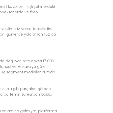
zil kaybı sert kışlı şehirlerdeki
onnektörlerde ve fren
 yeşilimsi iz varsa temizletin;
Karlı günlerde yola atılan tuz da
nda dağılıyor, orta nokta 17.000
stanbul ve Ankara'ya göre
yor; uç segment modeller burada
az kolu gibi parçaları görece
; parça temin süresi bambaşka
ğı anlamına gelmiyor; platforma