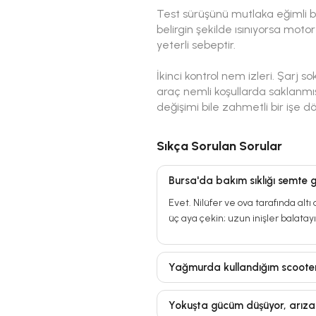
Test sürüşünü mutlaka eğimli b
belirgin şekilde ısınıyorsa mot
yeterli sebeptir.
İkinci kontrol nem izleri. Şarj 
araç nemli koşullarda saklanmış
değişimi bile zahmetli bir işe d
Sıkça Sorulan Sorular
Bursa'da bakım sıklığı semte g
Evet. Nilüfer ve ova tarafında alt
üç aya çekin; uzun inişler balatayı 
Yağmurda kullandığım scooter
Yokuşta gücüm düşüyor, arıza