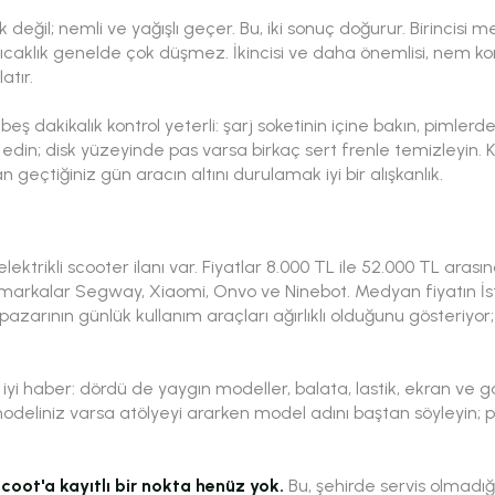
 değil; nemli ve yağışlı geçer. Bu, iki sonuç doğurur. Birincisi men
caklık genelde çok düşmez. İkincisi ve daha önemlisi, nem k
tır.
ş dakikalık kontrol yeterli: şarj soketinin içine bakın, pimlerde
ol edin; disk yüzeyinde pas varsa birkaç sert frenle temizleyin. 
an geçtiğiniz gün aracın altını durulamak iyi bir alışkanlık.
ektrikli scooter ilanı var. Fiyatlar 8.000 TL ile 52.000 TL arası
lan markalar Segway, Xiaomi, Onvo ve Ninebot. Medyan fiyatın İ
l pazarının günlük kullanım araçları ağırlıklı olduğunu gösteri
 iyi haber: dördü de yaygın modeller, balata, lastik, ekran ve g
 modeliniz varsa atölyeyi ararken model adını baştan söyleyin
scoot'a kayıtlı bir nokta henüz yok.
Bu, şehirde servis olmadı