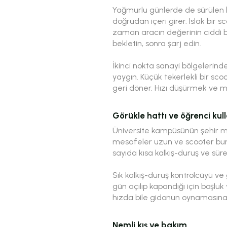
Yağmurlu günlerde de sürülen bi
doğrudan içeri girer. Islak bir
zaman aracın değerinin ciddi b
bekletin, sonra şarj edin.
İkinci nokta sanayi bölgelerinde
yaygın. Küçük tekerlekli bir s
geri döner. Hızı düşürmek ve m
Görükle hattı ve öğrenci kul
Üniversite kampüsünün şehir me
mesafeler uzun ve scooter bur
sayıda kısa kalkış-duruş ve süre
Sık kalkış-duruş kontrolcüyü ve 
gün açılıp kapandığı için boşl
hızda bile gidonun oynamasına 
Nemli kış ve bakım