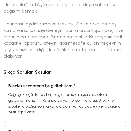
olması olağan; büyük bir ezik ya da belirgin salınım ise
değişim demek.
Üçüncüsü aydınlatma ve elektrik. Ön ve arka lambayı,
korna varsa kornayı deneyin. Sonra aracı kapatıp açın ve
ekranın hata basmadığından emin olun. Bataryanın tarihli
kapasite raporunu isteyin; kısa mesafe kullanımı çevrim
sayısını hızlı artırdığı için düşük kilometre burada aldatıcı
olabiliyor.
Sıkça Sorulan Sorular
Bilecik'te scooterla işe gidilebilir mi?
Çoğu güzergâhta tek başına gidilemez; mesafe scooterin
gerçekçi menzilinin üstünde ve yol tipi şehirlerarası. Bilecik'te
scooter otobüsün son halkası olarak işliyor: durakla ev veya durakla
tesis kapısı arası.