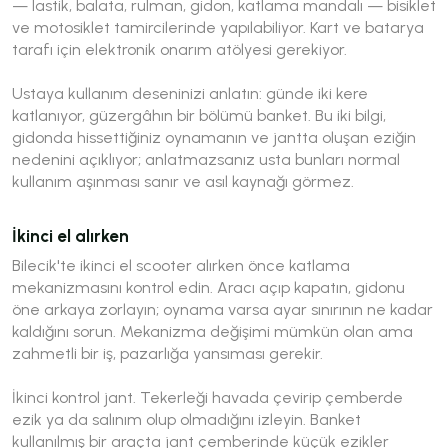
— lastik, balata, rulman, gidon, katlama mandalı — bisiklet
ve motosiklet tamircilerinde yapılabiliyor. Kart ve batarya
tarafı için elektronik onarım atölyesi gerekiyor.
Ustaya kullanım deseninizi anlatın: günde iki kere
katlanıyor, güzergâhın bir bölümü banket. Bu iki bilgi,
gidonda hissettiğiniz oynamanın ve jantta oluşan eziğin
nedenini açıklıyor; anlatmazsanız usta bunları normal
kullanım aşınması sanır ve asıl kaynağı görmez.
İkinci el alırken
Bilecik'te ikinci el scooter alırken önce katlama
mekanizmasını kontrol edin. Aracı açıp kapatın, gidonu
öne arkaya zorlayın; oynama varsa ayar sınırının ne kadar
kaldığını sorun. Mekanizma değişimi mümkün olan ama
zahmetli bir iş, pazarlığa yansıması gerekir.
İkinci kontrol jant. Tekerleği havada çevirip çemberde
ezik ya da salınım olup olmadığını izleyin. Banket
kullanılmış bir araçta jant çemberinde küçük ezikler