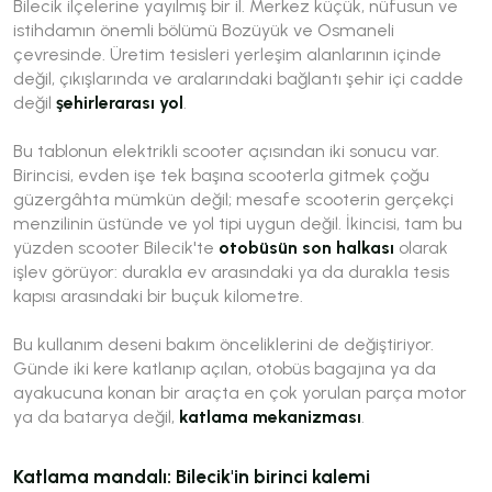
Bilecik ilçelerine yayılmış bir il. Merkez küçük, nüfusun ve
istihdamın önemli bölümü Bozüyük ve Osmaneli
çevresinde. Üretim tesisleri yerleşim alanlarının içinde
değil, çıkışlarında ve aralarındaki bağlantı şehir içi cadde
değil
şehirlerarası yol
.
Bu tablonun elektrikli scooter açısından iki sonucu var.
Birincisi, evden işe tek başına scooterla gitmek çoğu
güzergâhta mümkün değil; mesafe scooterin gerçekçi
menzilinin üstünde ve yol tipi uygun değil. İkincisi, tam bu
yüzden scooter Bilecik'te
otobüsün son halkası
olarak
işlev görüyor: durakla ev arasındaki ya da durakla tesis
kapısı arasındaki bir buçuk kilometre.
Bu kullanım deseni bakım önceliklerini de değiştiriyor.
Günde iki kere katlanıp açılan, otobüs bagajına ya da
ayakucuna konan bir araçta en çok yorulan parça motor
ya da batarya değil,
katlama mekanizması
.
Katlama mandalı: Bilecik'in birinci kalemi