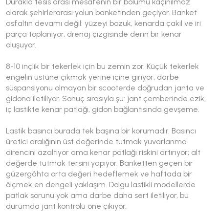
Durakla tesis arası mesafenin bir bölümü kaçınılmaz
olarak şehirlerarası yolun banketinden geçiyor. Banket
asfaltın devamı değil: yüzeyi bozuk, kenarda çakıl ve iri
parça toplanıyor, drenaj çizgisinde derin bir kenar
oluşuyor.
8-10 inçlik bir tekerlek için bu zemin zor. Küçük tekerlek
engelin üstüne çıkmak yerine içine giriyor; darbe
süspansiyonu olmayan bir scooterde doğrudan janta ve
gidona iletiliyor. Sonuç sırasıyla şu: jant çemberinde ezik,
iç lastikte kenar patlağı, gidon bağlantısında gevşeme.
Lastik basıncı burada tek başına bir korumadır. Basıncı
üretici aralığının üst değerinde tutmak yuvarlanma
direncini azaltıyor ama kenar patlağı riskini artırıyor; alt
değerde tutmak tersini yapıyor. Banketten geçen bir
güzergâhta orta değeri hedeflemek ve haftada bir
ölçmek en dengeli yaklaşım. Dolgu lastikli modellerde
patlak sorunu yok ama darbe daha sert iletiliyor, bu
durumda jant kontrolü öne çıkıyor.