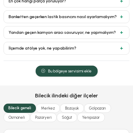
En çok hangi parça yoruluyor?
Banketten geçerken lastik basıncını nasıl ayarlamalıyım?
Yandan geçen kamyon aracı savuruyor, ne yapmalıyım?
İlçemde atölye yok, ne yapabilirim?
Bu bölgeye servisimi ekle
Bilecik ilindeki diğer ilçeler
Bilecik geneli
Merkez
Bozüyük
Gölpazarı
Osmaneli
Pazaryeri
Söğüt
Yenipazar