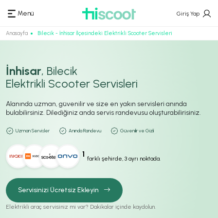
Menü
Giriş Yap
Anasayfa
Bilecik - İnhisar İlçesindeki Elektrikli Scooter Servisleri
İnhisar
, Bilecik
Elektrikli Scooter Servisleri
Alanında uzman, güvenilir ve size en yakın servisleri anında
bulabilirsiniz. Dilediğiniz anda servis randevusu oluşturabilirisiniz.
Uzman Servisler
Anında Randevu
Güvenilir ve Gizli
1
farklı şehirde, 3 ayrı noktada.
Servisinizi Ücretsiz Ekleyin
Elektrikli araç servisiniz mi var? Dakikalar içinde kaydolun.