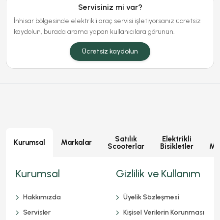
Servisiniz mi var?
İnhisar bölgesinde elektrikli araç servisi işletiyorsanız ücretsiz
kaydolun, burada arama yapan kullanıcılara görünün.
Ücretsiz kaydolun
Satılık
Elektrikli
E
Kurumsal
Markalar
Scooterlar
Bisikletler
Mot
Kurumsal
Gizlilik ve Kullanım
Hakkımızda
Üyelik Sözleşmesi
Servisler
Kişisel Verilerin Korunması