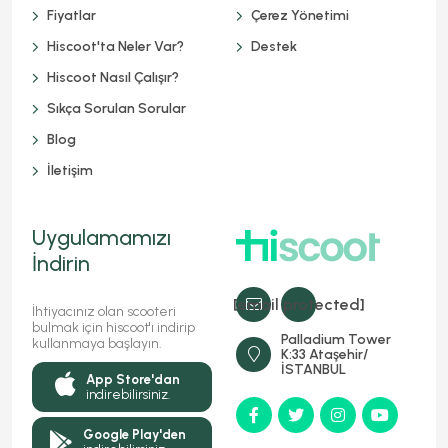
Fiyatlar
Çerez Yönetimi
Hiscoot'ta Neler Var?
Destek
Hiscoot Nasıl Çalışır?
Sıkça Sorulan Sorular
Blog
İletişim
Uygulamamızı
İndirin
[email protected]
İhtiyacınız olan scooteri
bulmak için hiscoot'ı indirip
Palladium Tower
kullanmaya başlayın.
K:33 Ataşehir/
İSTANBUL
App Store'dan
indirebilirsiniz.
Google Play'den