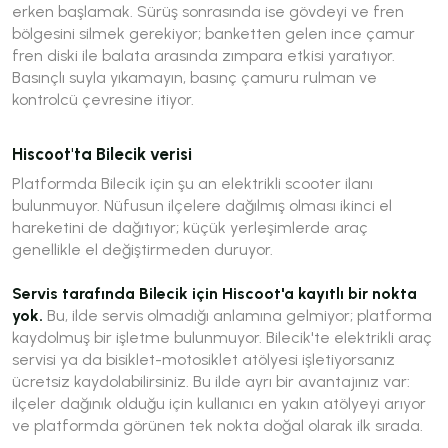
erken başlamak. Sürüş sonrasında ise gövdeyi ve fren
bölgesini silmek gerekiyor; banketten gelen ince çamur
fren diski ile balata arasında zımpara etkisi yaratıyor.
Basınçlı suyla yıkamayın, basınç çamuru rulman ve
kontrolcü çevresine itiyor.
Hiscoot'ta Bilecik verisi
Platformda Bilecik için şu an elektrikli scooter ilanı
bulunmuyor. Nüfusun ilçelere dağılmış olması ikinci el
hareketini de dağıtıyor; küçük yerleşimlerde araç
genellikle el değiştirmeden duruyor.
Servis tarafında Bilecik için Hiscoot'a kayıtlı bir nokta
yok.
Bu, ilde servis olmadığı anlamına gelmiyor; platforma
kaydolmuş bir işletme bulunmuyor. Bilecik'te elektrikli araç
servisi ya da bisiklet-motosiklet atölyesi işletiyorsanız
ücretsiz kaydolabilirsiniz. Bu ilde ayrı bir avantajınız var:
ilçeler dağınık olduğu için kullanıcı en yakın atölyeyi arıyor
ve platformda görünen tek nokta doğal olarak ilk sırada.