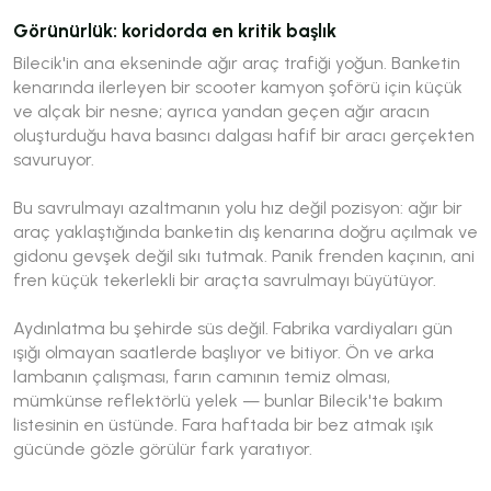
Görünürlük: koridorda en kritik başlık
Bilecik'in ana ekseninde ağır araç trafiği yoğun. Banketin
kenarında ilerleyen bir scooter kamyon şoförü için küçük
ve alçak bir nesne; ayrıca yandan geçen ağır aracın
oluşturduğu hava basıncı dalgası hafif bir aracı gerçekten
savuruyor.
Bu savrulmayı azaltmanın yolu hız değil pozisyon: ağır bir
araç yaklaştığında banketin dış kenarına doğru açılmak ve
gidonu gevşek değil sıkı tutmak. Panik frenden kaçının, ani
fren küçük tekerlekli bir araçta savrulmayı büyütüyor.
Aydınlatma bu şehirde süs değil. Fabrika vardiyaları gün
ışığı olmayan saatlerde başlıyor ve bitiyor. Ön ve arka
lambanın çalışması, farın camının temiz olması,
mümkünse reflektörlü yelek — bunlar Bilecik'te bakım
listesinin en üstünde. Fara haftada bir bez atmak ışık
gücünde gözle görülür fark yaratıyor.