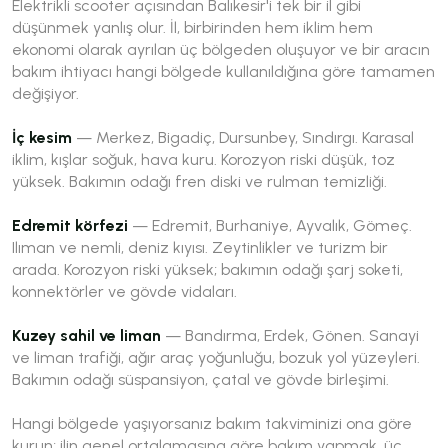
Elektrikli scooter açısından Balıkesir'i tek bir il gibi
düşünmek yanlış olur. İl, birbirinden hem iklim hem
ekonomi olarak ayrılan üç bölgeden oluşuyor ve bir aracın
bakım ihtiyacı hangi bölgede kullanıldığına göre tamamen
değişiyor.
İç kesim
— Merkez, Bigadiç, Dursunbey, Sındırgı. Karasal
iklim, kışlar soğuk, hava kuru. Korozyon riski düşük, toz
yüksek. Bakımın odağı fren diski ve rulman temizliği.
Edremit körfezi
— Edremit, Burhaniye, Ayvalık, Gömeç.
Ilıman ve nemli, deniz kıyısı. Zeytinlikler ve turizm bir
arada. Korozyon riski yüksek; bakımın odağı şarj soketi,
konnektörler ve gövde vidaları.
Kuzey sahil ve liman
— Bandırma, Erdek, Gönen. Sanayi
ve liman trafiği, ağır araç yoğunluğu, bozuk yol yüzeyleri.
Bakımın odağı süspansiyon, çatal ve gövde birleşimi.
Hangi bölgede yaşıyorsanız bakım takviminizi ona göre
kurun; ilin genel ortalamasına göre bakım yapmak, üç