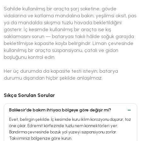
Sahilde kullanılmış bir araçta şarj soketine, gövde
vidalarına ve katlama mandalına bakın; yeşilimsi oksit, pas
ya da mandalda sıkışma tuzlu havada bekletildiğini
gösterir. İç kesimde kullanılmış bir araçta ise kış
saklamasını sorun — bataryası takılı hâlde soğuk garajda
bekletilmişse kapasite kaybı belirgindir. Liman çevresinde
kullanılmış bir araçta süspansiyonu, çatalı ve gidon
boşluğunu kontrol edin.
Her üç durumda da kapasite testi isteyin; batarya
durumu dışarıdan hiçbir şekilde anlaşılmaz.
Sıkça Sorulan Sorular
Balıkesir'de bakım ihtiyacı bölgeye göre değişir mi?
Evet, belirgin şekilde. İç kesimde kuru iklim korozyonu düşürür, toz
öne çıkar. Edremit körfezinde tuzlu nem konnektörleri yer.
Bandırma çevresinde bozuk yol yüzeyi süspansiyonu zorlar.
Takviminizi bölgenize göre kurun.