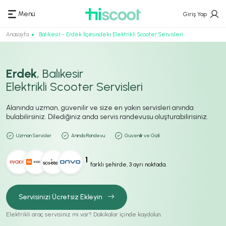
Menü
Giriş Yap
Anasayfa
Balıkesir - Erdek İlçesindeki Elektrikli Scooter Servisleri
Erdek
, Balıkesir
Elektrikli Scooter Servisleri
Alanında uzman, güvenilir ve size en yakın servisleri anında
bulabilirsiniz. Dilediğiniz anda servis randevusu oluşturabilirisiniz.
Uzman Servisler
Anında Randevu
Güvenilir ve Gizli
1
farklı şehirde, 3 ayrı noktada.
Servisinizi Ücretsiz Ekleyin
Elektrikli araç servisiniz mi var? Dakikalar içinde kaydolun.