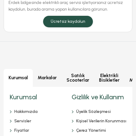
Erdek bölgesinde elektrikli araç servisi işletiyorsanız ücretsiz
kaydolun, burada arama yapan kullanıcılara görünün.
Ücretsiz kaydolun
Satılık
Elektrikli
E
Kurumsal
Markalar
Scooterlar
Bisikletler
Mot
Kurumsal
Gizlilik ve Kullanım
Hakkımızda
Üyelik Sözleşmesi
Servisler
Kişisel Verilerin Korunması
Fiyatlar
Çerez Yönetimi