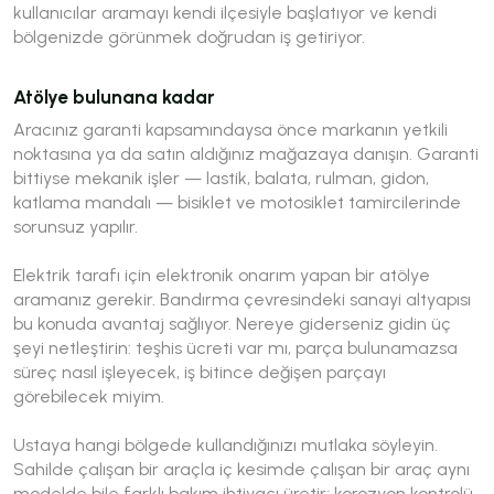
kullanıcılar aramayı kendi ilçesiyle başlatıyor ve kendi
bölgenizde görünmek doğrudan iş getiriyor.
Atölye bulunana kadar
Aracınız garanti kapsamındaysa önce markanın yetkili
noktasına ya da satın aldığınız mağazaya danışın. Garanti
bittiyse mekanik işler — lastik, balata, rulman, gidon,
katlama mandalı — bisiklet ve motosiklet tamircilerinde
sorunsuz yapılır.
Elektrik tarafı için elektronik onarım yapan bir atölye
aramanız gerekir. Bandırma çevresindeki sanayi altyapısı
bu konuda avantaj sağlıyor. Nereye giderseniz gidin üç
şeyi netleştirin: teşhis ücreti var mı, parça bulunamazsa
süreç nasıl işleyecek, iş bitince değişen parçayı
görebilecek miyim.
Ustaya hangi bölgede kullandığınızı mutlaka söyleyin.
Sahilde çalışan bir araçla iç kesimde çalışan bir araç aynı
modelde bile farklı bakım ihtiyacı üretir; korozyon kontrolü