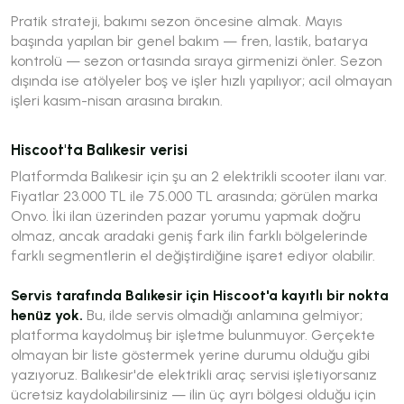
Pratik strateji, bakımı sezon öncesine almak. Mayıs
başında yapılan bir genel bakım — fren, lastik, batarya
kontrolü — sezon ortasında sıraya girmenizi önler. Sezon
dışında ise atölyeler boş ve işler hızlı yapılıyor; acil olmayan
işleri kasım-nisan arasına bırakın.
Hiscoot'ta Balıkesir verisi
Platformda Balıkesir için şu an 2 elektrikli scooter ilanı var.
Fiyatlar 23.000 TL ile 75.000 TL arasında; görülen marka
Onvo. İki ilan üzerinden pazar yorumu yapmak doğru
olmaz, ancak aradaki geniş fark ilin farklı bölgelerinde
farklı segmentlerin el değiştirdiğine işaret ediyor olabilir.
Servis tarafında Balıkesir için Hiscoot'a kayıtlı bir nokta
henüz yok.
Bu, ilde servis olmadığı anlamına gelmiyor;
platforma kaydolmuş bir işletme bulunmuyor. Gerçekte
olmayan bir liste göstermek yerine durumu olduğu gibi
yazıyoruz. Balıkesir'de elektrikli araç servisi işletiyorsanız
ücretsiz kaydolabilirsiniz — ilin üç ayrı bölgesi olduğu için