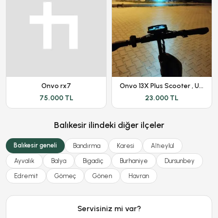
Onvo rx7
Onvo 13X Plus Scooter , Uygun Fiyat, Açıklamayı Okuyunuz
75.000 TL
23.000 TL
Balıkesir ilindeki diğer ilçeler
Balıkesir geneli
Bandırma
Karesi
Altıeylül
Ayvalık
Balya
Bigadiç
Burhaniye
Dursunbey
Edremit
Gömeç
Gönen
Havran
Servisiniz mi var?