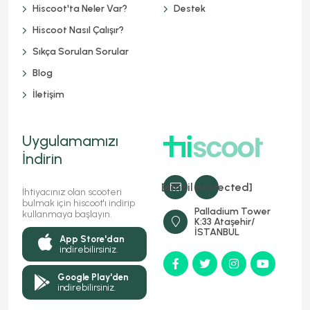
Hiscoot'ta Neler Var?
Destek
Hiscoot Nasıl Çalışır?
Sıkça Sorulan Sorular
Blog
İletişim
Uygulamamızı
İndirin
[email protected]
İhtiyacınız olan scooteri
bulmak için hiscoot'ı indirip
Palladium Tower
kullanmaya başlayın.
K:33 Ataşehir/
İSTANBUL
App Store'dan
indirebilirsiniz.
Google Play'den
indirebilirsiniz.