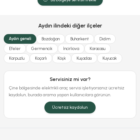
Aydın ilindeki diğer ilçeler
Aydın geneli
Bozdoğan
Buharkent
Didim
Efeler
Germencik
İncirliova
Karacasu
Karpuzlu
Koçarlı
Köşk
Kuşadası
Kuyucak
Servisiniz mi var?
Çine bölgesinde elektrikli araç servisi işletiyorsanız ücretsiz
kaydolun, burada arama yapan kullanıcılara görünün.
Ücretsiz kaydolun