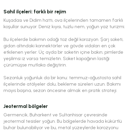
Sahil ilçeleri: farklı bir rejim
Kuşadası ve Didim hattı, ova ilçelerinden tamamen farklı
koşullar sunuyor. Deniz kıyısı, tuzlu nem, yoğun yaz turizmi.
Bu ilçelerde bakımın odağı toz değil korozyon. Şarj soketi,
gidon altındaki konnektörler ve gövde vidaları en çok
etkilenen yerler. Üç ayda bir soketin içine bakın; pimlerde
yeşilimsi iz varsa temizletin. Soket kapağının lastiği
çürümüşse mutlaka değiştirin.
Sezonluk yoğunluk da bir konu: temmuz-ağustosta sahil
ilçelerinde atölyeler dolu, bekleme süreleri uzun. Bakımı
mayıs başına, sezon öncesine almak en pratik strateji.
Jeotermal bölgeler
Germencik, Buharkent ve Sultanhisar çevresinde
jeotermal tesisler yoğun. Bu bölgelerde havada kükürtlü
buhar bulunabiliyor ve bu, metal yüzeylerde korozyonu