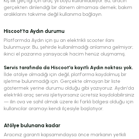
Kış ılık geçtiği için araç yıl boyu kullanılabiliyor. Bu, aracın
gerçekten dinlendiği bir dönem olmaması demek; bakım
aralıklarını takvime değil kullanıma bağlayın.
Hiscoot'ta Aydın durumu
Platformda Aydın için şu an elektrikli scooter ilanı
bulunmuyor. Bu, şehirde kullanılmadığı anlamına gelmiyor;
ikinci el pazarına yansıyacak hacim henüz oluşmamış.
Servis tarafında da Hiscoot'a kayıtlı Aydın noktası yok.
İlde atölye olmadığı için değil, platforma kaydolmuş bir
işletme bulunmadığı için. Gerçekte olmayan bir liste
göstermek yerine durumu olduğu gibi yazıyoruz. Aydın'da
elektrikli araç servisi işletiyorsanız ücretsiz kaydolabilirsiniz
— ilin ova ve sahil olmak üzere iki farklı bölgesi olduğu için
kullanıcılar aramayı kendi ilçesiyle başlatıyor.
Atölye bulunana kadar
Aracınız garanti kapsamındaysa önce markanın yetkili