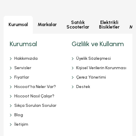
Satılık
Elektrikli
E
Kurumsal
Markalar
Scooterlar
Bisikletler
Mot
Kurumsal
Gizlilik ve Kullanım
Hakkımızda
Üyelik Sözleşmesi
Servisler
Kişisel Verilerin Korunması
Fiyatlar
Çerez Yönetimi
Hiscoot'ta Neler Var?
Destek
Hiscoot Nasıl Çalışır?
Sıkça Sorulan Sorular
Blog
İletişim