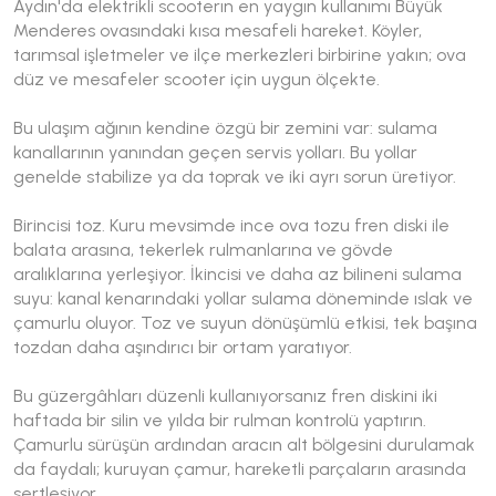
Aydın'da elektrikli scooterın en yaygın kullanımı Büyük
Menderes ovasındaki kısa mesafeli hareket. Köyler,
tarımsal işletmeler ve ilçe merkezleri birbirine yakın; ova
düz ve mesafeler scooter için uygun ölçekte.
Bu ulaşım ağının kendine özgü bir zemini var: sulama
kanallarının yanından geçen servis yolları. Bu yollar
genelde stabilize ya da toprak ve iki ayrı sorun üretiyor.
Birincisi toz. Kuru mevsimde ince ova tozu fren diski ile
balata arasına, tekerlek rulmanlarına ve gövde
aralıklarına yerleşiyor. İkincisi ve daha az bilineni sulama
suyu: kanal kenarındaki yollar sulama döneminde ıslak ve
çamurlu oluyor. Toz ve suyun dönüşümlü etkisi, tek başına
tozdan daha aşındırıcı bir ortam yaratıyor.
Bu güzergâhları düzenli kullanıyorsanız fren diskini iki
haftada bir silin ve yılda bir rulman kontrolü yaptırın.
Çamurlu sürüşün ardından aracın alt bölgesini durulamak
da faydalı; kuruyan çamur, hareketli parçaların arasında
sertleşiyor.