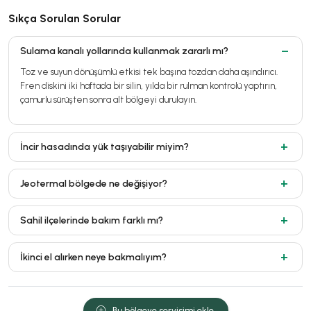
Sıkça Sorulan Sorular
Sulama kanalı yollarında kullanmak zararlı mı?
Toz ve suyun dönüşümlü etkisi tek başına tozdan daha aşındırıcı.
Fren diskini iki haftada bir silin, yılda bir rulman kontrolü yaptırın,
çamurlu sürüşten sonra alt bölgeyi durulayın.
İncir hasadında yük taşıyabilir miyim?
Jeotermal bölgede ne değişiyor?
Sahil ilçelerinde bakım farklı mı?
İkinci el alırken neye bakmalıyım?
Bu bölgeye servisimi ekle