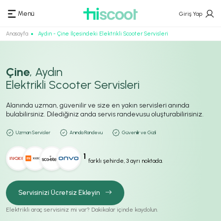
Menü
Giriş Yap
Anasayfa
Aydın - Çine İlçesindeki Elektrikli Scooter Servisleri
Çine
, Aydın
Elektrikli Scooter Servisleri
Alanında uzman, güvenilir ve size en yakın servisleri anında
bulabilirsiniz. Dilediğiniz anda servis randevusu oluşturabilirisiniz.
Uzman Servisler
Anında Randevu
Güvenilir ve Gizli
1
farklı şehirde, 3 ayrı noktada.
Servisinizi Ücretsiz Ekleyin
Elektrikli araç servisiniz mi var? Dakikalar içinde kaydolun.