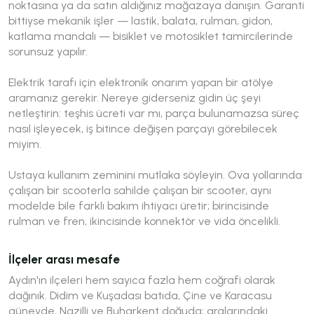
noktasına ya da satın aldığınız mağazaya danışın. Garanti
bittiyse mekanik işler — lastik, balata, rulman, gidon,
katlama mandalı — bisiklet ve motosiklet tamircilerinde
sorunsuz yapılır.
Elektrik tarafı için elektronik onarım yapan bir atölye
aramanız gerekir. Nereye giderseniz gidin üç şeyi
netleştirin: teşhis ücreti var mı, parça bulunamazsa süreç
nasıl işleyecek, iş bitince değişen parçayı görebilecek
miyim.
Ustaya kullanım zeminini mutlaka söyleyin. Ova yollarında
çalışan bir scooterla sahilde çalışan bir scooter, aynı
modelde bile farklı bakım ihtiyacı üretir; birincisinde
rulman ve fren, ikincisinde konnektör ve vida öncelikli.
İlçeler arası mesafe
Aydın'ın ilçeleri hem sayıca fazla hem coğrafi olarak
dağınık. Didim ve Kuşadası batıda, Çine ve Karacasu
güneyde, Nazilli ve Buharkent doğuda; aralarındaki