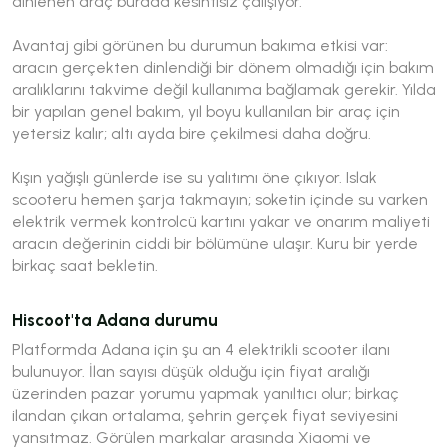
dinlenen araç burada kesintisiz çalışıyor.
Avantaj gibi görünen bu durumun bakıma etkisi var:
aracın gerçekten dinlendiği bir dönem olmadığı için bakım
aralıklarını takvime değil kullanıma bağlamak gerekir. Yılda
bir yapılan genel bakım, yıl boyu kullanılan bir araç için
yetersiz kalır; altı ayda bire çekilmesi daha doğru.
Kışın yağışlı günlerde ise su yalıtımı öne çıkıyor. Islak
scooteru hemen şarja takmayın; soketin içinde su varken
elektrik vermek kontrolcü kartını yakar ve onarım maliyeti
aracın değerinin ciddi bir bölümüne ulaşır. Kuru bir yerde
birkaç saat bekletin.
Hiscoot'ta Adana durumu
Platformda Adana için şu an 4 elektrikli scooter ilanı
bulunuyor. İlan sayısı düşük olduğu için fiyat aralığı
üzerinden pazar yorumu yapmak yanıltıcı olur; birkaç
ilandan çıkan ortalama, şehrin gerçek fiyat seviyesini
yansıtmaz. Görülen markalar arasında Xiaomi ve