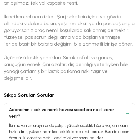
anlaşılmaz; tek yol kapasite testi.
İkinci kontrol nem izleri. Şarj soketinin içine ve gövde
altındaki vidalara bakın; yeşilimsi oksit ya da pas başlangıcı
görüyorsanız araç nemli koşullarda saklanmış demektir.
Yüzeysel pas sorun değil ama vida başları yenmişse
ileride basit bir balata değişimi bile zahmetli bir işe döner.
Üçüncüsü lastik yanakları. Sıcak asfalt ve güneş,
kauçuğun esnekliğini azaltır; diş derinliği yeterliyken bile
yanağı çatlamış bir lastik patlama riski taşır ve
değişmelidir.
Sıkça Sorulan Sorular
Adana'nın sıcak ve nemli havası scootera nasıl zarar
verir?
İki mekanizma aynı anda çalışır: yüksek sıcaklık hücre yaşlanmasını
hızlandırır, yüksek nem konnektörlerde oksit bırakır. Burada aracın
ömrünü kilometre değil, geçirdiği yaz sayısı belirler.