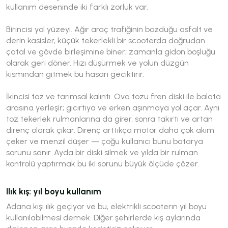
kullanım deseninde iki farklı zorluk var.
Birincisi yol yüzeyi. Ağır araç trafiğinin bozduğu asfalt ve
derin kasisler, küçük tekerlekli bir scooterda doğrudan
çatal ve gövde birleşimine biner; zamanla gidon boşluğu
olarak geri döner. Hızı düşürmek ve yolun düzgün
kısmından gitmek bu hasarı geciktirir.
İkincisi toz ve tarımsal kalıntı. Ova tozu fren diski ile balata
arasına yerleşir; gıcırtıya ve erken aşınmaya yol açar. Aynı
toz tekerlek rulmanlarına da girer, sonra takırtı ve artan
direnç olarak çıkar. Direnç arttıkça motor daha çok akım
çeker ve menzil düşer — çoğu kullanıcı bunu batarya
sorunu sanır. Ayda bir diski silmek ve yılda bir rulman
kontrolü yaptırmak bu iki sorunu büyük ölçüde çözer.
Ilık kış: yıl boyu kullanım
Adana kışı ılık geçiyor ve bu, elektrikli scooterın yıl boyu
kullanılabilmesi demek. Diğer şehirlerde kış aylarında