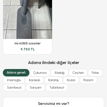
mi m365 scooter
9.750 TL
Adana ilindeki diğer ilçeler
Adana geneli
Çukurova
Aladağ
Ceyhan
Feke
İmamoğlu
Karaisalı
Karataş
Kozan
Pozantı
Saimbeyli
Sarıçam
Tufanbeyli
Servisiniz mi var?