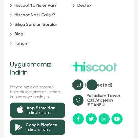
Hiscoot'ta Neler Var?
Destek
Hiscoot Nasıl Çalışır?
Sıkça Sorulan Sorular
Blog
İletişim
Uygulamamızı
İndirin
[email protected]
İhtiyacınız olan scooteri
bulmak için hiscoot'ı indirip
Palladium Tower
kullanmaya başlayın.
K:33 Ataşehir/
İSTANBUL
App Store'dan
indirebilirsiniz.
Google Play'den
indirebilirsiniz.