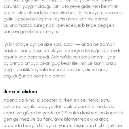
sorunları yaygın olduğu için, atölyeye giderken belirtinin
aralıklı olup olmadığını mutlaka belirtin. Nereye giderseniz
gidin üç şeyi netleştirin: teşhis ücreti var mı, parça
bulunamazsa süreç nasıl işleyecek, iş bitince değişen
parçayı görebilecek miyim.
İyi bir atölye ayrıca size soru sorar — arıza ne zaman
başladı, hangi koşulda oluyor, batarya doluluğu kaçtaydı,
dışarısı kaç dereceydi. Adana'da son soru önemli: yaz
aylarında ortaya çıkan güç kesintilerinin bir kısmı arıza
değil, sıcaklık kaynaklı koruma davranışıdır ve araç
soğuduğunda normale döner.
İkinci el alırken
Adana'da ikinci el scooter alırken en belirleyici soru
saklama koşulu: araç yazları açık otoparkta mı durdu,
kapalı ve gölge bir yerde mi? Sıcakta kaybedilen kapasite
geri gelmez ve bu fark, aynı kilometredeki iki araç
arasında belirgin bir ayrım yaratır. Dışarıdan hiçbir şekilde