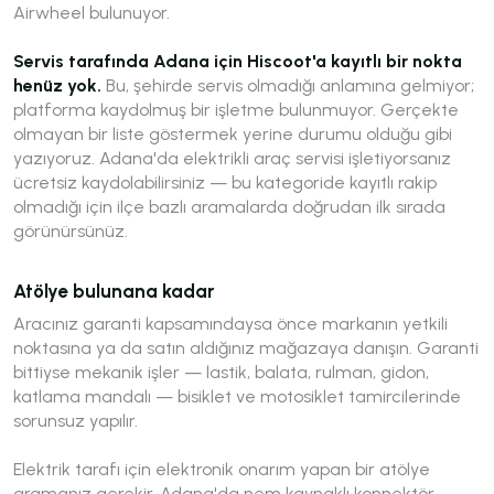
Airwheel bulunuyor.
Servis tarafında Adana için Hiscoot'a kayıtlı bir nokta
henüz yok.
Bu, şehirde servis olmadığı anlamına gelmiyor;
platforma kaydolmuş bir işletme bulunmuyor. Gerçekte
olmayan bir liste göstermek yerine durumu olduğu gibi
yazıyoruz. Adana'da elektrikli araç servisi işletiyorsanız
ücretsiz kaydolabilirsiniz — bu kategoride kayıtlı rakip
olmadığı için ilçe bazlı aramalarda doğrudan ilk sırada
görünürsünüz.
Atölye bulunana kadar
Aracınız garanti kapsamındaysa önce markanın yetkili
noktasına ya da satın aldığınız mağazaya danışın. Garanti
bittiyse mekanik işler — lastik, balata, rulman, gidon,
katlama mandalı — bisiklet ve motosiklet tamircilerinde
sorunsuz yapılır.
Elektrik tarafı için elektronik onarım yapan bir atölye
aramanız gerekir. Adana'da nem kaynaklı konnektör