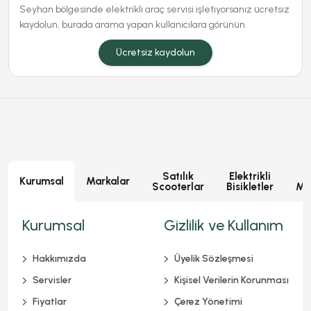
Seyhan bölgesinde elektrikli araç servisi işletiyorsanız ücretsiz
kaydolun, burada arama yapan kullanıcılara görünün.
Ücretsiz kaydolun
Satılık
Elektrikli
E
Kurumsal
Markalar
Scooterlar
Bisikletler
Mot
Kurumsal
Gizlilik ve Kullanım
Hakkımızda
Üyelik Sözleşmesi
Servisler
Kişisel Verilerin Korunması
Fiyatlar
Çerez Yönetimi