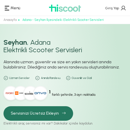
Menü
Giriş Yap
Anasayfa
Adana - Seyhan İlçesindeki Elektrikli Scooter Servisleri
Seyhan
, Adana
Elektrikli Scooter Servisleri
Alanında uzman, güvenilir ve size en yakın servisleri anında
bulabilirsiniz. Dilediğiniz anda servis randevusu oluşturabilirisiniz.
Uzman Servisler
Anında Randevu
Güvenilir ve Gizli
1
farklı şehirde, 3 ayrı noktada.
Servisinizi Ücretsiz Ekleyin
Elektrikli araç servisiniz mi var? Dakikalar içinde kaydolun.