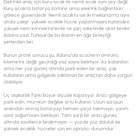
Elektrikli araç için kuru sıcak ile nemli sıcak aynı şey değil.
Kuru sıcakta batarya zorlanır ama elektrik bağlantıları
görece güvendedir. Nemli sıcakta ise iki mekanizma aynı
anda çalışır: yüksek sıcaklık hücre yaşlanmasını hızlandırır,
yüksek nem konnektörlerde ve şarj soketinde oksit bırakır.
Adana yazı Türkiye'de bu ikisinin en ağır birleştiği
yerlerden biri.
Bunun pratik sonucu şu: Adana'da scooterın ömrünü
kilometre değil, geçirdiği yaz sayısı belirliyor. Az kullanılan
ama her yaz güneş altında park eden bir araç, çok
kullanılan ama gölgede saklanan bir araçtan daha yorgun
olabiliyor.
Üç alışkanlık farkı büyük ölçüde kapatıyor. Aracı gölgeye
park edin, mümkün değilse örtü kullanın. Uzun sürüşün
ardından ısınmış bataryayı hemen şarja takmayın, yarım
saat soğumasını bekleyin. Tam şarjlı bir aracı güneş
altında saatlerce bırakmayın — yüzde yüz doluluk ile
yüksek sıcaklık, hücreler için en yıpratıcı durumdur.