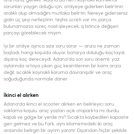
sorunları yaygın olduğu için, atölyeye giderken belirtinin
aralıklı olup olmadığını mutlaka belirtin. Nereye giderseniz
gidin üç şeyi netleştirin: teşhis ücreti var mı, parça
bulunamazsa süreç nasıl işleyecek, iş bitince değişen
parçayı görebilecek miyim.
İyi bir atölye ayrıca size soru sorar — arıza ne zaman
başladı, hangi koşulda oluyor, batarya doluluğu kaçtaydı,
dışarısı kaç dereceydi. Adana'da son soru önemli: yaz
aylarında ortaya çıkan güç kesintilerinin bir kısmı arıza
değil, sıcaklık kaynaklı koruma davranışıdır ve araç
soğuduğunda normale döner.
İkinci el alırken
Adana'da ikinci el scooter alırken en belirleyici soru
saklama koşulu: araç yazları açık otoparkta mı durdu,
kapalı ve gölge bir yerde mi? Sıcakta kaybedilen kapasite
geri gelmez ve bu fark, aynı kilometredeki iki araç
arasında belirgin bir ayrım yaratır. Dışarıdan hiçbir şekilde