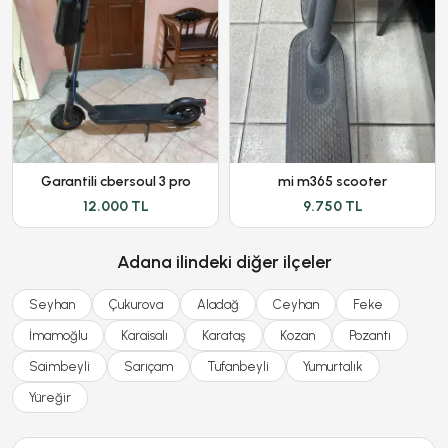
Garantili cbersoul 3 pro
mi m365 scooter
12.000 TL
9.750 TL
Adana ilindeki diğer ilçeler
Seyhan
Çukurova
Aladağ
Ceyhan
Feke
İmamoğlu
Karaisalı
Karataş
Kozan
Pozantı
Saimbeyli
Sarıçam
Tufanbeyli
Yumurtalık
Yüreğir