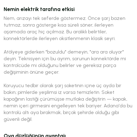
Nemin elektrik tarafına etkisi
Nem, arızayı tek seferde göstermez. Önce şarj bazen
tutmaz, sonra gösterge kısa süreli söner, ilerleyen
aşamada araç hiç açılmaz. Bu aralıklı belirtiler,
konnektörlerde ilerleyen oksitlenmenin klasik seyri.
Atölyeye giderken "bozuldu" demeyin, "ara ara oluyor"
deyin. Teknisyen için bu ayrım, sorunun konnektörde mi
kontrolcüde mi olduğunu belirler ve gereksiz parça
değişiminin önüne geçer.
Koruyucu tedbir olarak şarj soketinin içine üç ayda bir
bakın; pimlerde yeşilimsi iz varsa temizletin. Soket
kapağının lastiği çürümüşse mutlaka değiştirin — kapak,
nemin içeri girmesini engelleyen tek bariyer. Adana'da bu
kontrolü altı aya bırakmak, birçok şehirde olduğu gibi
güvenli değil.
Ova düzlüğünün avantajı