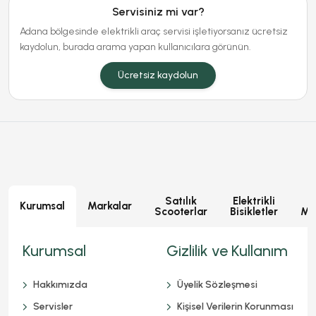
Servisiniz mi var?
Adana bölgesinde elektrikli araç servisi işletiyorsanız ücretsiz
kaydolun, burada arama yapan kullanıcılara görünün.
Ücretsiz kaydolun
Satılık
Elektrikli
E
Kurumsal
Markalar
Scooterlar
Bisikletler
Mot
Kurumsal
Gizlilik ve Kullanım
Hakkımızda
Üyelik Sözleşmesi
Servisler
Kişisel Verilerin Korunması