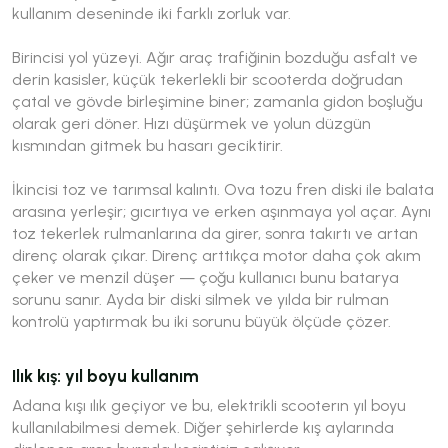
kullanım deseninde iki farklı zorluk var.
Birincisi yol yüzeyi. Ağır araç trafiğinin bozduğu asfalt ve
derin kasisler, küçük tekerlekli bir scooterda doğrudan
çatal ve gövde birleşimine biner; zamanla gidon boşluğu
olarak geri döner. Hızı düşürmek ve yolun düzgün
kısmından gitmek bu hasarı geciktirir.
İkincisi toz ve tarımsal kalıntı. Ova tozu fren diski ile balata
arasına yerleşir; gıcırtıya ve erken aşınmaya yol açar. Aynı
toz tekerlek rulmanlarına da girer, sonra takırtı ve artan
direnç olarak çıkar. Direnç arttıkça motor daha çok akım
çeker ve menzil düşer — çoğu kullanıcı bunu batarya
sorunu sanır. Ayda bir diski silmek ve yılda bir rulman
kontrolü yaptırmak bu iki sorunu büyük ölçüde çözer.
Ilık kış: yıl boyu kullanım
Adana kışı ılık geçiyor ve bu, elektrikli scooterın yıl boyu
kullanılabilmesi demek. Diğer şehirlerde kış aylarında