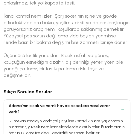
anlaşılmaz; tek yol kapasite testi.
İkinci kontrol nem izleri. Şarj soketinin içine ve gövde
altındaki vidalara bakın; yeşilimsi oksit ya da pas başlangıcı
görüyorsanız araç nemli koşullarda saklanmış demektir.
Yüzeysel pas sorun değil ama vida başları yenmişse
ileride basit bir balata değişimi bile zahmetli bir işe döner.
Üçüncüsü lastik yanakları. Sıcak asfalt ve güneş,
kauçuğun esnekliğini azaltır; diş derinliği yeterliyken bile
yanağı çatlamış bir lastik patlama riski taşır ve
değişmelidir.
Sıkça Sorulan Sorular
Adana'nın sıcak ve nemli havası scootera nasıl zarar
verir?
İki mekanizma aynı anda çalışır: yüksek sıcaklık hücre yaşlanmasını
hızlandırır, yüksek nem konnektörlerde oksit bırakır. Burada aracın
ömrünü kilometre değil, geçirdiği yaz sayısı belirler.