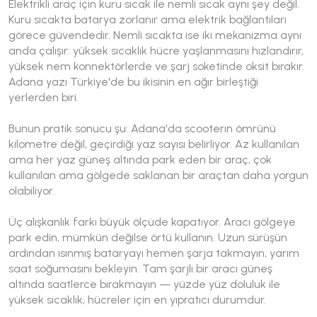
Elektrikli araç için kuru sıcak ile nemli sıcak aynı şey değil.
Kuru sıcakta batarya zorlanır ama elektrik bağlantıları
görece güvendedir. Nemli sıcakta ise iki mekanizma aynı
anda çalışır: yüksek sıcaklık hücre yaşlanmasını hızlandırır,
yüksek nem konnektörlerde ve şarj soketinde oksit bırakır.
Adana yazı Türkiye'de bu ikisinin en ağır birleştiği
yerlerden biri.
Bunun pratik sonucu şu: Adana'da scooterın ömrünü
kilometre değil, geçirdiği yaz sayısı belirliyor. Az kullanılan
ama her yaz güneş altında park eden bir araç, çok
kullanılan ama gölgede saklanan bir araçtan daha yorgun
olabiliyor.
Üç alışkanlık farkı büyük ölçüde kapatıyor. Aracı gölgeye
park edin, mümkün değilse örtü kullanın. Uzun sürüşün
ardından ısınmış bataryayı hemen şarja takmayın, yarım
saat soğumasını bekleyin. Tam şarjlı bir aracı güneş
altında saatlerce bırakmayın — yüzde yüz doluluk ile
yüksek sıcaklık, hücreler için en yıpratıcı durumdur.