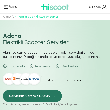
Menü
Giriş Yap
Anasayfa
Adana Elektrikli Scooter Servisi
Adana
Elektrikli Scooter Servisleri
Alanında uzman, güvenilir ve size en yakın servisleri anında
bulabilirsiniz. Dilediğiniz anda servis randevusu oluşturabilirisiniz.
Uzman Servisler
Anında Randevu
Güvenilir ve Gizli
1
farklı şehirde, 3 ayrı noktada.
Servisinizi Ücretsiz Ekleyin
Elektrikli araç servisiniz mi var? Dakikalar içinde kaydolun.