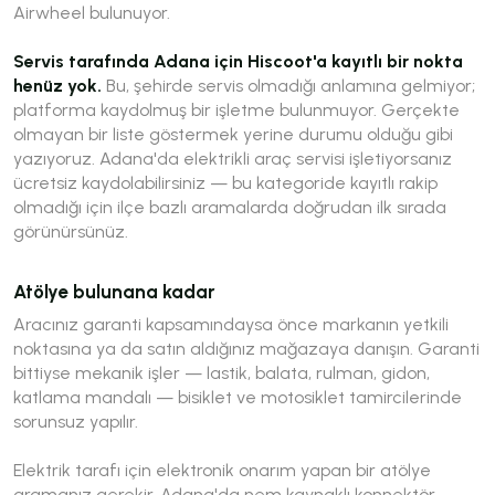
Airwheel bulunuyor.
Servis tarafında Adana için Hiscoot'a kayıtlı bir nokta
henüz yok.
Bu, şehirde servis olmadığı anlamına gelmiyor;
platforma kaydolmuş bir işletme bulunmuyor. Gerçekte
olmayan bir liste göstermek yerine durumu olduğu gibi
yazıyoruz. Adana'da elektrikli araç servisi işletiyorsanız
ücretsiz kaydolabilirsiniz — bu kategoride kayıtlı rakip
olmadığı için ilçe bazlı aramalarda doğrudan ilk sırada
görünürsünüz.
Atölye bulunana kadar
Aracınız garanti kapsamındaysa önce markanın yetkili
noktasına ya da satın aldığınız mağazaya danışın. Garanti
bittiyse mekanik işler — lastik, balata, rulman, gidon,
katlama mandalı — bisiklet ve motosiklet tamircilerinde
sorunsuz yapılır.
Elektrik tarafı için elektronik onarım yapan bir atölye
aramanız gerekir. Adana'da nem kaynaklı konnektör