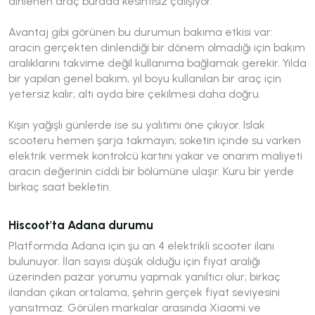
dinlenen araç burada kesintisiz çalışıyor.
Avantaj gibi görünen bu durumun bakıma etkisi var:
aracın gerçekten dinlendiği bir dönem olmadığı için bakım
aralıklarını takvime değil kullanıma bağlamak gerekir. Yılda
bir yapılan genel bakım, yıl boyu kullanılan bir araç için
yetersiz kalır; altı ayda bire çekilmesi daha doğru.
Kışın yağışlı günlerde ise su yalıtımı öne çıkıyor. Islak
scooteru hemen şarja takmayın; soketin içinde su varken
elektrik vermek kontrolcü kartını yakar ve onarım maliyeti
aracın değerinin ciddi bir bölümüne ulaşır. Kuru bir yerde
birkaç saat bekletin.
Hiscoot'ta Adana durumu
Platformda Adana için şu an 4 elektrikli scooter ilanı
bulunuyor. İlan sayısı düşük olduğu için fiyat aralığı
üzerinden pazar yorumu yapmak yanıltıcı olur; birkaç
ilandan çıkan ortalama, şehrin gerçek fiyat seviyesini
yansıtmaz. Görülen markalar arasında Xiaomi ve