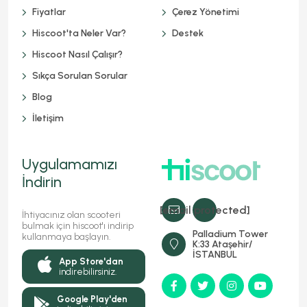
Fiyatlar
Çerez Yönetimi
Hiscoot'ta Neler Var?
Destek
Hiscoot Nasıl Çalışır?
Sıkça Sorulan Sorular
Blog
İletişim
Uygulamamızı
İndirin
[email protected]
İhtiyacınız olan scooteri
bulmak için hiscoot'ı indirip
Palladium Tower
kullanmaya başlayın.
K:33 Ataşehir/
İSTANBUL
App Store'dan
indirebilirsiniz.
Google Play'den