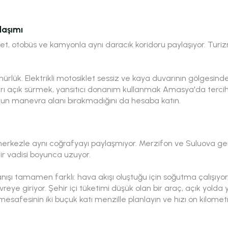
laşımı
let, otobüs ve kamyonla aynı daracık koridoru paylaşıyor. Tur
rlük. Elektrikli motosiklet sessiz ve kaya duvarının gölgesindek
rı açık sürmek, yansıtıcı donanım kullanmak Amasya'da tercih de
un manevra alanı bırakmadığını da hesaba katın.
rkezle aynı coğrafyayı paylaşmıyor. Merzifon ve Suluova geniş
ir vadisi boyunca uzuyor.
ışı tamamen farklı: hava akışı oluştuğu için soğutma çalışıyo
evreye giriyor. Şehir içi tüketimi düşük olan bir araç, açık yol
 mesafesinin iki buçuk katı menzille planlayın ve hızı on kilome