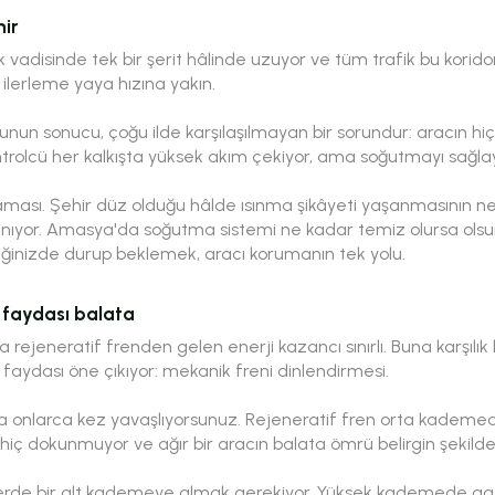
hir
 vadisinde tek bir şerit hâlinde uzuyor ve tüm trafik bu koridor
ilerleme yaya hızına yakın.
bunun sonucu, çoğu ilde karşılaşılmayan bir sorundur: aracın hi
rolcü her kalkışta yüksek akım çekiyor, ama soğutmayı sağla
tlaması. Şehir düz olduğu hâlde ısınma şikâyeti yaşanmasının ne
nıyor. Amasya'da soğutma sistemi ne kadar temiz olursa olsun
tiğinizde durup beklemek, aracı korumanın tek yolu.
l faydası balata
rejeneratif frenden gelen enerji kazancı sınırlı. Buna karşılık 
faydası öne çıkıyor: mekanik freni dinlendirmesi.
a onlarca kez yavaşlıyorsunuz. Rejeneratif fren orta kadem
iç dokunmuyor ve ağır bir aracın balata ömrü belirgin şekilde
erde bir alt kademeye almak gerekiyor. Yüksek kademede gaz 