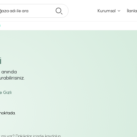
aza adı ile ara
Kurumsal
İlanla
i
i
i anında
abilirisiniz.
e Gizli
ı noktada.
iz mi var? Dakikalar içinde kaydolun.