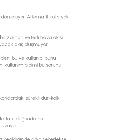
dan akıyor. Alternatif rota yok,
çbir zaman yeterli hava akışı
yacak akış oluşmuyor.
deni bu ve kullanıcı bunu
, kullanım biçimi bu sorunu
koridordaki sürekli dur-kalk
ede tutulduğunda bu
 uzuyor.
kesildiğinde arka tekerlekte