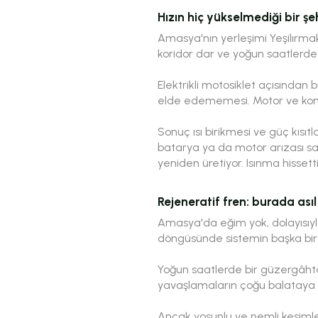
Hızın hiç yükselmediği bir şe
Amasya'nın yerleşimi Yeşilırmak
koridor dar ve yoğun saatlerde 
Elektrikli motosiklet açısından 
elde edememesi. Motor ve kont
Sonuç ısı birikmesi ve güç kısı
batarya ya da motor arızası sa
yeniden üretiyor. Isınma hisset
Rejeneratif fren: burada ası
Amasya'da eğim yok, dolayısıyla 
döngüsünde sistemin başka bir 
Yoğun saatlerde bir güzergâht
yavaşlamaların çoğu balataya h
Ancak yosunlu ve nemli kesiml