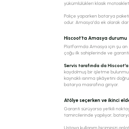
yükümlülükleri klasik motosikletle
Poliçe yaparken batarya paket
odur. Amasya'da ek olarak dar 
Hiscoot'ta Amasya durumu
Platformda Amasya için şu an el
çoğu ilk sahiplerinde ve garan
Servis tarafında da Hiscoot'a
kaydolmuş bir işletme bulunmuyor
kaynaklı ısınma şikâyetini doğru
batarya masrafına giriyor.
Atölye seçerken ve ikinci eld
Garanti sürüyorsa yetkili noktay
tamircilerinde yapılıyor; batarya
Ustaya kullanım biçiminizi anl