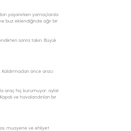
e don yaşanırken yamaçlarda
e buz eklendiğinde ağır bir
lendikten sonra takın. Büyük
ın. Kaldırmadan önce aracı
da araç hiç kurumuyor; aylar
apalı ve havalandırılan bir
tası, muayene ve ehliyet