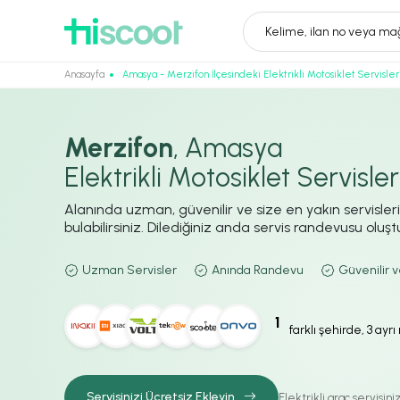
Kelime, ilan no veya mağ
Anasayfa
Amasya - Merzifon İlçesindeki Elektrikli Motosiklet Servisler
Merzifon
, Amasya
Elektrikli Motosiklet Servisler
Alanında uzman, güvenilir ve size en yakın servisler
bulabilirsiniz. Dilediğiniz anda servis randevusu oluştur
Uzman Servisler
Anında Randevu
Güvenilir v
1
farklı şehirde, 3 ayr
Servisinizi Ücretsiz Ekleyin
Elektrikli araç servisin