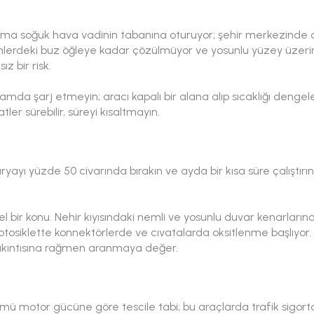
l ama soğuk hava vadinin tabanına oturuyor; şehir merkezind
mlerdeki buz öğleye kadar çözülmüyor ve yosunlu yüzey üzerin
z bir risk.
ortamda şarj etmeyin; aracı kapalı bir alana alıp sıcaklığı denge
r sürebilir, süreyi kısaltmayın.
aryayı yüzde 50 civarında bırakın ve ayda bir kısa süre çalıştır
 bir konu. Nehir kıyısındaki nemli ve yosunlu duvar kenarların
siklette konnektörlerde ve cıvatalarda oksitlenme başlıyor. K
 sıkıntısına rağmen aranmaya değer.
bölümü motor gücüne göre tescile tabi; bu araçlarda trafik sigor