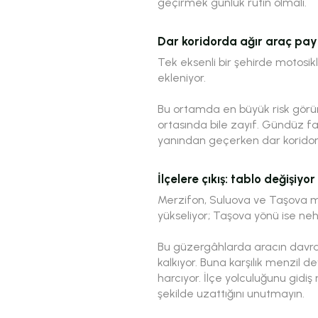
geçirmek günlük rutin olmalı.
Dar koridorda ağır araç pay
Tek eksenli bir şehirde motosik
ekleniyor.
Bu ortamda en büyük risk görünü
ortasında bile zayıf. Gündüz fa
yanından geçerken dar koridor
İlçelere çıkış: tablo değişiyor
Merzifon, Suluova ve Taşova me
yükseliyor; Taşova yönü ise neh
Bu güzergâhlarda aracın davran
kalkıyor. Buna karşılık menzil d
harcıyor. İlçe yolculuğunu gidiş
şekilde uzattığını unutmayın.