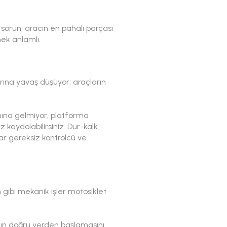
orun; aracın en pahalı parçası
ek anlamlı.
arına yavaş düşüyor; araçların
mına gelmiyor; platforma
 kaydolabilirsiniz. Dur-kalk
lar gereksiz kontrolcü ve
n gibi mekanik işler motosiklet
nın doğru yerden başlamasını