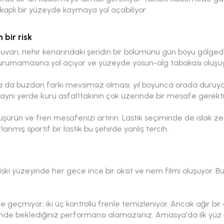
kaplı bir yüzeyde kaymaya yol açabiliyor.
 bir risk
varı, nehir kenarındaki şeridin bir bölümünü gün boyu gölged
 kurumamasına yol açıyor ve yüzeyde yosun-alg tabakası oluşuy
 da buzdan farkı mevsimsiz olması: yıl boyunca orada duruyor. 
aynı yerde kuru asfalttakinin çok üzerinde bir mesafe gerektir
 düşürün ve fren mesafenizi artırın. Lastik seçiminde de ıslak 
nmış sportif bir lastik bu şehirde yanlış tercih.
ki yüzeyinde her gece ince bir oksit ve nem filmi oluşuyor. Bu,
e geçmiyor; iki üç kontrollü frenle temizleniyor. Ancak ağır bir 
frende beklediğiniz performansı alamazsınız. Amasya'da ilk yüz m