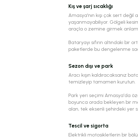
Kış ve şarj sıcaklığı
Amasya'nın kışı çok sert deği
yaşanmayabiliyor. Gölgeli kesi
araçla o zemine girmek anlamsı
Bataryayı sıfırın altındaki bir 
paketlerde bu dengelenme saatle
Sezon dışı ve park
Aracı kışın kaldıracaksanız bat
temizleyip tamamen kurutun.
Park yeri seçimi Amasya'da özel
boyunca orada bekleyen bir moto
alan, tek eksenli şehirdeki yer
Tescil ve sigorta
Elektrikli motosikletlerin bir 