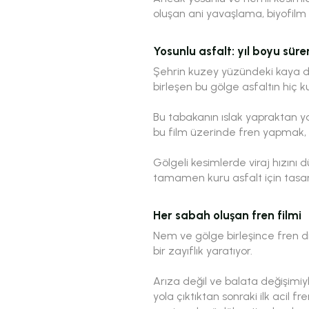
oluşan ani yavaşlama, biyofilm 
Yosunlu asfalt: yıl boyu süren
Şehrin kuzey yüzündeki kaya du
birleşen bu gölge asfaltın hiç
Bu tabakanın ıslak yapraktan ya
bu film üzerinde fren yapmak, 
Gölgeli kesimlerde viraj hızını
tamamen kuru asfalt için tasarla
Her sabah oluşan fren filmi
Nem ve gölge birleşince fren dis
bir zayıflık yaratıyor.
Arıza değil ve balata değişimiyl
yola çıktıktan sonraki ilk acil 