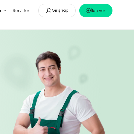
Giriş Yap
r
Servisler
İlan Ver