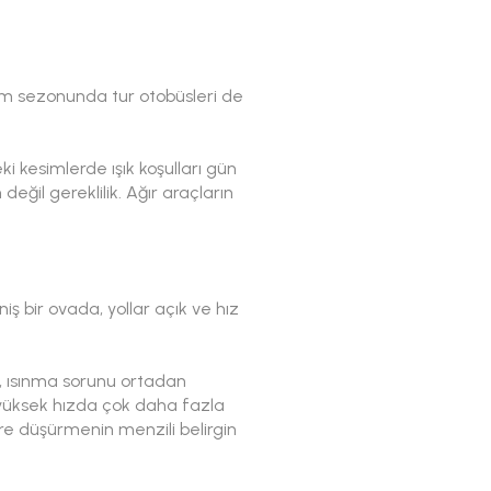
izm sezonunda tur otobüsleri de
i kesimlerde ışık koşulları gün
ğil gereklilik. Ağır araçların
 bir ovada, yollar açık ve hız
r, ısınma sorunu ortadan
da yüksek hızda çok daha fazla
tre düşürmenin menzili belirgin