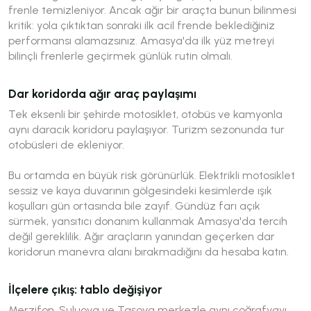
frenle temizleniyor. Ancak ağır bir araçta bunun bilinmesi
kritik: yola çıktıktan sonraki ilk acil frende beklediğiniz
performansı alamazsınız. Amasya'da ilk yüz metreyi
bilinçli frenlerle geçirmek günlük rutin olmalı.
Dar koridorda ağır araç paylaşımı
Tek eksenli bir şehirde motosiklet, otobüs ve kamyonla
aynı daracık koridoru paylaşıyor. Turizm sezonunda tur
otobüsleri de ekleniyor.
Bu ortamda en büyük risk görünürlük. Elektrikli motosiklet
sessiz ve kaya duvarının gölgesindeki kesimlerde ışık
koşulları gün ortasında bile zayıf. Gündüz farı açık
sürmek, yansıtıcı donanım kullanmak Amasya'da tercih
değil gereklilik. Ağır araçların yanından geçerken dar
koridorun manevra alanı bırakmadığını da hesaba katın.
İlçelere çıkış: tablo değişiyor
Merzifon, Suluova ve Taşova merkezle aynı coğrafyayı