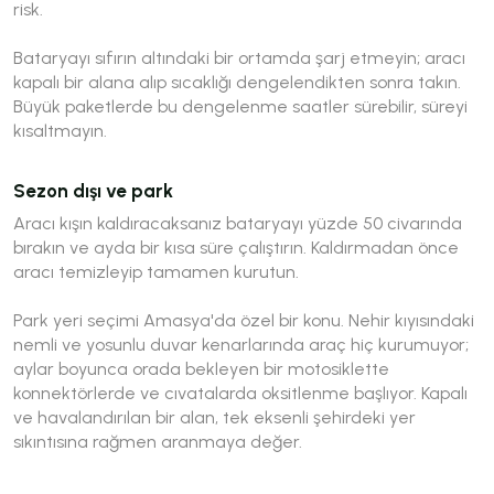
risk.
Bataryayı sıfırın altındaki bir ortamda şarj etmeyin; aracı
kapalı bir alana alıp sıcaklığı dengelendikten sonra takın.
Büyük paketlerde bu dengelenme saatler sürebilir, süreyi
kısaltmayın.
Sezon dışı ve park
Aracı kışın kaldıracaksanız bataryayı yüzde 50 civarında
bırakın ve ayda bir kısa süre çalıştırın. Kaldırmadan önce
aracı temizleyip tamamen kurutun.
Park yeri seçimi Amasya'da özel bir konu. Nehir kıyısındaki
nemli ve yosunlu duvar kenarlarında araç hiç kurumuyor;
aylar boyunca orada bekleyen bir motosiklette
konnektörlerde ve cıvatalarda oksitlenme başlıyor. Kapalı
ve havalandırılan bir alan, tek eksenli şehirdeki yer
sıkıntısına rağmen aranmaya değer.