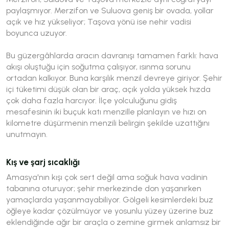
paylaşmıyor. Merzifon ve Suluova geniş bir ovada, yollar
açık ve hız yükseliyor; Taşova yönü ise nehir vadisi
boyunca uzuyor.
Bu güzergâhlarda aracın davranışı tamamen farklı: hava
akışı oluştuğu için soğutma çalışıyor, ısınma sorunu
ortadan kalkıyor. Buna karşılık menzil devreye giriyor. Şehir
içi tüketimi düşük olan bir araç, açık yolda yüksek hızda
çok daha fazla harcıyor. İlçe yolculuğunu gidiş
mesafesinin iki buçuk katı menzille planlayın ve hızı on
kilometre düşürmenin menzili belirgin şekilde uzattığını
unutmayın.
Kış ve şarj sıcaklığı
Amasya'nın kışı çok sert değil ama soğuk hava vadinin
tabanına oturuyor; şehir merkezinde don yaşanırken
yamaçlarda yaşanmayabiliyor. Gölgeli kesimlerdeki buz
öğleye kadar çözülmüyor ve yosunlu yüzey üzerine buz
eklendiğinde ağır bir araçla o zemine girmek anlamsız bir