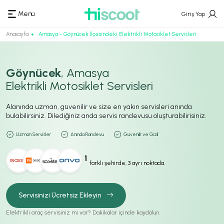
Menü
Giriş Yap
Anasayfa
Amasya - Göynücek İlçesindeki Elektrikli Motosiklet Servisleri
Göynücek
, Amasya
Elektrikli Motosiklet Servisleri
Alanında uzman, güvenilir ve size en yakın servisleri anında
bulabilirsiniz. Dilediğiniz anda servis randevusu oluşturabilirisiniz.
Uzman Servisler
Anında Randevu
Güvenilir ve Gizli
1
farklı şehirde, 3 ayrı noktada.
Servisinizi Ücretsiz Ekleyin
Elektrikli araç servisiniz mi var? Dakikalar içinde kaydolun.