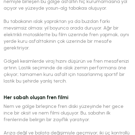
nemiyle birleşen bu gölge asfaltın hiç kurumamasına yol
açıyor ve yüzeyde yosun-alg tabakası oluşuyor.
Bu tabakanın ıslak yapraktan ya da buzdan farkı
mevsimsiz olması: yıl boyunca orada duruyor. Ağır bir
elektrikli motosiklette bu film üzerinde fren yapmak, aynı
yerde kuru asfalttakinin çok üzerinde bir mesafe
gerektiriyor.
Gölgeli kesimlerde viraj hızını düşürün ve fren mesafenizi
artırın. Lastik seçiminde de ıslak zemin performansı öne
çıkıyor; tamamen kuru asfalt için tasarlanmış sportif bir
lastik bu şehirde yanlış tercih.
Her sabah oluşan fren filmi
Nem ve gölge birleşince fren diski yüzeyinde her gece
ince bir oksit ve nem filmi oluşuyor. Bu, sabahın ilk
frenlerinde belirgin bir zayıflık yaratıyor.
Arıza değil ve balata değişimiyle geçmiyor; iki üç kontrollü