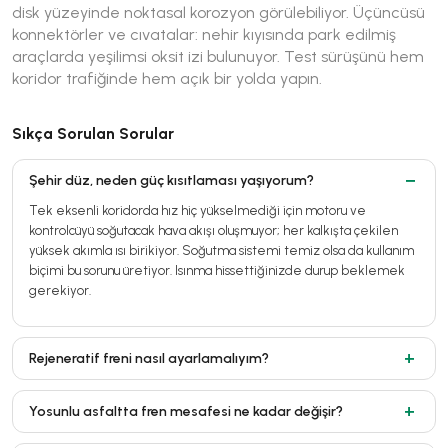
disk yüzeyinde noktasal korozyon görülebiliyor. Üçüncüsü
konnektörler ve cıvatalar: nehir kıyısında park edilmiş
araçlarda yeşilimsi oksit izi bulunuyor. Test sürüşünü hem
koridor trafiğinde hem açık bir yolda yapın.
Sıkça Sorulan Sorular
Şehir düz, neden güç kısıtlaması yaşıyorum?
Tek eksenli koridorda hız hiç yükselmediği için motoru ve
kontrolcüyü soğutacak hava akışı oluşmuyor; her kalkışta çekilen
yüksek akımla ısı birikiyor. Soğutma sistemi temiz olsa da kullanım
biçimi bu sorunu üretiyor. Isınma hissettiğinizde durup beklemek
gerekiyor.
Rejeneratif freni nasıl ayarlamalıyım?
Yosunlu asfaltta fren mesafesi ne kadar değişir?