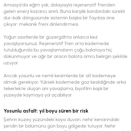
Amasya'da eğim yok, dolayısıyla rejeneratif frenden
gelen enerji kazancı sınırlı. Buna karşılık koridordaki sürekli
dur-kalk döngüsünde sistemin başka bir faydası öne
çıkıyor: mekanik freni dinlendirmesi.
Yoğun saatlerde bir güzergâhta onlarca kez
yavaşlıyorsunuz. Rejeneratif fren orta kademede
tutulduğunda bu yavaşlamaların çoğu balataya hiç
dokunmuyor ve ağır bir aracın balata ömrü belirgin şekilde
uzuyor.
Ancak yosunlu ve nemli kesimlerde bir alt kademeye
almak gerekiyor. Yüksek kademede gaz kesildiğinde arka
tekerlekte oluşan ani yavaşlama, biyofilm kaplı bir
yüzeyde kaymaya yol açabiliyor.
Yosunlu asfalt: yıl boyu süren bir risk
Şehrin kuzey yüzündeki kaya duvarı, nehir kenarındaki
şeridin bir bölümünü gün boyu gölgede tutuyor. Nehir