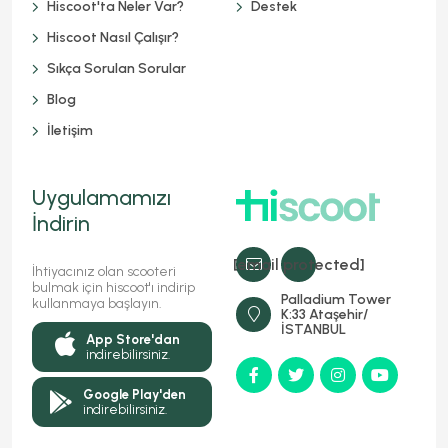
Hiscoot'ta Neler Var?
Destek
Hiscoot Nasıl Çalışır?
Sıkça Sorulan Sorular
Blog
İletişim
Uygulamamızı
İndirin
[email protected]
İhtiyacınız olan scooteri
bulmak için hiscoot'ı indirip
Palladium Tower
kullanmaya başlayın.
K:33 Ataşehir/
İSTANBUL
App Store'dan
indirebilirsiniz.
Google Play'den
indirebilirsiniz.