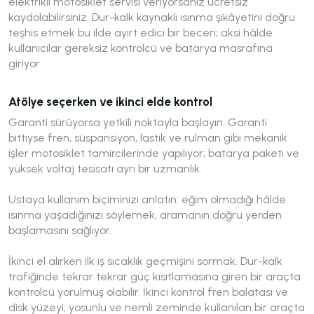
elektrikli motosiklet servisi veriyorsanız ücretsiz
kaydolabilirsiniz. Dur-kalk kaynaklı ısınma şikâyetini doğru
teşhis etmek bu ilde ayırt edici bir beceri; aksi hâlde
kullanıcılar gereksiz kontrolcü ve batarya masrafına
giriyor.
Atölye seçerken ve ikinci elde kontrol
Garanti sürüyorsa yetkili noktayla başlayın. Garanti
bittiyse fren, süspansiyon, lastik ve rulman gibi mekanik
işler motosiklet tamircilerinde yapılıyor; batarya paketi ve
yüksek voltaj tesisatı ayrı bir uzmanlık.
Ustaya kullanım biçiminizi anlatın: eğim olmadığı hâlde
ısınma yaşadığınızı söylemek, aramanın doğru yerden
başlamasını sağlıyor.
İkinci el alırken ilk iş sıcaklık geçmişini sormak. Dur-kalk
trafiğinde tekrar tekrar güç kısıtlamasına giren bir araçta
kontrolcü yorulmuş olabilir. İkinci kontrol fren balatası ve
disk yüzeyi; yosunlu ve nemli zeminde kullanılan bir araçta