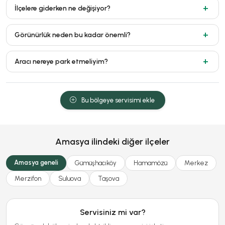
İlçelere giderken ne değişiyor?
Görünürlük neden bu kadar önemli?
Aracı nereye park etmeliyim?
Bu bölgeye servisimi ekle
Amasya ilindeki diğer ilçeler
Amasya geneli
Gümüşhacıköy
Hamamözü
Merkez
Merzifon
Suluova
Taşova
Servisiniz mi var?