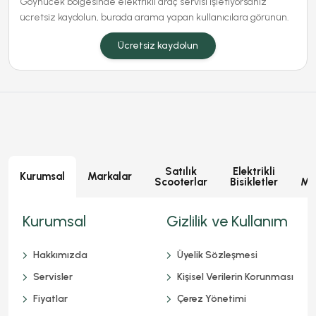
Göynücek bölgesinde elektrikli araç servisi işletiyorsanız
ücretsiz kaydolun, burada arama yapan kullanıcılara görünün.
Ücretsiz kaydolun
Satılık
Elektrikli
E
Kurumsal
Markalar
Scooterlar
Bisikletler
Mot
Kurumsal
Gizlilik ve Kullanım
Hakkımızda
Üyelik Sözleşmesi
Servisler
Kişisel Verilerin Korunması
Fiyatlar
Çerez Yönetimi