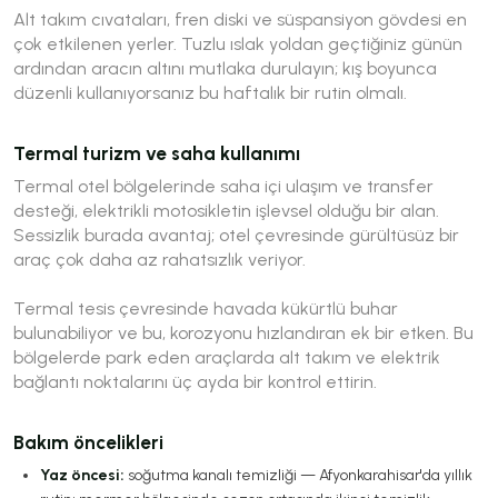
Alt takım cıvataları, fren diski ve süspansiyon gövdesi en
çok etkilenen yerler. Tuzlu ıslak yoldan geçtiğiniz günün
ardından aracın altını mutlaka durulayın; kış boyunca
düzenli kullanıyorsanız bu haftalık bir rutin olmalı.
Termal turizm ve saha kullanımı
Termal otel bölgelerinde saha içi ulaşım ve transfer
desteği, elektrikli motosikletin işlevsel olduğu bir alan.
Sessizlik burada avantaj; otel çevresinde gürültüsüz bir
araç çok daha az rahatsızlık veriyor.
Termal tesis çevresinde havada kükürtlü buhar
bulunabiliyor ve bu, korozyonu hızlandıran ek bir etken. Bu
bölgelerde park eden araçlarda alt takım ve elektrik
bağlantı noktalarını üç ayda bir kontrol ettirin.
Bakım öncelikleri
Yaz öncesi:
soğutma kanalı temizliği — Afyonkarahisar'da yıllık