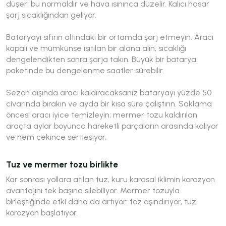
düşer; bu normaldir ve hava ısınınca düzelir. Kalıcı hasar
şarj sıcaklığından geliyor.
Bataryayı sıfırın altındaki bir ortamda şarj etmeyin. Aracı
kapalı ve mümkünse ısıtılan bir alana alın, sıcaklığı
dengelendikten sonra şarja takın. Büyük bir batarya
paketinde bu dengelenme saatler sürebilir.
Sezon dışında aracı kaldıracaksanız bataryayı yüzde 50
civarında bırakın ve ayda bir kısa süre çalıştırın. Saklama
öncesi aracı iyice temizleyin; mermer tozu kaldırılan
araçta aylar boyunca hareketli parçaların arasında kalıyor
ve nem çekince sertleşiyor.
Tuz ve mermer tozu birlikte
Kar sonrası yollara atılan tuz, kuru karasal iklimin korozyon
avantajını tek başına silebiliyor. Mermer tozuyla
birleştiğinde etki daha da artıyor: toz aşındırıyor, tuz
korozyon başlatıyor.