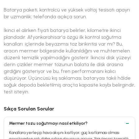
Batarya paketi, kontrolcü ve yüksek voltaj tesisatı apayrı
bir uzmanlık; telefonda açıkça sorun.
İkinci el alırken fiyatı batarya belirler, kilometre ikinci
plandadır. Afyonkarahisar'a özgü ilk kontrol soğutma
kanalları: içlerinde beyazımsı toz birikintisi var mı? Bu,
aracın mermer bölgesinde kullanıldığını ve muhtemelen
düzenli temizlik yapılmadığını gösterir. İkincisi disk yüzeyi:
derin çizikler mermer tozunun balata ile disk arasına
girdiğini gösteriyor ve bu, fren performansını kalıcı
düşürüyor. Üçüncüsü kış saklaması; bataryası takılı hâlde
soğuk depoda bekletilmiş araçta kapasite kaybı belirgindir,
test isteyin.
Sıkça Sorulan Sorular
Mermer tozu soğutmayı nasıl etkiliyor?
Kanallara yerleşip hava akışını kısıtlıyor; güç kısıtlaması olması
gerekenden çok daha erken devreye giriyor. Yaz öncesi temizlik