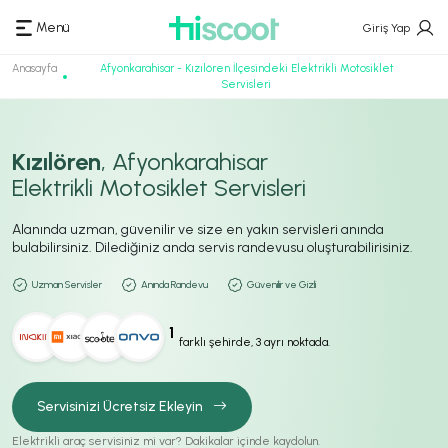
Menü
Giriş Yap
Anasayfa
Afyonkarahisar - Kızılören İlçesindeki Elektrikli Motosiklet
Servisleri
Kızılören
, Afyonkarahisar
Elektrikli Motosiklet Servisleri
Alanında uzman, güvenilir ve size en yakın servisleri anında
bulabilirsiniz. Dilediğiniz anda servis randevusu oluşturabilirisiniz.
Uzman Servisler
Anında Randevu
Güvenilir ve Gizli
1
farklı şehirde, 3 ayrı noktada.
Servisinizi Ücretsiz Ekleyin
Elektrikli araç servisiniz mi var? Dakikalar içinde kaydolun.