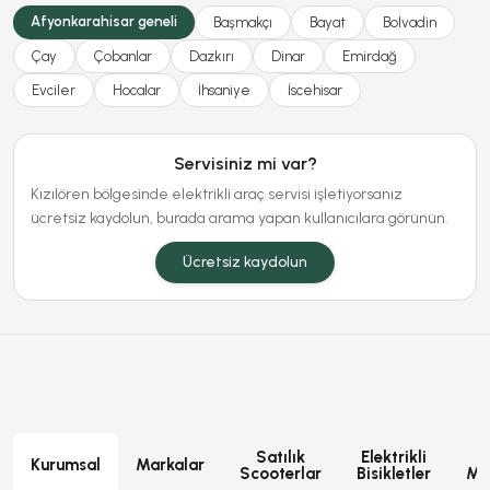
Afyonkarahisar geneli
Başmakçı
Bayat
Bolvadin
Çay
Çobanlar
Dazkırı
Dinar
Emirdağ
Evciler
Hocalar
İhsaniye
İscehisar
Servisiniz mi var?
Kızılören bölgesinde elektrikli araç servisi işletiyorsanız
ücretsiz kaydolun, burada arama yapan kullanıcılara görünün.
Ücretsiz kaydolun
Satılık
Elektrikli
E
Kurumsal
Markalar
Scooterlar
Bisikletler
Mot