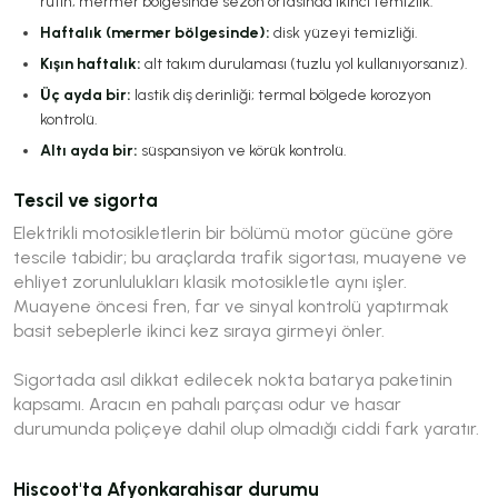
rutin; mermer bölgesinde sezon ortasında ikinci temizlik.
Haftalık (mermer bölgesinde):
disk yüzeyi temizliği.
Kışın haftalık:
alt takım durulaması (tuzlu yol kullanıyorsanız).
Üç ayda bir:
lastik diş derinliği; termal bölgede korozyon
kontrolü.
Altı ayda bir:
süspansiyon ve körük kontrolü.
Tescil ve sigorta
Elektrikli motosikletlerin bir bölümü motor gücüne göre
tescile tabidir; bu araçlarda trafik sigortası, muayene ve
ehliyet zorunlulukları klasik motosikletle aynı işler.
Muayene öncesi fren, far ve sinyal kontrolü yaptırmak
basit sebeplerle ikinci kez sıraya girmeyi önler.
Sigortada asıl dikkat edilecek nokta batarya paketinin
kapsamı. Aracın en pahalı parçası odur ve hasar
durumunda poliçeye dahil olup olmadığı ciddi fark yaratır.
Hiscoot'ta Afyonkarahisar durumu