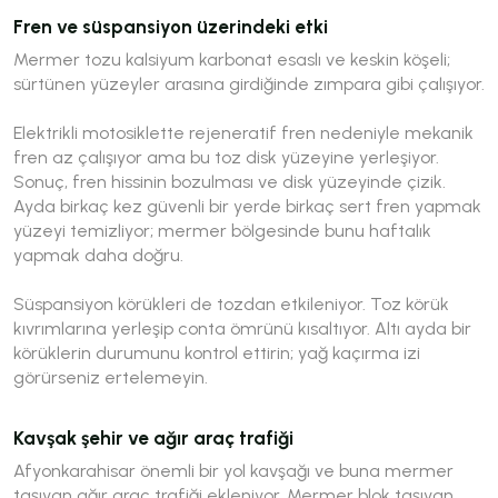
Fren ve süspansiyon üzerindeki etki
Mermer tozu kalsiyum karbonat esaslı ve keskin köşeli;
sürtünen yüzeyler arasına girdiğinde zımpara gibi çalışıyor.
Elektrikli motosiklette rejeneratif fren nedeniyle mekanik
fren az çalışıyor ama bu toz disk yüzeyine yerleşiyor.
Sonuç, fren hissinin bozulması ve disk yüzeyinde çizik.
Ayda birkaç kez güvenli bir yerde birkaç sert fren yapmak
yüzeyi temizliyor; mermer bölgesinde bunu haftalık
yapmak daha doğru.
Süspansiyon körükleri de tozdan etkileniyor. Toz körük
kıvrımlarına yerleşip conta ömrünü kısaltıyor. Altı ayda bir
körüklerin durumunu kontrol ettirin; yağ kaçırma izi
görürseniz ertelemeyin.
Kavşak şehir ve ağır araç trafiği
Afyonkarahisar önemli bir yol kavşağı ve buna mermer
taşıyan ağır araç trafiği ekleniyor. Mermer blok taşıyan