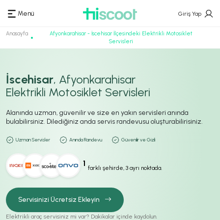
Menü
Giriş Yap
Anasayfa
Afyonkarahisar - İscehisar İlçesindeki Elektrikli Motosiklet
Servisleri
İscehisar
, Afyonkarahisar
Elektrikli Motosiklet Servisleri
Alanında uzman, güvenilir ve size en yakın servisleri anında
bulabilirsiniz. Dilediğiniz anda servis randevusu oluşturabilirisiniz.
Uzman Servisler
Anında Randevu
Güvenilir ve Gizli
1
farklı şehirde, 3 ayrı noktada.
Servisinizi Ücretsiz Ekleyin
Elektrikli araç servisiniz mi var? Dakikalar içinde kaydolun.