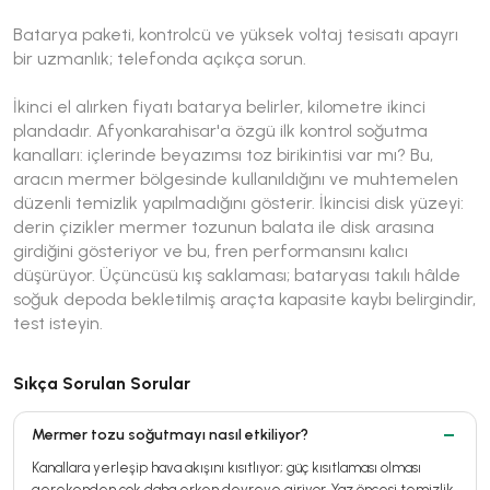
Batarya paketi, kontrolcü ve yüksek voltaj tesisatı apayrı
bir uzmanlık; telefonda açıkça sorun.
İkinci el alırken fiyatı batarya belirler, kilometre ikinci
plandadır. Afyonkarahisar'a özgü ilk kontrol soğutma
kanalları: içlerinde beyazımsı toz birikintisi var mı? Bu,
aracın mermer bölgesinde kullanıldığını ve muhtemelen
düzenli temizlik yapılmadığını gösterir. İkincisi disk yüzeyi:
derin çizikler mermer tozunun balata ile disk arasına
girdiğini gösteriyor ve bu, fren performansını kalıcı
düşürüyor. Üçüncüsü kış saklaması; bataryası takılı hâlde
soğuk depoda bekletilmiş araçta kapasite kaybı belirgindir,
test isteyin.
Sıkça Sorulan Sorular
Mermer tozu soğutmayı nasıl etkiliyor?
Kanallara yerleşip hava akışını kısıtlıyor; güç kısıtlaması olması
gerekenden çok daha erken devreye giriyor. Yaz öncesi temizlik