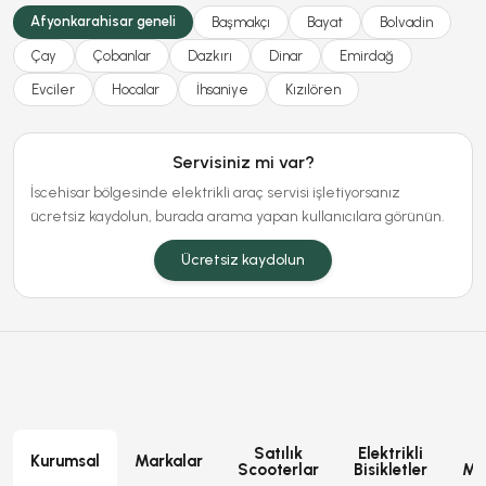
Afyonkarahisar geneli
Başmakçı
Bayat
Bolvadin
Çay
Çobanlar
Dazkırı
Dinar
Emirdağ
Evciler
Hocalar
İhsaniye
Kızılören
Servisiniz mi var?
İscehisar bölgesinde elektrikli araç servisi işletiyorsanız
ücretsiz kaydolun, burada arama yapan kullanıcılara görünün.
Ücretsiz kaydolun
Satılık
Elektrikli
E
Kurumsal
Markalar
Scooterlar
Bisikletler
Mot