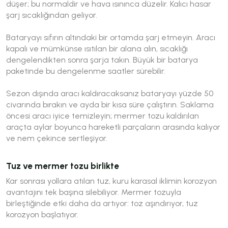
düşer; bu normaldir ve hava ısınınca düzelir. Kalıcı hasar
şarj sıcaklığından geliyor.
Bataryayı sıfırın altındaki bir ortamda şarj etmeyin. Aracı
kapalı ve mümkünse ısıtılan bir alana alın, sıcaklığı
dengelendikten sonra şarja takın. Büyük bir batarya
paketinde bu dengelenme saatler sürebilir.
Sezon dışında aracı kaldıracaksanız bataryayı yüzde 50
civarında bırakın ve ayda bir kısa süre çalıştırın. Saklama
öncesi aracı iyice temizleyin; mermer tozu kaldırılan
araçta aylar boyunca hareketli parçaların arasında kalıyor
ve nem çekince sertleşiyor.
Tuz ve mermer tozu birlikte
Kar sonrası yollara atılan tuz, kuru karasal iklimin korozyon
avantajını tek başına silebiliyor. Mermer tozuyla
birleştiğinde etki daha da artıyor: toz aşındırıyor, tuz
korozyon başlatıyor.