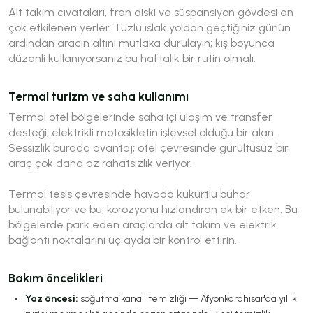
Alt takım cıvataları, fren diski ve süspansiyon gövdesi en
çok etkilenen yerler. Tuzlu ıslak yoldan geçtiğiniz günün
ardından aracın altını mutlaka durulayın; kış boyunca
düzenli kullanıyorsanız bu haftalık bir rutin olmalı.
Termal turizm ve saha kullanımı
Termal otel bölgelerinde saha içi ulaşım ve transfer
desteği, elektrikli motosikletin işlevsel olduğu bir alan.
Sessizlik burada avantaj; otel çevresinde gürültüsüz bir
araç çok daha az rahatsızlık veriyor.
Termal tesis çevresinde havada kükürtlü buhar
bulunabiliyor ve bu, korozyonu hızlandıran ek bir etken. Bu
bölgelerde park eden araçlarda alt takım ve elektrik
bağlantı noktalarını üç ayda bir kontrol ettirin.
Bakım öncelikleri
Yaz öncesi:
soğutma kanalı temizliği — Afyonkarahisar'da yıllık