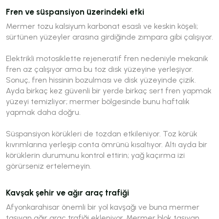
Fren ve süspansiyon üzerindeki etki
Mermer tozu kalsiyum karbonat esaslı ve keskin köşeli;
sürtünen yüzeyler arasına girdiğinde zımpara gibi çalışıyor.
Elektrikli motosiklette rejeneratif fren nedeniyle mekanik
fren az çalışıyor ama bu toz disk yüzeyine yerleşiyor.
Sonuç, fren hissinin bozulması ve disk yüzeyinde çizik.
Ayda birkaç kez güvenli bir yerde birkaç sert fren yapmak
yüzeyi temizliyor; mermer bölgesinde bunu haftalık
yapmak daha doğru.
Süspansiyon körükleri de tozdan etkileniyor. Toz körük
kıvrımlarına yerleşip conta ömrünü kısaltıyor. Altı ayda bir
körüklerin durumunu kontrol ettirin; yağ kaçırma izi
görürseniz ertelemeyin.
Kavşak şehir ve ağır araç trafiği
Afyonkarahisar önemli bir yol kavşağı ve buna mermer
taşıyan ağır araç trafiği ekleniyor. Mermer blok taşıyan