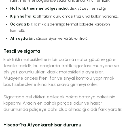
rutin; mermer bölgesinde sezon ortasında ikinci temizlik.
Haftalık (mermer bölgesinde):
disk yüzeyi temizliği.
Kışın haftalık:
alt takım durulaması (tuzlu yol kullanıyorsanız).
Üç ayda bir:
lastik diş derinliği; termal bölgede korozyon
kontrolü.
Altı ayda bir:
süspansiyon ve körük kontrolü.
Tescil ve sigorta
Elektrikli motosikletlerin bir bölümü motor gücüne göre
tescile tabidir; bu araçlarda trafik sigortası, muayene ve
ehliyet zorunlulukları klasik motosikletle aynı işler.
Muayene öncesi fren, far ve sinyal kontrolü yaptırmak
basit sebeplerle ikinci kez sıraya girmeyi önler.
Sigortada asıl dikkat edilecek nokta batarya paketinin
kapsamı. Aracın en pahalı parçası odur ve hasar
durumunda poliçeye dahil olup olmadığı ciddi fark yaratır.
Hiscoot'ta Afyonkarahisar durumu