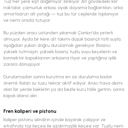
Tuz her yere eşit dağılmıyor; birikiyor. Alt gövdedeki kör
noktalar, çamurluk arkası, ayak dayama bağlantıları, arka
amortisörün alt yatağı — tuz bu tür ceplerde toplanıyor
ve nemi orada tutuyor.
Bu yüzden aracı üstünden yıkamak Çankırı'da yeterli
olmuyor. Ayda bir kere alt takımı düşük basınçlı tatlı suyla,
aşağıdan yukarı doğru durulamak gerekiyor. Basıncı
yüksek tutmayın; yüksek basınç tuzlu suyu keçelerin ve
konnektör kapaklarının arkasına itiyor ve yaptığınız iyilik
zarara dönüşüyor.
Durulamadan sonra kurutma en az durulama kadar
önemli. Kalan su tuzu tekrar aktif ediyor. Aracı hava akımı
olan bir yerde bekletin ya da bezle kuru hâle getirin, sonra
kapalı alana alın.
Fren kaliperi ve pistonu
Kaliper pistonu silindirin içinde kayarak çalışıyor ve
etrafında toz keçesi ile sızdırmazlık keçesi var. Tuzlu nem