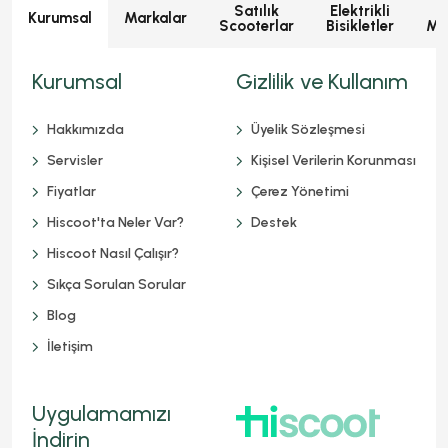
Satılık
Elektrikli
E
Kurumsal
Markalar
Scooterlar
Bisikletler
Mot
Kurumsal
Gizlilik ve Kullanım
Hakkımızda
Üyelik Sözleşmesi
Servisler
Kişisel Verilerin Korunması
Fiyatlar
Çerez Yönetimi
Hiscoot'ta Neler Var?
Destek
Hiscoot Nasıl Çalışır?
Sıkça Sorulan Sorular
Blog
İletişim
Uygulamamızı
İndirin