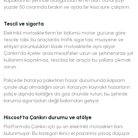
kapaklarının yerinde olduğundan emin olun. Bataryayı
yüzde 50 civarında bırakın ve ayda bir kısa süre çalıştırın.
Tescil ve sigorta
Elektrikli motosikletlerin bir bölümü motor gücüne göre
tescile tabi; bu araçlarda trafik sigortası, muayene ve
ehliyet zorunlulukları klasik motosikletle aynı işliyor.
Çankırı'da ilçeler arası mesafeler uzun ve şehirlerarası yol
kullanımı kaçınılmaz; tescilsiz bir araçla bu yollara çıkmak
sorun.
Poliçede batarya paketinin hasar durumunda kapsam
içinde olup olmadığını sorun. Korozyon kaynaklı hasarların
poliçe dışında kaldığını da göz önünde tutun; bu şehirde
koruma sigortadan değil bakımdan geliyor.
Hiscoot'ta Çankırı durumu ve atölye
Platformda Çankırı için şu an elektrikli motosiklet ilanı
bulunmuyor. Bu kategori ikinci el pazarına yavaş düşüyor