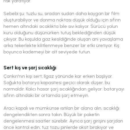
risk yaratıyor.
Sebebi şu: tuzlu su, sıradan sudan daha kaygan bir film
oluşturabiliyor ve donma noktası düşük olduğu için sıfırın
hemen altındaki sıcaklıkta bile sıvı kalıyor. Sürücü yolun
kuru olduğunu düşünürken tutuş beklediğinden düşük
çıkıyor. Bu koşulda gaz kesildiğinde oluşan ani yavaşlama
arka tekerlekte kilitlenmeye benzer bir etki üretiyor. Kış
boyunca kademeyi bir alt seviyede tutun.
Sert kış ve şarj sıcaklığı
Çankırı'nın kışı sert; Ilgaz yönünde kar erken başlıyor.
Soğukta batarya kapasitesi geçici olarak düşer, bu
normaldir. Kalıcı hasar şarj sıcaklığından geliyor: bataryayı
sıfırın altındaki bir ortamda şarj etmeyin.
Aracı kapalı ve mümkünse ısıtılan bir alana alın, sıcaklığı
dengelendikten sonra takın. Büyük bir paketin
dengelenmesi saatler sürebilir. Ayrıca şarj girişini şarjdan
önce kontrol edin; tuz tozu pinlerde oksit bırakıyor ve