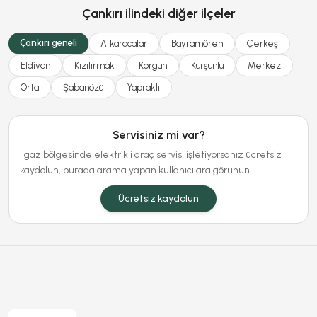
Çankırı ilindeki diğer ilçeler
Çankırı geneli
Atkaracalar
Bayramören
Çerkeş
Eldivan
Kızılırmak
Korgun
Kurşunlu
Merkez
Orta
Şabanözü
Yapraklı
Servisiniz mi var?
Ilgaz bölgesinde elektrikli araç servisi işletiyorsanız ücretsiz
kaydolun, burada arama yapan kullanıcılara görünün.
Ücretsiz kaydolun