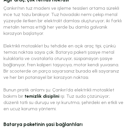
Çankırı'nın tuz madeni ve işleme tesisleri ortama sürekli
ince tuz tozu bırakıyor. Tuz havadaki nemi çekip metal
yüzeyde iletken bir elektrolit damlası oluşturuyor; iki farklı
metalin temas ettiği her yerde bu damla galvanik
korozyon başlatıyor.
Elektrikli motosiklet bu tehdide en açık araç tipi, çünkü
temas noktası sayısı çok. Batarya paketi şasiye metal
kulaklarla ve cıvatalarla oturuyor, süspansiyon şasiye
bağlanıyor, fren kaliperi taşıyıcıya, motor kendi yuvasına.
Bir scooterde on parça sayarsanız burada elli sayarsınız
ve her biri potansiyel bir korozyon noktası.
Bunun pratik anlamı şu: Çankırı'da elektrikli motosiklet
bakımı bir
temizlik disiplini
işi. Tuz suda çözünüyor;
düzenli tatlı su duruşu ve iyi kurutma, şehirdeki en etkili ve
en ucuz koruma yöntemi.
Batarya paketinin şasi bağlantıları