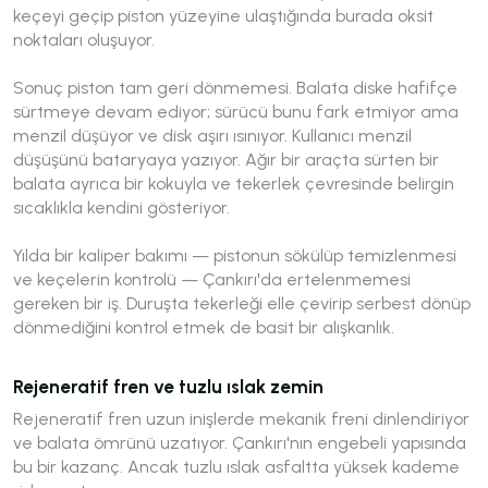
keçeyi geçip piston yüzeyine ulaştığında burada oksit
noktaları oluşuyor.
Sonuç piston tam geri dönmemesi. Balata diske hafifçe
sürtmeye devam ediyor; sürücü bunu fark etmiyor ama
menzil düşüyor ve disk aşırı ısınıyor. Kullanıcı menzil
düşüşünü bataryaya yazıyor. Ağır bir araçta sürten bir
balata ayrıca bir kokuyla ve tekerlek çevresinde belirgin
sıcaklıkla kendini gösteriyor.
Yılda bir kaliper bakımı — pistonun sökülüp temizlenmesi
ve keçelerin kontrolü — Çankırı'da ertelenmemesi
gereken bir iş. Duruşta tekerleği elle çevirip serbest dönüp
dönmediğini kontrol etmek de basit bir alışkanlık.
Rejeneratif fren ve tuzlu ıslak zemin
Rejeneratif fren uzun inişlerde mekanik freni dinlendiriyor
ve balata ömrünü uzatıyor. Çankırı'nın engebeli yapısında
bu bir kazanç. Ancak tuzlu ıslak asfaltta yüksek kademe