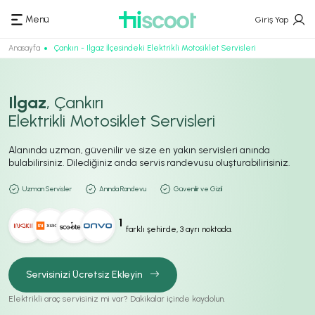
Menü
Giriş Yap
Anasayfa
Çankırı - Ilgaz İlçesindeki Elektrikli Motosiklet Servisleri
Ilgaz
, Çankırı
Elektrikli Motosiklet Servisleri
Alanında uzman, güvenilir ve size en yakın servisleri anında
bulabilirsiniz. Dilediğiniz anda servis randevusu oluşturabilirisiniz.
Uzman Servisler
Anında Randevu
Güvenilir ve Gizli
1
farklı şehirde, 3 ayrı noktada.
Servisinizi Ücretsiz Ekleyin
Elektrikli araç servisiniz mi var? Dakikalar içinde kaydolun.