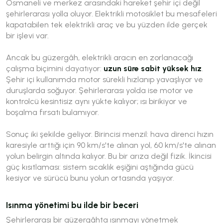
Osmaneli ve merkez arasındaki hareket şehir içi değil
şehirlerarası yolla oluyor. Elektrikli motosiklet bu mesafeleri
kapatabilen tek elektrikli araç ve bu yüzden ilde gerçek
bir işlevi var.
Ancak bu güzergâh, elektrikli aracın en zorlanacağı
çalışma biçimini dayatıyor:
uzun süre sabit yüksek hız
.
Şehir içi kullanımda motor sürekli hızlanıp yavaşlıyor ve
duruşlarda soğuyor. Şehirlerarası yolda ise motor ve
kontrolcü kesintisiz aynı yükte kalıyor; ısı birikiyor ve
boşalma fırsatı bulamıyor.
Sonuç iki şekilde geliyor. Birincisi menzil: hava direnci hızın
karesiyle arttığı için 90 km/s'te alınan yol, 60 km/s'te alınan
yolun belirgin altında kalıyor. Bu bir arıza değil fizik. İkincisi
güç kısıtlaması: sistem sıcaklık eşiğini aştığında gücü
kesiyor ve sürücü bunu yolun ortasında yaşıyor.
Isınma yönetimi bu ilde bir beceri
Şehirlerarası bir güzergâhta ısınmayı yönetmek