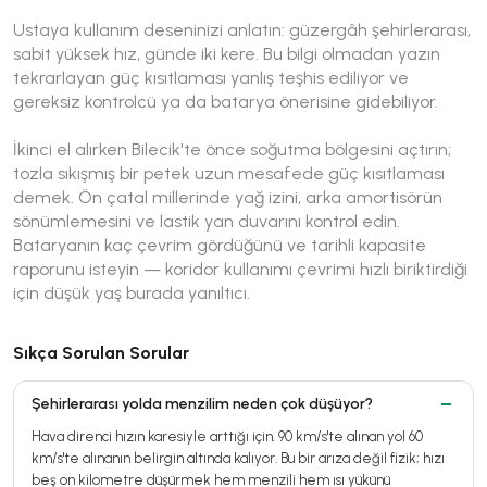
Ustaya kullanım deseninizi anlatın: güzergâh şehirlerarası,
sabit yüksek hız, günde iki kere. Bu bilgi olmadan yazın
tekrarlayan güç kısıtlaması yanlış teşhis ediliyor ve
gereksiz kontrolcü ya da batarya önerisine gidebiliyor.
İkinci el alırken Bilecik'te önce soğutma bölgesini açtırın;
tozla sıkışmış bir petek uzun mesafede güç kısıtlaması
demek. Ön çatal millerinde yağ izini, arka amortisörün
sönümlemesini ve lastik yan duvarını kontrol edin.
Bataryanın kaç çevrim gördüğünü ve tarihli kapasite
raporunu isteyin — koridor kullanımı çevrimi hızlı biriktirdiği
için düşük yaş burada yanıltıcı.
Sıkça Sorulan Sorular
Şehirlerarası yolda menzilim neden çok düşüyor?
Hava direnci hızın karesiyle arttığı için. 90 km/s'te alınan yol 60
km/s'te alınanın belirgin altında kalıyor. Bu bir arıza değil fizik; hızı
beş on kilometre düşürmek hem menzili hem ısı yükünü