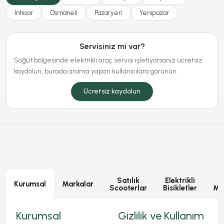
İnhisar
Osmaneli
Pazaryeri
Yenipazar
Servisiniz mi var?
Söğüt bölgesinde elektrikli araç servisi işletiyorsanız ücretsiz
kaydolun, burada arama yapan kullanıcılara görünün.
Ücretsiz kaydolun
Satılık
Elektrikli
E
Kurumsal
Markalar
Scooterlar
Bisikletler
Mot
Kurumsal
Gizlilik ve Kullanım