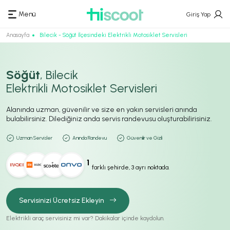
Menü
Giriş Yap
Anasayfa
Bilecik - Söğüt İlçesindeki Elektrikli Motosiklet Servisleri
Söğüt
, Bilecik
Elektrikli Motosiklet Servisleri
Alanında uzman, güvenilir ve size en yakın servisleri anında
bulabilirsiniz. Dilediğiniz anda servis randevusu oluşturabilirisiniz.
Uzman Servisler
Anında Randevu
Güvenilir ve Gizli
1
farklı şehirde, 3 ayrı noktada.
Servisinizi Ücretsiz Ekleyin
Elektrikli araç servisiniz mi var? Dakikalar içinde kaydolun.