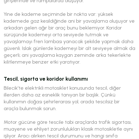
girişlerinde ve rampalarda oluşuyor.
Yine de kademe seçiminde bir nokta var: yüksek
kademede gaz kesildiğinde ani bir yavaşlama oluşuyor ve
arkadan gelen ağır bir araç bunu beklemiyor. Koridor
sürüşünde kademeyi orta seviyede tutmak ve
yavaşlamayı fren lambası yanacak şekilde yapmak daha
güvenli. Islak günlerde kademeyi bir alt seviyeye almak da
geçerli; ani yavaşlama kaygan zeminde arka tekerlekte
kilitlenmeye benzer etki yaratıyor.
Tescil, sigorta ve koridor kullanımı
Bilecik'te elektrikli motosiklet konusunda tescil, diğer
illerden daha az esneklik tanıyan bir başlık. Çünkü
kullanımın doğası şehirlerarası yol; orada tescilsiz bir
araçla bulunmak sorun.
Motor gücüne göre tescile tabi araçlarda trafik sigortası,
muayene ve ehliyet zorunlulukları klasik motosikletle aynı
işliyor. Aracı alırken tescil durumunu ve hangi sınıfa