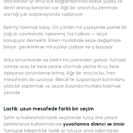
ana koridor iyi ama ilçe bağlantılarında bozuk yüzey ve
derin drenaj kenarları var. Ağır bir aracın bu zeminde
ürettiği yük süspansiyonda toplanıyor.
Belirtiyi tanımak kolay. Ön çatalın mil yüzeyinde parlak bir
yağ izi, çevresinde toplanmış toz halkası — keçe
konuşuyor demektir. Erken müdahale keçe değişimiyle
bitiyor; geciktirilirse mil yüzeyi çiziliyor ve iş büyüyor.
Arka amortisörde ise belirti his üzerinden geliyor: tümsek
sonrası araç bir kere yerine oturmak yerine iki üç kere
zıplıyorsa sönümleme bitmiş. Ağır bir araçta bu, fren
mesafesini de uzatıyor. Bilecik'te süspansiyon kontrolünü
yılda bir yaptırmak ve sezon başında mutlaka bakmak
yerinde.
Lastik: uzun mesafede farklı bir seçim
Şehir içi kullanımda lastik seçiminde tutuş öne çıkıyor;
şehirlerarası kullanımda ise
yuvarlanma direnci ve ömür
.
Yumuşak bileşimli bir lastik iyi tutuyor ama sabit hızda