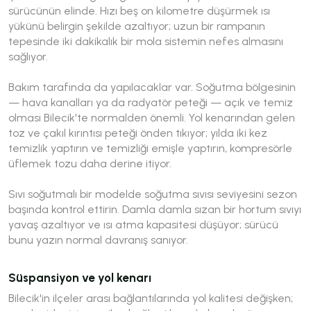
sürücünün elinde. Hızı beş on kilometre düşürmek ısı
yükünü belirgin şekilde azaltıyor; uzun bir rampanın
tepesinde iki dakikalık bir mola sistemin nefes almasını
sağlıyor.
Bakım tarafında da yapılacaklar var. Soğutma bölgesinin
— hava kanalları ya da radyatör peteği — açık ve temiz
olması Bilecik'te normalden önemli. Yol kenarından gelen
toz ve çakıl kırıntısı peteği önden tıkıyor; yılda iki kez
temizlik yaptırın ve temizliği emişle yaptırın, kompresörle
üflemek tozu daha derine itiyor.
Sıvı soğutmalı bir modelde soğutma sıvısı seviyesini sezon
başında kontrol ettirin. Damla damla sızan bir hortum sıvıyı
yavaş azaltıyor ve ısı atma kapasitesi düşüyor; sürücü
bunu yazın normal davranış sanıyor.
Süspansiyon ve yol kenarı
Bilecik'in ilçeler arası bağlantılarında yol kalitesi değişken;